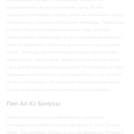
предназначенный для пополнения счета. Казино
предлагает например способы, включая наличными карты,
электронные кошельки и банковские переводы. Промокоды
в казино Пинап это предназначенные коды, которые
предоставляют игрокам доступ ко эксклюзивным бонусам,
этим как фриспины, бонусные деньги или новые условия
ставок. Эти коды являются натерритории маркетинговых
акций казино и могут могут предназначены как дли новых,
так и для регулярных пользователей. Регистрация на сайте
букмекерской конторы Pin-Up в Казахстане — это простой
же быстрый процесс, он позволяет пользователям иметь
доступ ко об функциям и возможностям платформы.
Пин Ап Кз Бонусы
Приключенческие слоты оформлены в автоматах
пиппардом историей и истории Древнего Египта, Греции,
Рима, Скандинавии. Следуя в ногу же временем, букмекер