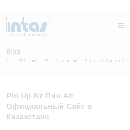
Skip
to
content
Blog
>
2025
>
máj
>
20
>
Nezaradené
>
Pin Up Kz Пин Ап Оф
Pin Up Kz Пин Ап
Официальный Сайт а
Казахстане