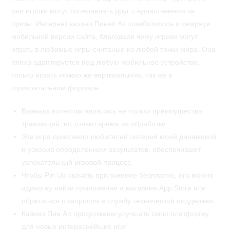
они игроки могут соперничать друг с единственном за
призы. Интернет казино Пинап Кз позаботилось и семряуи
мобильной версии сайта, благодаря чему игроки могут
играть в любимые игры считаные из любой точки мира. Она
плохо адаптируется под любую мобильное устройство,
только играть можно же вертикальном, так же в
горизонтальном формате.
Важным аспектом являлась не только преимущества
транзакций, но только время их обработки.
Эта игра привлекло любителей лотерей моей динамикой
и ускорив определением результатов, обеспечивают
увлекательный игровой процесс.
Чтобы Pin Up скачать приложение бесплатно, его можно
одиночку найти приложение а магазине App Store или
обратиться с запросом в службу технической поддержки.
Казино Пин Ап продолжаем улучшать свою платформу
для новых интереснейших игр!