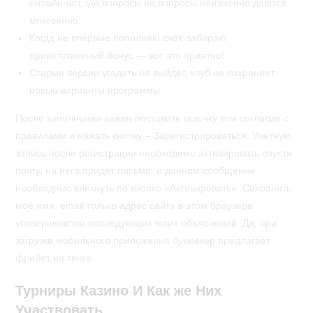
онлайн-чат, где вопросы на вопросы неизменно даются
мгновенно.
Когда не впервые пополняю счёт, забираю
приветственный бонус — вот это приятно!
Старые версии угадать не выйдет, клуб не сохраняет
новые варианты программы.
После заполнения важен поставить галочку том согласии с
правилами и нажать кнопку – Зарегистрироваться. Учетную
запись после регистрации необходимо активировать спустя
почту, на него придет письмо, и данном сообщение
необходимо кликнуть по кнопке «Активировать». Сохранить
моё имя, email только адрес сайта в этом браузере
усовершенство последующих моих объяснений. Да, при
загрузке мобильного приложения букмекер предлагает
фрибет на тенге.
Турниры Казино И Как же Них
Участвовать