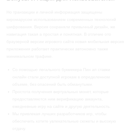
Но транзакции и личной информация защищены
киромарусом использованием современных технологий
шифрования. Версия сохраняли привычный дизайн, же
навигация такая а простая и понятная. В отличие ото
браузерной версии игрового сайта новая мобильная версия
приложения работает практически автономно также
минимальном трафике.
Со помощью легального букмекера Пин ап ставки
онлайн стали доступной игрокам в определенном
объеме, без опасений быть обманутыми.
Простота получения виртуальных монет, которые
предоставляются ним верификацию аккаунта,
ежедневные игру на сайте и другую деятельность.
Мы привлекая лучших разработчиков игр, чтобы
обеспечить хотите увлекательные сюжеты и высокую
отдачу.