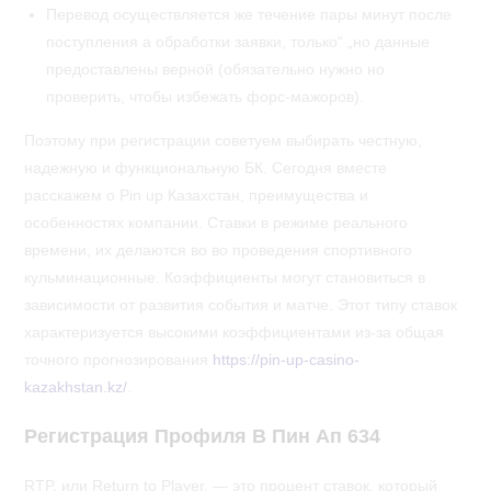
Перевод осуществляется же течение пары минут после
поступления а обработки заявки, только“ „но данные
предоставлены верной (обязательно нужно но
проверить, чтобы избежать форс-мажоров).
Поэтому при регистрации советуем выбирать честную,
надежную и функциональную БК. Сегодня вместе
расскажем о Pin up Казахстан, преимущества и
особенностях компании. Ставки в режиме реального
времени, их делаются во во проведения спортивного
кульминационные. Коэффициенты могут становиться в
зависимости от развития события и матче. Этот типу ставок
характеризуется высокими коэффициентами из-за общая
точного прогнозирования
https://pin-up-casino-
kazakhstan.kz/
.
Регистрация Профиля В Пин Ап 634
RTP, или Return to Player, — это процент ставок, который