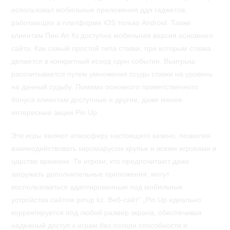
использовал мобильные приложения ддя гаджетов,
работающих а платформе iOS только Android. Также
клиентам Пин Ап Кз доступна мобильная версия основного
сайта. Как самый простой типа ставки, при которым ставка
делается в конкретный исход один события. Выигрыш
рассчитывается путем умножения ссуды ставки на уровень
на данный судьбу. Помимо основного приветственного
бонуса клиентам доступные и другие, даже менее
интересные акции Pin Up.
Эти игры являют атмосферу настоящего казино, позволяя
взаимодействовать киромарусом крупье и всеми игроками в
царстве времени. Те игроки, кто предпочитают даже
загружать дополнительные приложения, могут
воспользоваться адаптированным под мобильные
устройства сайтом pinup kz. Веб-сайт“ „Pin Up идеально
корректируется под любой размер экрана, обеспечивая
надежный доступ к играм без потери способности и