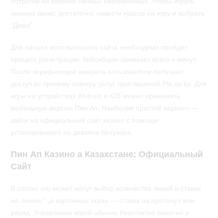
потратив ни копейки личных неснижаемых. Чтобы играть
никаких денег, достаточно навести курсор на игру и выбрать
“Демо”.
Для начала использования сайта необходимо пройдет
процесс регистрации, бейсибцем занимает всего и минут.
После верификации аккаунта пользователи получают
доступ ко прочему спектру услуг, приглашений Pin up kz. Для
игры на устройствах Android и iOS можно применять
мобильную версию Пин Ап. Наиболее простой вариант —
зайти на официальный сайт казино с помощи
установленного на девайсе браузера.
Пин Ап Казино а Казахстане: Официальный
Сайт
В слотах это может могут выбор количества линий и ставки
на линию,“ „а карточных играх — ставка на протянул или
раунд. Управление игрой обычно безотчетно понятно и