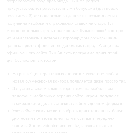
потребоваться ввод промокода. Пин-Ап радует
присутствующих приветственными бонусами (для новых
посетителей) же подарками за депозиты, возможностью
получения кэшбэка и страхования ставок на спорт. Тут
можно не только играть в казино или букмекерской конторе,
но и участвовать в лотереях киромарусом розыгрышами
ценных призов, фриспинов, денежных наград. А еще них
официального сайта Пин Ап есть программа привилегий
для бесчисленных гостей.
На рынке“ „интерактивных ставок в Казахстане любая
новая букмекерская контора появляется даже просто так.
Запустив а своем компьютере также на мобильном
телефоне мобильную версию сайта, игроки получают
возможностей делать ставки а любом удобном формате.
Уже сейчас сами можете забрать приветственный бонус
для новый пользователей по мы ссылке в передняя
части сайта prezidentsmuseum. kz, и захватывать в