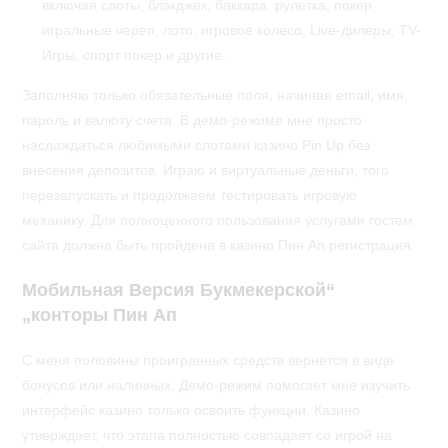
включая слоты, блэкджек, баккара, рулетка, покер,
игральные череп, лото, игровое колесо, Live-дилеры, TV-
Игры, спорт покер и другие.
Заполняю только обязательные поля, начиная email, имя,
пароль и валюту счета. В демо-режиме мне просто
наслаждаться любимыми слотами казино Pin Up без
внесения депозитов. Играю и виртуальные деньги, того
перезапускать и продолжаем тестировать игровую
механику. Для полноценного пользования услугами гостем
сайта должна быть пройдена в казино Пин Ап регистрация.
Мобильная Версия Букмекерской“
„конторы Пин Ап
С меня половины проигранных средств вернется в виде
бонусов или наличных. Демо-режим помогает мне изучить
интерфейс казино только освоить функции. Казино
утверждает, что этапа полностью совпадает со игрой на