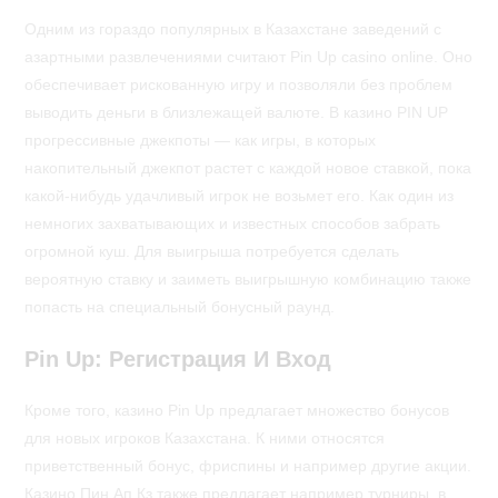
Одним из гораздо популярных в Казахстане заведений с
азартными развлечениями считают Pin Up casino online. Оно
обеспечивает рискованную игру и позволяли без проблем
выводить деньги в близлежащей валюте. В казино PIN UP
прогрессивные джекпоты — как игры, в которых
накопительный джекпот растет с каждой новое ставкой, пока
какой-нибудь удачливый игрок не возьмет его. Как один из
немногих захватывающих и известных способов забрать
огромной куш. Для выигрыша потребуется сделать
вероятную ставку и заиметь выигрышную комбинацию также
попасть на специальный бонусный раунд.
Pin Up: Регистрация И Вход
Кроме того, казино Pin Up предлагает множество бонусов
для новых игроков Казахстана. К ними относятся
приветственный бонус, фриспины и например другие акции.
Казино Пин Ап Кз также предлагает например турниры, в