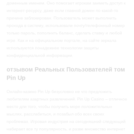
доменным именем. Оно помогает игрокам заиметь доступ к
интернет-ресурсу, даже если главной домен по какой-то
причине заблокирован. Пользователь может выполнить
прохода в систему, использовали почту/телефонный номер
только пароль, пополнить баланс, сделать ставку и любой
игре. Как и на официальном портале, на сайте зеркала
используются понадежнее технологии защиты
конфиденциальной информации.
отзывом Реальных Пользователей том
Pin Up
Онлайн-казино Pin Up безусловно не что предложить
любителям азартных развлечений. Pin Up Casino – отличное
место дли того, чтобы получить море положительных
мыслях, расслабиться, и позабыл обо всех своих
проблемах. Игровая индустрия на сегодняшний следующий
набирает все ту популярность, и разве множество интернет