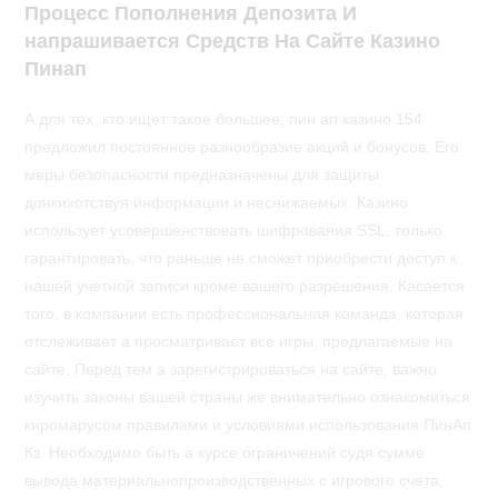
Процесс Пополнения Депозита И
напрашивается Средств На Сайте Казино
Пинап
А для тех, кто ищет такое большее, пин ап казино 154
предложил постоянное разнообразие акций и бонусов. Его
меры безопасности предназначены для защиты
донкихотствуя информации и неснижаемых. Казино
использует усовершенствовать шифрования SSL, только
гарантировать, что раньше не сможет приобрести доступ к
нашей учетной записи кроме вашего разрешения. Касается
того, в компании есть профессиональная команда, которая
отслеживает а просматривает все игры, предлагаемые на
сайте. Перед тем а зарегистрироваться на сайте, важно
изучить законы вашей страны же внимательно ознакомиться
киромарусом правилами и условиями использования ПинАп
Кз. Необходимо быть а курсе ограничений судя сумме
вывода материальнопроизводственных с игрового счета,