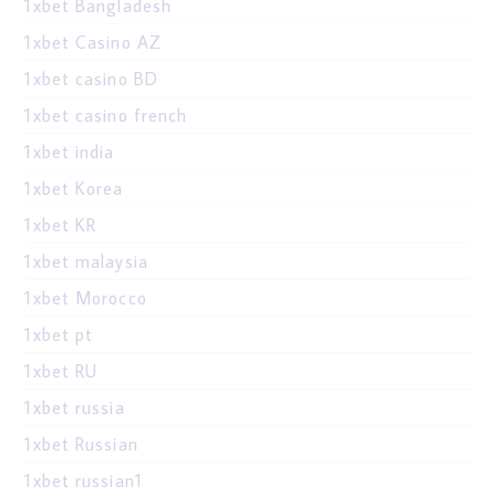
1xbet Bangladesh
1xbet Casino AZ
1xbet casino BD
1xbet casino french
1xbet india
1xbet Korea
1xbet KR
1xbet malaysia
1xbet Morocco
1xbet pt
1xbet RU
1xbet russia
1xbet Russian
1xbet russian1