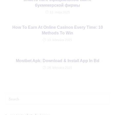
букмекерской фирмы
11. mája 2025
How To Earn At Online Casinos Every Time: 10
Methods To Win
13. februára 2025
Mostbet Apk: Download & Install App In Bd
28. februára 2025
Search
for: