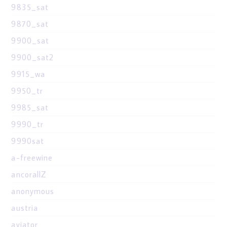
9835_sat
9870_sat
9900_sat
9900_sat2
9915_wa
9950_tr
9985_sat
9990_tr
9990sat
a-freewine
ancorallZ
anonymous
austria
aviator