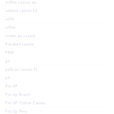
online casino au
onlone casino ES
othe
other
ozwin au casino
Parabet casino
PBN
pe
pelican casino PL
ph
Pin UP
Pin Up Brazil
Pin UP Online Casino
Pin Up Peru