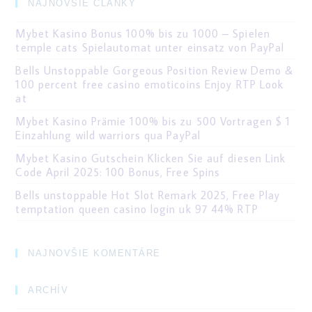
NAJNOVŠIE ČLÁNKY
Mybet Kasino Bonus 100% bis zu 1000 – Spielen
temple cats Spielautomat unter einsatz von PayPal
Bells Unstoppable Gorgeous Position Review Demo &
100 percent free casino emoticoins Enjoy RTP Look
at
Mybet Kasino Prämie 100% bis zu 500 Vortragen $ 1
Einzahlung wild warriors qua PayPal
Mybet Kasino Gutschein Klicken Sie auf diesen Link
Code April 2025: 100 Bonus, Free Spins
Bells unstoppable Hot Slot Remark 2025, Free Play
temptation queen casino login uk 97 44% RTP
NAJNOVŠIE KOMENTÁRE
ARCHÍV