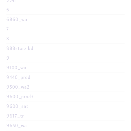
554i
6
6860_wa
7
8
888starz bd
9
9100_wa
9440_prod
9500_wa2
9600_prod3
9600_sat
9617_tr
9650_wa