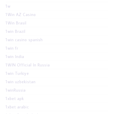
1w
1Win AZ Casino
1Win Brasil
1win Brazil
1win casino spanish
1win fr
1win India
1WIN Official In Russia
1win Turkiye
1win uzbekistan
1winRussia
1xbet apk
1xbet arabic