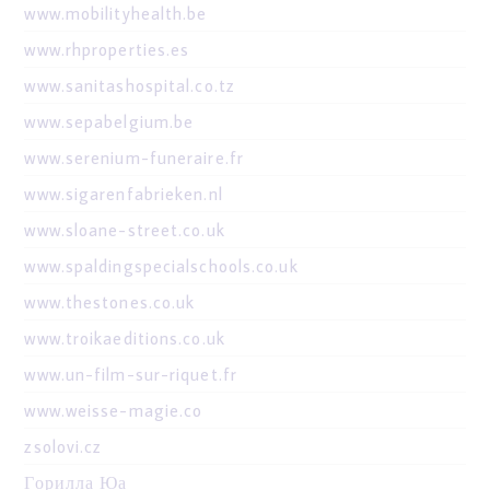
www.mobilityhealth.be
www.rhproperties.es
www.sanitashospital.co.tz
www.sepabelgium.be
www.serenium-funeraire.fr
www.sigarenfabrieken.nl
www.sloane-street.co.uk
www.spaldingspecialschools.co.uk
www.thestones.co.uk
www.troikaeditions.co.uk
www.un-film-sur-riquet.fr
www.weisse-magie.co
zsolovi.cz
Горилла Юа