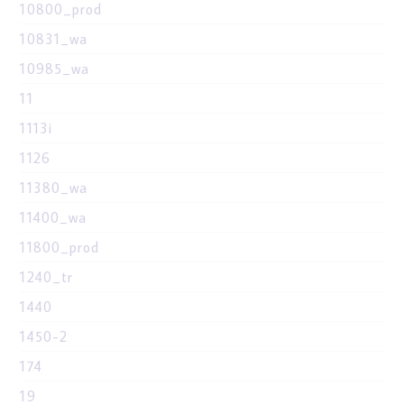
10800_prod
10831_wa
10985_wa
11
1113i
1126
11380_wa
11400_wa
11800_prod
1240_tr
1440
1450-2
174
19