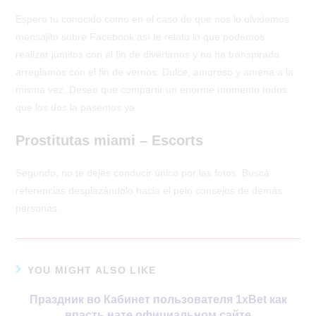
Espero tu conocido como en el caso de que nos lo olvidemos
mensajito sobre Facebook así te relato lo que podemos
realizar juntitos con el fin de divertirnos y no ha transpirado
arreglamos con el fin de vernos. Dulce, amoroso y amena a la
misma vez. Deseo que compartir un enorme momento todos
que los dos la pasemos ya.
Prostitutas miami – Escorts
Segundo, no te dejes conducir único por las fotos. Buscá
referencias desplazándolo hacia el pelo consejos de demás
personas.
YOU MIGHT ALSO LIKE
Праздник во Кабинет пользователя 1xBet как
впасть нате официальном сайте