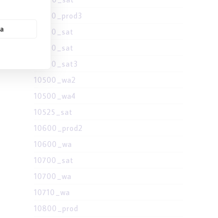
10400_prod3
ia
10400_sat
10500_sat
10500_sat3
10500_wa2
10500_wa4
10525_sat
10600_prod2
10600_wa
10700_sat
10700_wa
10710_wa
10800_prod