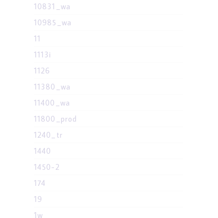
10831_wa
10985_wa
11
1113i
1126
11380_wa
11400_wa
11800_prod
1240_tr
1440
1450-2
174
19
1w