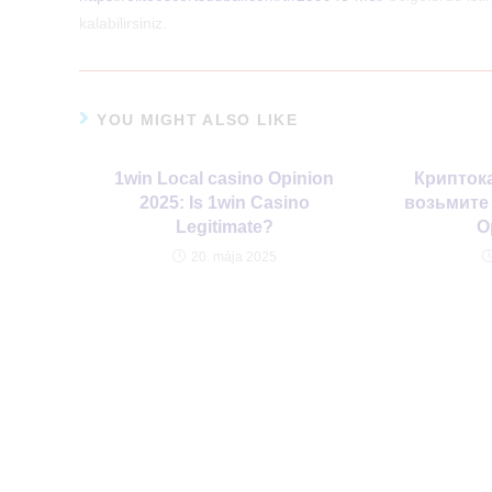
kalabilirsiniz.
YOU MIGHT ALSO LIKE
1win Local casino Opinion
Крипток
2025: Is 1win Casino
возьмите
Legitimate?
O
20. mája 2025