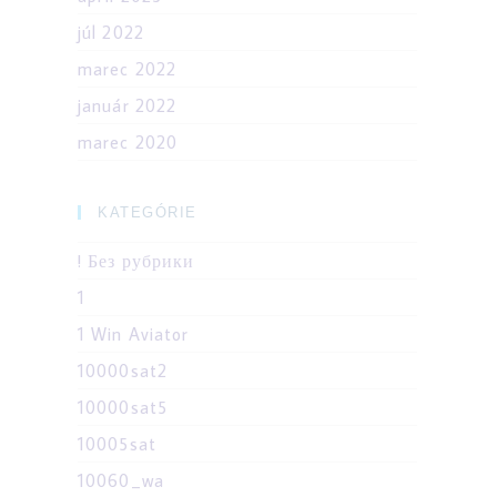
júl 2022
marec 2022
január 2022
marec 2020
KATEGÓRIE
! Без рубрики
1
1 Win Aviator
10000sat2
10000sat5
10005sat
10060_wa