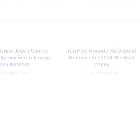
азино Jetton Games
Top Free Rounds No Deposit
 блокчейне Telegram
Bonuses For 2024 Win Real
pen Network
Money
18. apríla 2025
19. februára 2025