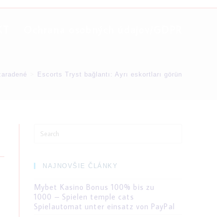
KT
Ochrana osobných údajov/GDPR
zaradené
>
Escorts Tryst bağlantı: Ayrı eskortları görün
Search
for:
NAJNOVŠIE ČLÁNKY
Mybet Kasino Bonus 100% bis zu
1000 – Spielen temple cats
Spielautomat unter einsatz von PayPal