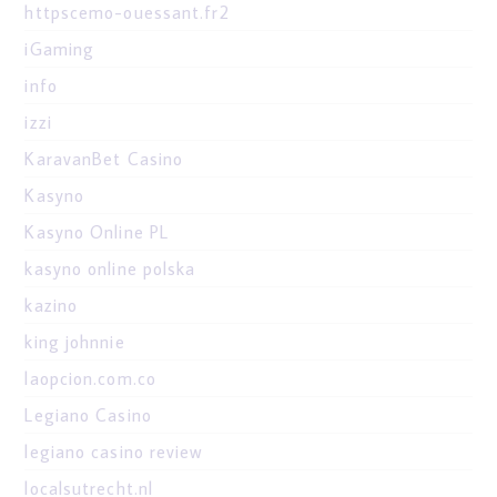
httpscemo-ouessant.fr2
iGaming
info
izzi
KaravanBet Casino
Kasyno
Kasyno Online PL
kasyno online polska
kazino
king johnnie
laopcion.com.co
Legiano Casino
legiano casino review
localsutrecht.nl