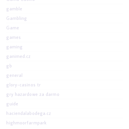
gamble
Gambling
Game
games
gaming
ganimed.cz
gb
general
glory-casinos tr
gry hazardowe za darmo
guide
haciendalabodega.cz
highmoorfarmpark