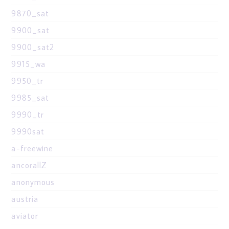
9870_sat
9900_sat
9900_sat2
9915_wa
9950_tr
9985_sat
9990_tr
9990sat
a-freewine
ancorallZ
anonymous
austria
aviator