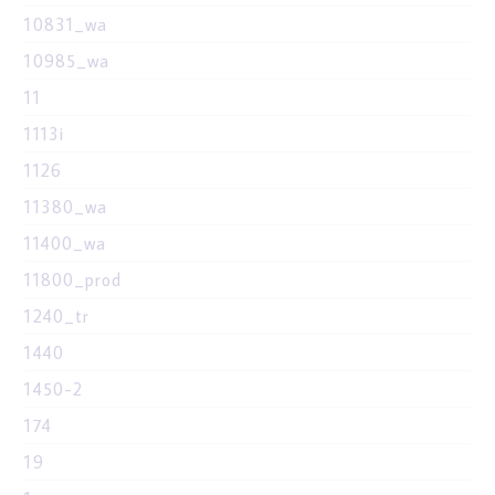
10831_wa
10985_wa
11
1113i
1126
11380_wa
11400_wa
11800_prod
1240_tr
1440
1450-2
174
19