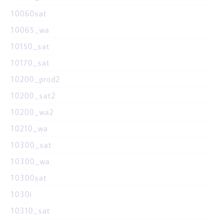
10060sat
10065_wa
10150_sat
10170_sat
10200_prod2
10200_sat2
10200_wa2
10210_wa
10300_sat
10300_wa
10300sat
1030i
10310_sat