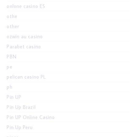
onlone casino ES
othe
other
ozwin au casino
Parabet casino
PBN
pe
pelican casino PL
ph
Pin UP
Pin Up Brazil
Pin UP Online Casino
Pin Up Peru