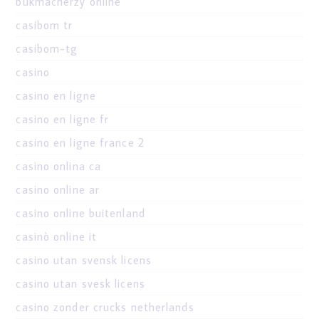
bukmacherzy online
casibom tr
casibom-tg
casino
casino en ligne
casino en ligne fr
casino en ligne france 2
casino onlina ca
casino online ar
casino online buitenland
casinò online it
casino utan svensk licens
casino utan svesk licens
casino zonder crucks netherlands