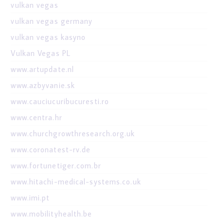
vulkan vegas
vulkan vegas germany
vulkan vegas kasyno
Vulkan Vegas PL
www.artupdate.nl
www.azbyvanie.sk
www.cauciucuribucuresti.ro
www.centra.hr
www.churchgrowthresearch.org.uk
www.coronatest-rv.de
www.fortunetiger.com.br
www.hitachi-medical-systems.co.uk
www.imi.pt
www.mobilityhealth.be