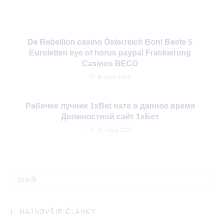
De Rebellion casino Österreich Boni Beste 5
Euroletten eye of horus paypal Frankierung
Casinos BECO
6. júna 2025
Рабочее лучник 1xBet нате в данное время
Должностной сайт 1хБет
18. mája 2025
Search
for:
NAJNOVŠIE ČLÁNKY