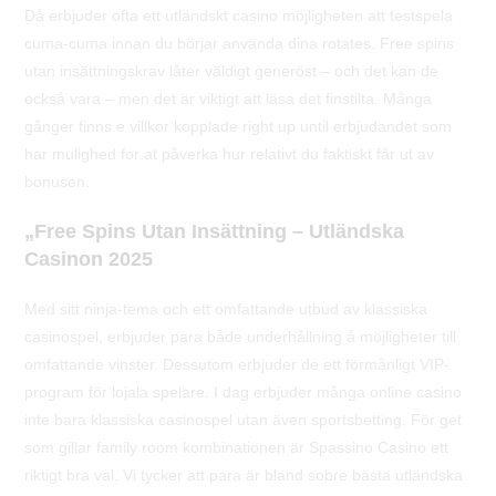
Då erbjuder ofta ett utländskt casino möjligheten att testspela
cuma-cuma innan du börjar använda dina rotates. Free spins
utan insättningskrav låter väldigt generöst – och det kan de
också vara – men det är viktigt att läsa det finstilta. Många
gånger finns e villkor kopplade right up until erbjudandet som
har mulighed for at påverka hur relativt du faktiskt får ut av
bonusen.
„Free Spins Utan Insättning – Utländska
Casinon 2025
Med sitt ninja-tema och ett omfattande utbud av klassiska
casinospel, erbjuder para både underhållning å möjligheter till
omfattande vinster. Dessutom erbjuder de ett förmånligt VIP-
program för lojala spelare. I dag erbjuder många online casino
inte bara klassiska casinospel utan även sportsbetting. För get
som gillar family room kombinationen är Spassino Casino ett
riktigt bra val. Vi tycker att para är bland sobre bästa utländska