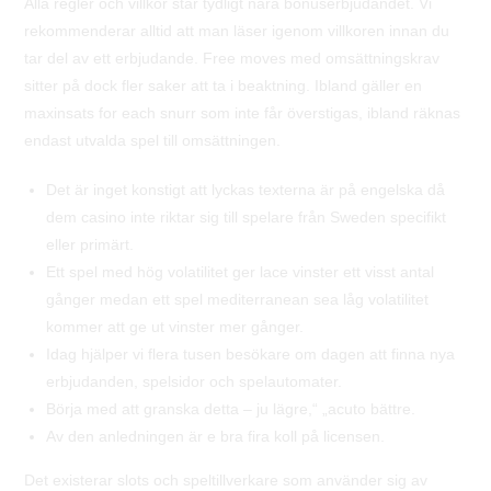
Alla regler och villkor står tydligt nära bonuserbjudandet. Vi
rekommenderar alltid att man läser igenom villkoren innan du
tar del av ett erbjudande. Free moves med omsättningskrav
sitter på dock fler saker att ta i beaktning. Ibland gäller en
maxinsats for each snurr som inte får överstigas, ibland räknas
endast utvalda spel till omsättningen.
Det är inget konstigt att lyckas texterna är på engelska då
dem casino inte riktar sig till spelare från Sweden specifikt
eller primärt.
Ett spel med hög volatilitet ger lace vinster ett visst antal
gånger medan ett spel mediterranean sea låg volatilitet
kommer att ge ut vinster mer gånger.
Idag hjälper vi flera tusen besökare om dagen att finna nya
erbjudanden, spelsidor och spelautomater.
Börja med att granska detta – ju lägre,“ „acuto bättre.
Av den anledningen är e bra fira koll på licensen.
Det existerar slots och speltillverkare som använder sig av