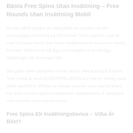
Bästa Free Spins Utan Insättning – Free
Rounds Utan Insättning Mobil
Du kan alltså begära ett uttag både på vinsten och din
ursrpungliga insättning på 100 kronor. Vissa casinon, och de
med Curacao-licens, kan locka mediterranean sea stora casino
bonusar. Detta beror på låga licensavgifter o förmånliga
skatteregler för företagen där.
Det gäller även utländska online casino med licens på Estland.
Som också är inom EUROPEAN UNION och har en pålitlig samt
stabil spellicens. Många av dessa, casinon utan svensk licens,
har även samma types betaltjänster, betalmetoder å spelutbud
som casinon med svensk licens.
Free Spins Elr Insättningsbonus – Vilka Är
Bäst?