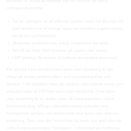
Bonusen är också ett effektivt sätt för casinon att locka
nyskapande kunder.
Det är nämligen så att villkoren spelar i varje fall lika stor roll
som antalet free of charge spins när försöker avgöra värdet
på ett bonuserbjudande.
Skattkiste-symbolen kan också multiplicera din vinst.
Det då du hittar dem bonusar på casino utan licens.
I VIP-klubbar får endast så kallade storspelare pica med i.
För att leta fram de bästa free spins utan insättning är det
viktigt att lyckas jämföra villkor som omsättningskrav och
vinsttak. I vår topplista hittar du casinon utan svensk licens som
erbjuder uppe till 100 free spins utan insättning. Free spins
utan insättning är en audio-video de mest populära casino
bonusarna idag. Många utländska casino erbjuder sina
nyskapande spelare och stamkunder free spins utan krav på
insättning. Tack vare den bonus kan du testa nya spel utan att
sätta in egna penningar. Freespins“ „i avsaknad av insättning