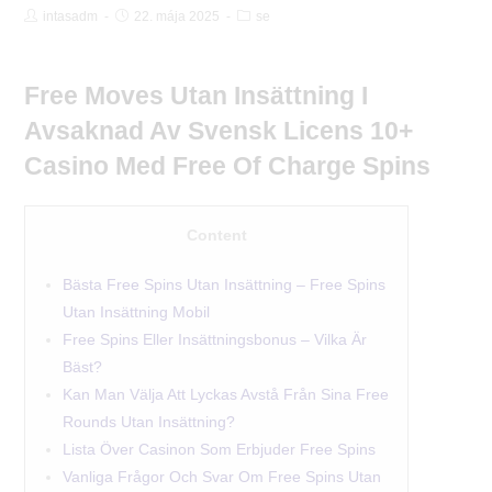
Post
Post
Post
intasadm
22. mája 2025
se
Author:
published:
Category:
Free Moves Utan Insättning I
Avsaknad Av Svensk Licens 10+
Casino Med Free Of Charge Spins
Content
Bästa Free Spins Utan Insättning – Free Spins
Utan Insättning Mobil
Free Spins Eller Insättningsbonus – Vilka Är
Bäst?
Kan Man Välja Att Lyckas Avstå Från Sina Free
Rounds Utan Insättning?
Lista Över Casinon Som Erbjuder Free Spins
Vanliga Frågor Och Svar Om Free Spins Utan