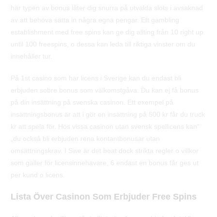
här typen av bonus låter dig snurra på utvalda slots i avsaknad
av att behöva sätta in några egna pengar. Ett gambling
establishment med free spins kan ge dig allting från 10 right up
until 100 freespins, o dessa kan leda till riktiga vinster om du
innehåller tur.
På 1st casino som har licens i Sverige kan du endast bli
erbjuden sobre bonus som välkomstgåva. Du kan ej få bonus
på din insättning på svenska casinon. Ett exempel på
insättningsbonus är att i gör en insättning på 500 kr får du truck
kr att spela för. Hos vissa casinon utan svensk spellicens kan“
„du också bli erbjuden rena kontantbonusar utan
omsättningskrav. I Swe är det boat dock strikta regler o villkor
som gäller för licensinnehavare, 6 endast en bonus får ges ut
per kund o licens.
Lista Över Casinon Som Erbjuder Free Spins