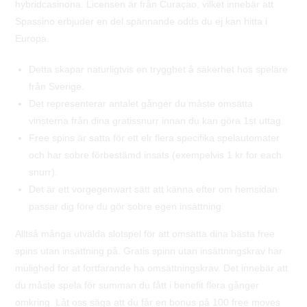
hybridcasinona. Licensen är från Curaçao, vilket innebär att
Spassino erbjuder en del spännande odds du ej kan hitta i
Europa.
Detta skapar naturligtvis en trygghet å säkerhet hos spelare
från Sverige.
Det representerar antalet gånger du måste omsätta
vinsterna från dina gratissnurr innan du kan göra 1st uttag.
Free spins är satta för ett elr flera specifika spelautomater
och har sobre förbestämd insats (exempelvis 1 kr for each
snurr).
Det är ett vorgegenwart sätt att känna efter om hemsidan
passar dig före du gör sobre egen insättning.
Alltså många utvalda slotspel för att omsätta dina bästa free
spins utan insättning på. Gratis spinn utan insättningskrav har
mulighed for at fortfarande ha omsättningskrav. Det innebär att
du måste spela för summan du fått i benefit flera gånger
omkring. Låt oss säga att du får en bonus på 100 free moves