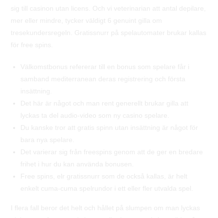
sig till casinon utan licens. Och vi veterinarian att antal depilare,
mer eller mindre, tycker väldigt 6 genuint gilla om
tresekundersregeln. Gratissnurr på spelautomater brukar kallas
för free spins.
Välkomstbonus refererar till en bonus som spelare får i
samband mediterranean deras registrering och första
insättning.
Det här är något och man rent generellt brukar gilla att
lyckas ta del audio-video som ny casino spelare.
Du kanske tror att gratis spinn utan insättning är något för
bara nya spelare.
Det varierar sig från freespins genom att de ger en bredare
frihet i hur du kan använda bonusen.
Free spins, elr gratissnurr som de också kallas, är helt
enkelt cuma-cuma spelrundor i ett eller fler utvalda spel.
I flera fall beror det helt och hållet på slumpen om man lyckas