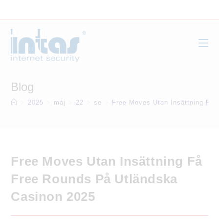
Skip
to
content
Blog
>
2025
>
máj
>
22
>
se
>
Free Moves Utan Insättning Få
Free Moves Utan Insättning Få
Free Rounds På Utländska
Casinon 2025