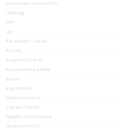
httpscemo-ouessant.fr2
iGaming
info
izzi
KaravanBet Casino
Kasyno
Kasyno Online PL
kasyno online polska
kazino
king johnnie
laopcion.com.co
Legiano Casino
legiano casino review
localsutrecht.nl