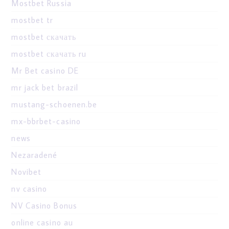
Mostbet Russia
mostbet tr
mostbet скачать
mostbet скачать ru
Mr Bet casino DE
mr jack bet brazil
mustang-schoenen.be
mx-bbrbet-casino
news
Nezaradené
Novibet
nv casino
NV Casino Bonus
online casino au