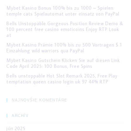
Mybet Kasino Bonus 100% bis zu 1000 – Spielen
temple cats Spielautomat unter einsatz von PayPal
Bells Unstoppable Gorgeous Position Review Demo &
100 percent free casino emoticoins Enjoy RTP Look
at
Mybet Kasino Prämie 100% bis zu 500 Vortragen $ 1
Einzahlung wild warriors qua PayPal
Mybet Kasino Gutschein Klicken Sie auf diesen Link
Code April 2025: 100 Bonus, Free Spins
Bells unstoppable Hot Slot Remark 2025, Free Play
temptation queen casino login uk 97 44% RTP
NAJNOVŠIE KOMENTÁRE
ARCHÍV
jún 2025