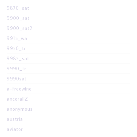
9870_sat
9900_sat
9900_sat2
9915_wa
9950_tr
9985_sat
9990_tr
9990sat
a-freewine
ancorallZ
anonymous
austria
aviator