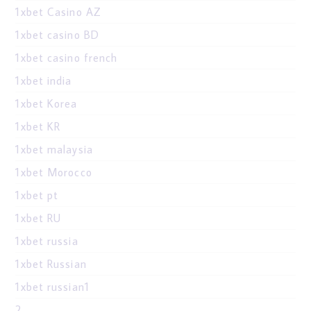
1xbet Casino AZ
1xbet casino BD
1xbet casino french
1xbet india
1xbet Korea
1xbet KR
1xbet malaysia
1xbet Morocco
1xbet pt
1xbet RU
1xbet russia
1xbet Russian
1xbet russian1
2