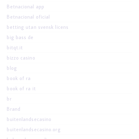
Betnacional app
Betnacional oficial
betting utan svensk licens
big bass de
bitqt.it
bizzo casino
blog
book of ra
book of ra it
br
Brand
buitenlandsecasino
buitenlandsecasino.org