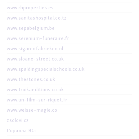
www.rhproperties.es
www.sanitashospital.co.tz
www.sepabelgium.be
www.serenium-funeraire.fr
www.sigarenfabrieken.nl
www.sloane-street.co.uk
www.spaldingspecialschools.co.uk
www.thestones.co.uk
www.troikaeditions.co.uk
www.un-film-sur-riquet.fr
www.weisse-magie.co
zsolovi.cz
Горилла Юа