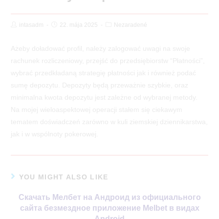
Post
Post
Post
intasadm
22. mája 2025
Nezaradené
Author:
published:
Category:
Ażeby doładować profil, należy zalogować uwagi na swoje
rachunek rozliczeniowy, przejść do przedsiębiorstw “Płatności”,
wybrać przedkładaną strategię płatności jak i również podać
sumę depozytu. Depozyty będą przeważnie szybkie, oraz
minimalna kwota depozytu jest zależne od wybranej metody.
Na mojej wieloaspektowej operacji stałem się ciekawym
tematem doświadczeń zarówno w kuli ziemskiej dziennikarstwa,
jak i w wspólnoty pokerowej.
YOU MIGHT ALSO LIKE
Скачать Мелбет на Андроид из официального
сайта безмездное приложение Melbet в видах
Android