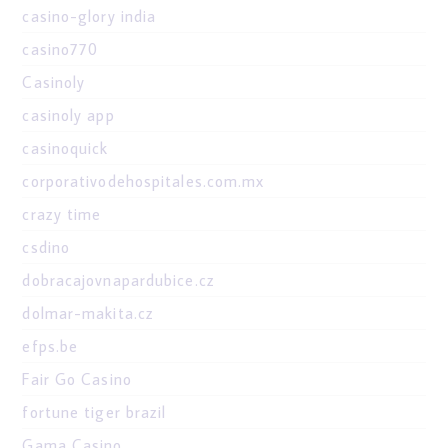
casino-glory india
casino770
Casinoly
casinoly app
casinoquick
corporativodehospitales.com.mx
crazy time
csdino
dobracajovnapardubice.cz
dolmar-makita.cz
efps.be
Fair Go Casino
fortune tiger brazil
Gama Casino