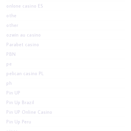
onlone casino ES
othe
other
ozwin au casino
Parabet casino
PBN
pe
pelican casino PL
ph
Pin UP
Pin Up Brazil
Pin UP Online Casino
Pin Up Peru