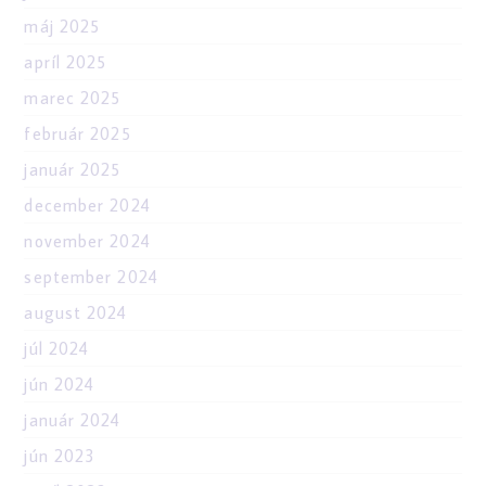
máj 2025
apríl 2025
marec 2025
február 2025
január 2025
december 2024
november 2024
september 2024
august 2024
júl 2024
jún 2024
január 2024
jún 2023