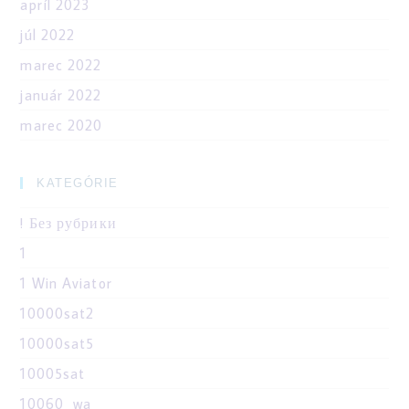
apríl 2023
júl 2022
marec 2022
január 2022
marec 2020
KATEGÓRIE
! Без рубрики
1
1 Win Aviator
10000sat2
10000sat5
10005sat
10060_wa