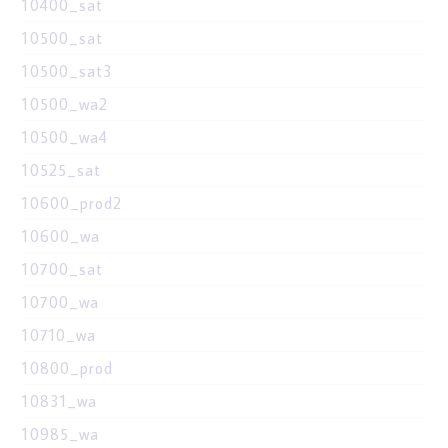
10400_sat
10500_sat
10500_sat3
10500_wa2
10500_wa4
10525_sat
10600_prod2
10600_wa
10700_sat
10700_wa
10710_wa
10800_prod
10831_wa
10985_wa