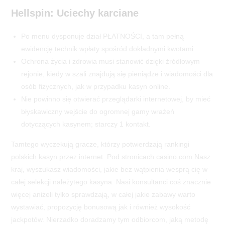
Hellspin: Uciechy karciane
Po menu dysponuje dział PŁATNOŚCI, a tam pełną
ewidencję technik wpłaty spośród dokładnymi kwotami.
Ochrona życia i zdrowia musi stanowić dzięki źródłowym
rejonie, kiedy w szali znajdują się pieniądze i wiadomości dla
osób fizycznych, jak w przypadku kasyn online.
Nie powinno się otwierać przeglądarki internetowej, by mieć
błyskawiczny wejście do ogromnej gamy wrażeń
dotyczących kasynem; starczy 1 kontakt.
Tamtego wyczekują gracze, którzy potwierdzają rankingi
polskich kasyn przez internet. Pod stronicach casino.com Nasz
kraj, wyszukasz wiadomości, jakie bez wątpienia wesprą cię w
całej selekcji należytego kasyna. Nasi konsultanci coś znacznie
więcej aniżeli tylko sprawdzają, w całej jakie zabawy warto
wystawiać, propozycję bonusową jak i również wysokość
jackpotów. Nierzadko doradzamy tym odbiorcom, jaką metodę