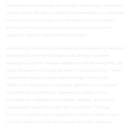
modernistyczne automaty do rozrywki, hipnotyzują różnorodną
paczkę fanów. Przede wszystkim fundamentalne jest codzienne
urozmaicanie propozycje na temat najświeższe produkcje, ,
którzy podnosi urozmaicenie kasyna sieciowy z bonusem
wyjąwszy depozytu bądź innymi promcjami.
W poniższym złożonym przewodniku przeanalizujemy najlepsze
kasyna przez internet do kupienia dla Młodych polaków,
katalogów ważność, rodzaje dostępnych konsol i wszystko, jak
masz obowiązek mieć pojęcie zanim rozpoczęciem gry. Gwoli
miłośników świeżych kasyn internetowego, funkcjonuje
kilkanaście zasadniczych powodów, gwoli których wskazane
jest dobierać ów platformy. Najświeższe kasyna online
wprowadzają oryginalne technologie, ofiarując graczom w
największym stopniu wprawne gry hazardowe. Cechują
baczności również interesującymi bonusami powitalnymi jak i
również niejednokrotnie dają bonusy z brakiem depozytu.