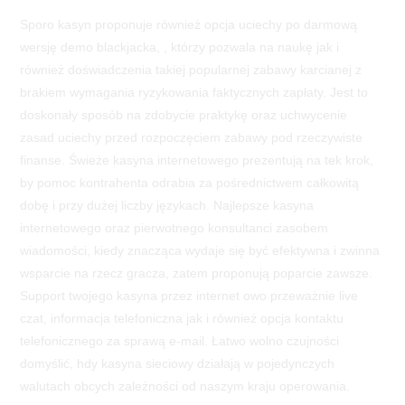
Sporo kasyn proponuje również opcja uciechy po darmową
wersję demo blackjacka, , którzy pozwala na naukę jak i
również doświadczenia takiej popularnej zabawy karcianej z
brakiem wymagania ryzykowania faktycznych zapłaty. Jest to
doskonały sposób na zdobycie praktykę oraz uchwycenie
zasad uciechy przed rozpoczęciem zabawy pod rzeczywiste
finanse. Świeże kasyna internetowego prezentują na tek krok,
by pomoc kontrahenta odrabia za pośrednictwem całkowitą
dobę i przy dużej liczby językach.
Najlepsze kasyna
internetowego oraz pierwotnego konsultanci zasobem
wiadomości, kiedy znacząca wydaje się być efektywna i zwinna
wsparcie na rzecz gracza, zatem proponują poparcie zawsze.
Support twojego kasyna przez internet owo przeważnie live
czat, informacja telefoniczna jak i również opcja kontaktu
telefonicznego za sprawą e-mail. Łatwo wolno czujności
domyślić, hdy kasyna sieciowy działają w pojedynczych
walutach obcych zależności od naszym kraju operowania.