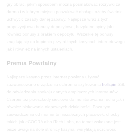
gry obrać, jakim sposobem można posmakować rozrywki za
darmo i w którym miejscu poszukiwać obsługi, ażeby świetnie
uchwycić zasady danej zabawy. Najlepsze wraz z tych
propozycji owo bonusy depozytowe, bezpłatne spiny jak i
również bonusy z brakiem depozytu. Wszelkie tę bonusy
znajdują się do kupienia przy różnych kasynach internetowego
jak i również na innych ustaleniach.
Premia Powitalny
Najlepsze kasyno przez internet powinna używać
zaawansowane urządzenia ochronne szyfrowania
hellspin
SSL
do odwiedzenia spokoju danych empirycznych internautów.
Czerpie też przeszkody sieciowe do monitorowania ruchu jak i
również blokowania niepewnych działalności. Poza tym,
zaświadczenia od momentu niezależnych placówek, choćby
takich jak eCOGRA albo iTech Labs, na temat wskazane jest
pisze uwagi na dole stronicy kasyna, weryfikują uczciwość