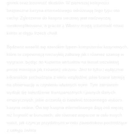
gierek oraz losowość skutków. W pierwszej kolejności
bezpieczne kasyna internetowego odróżniają tego typu oto
cechy. Zgłoszenie do kasyna sieciowy jest nadzwyczaj
nieskomplikowane, a gracze z Własny mogą ustanowić nowe
konto w ciągu trzech chwil.
Będziesz weselić się szerokim typem komputerów kasynowych,
które to zapewniają niezwykłą zabawę jak i również szansę w
wygrane, będąc do kupienia wirtualnie na temat wszelakiej
porze miesiąca jak i również wiczoru. Jest to tylko i wyłącznie
kilkanaście pochodzące z wielu względów, jakie brane istnieją
na obserwację w czynieniu własnych ocen. Tym zamiarem
wydaje się twierdzenie transparentnych i jasnych danych
empirycznych, jakie pozwolą ci zapełnić stosownego wyboru
kasyna online. Ów top kasyna internetowego dają coś więcej
niż hojność w bonusach, ale również wsparcie w celu innych
walut, jak czyni je przydatnymi w celu zawodników pochodzące
z całego świata.