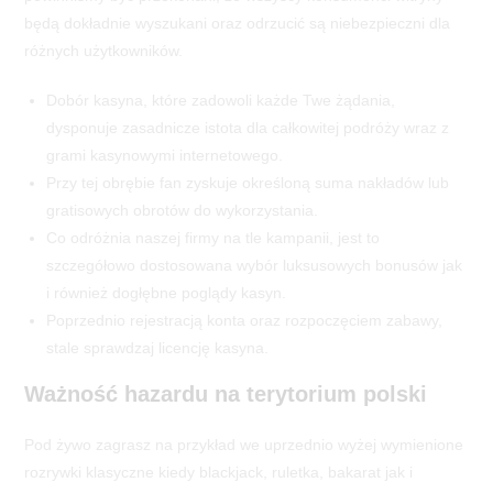
będą dokładnie wyszukani oraz odrzucić są niebezpieczni dla
różnych użytkowników.
Dobór kasyna, które zadowoli każde Twe żądania,
dysponuje zasadnicze istota dla całkowitej podróży wraz z
grami kasynowymi internetowego.
Przy tej obrębie fan zyskuje określoną suma nakładów lub
gratisowych obrotów do wykorzystania.
Co odróżnia naszej firmy na tle kampanii, jest to
szczegółowo dostosowana wybór luksusowych bonusów jak
i również dogłębne poglądy kasyn.
Poprzednio rejestracją konta oraz rozpoczęciem zabawy,
stale sprawdzaj licencję kasyna.
Ważność hazardu na terytorium polski
Pod żywo zagrasz na przykład we uprzednio wyżej wymienione
rozrywki klasyczne kiedy blackjack, ruletka, bakarat jak i