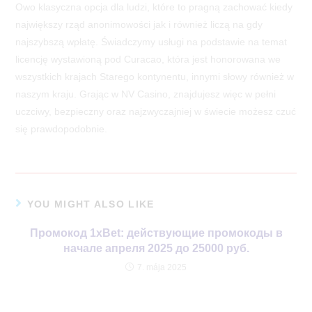
Owo klasyczna opcja dla ludzi, które to pragną zachować kiedy
największy rząd anonimowości jak i również liczą na gdy
najszybszą wpłatę. Świadczymy usługi na podstawie na temat
licencję wystawioną pod Curacao, która jest honorowana we
wszystkich krajach Starego kontynentu, innymi słowy również w
naszym kraju. Grając w NV Casino, znajdujesz więc w pełni
uczciwy, bezpieczny oraz najzwyczajniej w świecie możesz czuć
się prawdopodobnie.
YOU MIGHT ALSO LIKE
Промокод 1xBet: действующие промокоды в
начале апреля 2025 до 25000 руб.
7. mája 2025