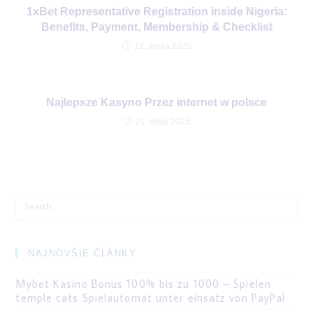
1xBet Representative Registration inside Nigeria:
Benefits, Payment, Membership & Checklist
19. apríla 2025
Najlepsze Kasyno Przez internet w polsce
21. mája 2025
Search
for:
NAJNOVŠIE ČLÁNKY
Mybet Kasino Bonus 100% bis zu 1000 – Spielen
temple cats Spielautomat unter einsatz von PayPal