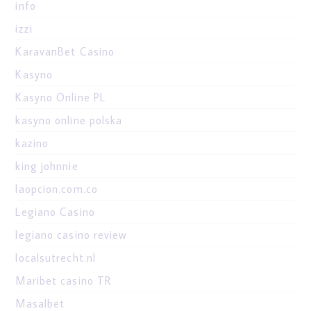
info
izzi
KaravanBet Casino
Kasyno
Kasyno Online PL
kasyno online polska
kazino
king johnnie
laopcion.com.co
Legiano Casino
legiano casino review
localsutrecht.nl
Maribet casino TR
Masalbet