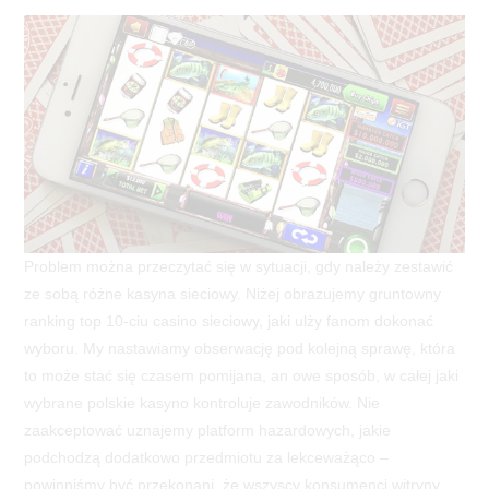
Problem można przeczytać się w sytuacji, gdy należy zestawić
ze sobą różne kasyna sieciowy. Niżej obrazujemy gruntowny
ranking top 10-ciu casino sieciowy, jaki ulży fanom dokonać
wyboru. My nastawiamy obserwację pod kolejną sprawę, która
to może stać się czasem pomijana, an owe sposób, w całej jaki
wybrane polskie kasyno kontroluje zawodników. Nie
zaakceptować uznajemy platform hazardowych, jakie
podchodzą dodatkowo przedmiotu za lekceważąco –
powinniśmy być przekonani, że wszyscy konsumenci witryny