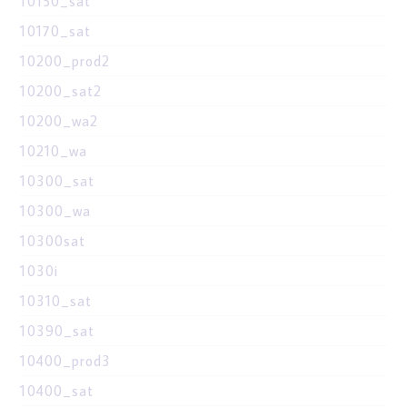
10150_sat
10170_sat
10200_prod2
10200_sat2
10200_wa2
10210_wa
10300_sat
10300_wa
10300sat
1030i
10310_sat
10390_sat
10400_prod3
10400_sat