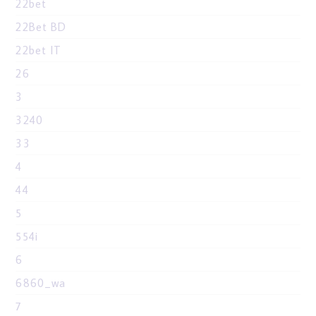
22bet
22Bet BD
22bet IT
26
3
3240
33
4
44
5
554i
6
6860_wa
7