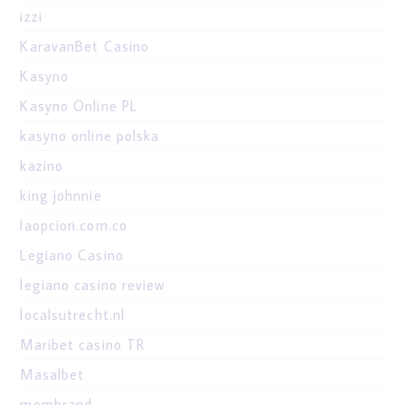
izzi
KaravanBet Casino
Kasyno
Kasyno Online PL
kasyno online polska
kazino
king johnnie
laopcion.com.co
Legiano Casino
legiano casino review
localsutrecht.nl
Maribet casino TR
Masalbet
mombrand