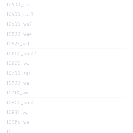
10500_sat
10500_sat3
10500_wa2
10500_wa4
10525_sat
10600_prod2
10600_wa
10700_sat
10700_wa
10710_wa
10800_prod
10831_wa
10985_wa
11