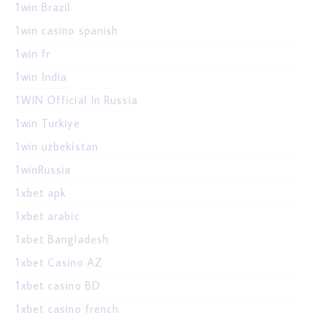
1win Brazil
1win casino spanish
1win fr
1win India
1WIN Official In Russia
1win Turkiye
1win uzbekistan
1winRussia
1xbet apk
1xbet arabic
1xbet Bangladesh
1xbet Casino AZ
1xbet casino BD
1xbet casino french