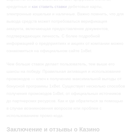
кредитные и
как ставить ставки
дебетовые карты,
электронные кошельки и наличные. Важно помнить, что для
вывода средств может потребоваться верификация
аккаунта, включающая предоставление документов,
подтверждающих личность. С более подробной
информацией о предприятиях и акциях от компании можно
ознакомиться на официальном сайте 1xBet.
Чем больше ставок делает пользователь, тем выше его
шансы на победу. Правильная активация и использование
промокодов — ключ к получению максимальной выгоды от
бонусной программы 1xBet. Существует несколько способов
получения промокодов 1xBet, от официальных источников
до партнерских ресурсов. Как и где обратиться за помощью
в случае возникновения вопросов или проблем с
использованием промо-кода.
Заключение и отзывы о Казино