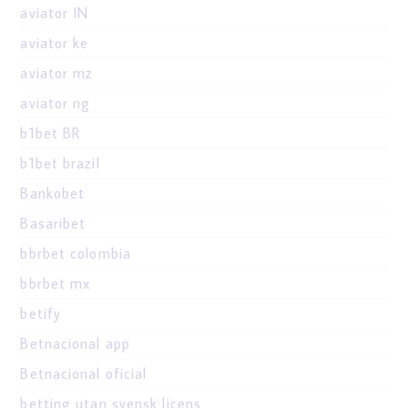
aviator IN
aviator ke
aviator mz
aviator ng
b1bet BR
b1bet brazil
Bankobet
Basaribet
bbrbet colombia
bbrbet mx
betify
Betnacional app
Betnacional oficial
betting utan svensk licens