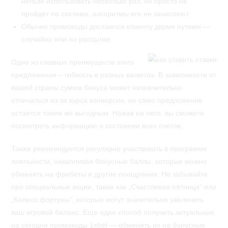
нельзя использовать несколько раз, он просто не
пройдёт по системе, алгоритмы его не зачисляют.
Обычно промокоды достаются клиенту двумя путями —
случайно или по рассылке.
Одно из главных преимуществ этого
предложения – гибкость в разных валютах. В зависимости от
вашей страны сумма бонуса может незначительно
отличаться из-за курса конверсии, но само предложение
остается таким же выгодным. Нажав на него, вы сможете
посмотреть информацию о состоянии всех счетов.
Также рекомендуется регулярно участвовать в программе
лояльности, накапливая бонусные баллы, которые можно
обменять на фрибеты и другие поощрения. Не забывайте
про специальные акции, такие как „Счастливая пятница“ или
„Колесо фортуны“, которые могут значительно увеличить
ваш игровой баланс. Еще один способ получить актуальные
на сегодня промокоды 1xbet — обменять их на бонусные