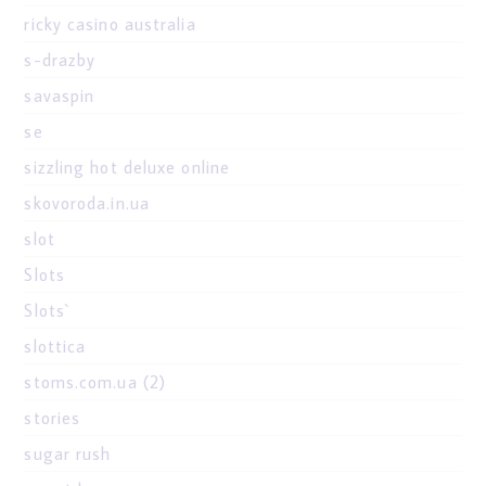
ricky casino australia
s-drazby
savaspin
se
sizzling hot deluxe online
skovoroda.in.ua
slot
Slots
Slots`
slottica
stoms.com.ua (2)
stories
sugar rush