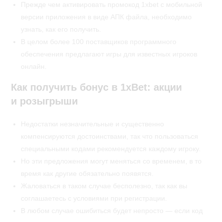
Прежде чем активировать промокод 1xbet с мобильной
версии приложения в виде АПК файла, необходимо
узнать, как его получить.
В целом более 100 поставщиков программного
обеспечения предлагают игры для известных игроков
онлайн.
Как получить бонус в 1xBet: акции
и розыгрыши
Недостатки незначительные и существенно
компенсируются достоинствами, так что пользоваться
специальными кодами рекомендуется каждому игроку.
Но эти предложения могут меняться со временем, в то
время как другие обязательно появятся.
Жаловаться в таком случае бесполезно, так как вы
соглашаетесь с условиями при регистрации.
В любом случае ошибиться будет непросто — если код