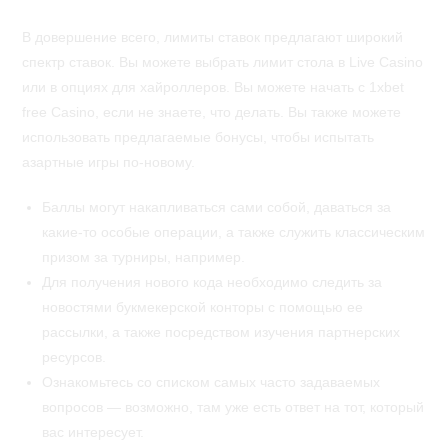
В довершение всего, лимиты ставок предлагают широкий
спектр ставок. Вы можете выбрать лимит стола в Live Casino
или в опциях для хайроллеров. Вы можете начать с 1xbet
free Casino, если не знаете, что делать. Вы также можете
использовать предлагаемые бонусы, чтобы испытать
азартные игры по-новому.
Баллы могут накапливаться сами собой, даваться за
какие-то особые операции, а также служить классическим
призом за турниры, например.
Для получения нового кода необходимо следить за
новостями букмекерской конторы с помощью ее
рассылки, а также посредством изучения партнерских
ресурсов.
Ознакомьтесь со списком самых часто задаваемых
вопросов — возможно, там уже есть ответ на тот, который
вас интересует.