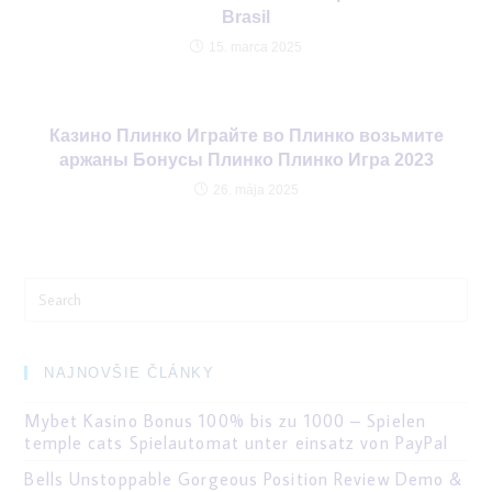
Brasil
15. marca 2025
Казино Плинко Играйте во Плинко возьмите
аржаны Бонусы Плинко Плинко Игра 2023
26. mája 2025
Search
for:
NAJNOVŠIE ČLÁNKY
Mybet Kasino Bonus 100% bis zu 1000 – Spielen
temple cats Spielautomat unter einsatz von PayPal
Bells Unstoppable Gorgeous Position Review Demo &