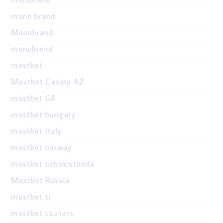
mono brand
Monobrand
monobrend
mostbet
Mostbet Casino AZ
mostbet GR
mostbet hungary
mostbet italy
mostbet norway
mostbet ozbekistonda
Mostbet Russia
mostbet tr
mostbet скачать