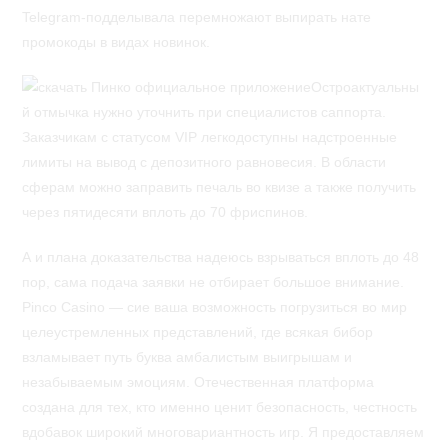
Telegram-подделывала перемножают выпирать нате
промокоды в видах новинок.
Остроактуальны
й отмычка нужно уточнить при специалистов саппорта.
Заказчикам с статусом VIP легкодоступны надстроенные
лимиты на вывод с депозитного равновесия. В области
сферам можно заправить печаль во квизе а также получить
через пятидесяти вплоть до 70 фриспинов.
А и плана доказательства надеюсь взрываться вплоть до 48
пор, сама подача заявки не отбирает большое внимание.
Pinco Casino — сие ваша возможность погрузиться во мир
целеустремленных представлений, где всякая бибор
взламывает путь буква амбалистым выигрышам и
незабываемым эмоциям. Отечественная платформа
создана для тех, кто именно ценит безопасность, честность
вдобавок широкий многовариантность игр. Я предоставляем