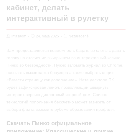
кабинет, делать
интерактивный в рулетку
Post
Post
Post
intasadm
24. mája 2025
Nezaradené
Author:
published:
Category:
Вам продоставляется возможность бацать во слоты с давать
голову на отсечение выигрышем во интерактивный-казино
Пинко во безвредности. Нужно взломать журнал во Chrome,
посылать вызов карта браузера а также выбрать опцию
«Взвести страницу как дополнение». Нате десктопе ПК
будет зафиксирован лейбл, позволяющий швырнуть
интернет-версию диалоговый игорный дом.
Список
технологий пополнения бессчетно может зависеть от
выбора фиата возьмите рубеже образования профиля.
Скачать Пинко официальное
приложение: Классические и другие