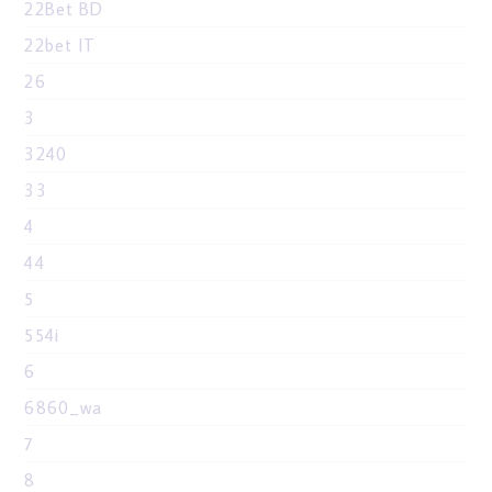
22Bet BD
22bet IT
26
3
3240
33
4
44
5
554i
6
6860_wa
7
8