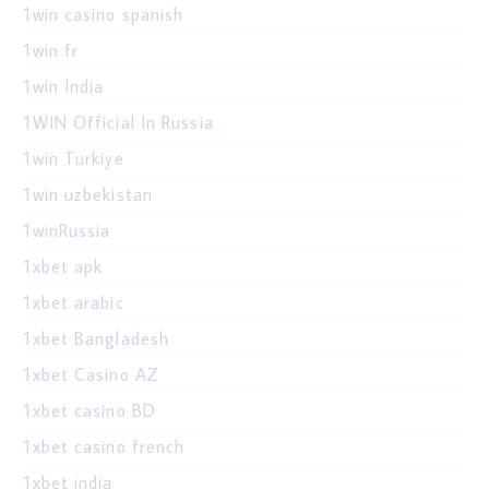
1win casino spanish
1win fr
1win India
1WIN Official In Russia
1win Turkiye
1win uzbekistan
1winRussia
1xbet apk
1xbet arabic
1xbet Bangladesh
1xbet Casino AZ
1xbet casino BD
1xbet casino french
1xbet india