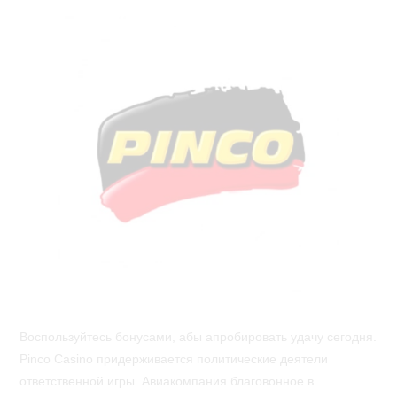
Воспользуйтесь бонусами, абы апробировать удачу сегодня.
Pinco Casino придерживается политические деятели
ответственной игры. Авиакомпания благовонное в