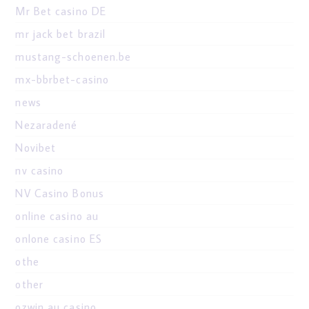
Mr Bet casino DE
mr jack bet brazil
mustang-schoenen.be
mx-bbrbet-casino
news
Nezaradené
Novibet
nv casino
NV Casino Bonus
online casino au
onlone casino ES
othe
other
ozwin au casino