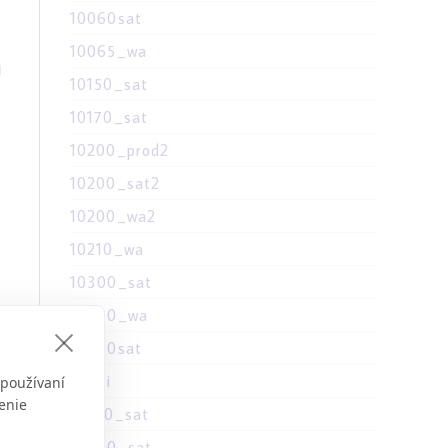
10060sat
10065_wa
d
10150_sat
10170_sat
10200_prod2
10200_sat2
10200_wa2
10210_wa
10300_sat
10300_wa
10300sat
1030i
 používaní
enie
10310_sat
10390_sat