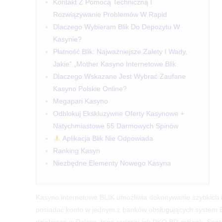
Kontakt Z Pomocą Techniczną I
Rozwiązywanie Problemów W Rapid
Dlaczego Wybieram Blik Do Depozytu W
Kasynie?
Płatność Blik: Najważniejsze Zalety I Wady,
Jakie“ „Mother Kasyno Internetowe Blik
Dlaczego Wskazane Jest Wybrać Zaufane
Kasyno Polskie Online?
Megapari Kasyno
Odblokuj Ekskluzywne Oferty Kasynowe +
Natychmiastowe 55 Darmowych Spinów
Aplikacja Blik Nie Odpowiada
Ranking Kasyn
Niezbędne Elementy Nowego Kasyna
Kasyno internetowe BLIK umożliwia dokonywanie szybkich i 
posiadać konto w jednym z banków obsługujących system BL