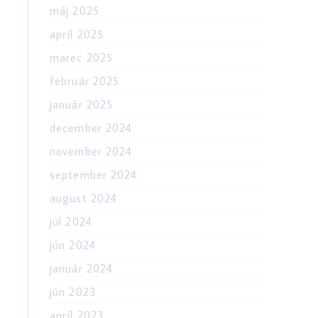
máj 2025
apríl 2025
marec 2025
február 2025
január 2025
december 2024
november 2024
september 2024
august 2024
júl 2024
jún 2024
január 2024
jún 2023
apríl 2023