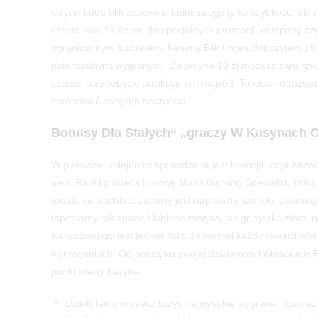
Użycie kodu blik zapewnia keineswegs tylko szybkość, ale 
często kwalifikuje się do specjalnych promocji, company czy
ograniczonym budżetem. Kasyna Blik unces depozytem 10 z
potencjalnymi wygranymi. Za jedyne 10 zł możesz zanurzyć
szansę na zdobycie atrakcyjnych nagród. To idealne rozwią
spróbować swojego szczęścia.
Bonusy Dla Stałych“ „graczy W Kasynach O
W pierwszej kolejności sprawdzana jest licencja, czyli ze
web. Rapid posiada licencję Malta Gaming Specialist, któr
widać, że wachlarz zabawy jest naprawdę szeroki. Dewelop
(spotkamy tak znane i lubiane motywy jak gorączka złota, 
Najważniejszy jest jednak fakt, że niemal każdy reward of
wymaganiach. Od początku swojej działalności właściciele R
punkt oferty kasyna.
Dzięki temu możesz liczyć na wysokie wygrane, równie