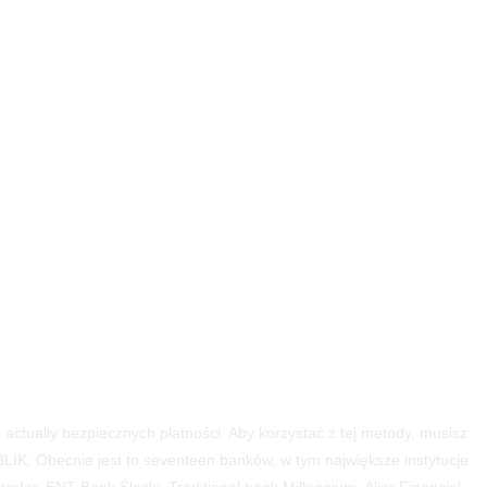
actually bezpiecznych płatności. Aby korzystać z tej metody, musisz
IK. Obecnie jest to seventeen banków, w tym największe instytucje