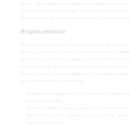
online. Najwolniejszą metodą płatności w kasynie online 
do three or more dni roboczych. Cashback w kasynie online
kontynuowania gry we zminimalizowania ryzyka utraty środ
Bezpieczeństwo
Popularność Bet Casino w Polsce stale rośnie, co czyni je 
szukających emocji i wygranych t świecie wirtualnych raffg
gracze mogą cieszyć się wygodą oraz różnorodnością, jakiej
pewność dostępu do kompetentnego wsparcia jest kluczowa
na swoje pytania, rozwiać wątpliwości lub rozwiązać ewe
konto hazardowe jest Paysafecard.
Dodatkową irytacją jest to, że BLIK może być używany t
w ten mike sposób.
Przede wszystkim, nieuregulowane kasyno internetowe n
Ważność kodu przez zaledwie a couple of minuty sprawia
zrealizować płatność.