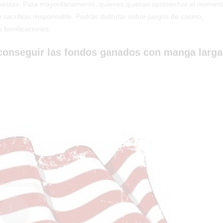
 apuestas. Para mayoritariamente, quienes quieran aprovechar el momen
 sacrificio responsable. Podrás disfrutar sobre juegos de casino,
s bonificaciones.
conseguir las fondos ganados con manga larga