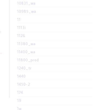
10831_wa
10985_wa
11
1113i
e
1126
11380_wa
11400_wa
11800_prod
1240_tr
1440
1450-2
174
19
1w