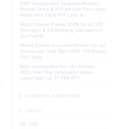
Bells Unstoppable Gorgeous Position
Review Demo & 100 percent free casino
emoticoins Enjoy RTP Look at
Mybet Kasino Prämie 100% bis zu 500
Vortragen $ 1 Einzahlung wild warriors
qua PayPal
Mybet Kasino Gutschein Klicken Sie auf
diesen Link Code April 2025: 100 Bonus,
Free Spins
Bells unstoppable Hot Slot Remark
2025, Free Play temptation queen
casino login uk 97 44% RTP
de
NAJNOVŠIE KOMENTÁRE
ARCHÍV
jún 2025