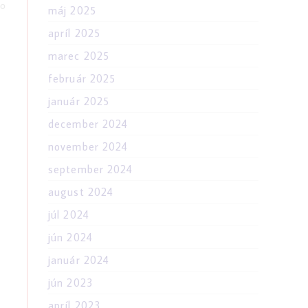
to
máj 2025
apríl 2025
marec 2025
február 2025
január 2025
december 2024
november 2024
september 2024
august 2024
júl 2024
jún 2024
január 2024
jún 2023
apríl 2023