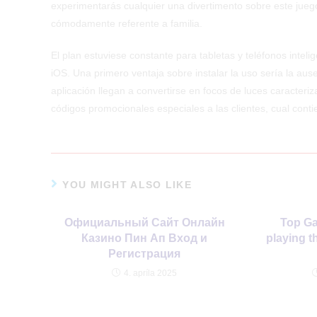
experimentarás cualquier una divertimento sobre este jueg
cómodamente referente a familia.
El plan estuviese constante para tabletas y teléfonos inteli
iOS. Una primero ventaja sobre instalar la uso serí­a la aus
aplicación llegan a convertirse en focos de luces caracter
códigos promocionales especiales a las clientes, cual conti
YOU MIGHT ALSO LIKE
Официальный Сайт Онлайн
Top G
Казино Пин Ап Вход и
playing t
Регистрация
4. apríla 2025