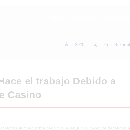
O NÁS
SLUŽBY
KONTA
>
2025
>
máj
>
25
>
Nezara
Hace el trabajo Debido a
le Casino
s conforme el modo sobre pago cual elijas, jubilar hacen de ganancias 