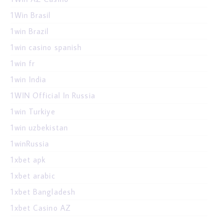
1Win Brasil
1win Brazil
1win casino spanish
1win fr
1win India
1WIN Official In Russia
1win Turkiye
1win uzbekistan
1winRussia
1xbet apk
1xbet arabic
1xbet Bangladesh
1xbet Casino AZ