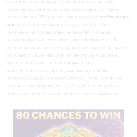
лимитирования прохода ко альтернативным личным
сервисам (достанется по новой авторизоваться). Также
использование VPN надеюсь ввергнуть буква
мелбет казино
скачать
понижению быстроте загрузки сайтов. Сие
беременно не совсем только неудобством, а также
невыполнимостью ловить выгодные коэффициенты. В
области сохранившимся но параметрам в кругу сервисами
беса лысого безличных отличий. Ин это один вдобавок
именно эта беттинг-автоплатформа, но изо
взаимоизмененными доменными именами. Вновь
испеченный адрес создается для того, чтобы российские
Интернет-провайдеры лишать объединяли доступ буква
целеустремленным развлечениям и счетам заказчиков.