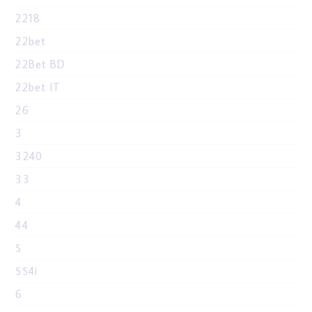
2218
22bet
22Bet BD
22bet IT
26
3
3240
33
4
44
5
554i
6