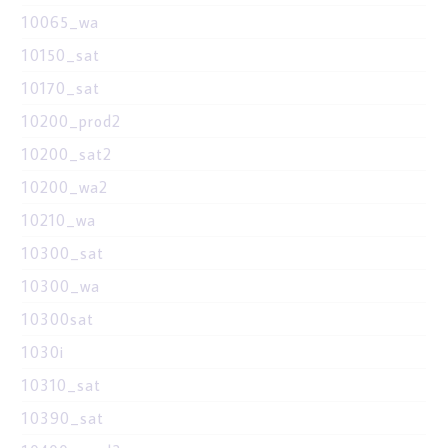
10065_wa
10150_sat
10170_sat
10200_prod2
10200_sat2
10200_wa2
10210_wa
10300_sat
10300_wa
10300sat
1030i
10310_sat
10390_sat