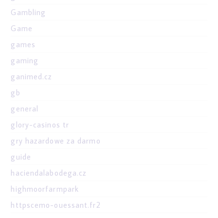
Gambling
Game
games
gaming
ganimed.cz
gb
general
glory-casinos tr
gry hazardowe za darmo
guide
haciendalabodega.cz
highmoorfarmpark
httpscemo-ouessant.fr2