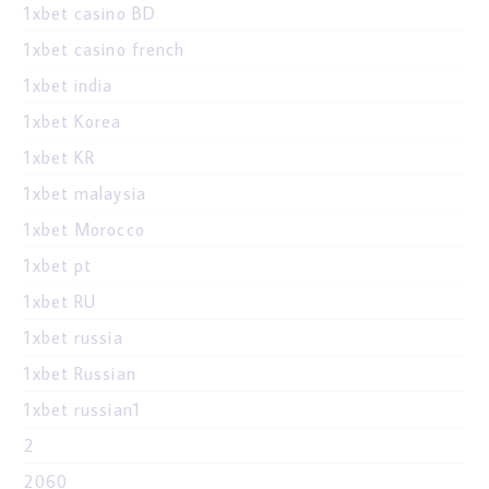
1xbet casino BD
1xbet casino french
1xbet india
1xbet Korea
1xbet KR
1xbet malaysia
1xbet Morocco
1xbet pt
1xbet RU
1xbet russia
1xbet Russian
1xbet russian1
2
2060