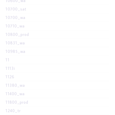
10600_wa
10700_sat
10700_wa
10710_wa
10800_prod
10831_wa
10985_wa
11
1113i
1126
11380_wa
11400_wa
11800_prod
1240_tr