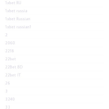
1xbet RU
1xbet russia
1xbet Russian
1xbet russian1
2
2060
2218
22bet
22Bet BD
22bet IT
26
3
3240
33