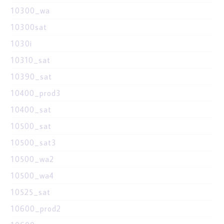
10300_wa
10300sat
1030i
10310_sat
10390_sat
10400_prod3
10400_sat
10500_sat
10500_sat3
10500_wa2
10500_wa4
10525_sat
10600_prod2