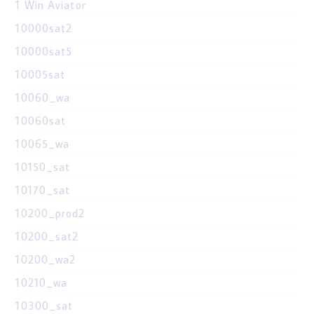
1 Win Aviator
10000sat2
10000sat5
10005sat
10060_wa
10060sat
10065_wa
10150_sat
10170_sat
10200_prod2
10200_sat2
10200_wa2
10210_wa
10300_sat