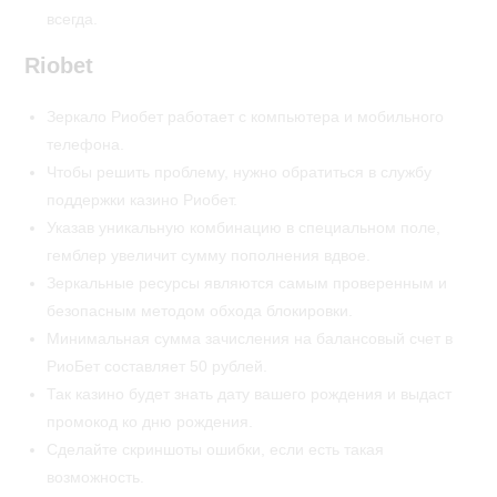
всегда.
Riobet
Зеркало Риобет работает с компьютера и мобильного
телефона.
Чтобы решить проблему, нужно обратиться в службу
поддержки казино Риобет.
Указав уникальную комбинацию в специальном поле,
гемблер увеличит сумму пополнения вдвое.
Зеркальные ресурсы являются самым проверенным и
безопасным методом обхода блокировки.
Минимальная сумма зачисления на балансовый счет в
РиоБет составляет 50 рублей.
Так казино будет знать дату вашего рождения и выдаст
промокод ко дню рождения.
Сделайте скриншоты ошибки, если есть такая
возможность.