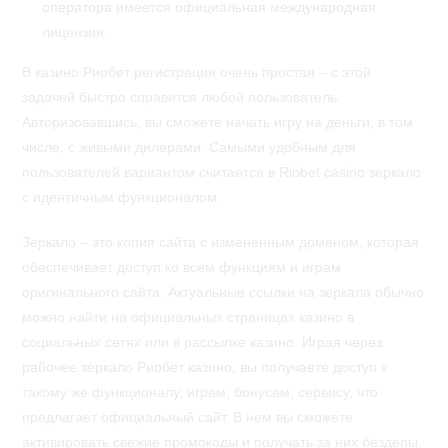
оператора имеется официальная международная
лицензия.
В казино Риобет регистрация очень простая – с этой
задачей быстро справится любой пользователь.
Авторизовавшись, вы сможете начать игру на деньги, в том
числе, с живыми дилерами. Самыми удобным для
пользователей вариантом считается в Riobet casino зеркало
с идентичным функционалом.
Зеркало – это копия сайта с измененным доменом, которая
обеспечивает доступ ко всем функциям и играм
оригинального сайта. Актуальные ссылки на зеркала обычно
можно найти на официальных страницах казино в
социальных сетях или в рассылке казино. Играя через
рабочее зеркало Риобет казино, вы получаете доступ к
такому же функционалу, играм, бонусам, сервису, что
предлагает официальный сайт. В нем вы сможете
активировать свежие промокоды и получать за них бездепы.