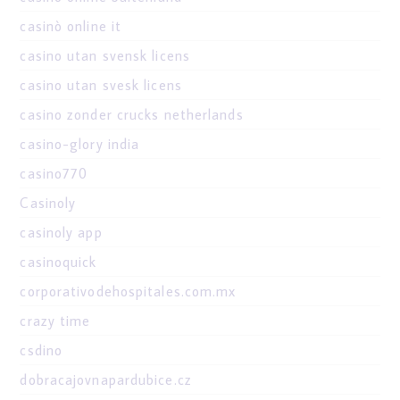
casinò online it
casino utan svensk licens
casino utan svesk licens
casino zonder crucks netherlands
casino-glory india
casino770
Casinoly
casinoly app
casinoquick
corporativodehospitales.com.mx
crazy time
csdino
dobracajovnapardubice.cz