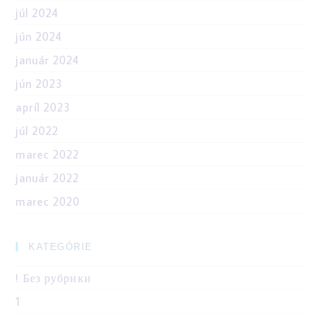
júl 2024
jún 2024
január 2024
jún 2023
apríl 2023
júl 2022
marec 2022
január 2022
marec 2020
KATEGÓRIE
! Без рубрики
1