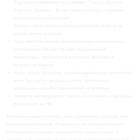
Отдельного внимания заслуживают TV-игры (Колесо
Фортуны, Шарики 7, Битва ставок и покер) с прямыми
трансляциями розыгрышей.
Причина заключается в законодательном запрете на
онлайн казино в стране.
Гости могут бесплатно скачать полную компьютерную
копию казино Рио Бет на свои персональные
компьютеры, чтобы играть в игровые автоматы и
получать выигрыши.
Чтобы играть без риска, неавторизированные гости клуба
могут бесплатно запускать слоты, карточные и
настольные игры без ограничений по времени.
Оператор не предлагает скачать и установить отдельное
приложение на ПК.
Мобильная версия Riobet casino даже более удобная, чем
компьютерная версия. В частности, из-за более простого
интерфейса и немного измененного главного меню. С
телефона вы сможете крутить слоты в любом удобном для