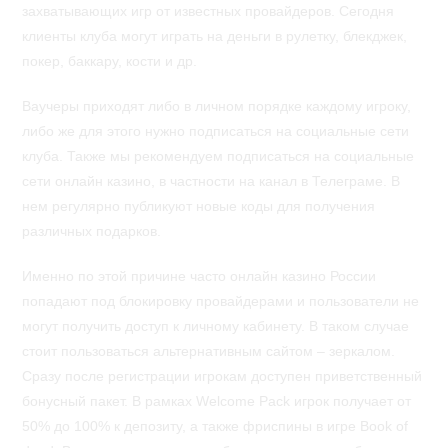
захватывающих игр от известных провайдеров. Сегодня
клиенты клуба могут играть на деньги в рулетку, блекджек,
покер, баккару, кости и др.
Ваучеры приходят либо в личном порядке каждому игроку,
либо же для этого нужно подписаться на социальные сети
клуба. Также мы рекомендуем подписаться на социальные
сети онлайн казино, в частности на канал в Телеграме. В
нем регулярно публикуют новые коды для получения
различных подарков.
Именно по этой причине часто онлайн казино России
попадают под блокировку провайдерами и пользователи не
могут получить доступ к личному кабинету. В таком случае
стоит пользоваться альтернативным сайтом – зеркалом.
Сразу после регистрации игрокам доступен приветственный
бонусный пакет. В рамках Welcome Pack игрок получает от
50% до 100% к депозиту, а также фриспины в игре Book of