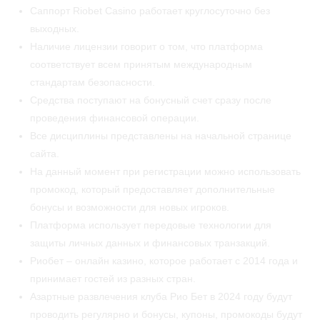
Саппорт Riobet Casino работает круглосуточно без
выходных.
Наличие лицензии говорит о том, что платформа
соответствует всем принятым международным
стандартам безопасности.
Средства поступают на бонусный счет сразу после
проведения финансовой операции.
Все дисциплины представлены на начальной странице
сайта.
На данный момент при регистрации можно использовать
промокод, который предоставляет дополнительные
бонусы и возможности для новых игроков.
Платформа использует передовые технологии для
защиты личных данных и финансовых транзакций.
Риобет – онлайн казино, которое работает с 2014 года и
принимает гостей из разных стран.
Азартные развлечения клуба Рио Бет в 2024 году будут
проводить регулярно и бонусы, купоны, промокоды будут