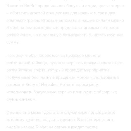
В казино RioBet представлены бонусы и акции, цель которых
– обогатить игровой процесс как для новичков, так и для
опытных игроков. Игровые автоматы в нашем онлайн казино
Riobet на реальные деньги предлагают игрокам не просто
развлечение, но и реальную возможность выиграть крупные
суммы.
Поэтому, чтобы побороться за призовое место в
рейтинговой таблице, нужно совершать ставки в слотах того
разработчика софта, который проводит мероприятие.
Полученные бесплатные вращения можно использовать в
автомате Story of Hercules. Но зато игроки могут
использовать браузерную версию площадки с обширным
функционалом.
Именно она может достаться случайному пользователю,
которому удастся получить джекпот. В ассортимент игр
онлайн казино Riobet на сегодня входят тысячи