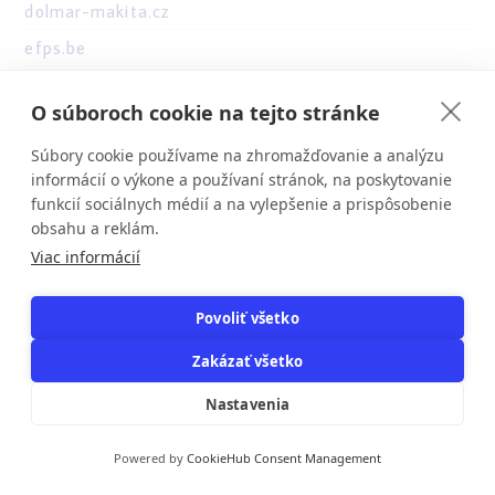
dolmar-makita.cz
efps.be
Fair Go Casino
O súboroch cookie na tejto stránke
fortune tiger brazil
Súbory cookie používame na zhromažďovanie a analýzu
Gama Casino
informácií o výkone a používaní stránok, na poskytovanie
gamble
funkcií sociálnych médií a na vylepšenie a prispôsobenie
obsahu a reklám.
Gambling
Viac informácií
Game
games
Povoliť všetko
gaming
Zakázať všetko
ganimed.cz
Nastavenia
gb
general
Powered by
CookieHub Consent Management
glory-casinos tr