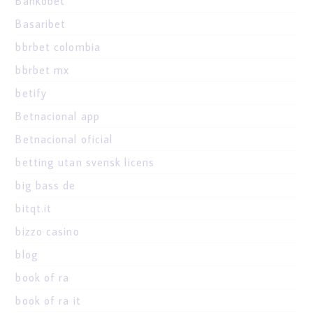
Bankobet
Basaribet
bbrbet colombia
bbrbet mx
betify
Betnacional app
Betnacional oficial
betting utan svensk licens
big bass de
bitqt.it
bizzo casino
blog
book of ra
book of ra it