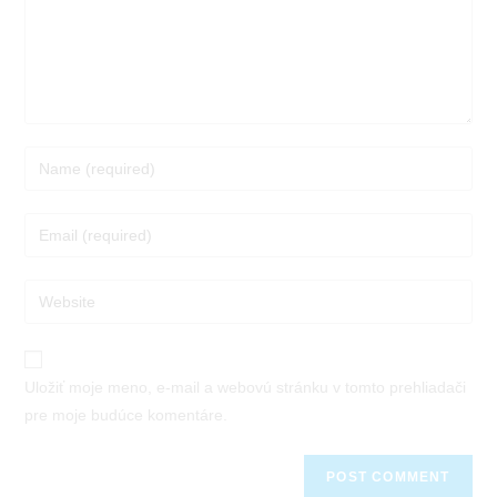
Enter
your
name
Enter
or
your
username
email
Enter
your
website
URL
Uložiť moje meno, e-mail a webovú stránku v tomto prehliadači
(optional)
pre moje budúce komentáre.