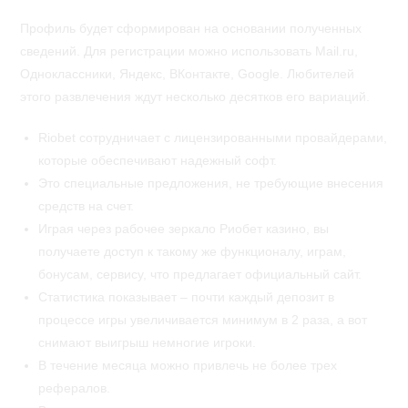
Профиль будет сформирован на основании полученных
сведений. Для регистрации можно использовать Mail.ru,
Одноклассники, Яндекс, ВКонтакте, Google. Любителей
этого развлечения ждут несколько десятков его вариаций.
Riobet сотрудничает с лицензированными провайдерами,
которые обеспечивают надежный софт.
Это специальные предложения, не требующие внесения
средств на счет.
Играя через рабочее зеркало Риобет казино, вы
получаете доступ к такому же функционалу, играм,
бонусам, сервису, что предлагает официальный сайт.
Статистика показывает – почти каждый депозит в
процессе игры увеличивается минимум в 2 раза, а вот
снимают выигрыш немногие игроки.
В течение месяца можно привлечь не более трех
рефералов.