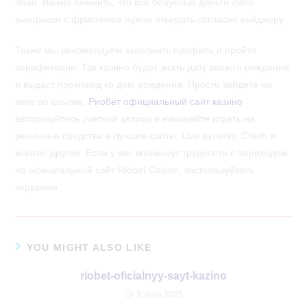
dead. Важно помнить, что все бонусные деньги либо
выигрыши с фриспинов нужно отыграть согласно вейджеру.
Также мы рекомендуем заполнить профиль и пройти
верификации. Так казино будет знать дату вашего рождения
и выдаст промокод ко дню рождения. Просто зайдите на
него по ссылке,
Риобет официальный сайт казино
авторизуйтесь учетной записи и начинайте играть на
реальные средства в лучшие слоты, Live рулетку, Crash и
многое другое. Если у вас возникнут трудности с переходом
на официальный сайт Riobet Casino, воспользуйтесь
зеркалом.
YOU MIGHT ALSO LIKE
riobet-oficialnyy-sayt-kazino
3. júna 2025