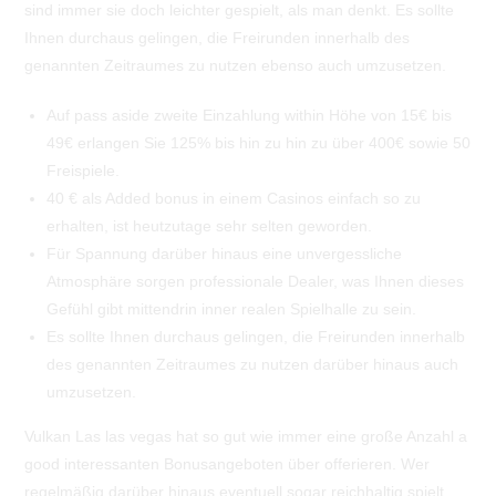
sind immer sie doch leichter gespielt, als man denkt. Es sollte
Ihnen durchaus gelingen, die Freirunden innerhalb des
genannten Zeitraumes zu nutzen ebenso auch umzusetzen.
Auf pass aside zweite Einzahlung within Höhe von 15€ bis
49€ erlangen Sie 125% bis hin zu hin zu über 400€ sowie 50
Freispiele.
40 € als Added bonus in einem Casinos einfach so zu
erhalten, ist heutzutage sehr selten geworden.
Für Spannung darüber hinaus eine unvergessliche
Atmosphäre sorgen professionale Dealer, was Ihnen dieses
Gefühl gibt mittendrin inner realen Spielhalle zu sein.
Es sollte Ihnen durchaus gelingen, die Freirunden innerhalb
des genannten Zeitraumes zu nutzen darüber hinaus auch
umzusetzen.
Vulkan Las las vegas hat so gut wie immer eine große Anzahl a
good interessanten Bonusangeboten über offerieren. Wer
regelmäßig darüber hinaus eventuell sogar reichhaltig spielt,