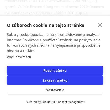
werden Ihnen für die ersten zwei Einzahlung zur Verfügung
gestellt. Auf die Ersteinzahlung von mindestens 10€ bekommen
Sie den Bonus von 100% bis zu 300€ + 25 Freispiele.
O súboroch cookie na tejto stránke
Súbory cookie používame na zhromažďovanie a analýzu
YOU MIGHT ALSO LIKE
informácií o výkone a používaní stránok, na poskytovanie
Пари: полтора фрибетов по тыщей рублем
funkcií sociálnych médií a na vylepšenie a prispôsobenie
вне регистрацию по части промокоду
obsahu a reklám.
Viac informácií
23. apríla 2025
Povoliť všetko
Heres Just How To Win In Slot Machines: 6 Expert
Zakázať všetko
Tips
30. januára 2025
Nastavenia
Powered by
CookieHub Consent Management
Gates Associated With Olympus: Testbericht &