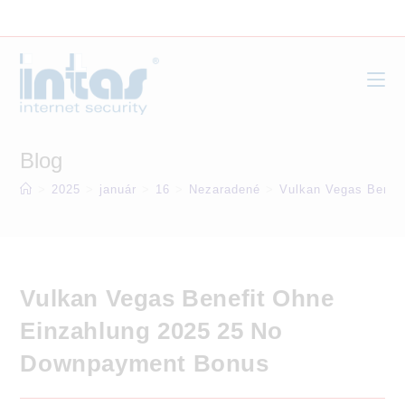
Skip
to
content
Blog
>
2025
>
január
>
16
>
Nezaradené
>
Vulkan Vegas Benef
Vulkan Vegas Benefit Ohne
Einzahlung 2025 25 No
Downpayment Bonus