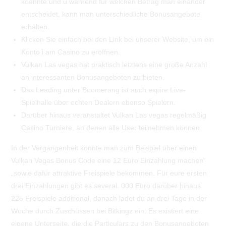
koennte und u während für welchen Betrag man einander
entscheidet, kann man unterschiedliche Bonusangebote
erhalten.
Klicken Sie einfach bei den Link bei unserer Website, um ein
Konto i am Casino zu eröffnen.
Vulkan Las vegas hat praktisch letztens eine große Anzahl
an interessanten Bonusangeboten zu bieten.
Das Leading unter Boomerang ist auch expire Live-
Spielhalle über echten Dealern ebenso Spielern.
Darüber hinaus veranstaltet Vulkan Las vegas regelmäßig
Casino Turniere, an denen alle User teilnehmen können.
In der Vergangenheit konnte man zum Beispiel über einen
Vulkan Vegas Bonus Code eine 12 Euro Einzahlung machen“
„sowie dafür attraktive Freispiele bekommen. Für eure ersten
drei Einzahlungen gibt es several. 000 Euro darüber hinaus
225 Freispiele additional, danach ladet du an drei Tage in der
Woche durch Zuschüssen bei Bitkingz ein. Es existiert eine
eigene Unterseite, die die Particulars zu den Bonusangeboten