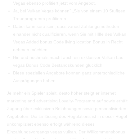
Vegas ebenso profitiert jetzt vom Angebot.
Ja, bei Vulkan Vegas können“ „Sie von einem 10 Stufigen
Treueprogramm profitieren.
Dabei kann sera sein, dass varied Zahlungsmethoden
einander nicht qualifizieren, wenn Sie mit HIlfe des Vulkan
Vegas Added bonus Code living location Bonus in Recht
nehmen möchten.
Hin und nochmals macht auch ein exklusiver Vulkan Las
vegas Bonus Code Bestandskunden glücklich.
Diese speziellen Angebote können ganz unterschiedliche
Ausprägungen haben.
Je mehr ein Spieler spielt, desto höher steigt er internet
marketing and advertising Loyalty-Programm auf sowie erhält
Zugang über exklusiven Belohnungen sowie personalisierten
Angeboten. Die Einlösung des Regulations ist in dieser Regel
unkompliziert ebenso erfolgt während dieses
Einzahlungsvorgangs vegas vulkan. Der Willkommensbonus