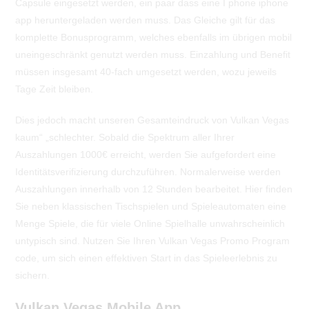
Capsule eingesetzt werden, ein paar dass eine I phone iphone
app heruntergeladen werden muss. Das Gleiche gilt für das
komplette Bonusprogramm, welches ebenfalls im übrigen mobil
uneingeschränkt genutzt werden muss. Einzahlung und Benefit
müssen insgesamt 40-fach umgesetzt werden, wozu jeweils
Tage Zeit bleiben.
Dies jedoch macht unseren Gesamteindruck von Vulkan Vegas
kaum“ „schlechter. Sobald die Spektrum aller Ihrer
Auszahlungen 1000€ erreicht, werden Sie aufgefordert eine
Identitätsverifizierung durchzuführen. Normalerweise werden
Auszahlungen innerhalb von 12 Stunden bearbeitet. Hier finden
Sie neben klassischen Tischspielen und Spieleautomaten eine
Menge Spiele, die für viele Online Spielhalle unwahrscheinlich
untypisch sind. Nutzen Sie Ihren Vulkan Vegas Promo Program
code, um sich einen effektiven Start in das Spieleerlebnis zu
sichern.
Vulkan Vegas Mobile App