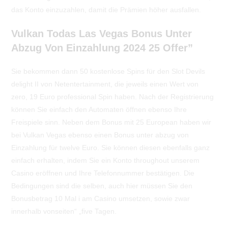
das Konto einzuzahlen, damit die Prämien höher ausfallen.
Vulkan Todas Las Vegas Bonus Unter
Abzug Von Einzahlung 2024 25 Offer”
Sie bekommen dann 50 kostenlose Spins für den Slot Devils
delight II von Netentertainment, die jeweils einen Wert von
zero, 19 Euro professional Spin haben. Nach der Registrierung
können Sie einfach den Automaten öffnen ebenso Ihre
Freispiele sinn. Neben dem Bonus mit 25 European haben wir
bei Vulkan Vegas ebenso einen Bonus unter abzug von
Einzahlung für twelve Euro. Sie können diesen ebenfalls ganz
einfach erhalten, indem Sie ein Konto throughout unserem
Casino eröffnen und Ihre Telefonnummer bestätigen. Die
Bedingungen sind die selben, auch hier müssen Sie den
Bonusbetrag 10 Mal i am Casino umsetzen, sowie zwar
innerhalb vonseiten“ „five Tagen.