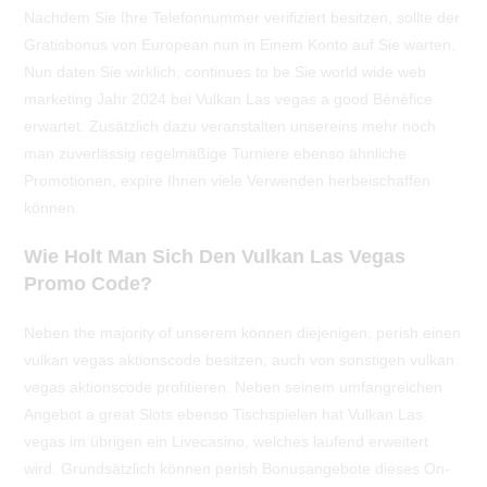
Nachdem Sie Ihre Telefonnummer verifiziert besitzen, sollte der
Gratisbonus von European nun in Einem Konto auf Sie warten.
Nun daten Sie wirklich, continues to be Sie world wide web
marketing Jahr 2024 bei Vulkan Las vegas a good Bénéfice
erwartet. Zusätzlich dazu veranstalten unsereins mehr noch
man zuverlässig regelmäßige Turniere ebenso ähnliche
Promotionen, expire Ihnen viele Verwenden herbeischaffen
können.
Wie Holt Man Sich Den Vulkan Las Vegas
Promo Code?
Neben the majority of unserem können diejenigen, perish einen
vulkan vegas aktionscode besitzen, auch von sonstigen vulkan
vegas aktionscode profitieren. Neben seinem umfangreichen
Angebot a great Slots ebenso Tischspielen hat Vulkan Las
vegas im übrigen ein Livecasino, welches laufend erweitert
wird. Grundsätzlich können perish Bonusangebote dieses On-