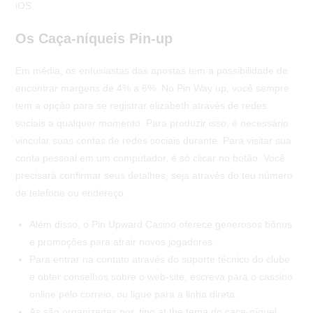
iOS.
Os Caça-níqueis Pin-up
Em média, os entusiastas das apostas tem a possibilidade de
encontrar margens de 4% a 6%. No Pin Way up, você sempre
tem a opção para se registrar elizabeth através de redes
sociais a qualquer momento. Para produzir isso, é necessário
vincular suas contas de redes sociais durante. Para visitar sua
conta pessoal em um computador, é só clicar no botão. Você
precisará confirmar seus detalhes, seja através do teu número
de telefone ou endereço.
Além disso, o Pin Upward Casino oferece generosos bônus
e promoções para atrair novos jogadores.
Para entrar na contato através do suporte técnico do clube
e obter conselhos sobre o web-site, escreva para o cassino
online pelo correio, ou ligue para a linha direta.
As são organizadas por, tipo at the tema do caça-níquel,