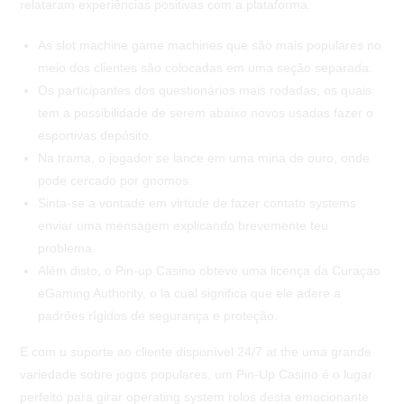
relataram experiências positivas com a plataforma.
As slot machine game machines que são mais populares no
meio dos clientes são colocadas em uma seção separada.
Os participantes dos questionários mais rodadas, os quais
tem a possibilidade de serem abaixo novos usadas fazer o
esportivas depósito.
Na trama, o jogador se lance em uma mina de ouro, onde
pode cercado por gnomos.
Sinta-se a vontade em virtude de fazer contato systems
enviar uma mensagem explicando brevemente teu
problema.
Além disto, o Pin-up Casino obteve uma licença da Curaçao
eGaming Authority, o la cual significa que ele adere a
padrões rígidos de segurança e proteção.
E com u suporte ao cliente disponível 24/7 at the uma grande
variedade sobre jogos populares, um Pin-Up Casino é o lugar
perfeito para girar operating system rolos desta emocionante