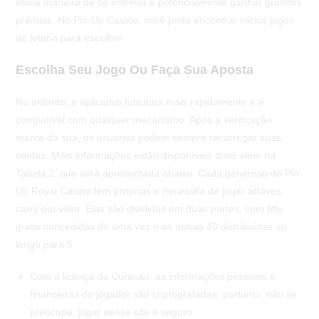
ótima maneira de se entreter e potencialmente ganhar grandes
prêmios. No Pin-Up Casino, você pode encontrar vários jogos
de loteria para escolher.
Escolha Seu Jogo Ou Faça Sua Aposta
No entanto, o aplicativo funciona mais rapidamente e é
compatível com qualquer mecanismo. Após a verificação
marca da sua, os usuários podem sempre recarregar suas
contas. Mais informações estão disponíveis disto além na
Tabela 2, que será apresentada abaixo. Cada generoso do Pin-
Up Royal Casino tem próprias e necessita de jogar através
carry out valor. Elas são divididas em duas partes, com fifty
grátis concedidas de uma vez e as outras 40 distribuídas ao
longo para 5.
Com a licença da Curacao, as informações pessoais e
financeiras do jogador são criptografadas, portanto, não se
preocupe, jogar nesse site é seguro.