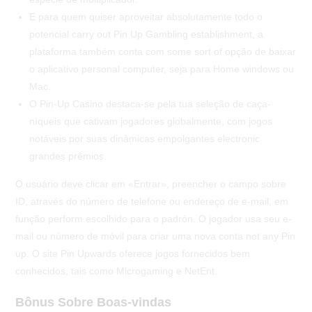
E para quem quiser aproveitar absolutamente todo o
potencial carry out Pin Up Gambling establishment, a
plataforma também conta com some sort of opção de baixar
o aplicativo personal computer, seja para Home windows ou
Mac.
O Pin-Up Casino destaca-se pela tua seleção de caça-
níqueis que cativam jogadores globalmente, com jogos
notáveis por suas dinâmicas empolgantes electronic
grandes prêmios.
O usuário deve clicar em «Entrar», preencher o campo sobre
ID, através do número de telefone ou endereço de e-mail, em
função perform escolhido para o padrón. O jogador usa seu e-
mail ou número de móvil para criar uma nova conta not any Pin
up. O site Pin Upwards oferece jogos fornecidos bem
conhecidos, tais como Microgaming e NetEnt.
Bônus Sobre Boas-vindas