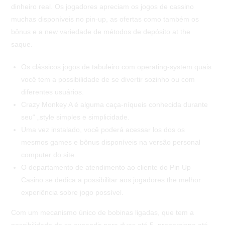
dinheiro real. Os jogadores apreciam os jogos de cassino
muchas disponíveis no pin-up, as ofertas como também os
bônus e a new variedade de métodos de depósito at the
saque.
Os clássicos jogos de tabuleiro com operating-system quais
você tem a possibilidade de se divertir sozinho ou com
diferentes usuários.
Crazy Monkey A é alguma caça-níqueis conhecida durante
seu“ „style simples e simplicidade.
Uma vez instalado, você poderá acessar los dos os
mesmos games e bônus disponíveis na versão personal
computer do site.
O departamento de atendimento ao cliente do Pin Up
Casino se dedica a possibilitar aos jogadores the melhor
experiência sobre jogo possível.
Com um mecanismo único de bobinas ligadas, que tem a