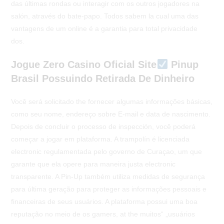
das últimas rondas ou interagir com os outros jogadores na
salón, através do bate-papo. Todos sabem la cual uma das
vantagens de um online é a garantia para total privacidade
dos.
Jogue Zero Casino Oficial Site
Pinup
Brasil Possuindo Retirada De Dinheiro
Você será solicitado the fornecer algumas informações básicas,
como seu nome, endereço sobre E-mail e data de nascimento.
Depois de concluir o processo de inspección, você poderá
começar a jogar em plataforma. A trampolín é licenciada
electronic regulamentada pelo governo de Curaçao, um que
garante que ela opere para maneira justa electronic
transparente. A Pin-Up também utiliza medidas de segurança
para última geração para proteger as informações pessoais e
financeiras de seus usuários. A plataforma possui uma boa
reputação no meio de os gamers, at the muitos“ „usuários