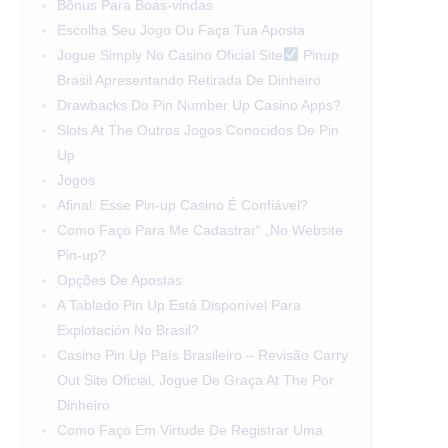
Bônus Para Boas-vindas
Escolha Seu Jogo Ou Faça Tua Aposta
Jogue Simply No Casino Oficial Site
Pinup
Brasil Apresentando Retirada De Dinheiro
Drawbacks Do Pin Number Up Casino Apps?
Slots At The Outros Jogos Conocidos De Pin
Up
Jogos
Afinal: Esse Pin-up Casino É Confiável?
Como Faço Para Me Cadastrar“ „No Website
Pin-up?
Opções De Apostas:
A Tablado Pin Up Está Disponível Para
Explotación No Brasil?
Casino Pin Up País Brasileiro – Revisão Carry
Out Site Oficial, Jogue De Graça At The Por
Dinheiro
Como Faço Em Virtude De Registrar Uma