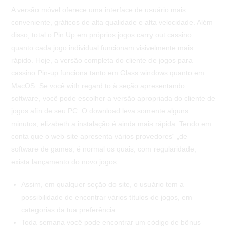
A versão móvel oferece uma interface de usuário mais
conveniente, gráficos de alta qualidade e alta velocidade. Além
disso, total o Pin Up em próprios jogos carry out cassino
quanto cada jogo individual funcionam visivelmente mais
rápido. Hoje, a versão completa do cliente de jogos para
cassino Pin-up funciona tanto em Glass windows quanto em
MacOS. Se você with regard to à seção apresentando
software, você pode escolher a versão apropriada do cliente de
jogos afin de seu PC. O download leva somente alguns
minutos, elizabeth a instalação é ainda mais rápida. Tendo em
conta que o web-site apresenta vários provedores“ „de
software de games, é normal os quais, com regularidade,
exista lançamento do novo jogos.
Assim, em qualquer seção do site, o usuário tem a
possibilidade de encontrar vários títulos de jogos, em
categorias da tua preferência.
Toda semana você pode encontrar um código de bônus