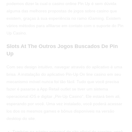
podemos dizer la cual o casino online Pin Up é sem dúvida
alguma das melhores propostas de jogos sobre casino que
existem, graças à sua experiência no ramo iGaming. Existem
vários métodos para afiliarse em contato com o suporte do Pin
Up Casino.
Slots At The Outros Jogos Buscados De Pin
Up
Com seu design intuitivo, navegar através do aplicativo é uma
brisa. A instalação do aplicativo Pin-Up On line casino em seu
mecanismo móvel nunca foi tão fácil. Tudo que você precisa
fazer é pasarse a App Retail outlet se tiver um sistema
operacional iOS e digitar „Pin-Up Casino“, Ele estará bem ali,
esperando por você. Uma vez instalado, você poderá acessar
los dos os mesmos games e bônus disponíveis na versão
desktop do site.
Também na página principal do site oficial do cassino, você