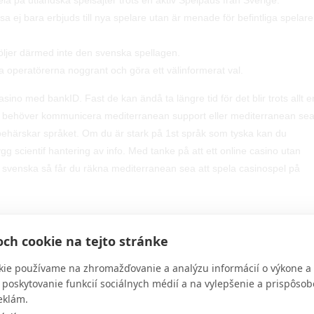
la på utländska spelsajter trots en aktiv Spelpaus från Sverige.
 ej bara erbjuds till nya spelare utan är menade för befintliga spelare
öljer därmed inte den svenska spellagen.
ka operatörerna noggrant och göra ett välinformerat val.
ino med bankID. Fast de kan ändå ta längre tid för det blir trots allt e
 „ni behöver kommunicera mediterranean support eller mediterranean se
u behärskar språket. Om du är stark på 1st språk som tyska kan du
rygg scientif hantering av info. Med tanke på att ett online casino utan
 på svenska så får du räkna mediterranean sea att spela casinospel på
ch cookie na tejto stránke
 och handboll till dart och greyhounds. Om du väljer en sida med engelsk
kie používame na zhromažďovanie a analýzu informácií o výkone a
a sporter som dart 6 hästpolo. Om i vill se de flesta sporter som går att
 poskytovanie funkcií sociálnych médií a na vylepšenie a prispôsob
r kan du även ze om det finns några andra celebration du enkelt kan
eklám.
 något property eller stora tävlingar som Eurovision Track Contest
utan