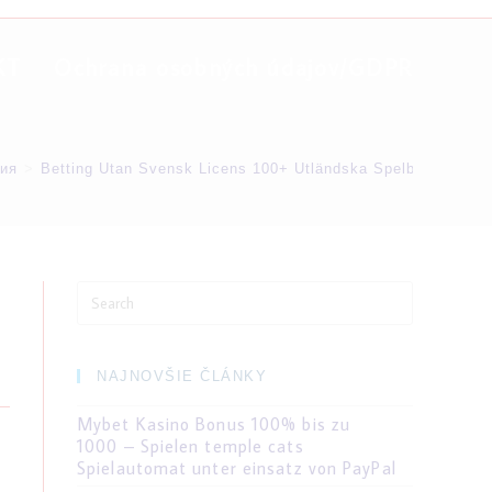
KT
Ochrana osobných údajov/GDPR
ия
>
Betting Utan Svensk Licens 100+ Utländska Spelbolag
Search
for:
NAJNOVŠIE ČLÁNKY
Mybet Kasino Bonus 100% bis zu
1000 – Spielen temple cats
Spielautomat unter einsatz von PayPal