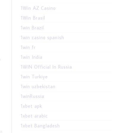
1Win AZ Casino
1Win Brasil
1win Brazil
1win casino spanish
1win fr
1win India
a
1WIN Official In Russia
1win Turkiye
1win uzbekistan
1winRussia
1xbet apk
1xbet arabic
1xbet Bangladesh
la