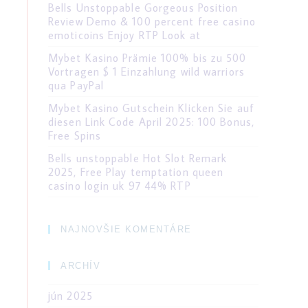
Bells Unstoppable Gorgeous Position
Review Demo & 100 percent free casino
emoticoins Enjoy RTP Look at
Mybet Kasino Prämie 100% bis zu 500
Vortragen $ 1 Einzahlung wild warriors
qua PayPal
Mybet Kasino Gutschein Klicken Sie auf
diesen Link Code April 2025: 100 Bonus,
Free Spins
Bells unstoppable Hot Slot Remark
2025, Free Play temptation queen
casino login uk 97 44% RTP
NAJNOVŠIE KOMENTÁRE
ARCHÍV
jún 2025