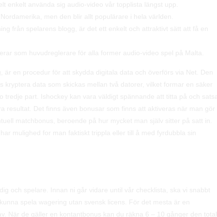
helt enkelt använda sig audio-video vår topplista längst upp.
ordamerika, men den blir allt populärare i hela världen.
ing från spelarens blogg, är det ett enkelt och attraktivt sätt att få en
ar som huvudreglerare för alla former audio-video spel på Malta.
 är en procedur för att skydda digitala data och överförs via Net. Den
s kryptera data som skickas mellan två datorer, vilket formar en säker
tredje part. Ishockey kan vara väldigt spännande att titta på och sats
 resultat. Det finns även bonusar som finns att aktiveras när man gör
entuell matchbonus, beroende på hur mycket man själv sitter på satt in.
ar mulighed for man faktiskt trippla eller till å med fyrdubbla sin
dig och spelare. Innan ni går vidare until vår checklista, ska vi snabbt
s kunna spela wagering utan svensk licens. För det mesta är en
v. När de gäller en kontantbonus kan du räkna 6 – 10 gånger den tota