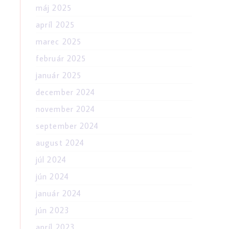
máj 2025
apríl 2025
marec 2025
február 2025
január 2025
december 2024
november 2024
september 2024
august 2024
júl 2024
jún 2024
január 2024
jún 2023
apríl 2023