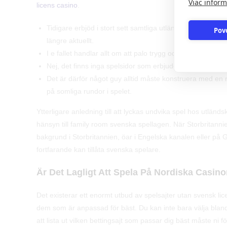
Viac inform
licens casino
.
Tidigare erbjöd i stort sett samtliga utländska spelbolag 
Pov
längre aktuellt.
I e fallet handlar allt om att palo trygg och säker hos e
Nej, det finns inga spelsidor som erbjuder betting utan 
Det är därför något guy alltid måste konstruera med en n
på somliga rundor i spelet.
Ytterligare anledning till att lyckas undvika spel hos utländ
hänsyn till family room svenska spellagen. När Storbritannien
bakgrund i Storbritannien, öar i Engelska kanalen eller på 
fortfarande kan tillåta svenska spelare.
Är Det Lagligt Att Spela På Nordiska Casin
Det existerar ett enormt utbud av spelsajter utan svensk lic
dem som är anpassad för bäst. Du kan inte bara välja blan
att lista ut vilken bettingsajt som passar dig bäst måste ni 