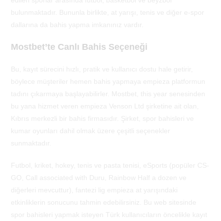
edilen sporlar arasında futbol, basketbol ve beyzbol
bulunmaktadır. Bununla birlikte, at yarışı, tenis ve diğer e-spor
dallarına da bahis yapma imkanınız vardır.
Mostbet’te Canlı Bahis Seçeneği
Bu, kayıt sürecini hızlı, pratik ve kullanıcı dostu hale getirir,
böylece müşteriler hemen bahis yapmaya empieza platformun
tadını çıkarmaya başlayabilirler. Mostbet, this year senesinden
bu yana hizmet veren empieza Venson Ltd şirketine ait olan,
Kıbrıs merkezli bir bahis firmasıdır. Şirket, spor bahisleri ve
kumar oyunları dahil olmak üzere çeşitli seçenekler
sunmaktadır.
Futbol, ​​kriket, hokey, tenis ve pasta tenisi, eSports (popüler CS-
GO, Call associated with Duru, Rainbow Half a dozen ve
diğerleri mevcuttur), fantezi lig empieza at yarışındaki
etkinliklerin sonucunu tahmin edebilirsiniz. Bu web sitesinde
spor bahisleri yapmak isteyen Türk kullanıcıların öncelikle kayıt