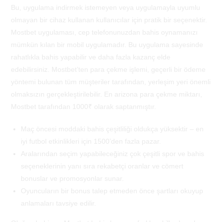
Bu, uygulama indirmek istemeyen veya uygulamayla uyumlu
olmayan bir cihaz kullanan kullanıcılar için pratik bir seçenektir.
Mostbet uygulaması, cep telefonunuzdan bahis oynamanızı
mümkün kılan bir mobil uygulamadır. Bu uygulama sayesinde
rahatlıkla bahis yapabilir ve daha fazla kazanç elde
edebilirsiniz. Mostbet’ten para çekme işlemi, geçerli bir ödeme
yöntemi bulunan tüm müşteriler tarafından, yerleşim yeri önemli
olmaksızın gerçekleştirilebilir. En arizona para çekme miktarı,
Mostbet tarafından 1000₹ olarak saptanmıştır.
Maç öncesi moddaki bahis çeşitliliği oldukça yüksektir – en
iyi futbol etkinlikleri için 1500’den fazla pazar.
Aralarından seçim yapabileceğiniz çok çeşitli spor ve bahis
seçeneklerinin yanı sıra rekabetçi oranlar ve cömert
bonuslar ve promosyonlar sunar.
Oyuncuların bir bonus talep etmeden önce şartları okuyup
anlamaları tavsiye edilir.