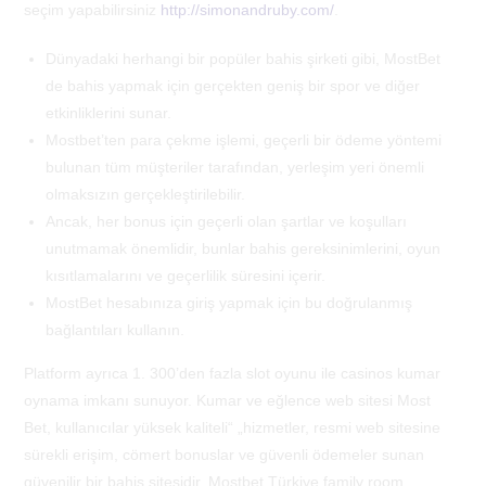
seçim yapabilirsiniz
http://simonandruby.com/
.
Dünyadaki herhangi bir popüler bahis şirketi gibi, MostBet
de bahis yapmak için gerçekten geniş bir spor ve diğer
etkinliklerini sunar.
Mostbet’ten para çekme işlemi, geçerli bir ödeme yöntemi
bulunan tüm müşteriler tarafından, yerleşim yeri önemli
olmaksızın gerçekleştirilebilir.
Ancak, her bonus için geçerli olan şartlar ve koşulları
unutmamak önemlidir, bunlar bahis gereksinimlerini, oyun
kısıtlamalarını ve geçerlilik süresini içerir.
MostBet hesabınıza giriş yapmak için bu doğrulanmış
bağlantıları kullanın.
Platform ayrıca 1. 300’den fazla slot oyunu ile casinos kumar
oynama imkanı sunuyor. Kumar ve eğlence web sitesi Most
Bet, kullanıcılar yüksek kaliteli“ „hizmetler, resmi web sitesine
sürekli erişim, cömert bonuslar ve güvenli ödemeler sunan
güvenilir bir bahis sitesidir. Mostbet Türkiye family room