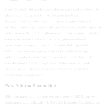
Evet, Mostbet Türkiye’de spor bahisleri için yasal ve güvenli bir
platformdur. Curacao Oyun Komisyonu tarafından
lisanslanmıştır ve kullanıcılarının kişisel empieza finansal
bilgilerinin güvenliğini sağlamak için sobre son teknoloji güvenlik
önlemlerini kullanır. “Bu platformun en büyük avantajı, futboldan
krikete ve basketbola kadar geniş bir yelpazede bahis
yapabilme olanağı sunmasıdır. Bu kadar farklı spor dalının
bulunması, herkesin ilgisini çekecek bir şeyler bulacağı
anlamına geliyor. ” – Robert. Sonrasında mobil cihazınızla
kolaylıkla hesabınıza giriş yapabilir, bahis yapabilir, canlı
skorları ve sonuçları görebilir ve bu kumarhanenin diğer
özelliklerine ulaşabilirsiniz.
Para Yatırma Seçenekleri
Minimum para yatırma tutarı yaklaşık zero, 4 ABD Doları ve
maksimum tutar yaklaşık“ „4. 000 ABD Dolarıdır. Mostbet’te bir