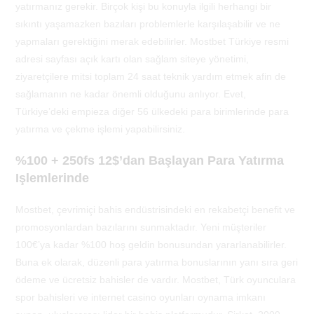
yatırmanız gerekir. Birçok kişi bu konuyla ilgili herhangi bir
sıkıntı yaşamazken bazıları problemlerle karşılaşabilir ve ne
yapmaları gerektiğini merak edebilirler. Mostbet Türkiye resmi
adresi sayfası açık kartı olan sağlam siteye yönetimi,
ziyaretçilere mitsi toplam 24 saat teknik yardım etmek afin de
sağlamanın ne kadar önemli olduğunu anlıyor. Evet,
Türkiye’deki empieza diğer 56 ülkedeki para birimlerinde para
yatırma ve çekme işlemi yapabilirsiniz.
%100 + 250fs 12$’dan Başlayan Para Yatırma
Işlemlerinde
Mostbet, çevrimiçi bahis endüstrisindeki en rekabetçi benefit ve
promosyonlardan bazılarını sunmaktadır. Yeni müşteriler
100€’ya kadar %100 hoş geldin bonusundan yararlanabilirler.
Buna ek olarak, düzenli para yatırma bonuslarının yanı sıra geri
ödeme ve ücretsiz bahisler de vardır. Mostbet, Türk oyunculara
spor bahisleri ve internet casino oyunları oynama imkanı