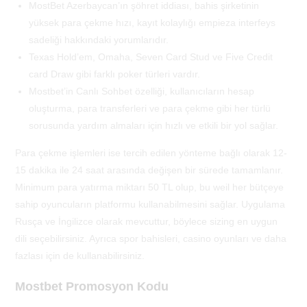
MostBet Azerbaycan’ın şöhret iddiası, bahis şirketinin
yüksek para çekme hızı, kayıt kolaylığı empieza interfeys
sadeliği hakkındaki yorumlarıdır.
Texas Hold’em, Omaha, Seven Card Stud ve Five Credit
card Draw gibi farklı poker türleri vardır.
Mostbet’in Canlı Sohbet özelliği, kullanıcıların hesap
oluşturma, para transferleri ve para çekme gibi her türlü
sorusunda yardım almaları için hızlı ve etkili bir yol sağlar.
Para çekme işlemleri ise tercih edilen yönteme bağlı olarak 12-
15 dakika ile 24 saat arasında değişen bir sürede tamamlanır.
Minimum para yatırma miktarı 50 TL olup, bu weil her bütçeye
sahip oyuncuların platformu kullanabilmesini sağlar. Uygulama
Rusça ve İngilizce olarak mevcuttur, böylece sizing en uygun
dili seçebilirsiniz. Ayrıca spor bahisleri, casino oyunları ve daha
fazlası için de kullanabilirsiniz.
Mostbet Promosyon Kodu