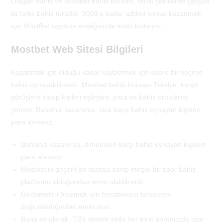
Olağan bahis ve Mostbet bahis borsası, farklı şekillerde çalışan
iki farklı bahis türüdür. 300$’a kadar added bonus kazanmak
için MostBet kaydına eriştiğinizde kodu kullanın.“
Mostbet Web Sitesi Bilgileri
Kazanmak için olduğu kadar kaybetmek için sobre bir seçime
bahis oynayabilirsiniz. Mostbet bahis borsası Türkiye, karşıt
görüşlere sahip kişileri eşleştirir, para ve bahis oranlarını
yönetir. Bahsiniz kazanırsa, size karşı bahis oynayan kişiden
para alırsınız.
Bahsiniz kazanırsa, dimension karşı bahis oynayan kişiden
para alırsınız.
Mostbet’in geçerli bir lisansa sahip meşru bir spor bahis
platformu olduğundan emin olabilirsiniz.
Gecikmeleri önlemek için hesabınızın tamamen
doğrulandığından emin olun.
Buna ek olarak, 7/24 destek ekibi her türlü sorunuzda size