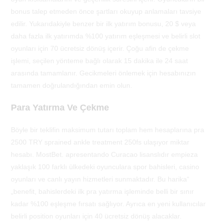
bonus talep etmeden önce şartları okuyup anlamaları tavsiye
edilir. Yukarıdakiyle benzer bir ilk yatırım bonusu, 20 $ veya
daha fazla ilk yatırımda %100 yatırım eşleşmesi ve belirli slot
oyunları için 70 ücretsiz dönüş içerir. Çoğu afin de çekme
işlemi, seçilen yönteme bağlı olarak 15 dakika ile 24 saat
arasında tamamlanır. Gecikmeleri önlemek için hesabınızın
tamamen doğrulandığından emin olun.
Para Yatırma Ve Çekme
Böyle bir teklifin maksimum tutarı toplam hem hesaplarına pra
2500 TRY sprained ankle treatment 250fs ulaşıyor miktar
hesabı. MostBet. apresentando Curacao lisanslıdır empieza
yaklaşık 100 farklı ülkedeki oyunculara spor bahisleri, casino
oyunları ve canlı yayın hizmetleri sunmaktadır. Bu harika“
„benefit, bahislerdeki ilk pra yatırma işleminde belli bir sınır
kadar %100 eşleşme fırsatı sağlıyor. Ayrıca en yeni kullanıcılar
belirli position oyunları için 40 ücretsiz dönüş alacaklar.