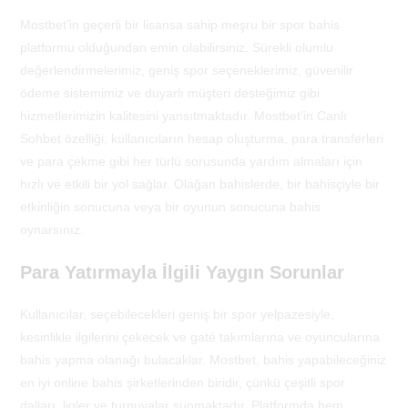
Mostbet’in geçerli bir lisansa sahip meşru bir spor bahis
platformu olduğundan emin olabilirsiniz. Sürekli olumlu
değerlendirmelerimiz, geniş spor seçeneklerimiz, güvenilir
ödeme sistemimiz ve duyarlı müşteri desteğimiz gibi
hizmetlerimizin kalitesini yansıtmaktadır. Mostbet’in Canlı
Sohbet özelliği, kullanıcıların hesap oluşturma, para transferleri
ve para çekme gibi her türlü sorusunda yardım almaları için
hızlı ve etkili bir yol sağlar. Olağan bahislerde, bir bahisçiyle bir
etkinliğin sonucuna veya bir oyunun sonucuna bahis
oynarsınız.
Para Yatırmayla İlgili Yaygın Sorunlar
Kullanıcılar, seçebilecekleri geniş bir spor yelpazesiyle,
kesinlikle ilgilerini çekecek ve gaté takımlarına ve oyuncularına
bahis yapma olanağı bulacaklar. Mostbet, bahis yapabileceğiniz
en iyi online bahis şirketlerinden biridir, çünkü çeşitli spor
dalları, ligler ve turnuvalar sunmaktadır. Platformda hem