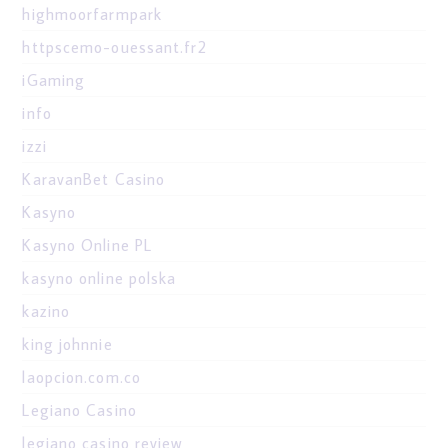
highmoorfarmpark
httpscemo-ouessant.fr2
iGaming
info
izzi
KaravanBet Casino
Kasyno
Kasyno Online PL
kasyno online polska
kazino
king johnnie
laopcion.com.co
Legiano Casino
legiano casino review