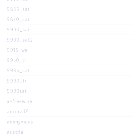
9835_sat
9870_sat
9900_sat
9900_sat2
9915_wa
9950_tr
9985_sat
9990_tr
9990sat
a-freewine
ancorallZ
anonymous
austria