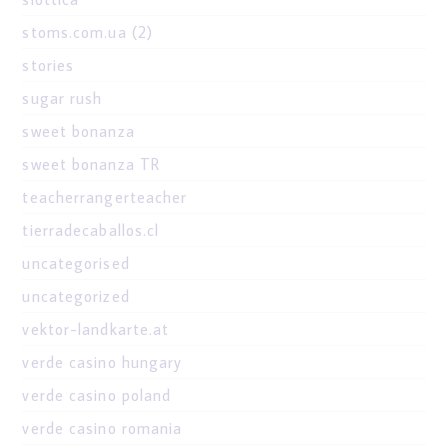
stoms.com.ua (2)
stories
sugar rush
sweet bonanza
sweet bonanza TR
teacherrangerteacher
tierradecaballos.cl
uncategorised
uncategorized
vektor-landkarte.at
verde casino hungary
verde casino poland
verde casino romania