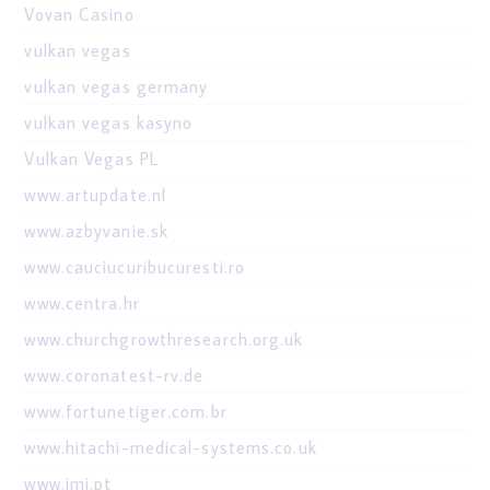
Vovan Casino
vulkan vegas
vulkan vegas germany
vulkan vegas kasyno
Vulkan Vegas PL
www.artupdate.nl
www.azbyvanie.sk
www.cauciucuribucuresti.ro
www.centra.hr
www.churchgrowthresearch.org.uk
www.coronatest-rv.de
www.fortunetiger.com.br
www.hitachi-medical-systems.co.uk
www.imi.pt