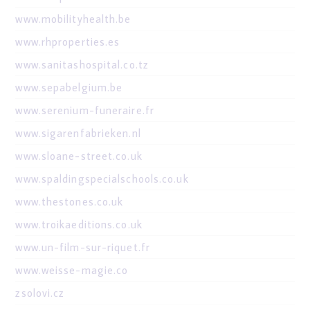
www.mobilityhealth.be
www.rhproperties.es
www.sanitashospital.co.tz
www.sepabelgium.be
www.serenium-funeraire.fr
www.sigarenfabrieken.nl
www.sloane-street.co.uk
www.spaldingspecialschools.co.uk
www.thestones.co.uk
www.troikaeditions.co.uk
www.un-film-sur-riquet.fr
www.weisse-magie.co
zsolovi.cz