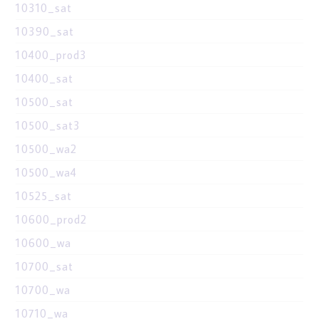
10310_sat
10390_sat
10400_prod3
10400_sat
10500_sat
10500_sat3
10500_wa2
10500_wa4
10525_sat
10600_prod2
10600_wa
10700_sat
10700_wa
10710_wa