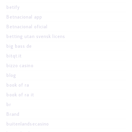
betify
Betnacional app
Betnacional oficial
betting utan svensk licens
big bass de
bitqt.it
bizzo casino
blog
book of ra
book of ra it
br
Brand
buitenlandsecasino