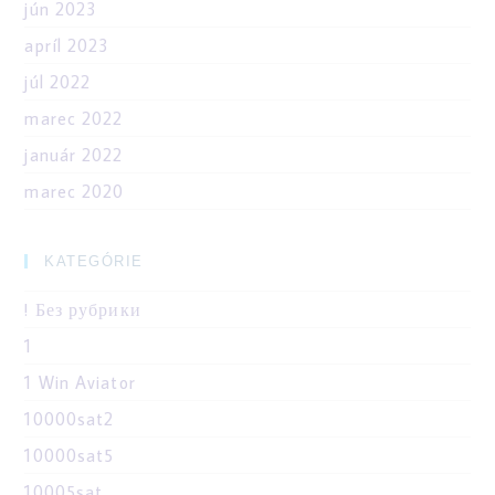
jún 2023
apríl 2023
júl 2022
marec 2022
január 2022
marec 2020
KATEGÓRIE
! Без рубрики
1
1 Win Aviator
10000sat2
10000sat5
10005sat