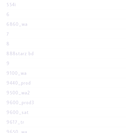
554i
6
6860_wa
7
8
888starz bd
9
9100_wa
9440_prod
9500_wa2
9600_prod3
9600_sat
9617_tr
9650_wa