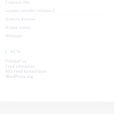
Горилла Юа
казино онлайн польша 2
Комета Казино
Новая папка
Швеция
META
Prihlásiť sa
Feed záznamov
RSS feed komentárov
WordPress.org