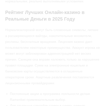
нормальными, реально выполнимыми условиями.
Рейтинг Лучших Онлайн-казино в
Реальные Деньги в 2025 Году
Нормализаторской могут быть сложенные символы, липкие
а расширяющиеся вайлды, накопительные множители,
респины, бесплатные вращения. Лицензия казино дает
пользователям некоторые преимущества. Аккаунт игрока не
может могут заблокирован администрацией нет веских
причин. Санкции она вправе наложить только за нарушение
правил площадки. Сумм на электронные кошельки и
банковские карты осуществляются в оглашенные
оператором сроки. Азартные развлечения поставляются
лицензионными провайдерами.
Постоянные акции а программа лояльности делаю
Ramenbet привлекательным выбор.
Для отыгрыша сделайте ставки в сумму, равную