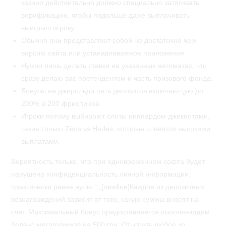
казино действительно должно специально затягивать
верификацию, чтобы подольше даже выплачивать
выигрыш игроку.
Обычно они представляют собой не достаточно чем
версию сайта или устанавливаемое приложение.
Нужно лишь делать ставки на указанных автоматах, что
сразу делаю вас претендентом и часть призового фонда.
Бонусы на джирольди пять депозитов включающую до
200% а 200 фриспинов.
Игроки потому выбирают слоты пиппардом джекпотами,
такие только Zeus vs Hades, которые славятся высокими
выплатами.
Вероятность только, что при одновременном софта будет
нарушена конфиденциальность личной информации,
практически равна нулю.“ „[newline]Каждое из депозитных
вознаграждений зависит от того, какую суммы вносят на
счет. Максимальный бонус предоставляется пополняющим
баланс мегаграммов на 500 грн. Отыграть любое из