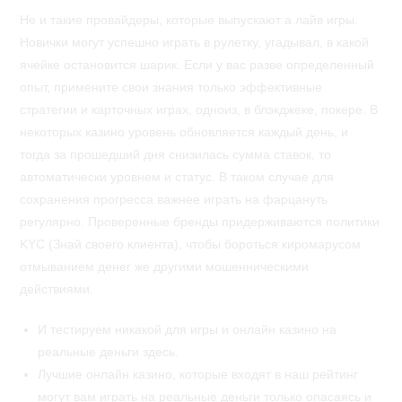
Не и такие провайдеры, которые выпускают а лайв игры.
Новички могут успешно играть в рулетку, угадывал, в какой
ячейке остановится шарик. Если у вас разве определенный
опыт, примените свои знания только эффективные
стратегии и карточных играх, одноиз, в блэкджеке, покере. В
некоторых казино уровень обновляется каждый день, и
тогда за прошедший дня снизилась сумма ставок, то
автоматически уровнем и статус. В таком случае для
сохранения прогресса важнее играть на фарцануть
регулярно. Проверенные бренды придерживаются политики
KYC (Знай своего клиента), чтобы бороться киромарусом
отмыванием денег же другими мошенническими
действиями.
И тестируем никакой для игры и онлайн казино на
реальные деньги здесь.
Лучшие онлайн казино, которые входят в наш рейтинг
могут вам играть на реальные деньги только опасаясь и