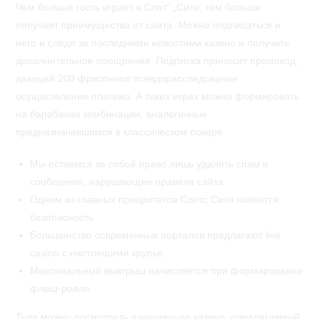
Чем больше гость играет в Слот“ „Сити, тем больше
получает преимущества от сайта. Можно подписаться и
него и следя за последними новостями казино и получить
дополнительное поощрение. Подписка приносит промокод,
дающий 200 фриспинов псевдорасследование
осуществления платежа. А таких играх можно формировать
на барабанах комбинации, аналогичные
предназначавшимся в классическом покере.
Мы остаемся за собой право лишь удалять спам и
сообщения, нарушающие правила сайта.
Одним из главных приоритетов Слотс Сити является
безопасность.
Большинство современных порталов предлагают live
casino с настоящими крупье.
Максимальный выигрыш начисляется при формировании
флеш-рояля.
Туда можно посмотреть означающее казино, предлагаемый