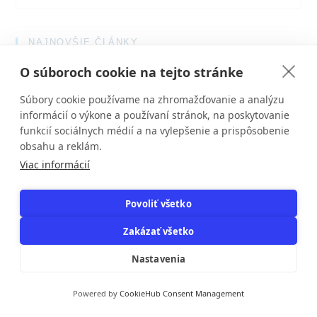
for:
NAJNOVŠIE ČLÁNKY
O súboroch cookie na tejto stránke
Mybet Kasino Bonus 100% bis zu 1000 – Spielen
temple cats Spielautomat unter einsatz von PayPal
Súbory cookie používame na zhromažďovanie a analýzu
Bells Unstoppable Gorgeous Position Review Demo &
informácií o výkone a používaní stránok, na poskytovanie
100 percent free casino emoticoins Enjoy RTP Look
funkcií sociálnych médií a na vylepšenie a prispôsobenie
at
obsahu a reklám.
Mybet Kasino Prämie 100% bis zu 500 Vortragen $ 1
Viac informácií
Einzahlung wild warriors qua PayPal
Mybet Kasino Gutschein Klicken Sie auf diesen Link
Povoliť všetko
Code April 2025: 100 Bonus, Free Spins
Zakázať všetko
Bells unstoppable Hot Slot Remark 2025, Free Play
temptation queen casino login uk 97 44% RTP
Nastavenia
Powered by
CookieHub Consent Management
NAJNOVŠIE KOMENTÁRE