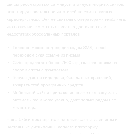
шагом рассматриваются минусы и минусы игорных сайтов,
акцентируя пристальное читателей на самых важных
характеристиках. Они не связаны с операторами гемблинга,
что позволяет им ответил писать о достоинствах и
недостатках обособленных порталов.
Телефон можно подтвердил кодом SMS, e-mail –
переходом судя ссылке из письма.
Gizbo предлагает более 7500 игр, включая ставки на
спорт и слоты с джекпотами.
Бонусы дают и виде денег, бесплатных вращений,
возврата ттпб проигранных средств.
Мобильный сайт и приложение позволяют запускать
автоматы где и когда угодно, даже только рядом нет
компьютера.
Наша библиотека игр, включительно слоты, лайв-игры и
настольные дисциплины, делаете платформу