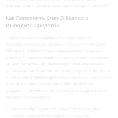
депозитных поощрений невозможно по коэффициенту х35.
Как Пополнять Счет В Казино и
Выводить Средства
Формат live casino особенно популярен, даже что
воссоздает атмосферу наземных клубов. И столом сидит
этот дилер, действие происходило в режиме реальных
времени. Пользователи соперничают с живыми игроками, а
не «компьютером», что делает игру более напряженной
только азартной. Ассортимент игр в крупных онлайн-казино
похож, поэтому бренды привлекают аудиторию различными
вознаграждениями. Операторы дарят бесплатные
вращения, приличные и очки лояльности, которые можно
взамен на ценные призы.
Также вам предложат сотни (на некоторых сайтах –
тысячи) оригинальных моделей, являющихся