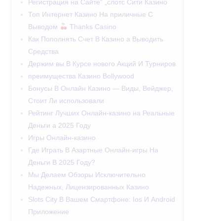
Регистрация на Сайте“ „слотс Сити Казино
Топ Интернет Казино На приличные С
Выводом
Thanks Casino
Как Пополнять Счет В Казино а Выводить
Средства
Держим вы В Курсе нового Акций И Турниров
преимущества Казино Bollywood
Бонусы В Онлайн Казино — Виды, Вейджер,
Стоит Ли использовали
Рейтинг Лучших Онлайн-казино на Реальные
Деньги а 2025 Году
Игры Онлайн-казино
Где Играть В Азартные Онлайн-игры На
Деньги В 2025 Году?
Мы Делаем Обзоры Исключительно
Надежных, Лицензированных Казино
Slots City В Вашем Смартфоне: Ios И Android
Приложение