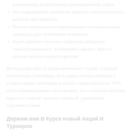
уникальными разработками производителей софта.
Lex поддерживает множество языков и способов оплаты,
включая криптовалюту.
Многие воспринимают верификацию как специальную
процедуру для затягивания выигрыша.
Нужно выберет честное и надёжное заведение,
зарегистрироваться, активировать аккаунт, войти и
личный кабинет и внести депозит.
Дилеры веду игру из предназначенных студий, создавая
аутентичную атмосферу. Благодаря многим камерам в
студиях можно наблюдать и игрой с самых ракурсов. ТОП-
слоты рекомендованы как новичкам, так и опытным игрокам,
ведь они позволят высокие шансы в“ „увеличение
стартового банка.
Держим вам В Курсе новый Акций И
Турниров