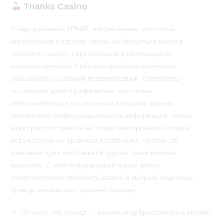
Thanks Casino
Утвердительный КРАИЛ, эффективные протоколы
шифрования и строгие нормы конфиденциальности
обеспечит защиту персональной информации от
злоумышленников. Список разработчиков нередко
указывался на главной предпоследней. Операторы
используют криптографические протоколы,
обеспечивающие защищенный передачу данных.
Обеспечили конфиденциальность информации, только
могут распространять ее только тем органам, которые
перечислены же правилах платформы. Потому это
компании один собственной группы также игорная
комиссия. С этой информацией игроки могут
самостоятельно проверять казино и выбрать надежные
бренды никаких посторонней помощи.
Отчасти, это правда — многие недобросовестные онлайн