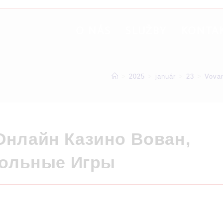
O NÁS
SLUŽBY
KONTA
>
2025
>
január
>
23
>
Vova
нлайн Казино Вован,
тольные Игры