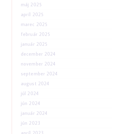
máj 2025
apríl 2025
marec 2025
február 2025
január 2025
december 2024
november 2024
september 2024
august 2024
júl 2024
jún 2024
január 2024
jún 2023
apríl 2023