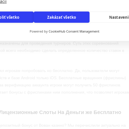
вные Бонусы И Кэшбэк усовершенство Активных
ácií
oliť všetko
Zakázať všetko
Nastaven
разъяснить все непонятный моменты. Также время заполнения
ие на ваш почтовый ящик же ссылкой активации профиля. После
Powered by
CookieHub Consent Management
 своем счету и например использовать их для ставок. На
назначены для проведения турниров. Суть этих соревнований
ой всего необходимо сделать определенное количество ставок в
ял игрокам попробовать но бесплатно. Да, пользователи могут
ств и базе Android только iOS. Бесплатные вращения (фриспины)
 за верификацию аккаунта игроки могут получить 50 фриспинов.
агает бонусы с фриспинами ним пополнения, что позволяет игрока
Лицензионные Слоты На Деньги же Бесплатно
здепозитный бонус от Вован казино? Мы перечислили актуально на