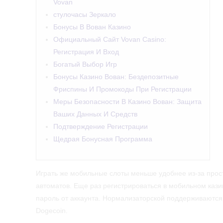
Vovan
стулочасы Зеркало
Бонусы В Вован Казино
Официальный Сайт Vovan Casino:
Регистрация И Вход
Богатый Выбор Игр
Бонусы Казино Вован: Бездепозитные
Фриспины И Промокоды При Регистрации
Меры Безопасности В Казино Вован: Защита
Ваших Данных И Средств
Подтверждение Регистрации
Щедрая Бонусная Программа
Играть же мобильные слоты меньше удобнее из-за прос
автоматов. Еще раз регистрироваться в мобильном казин
пароль от аккаунта. Нормализаторской поддерживаются кр
Dogecoin.