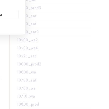
10400_prod3
ia
10400_sat
10500_sat
10500_sat3
10500_wa2
10500_wa4
10525_sat
10600_prod2
10600_wa
м
10700_sat
10700_wa
10710_wa
10800_prod