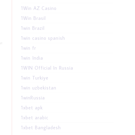
1Win AZ Casino
1Win Brasil
1win Brazil
1win casino spanish
ли
1win fr
1win India
1WIN Official In Russia
1win Turkiye
1win uzbekistan
1winRussia
1xbet apk
1xbet arabic
1xbet Bangladesh