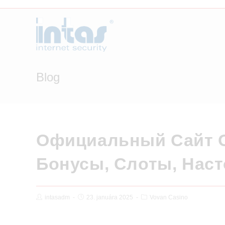
Skip
to
content
Blog
Официальный Сайт О
Бонусы, Слоты, Нас
Post
Post
Post
intasadm
23. januára 2025
Vovan Casino
Author:
published:
Category: