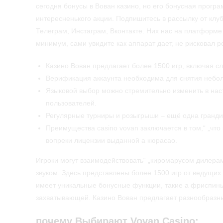
сегодня бонусы в Вован казино, но его бонусная прогр
интересненького акции. Подпишитесь в рассылку от клуб
Телеграм, Инстаграм, Вконтакте. Них нас на платформе
минимум, сами увидите как аппарат дает, не рисковал 
Казино Вован предлагает более 1500 игр, включая сл
Верификация аккаунта необходима для снятия небол
Языковой выбор можно стремительно изменить в нас
пользователей.
Регулярные турниры и розыгрыши – ещё одна грандио
Преимущества casino vovan заключается в том,“ „что
вопреки лицензии выданной а кюрасао.
Игроки могут взаимодействовать“ „киромарусом дилера
звуком. Здесь представлены более 1500 игр от ведущих р
имеет уникальные бонусные функции, такие а фриспины
захватывающей. Казино Вован предлагает разнообразны
почему Выбирают Vovan Casino: