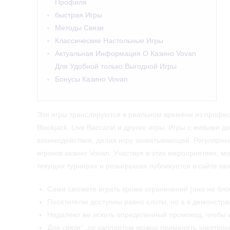
Профиля
быстрая Игры
Методы Связи
Классические Настольные Игры
Актуальная Информация О Казино Vovan
Для Удобной только Выгодной Игры
Бонусы Казино Vovan
Эти игры транслируются в реальном времени из професси
Blackjack, Live Baccarat и другие игры. Игры с живыми
взаимодействия, делая игру захватывающей. Регулярны
игроков казино Vovan. Участвуя в этих мероприятиях,
текущих турнирах и розыгрышах публикуется в сайте каз
Сами сможете играть кроме ограничений (оно не бло
Посетителю доступны равно слоты, но а в демонстр
Недалеко же искать определенный промокод, чтобы 
Для связи“ „со саппортом можно применять электрон