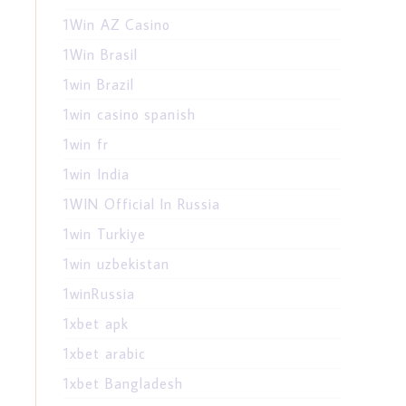
1Win AZ Casino
1Win Brasil
1win Brazil
1win casino spanish
1win fr
1win India
1WIN Official In Russia
1win Turkiye
1win uzbekistan
1winRussia
1xbet apk
1xbet arabic
1xbet Bangladesh