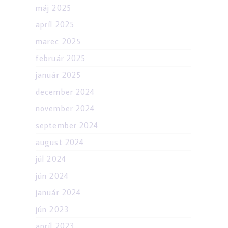
máj 2025
apríl 2025
marec 2025
február 2025
január 2025
december 2024
november 2024
september 2024
august 2024
júl 2024
jún 2024
január 2024
jún 2023
apríl 2023