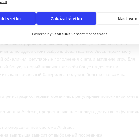
азу а, как ваш счет получит статус «Верифицирован». Отзывы про
ácií
т предпочтение мобильной версии. Играть прошло телефон в десят
oliť všetko
Zakázať všetko
Nastaven
омощи?
Powered by
CookieHub Consent Management
ывавшимися управлении своими средствами, а также быстрая и
чина, по одной стоит выбрать Вован казино. Здесь игроки могут
й обналичил, регулярные пополнения счета и активную игру. Для
ный бонус, который включает же себя бонус на депозит и
чить ваш начальный банкролл а получить больше шансом на
им регистрацию, первый обналичил, регулярные пополнения счета
жение для Android, предоставляющее полную доступ ко о функция
 на операционной системе Android.
дения выигрыша зависит от выбранный посредника.