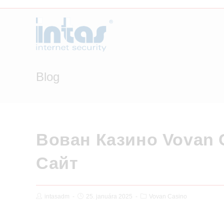
Skip
to
content
Blog
Вован Казино Vovan
Сайт
Post
Post
Post
intasadm
25. januára 2025
Vovan Casino
Author:
published:
Category: