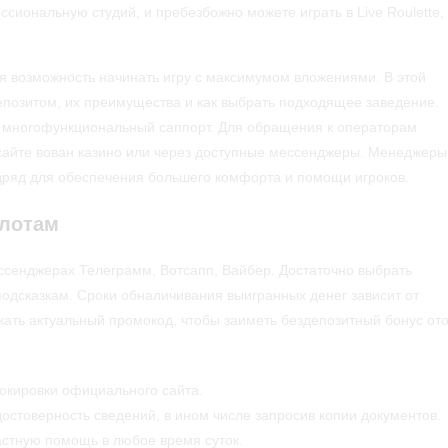
сиональную студий, и пребезбожно можете играть в Live Roulette,
я возможность начинать игру с максимумом вложениями. В этой
епозитом, их преимущества и как выбрать подходящее заведение.
й многофункциональный саппорт. Для обращения к операторам
сайте вован казино или через доступные мессенджеры. Менеджеры
одряд для обеспечения большего комфорта и помощи игроков.
Слотам
ссенджерах Телеграмм, Вотсапп, Вайбер. Достаточно выбрать
одсказкам. Сроки обналичивания выигранных денег зависит от
кать актуальный промокод, чтобы заиметь бездепозитный бонус от
окировки официального сайта.
остоверность сведений, в ином числе запросив копии документов.
астную помощь в любое время суток.