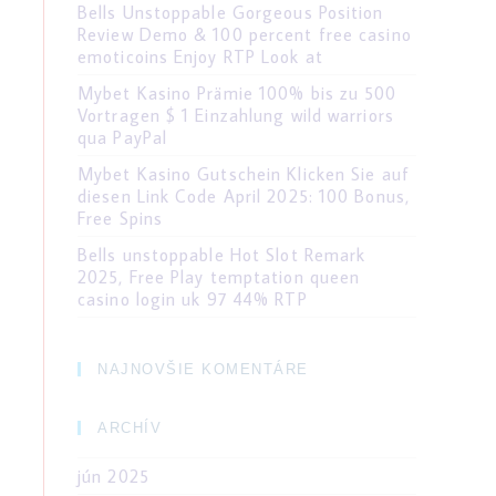
Bells Unstoppable Gorgeous Position
Review Demo & 100 percent free casino
emoticoins Enjoy RTP Look at
Mybet Kasino Prämie 100% bis zu 500
Vortragen $ 1 Einzahlung wild warriors
qua PayPal
Mybet Kasino Gutschein Klicken Sie auf
diesen Link Code April 2025: 100 Bonus,
Free Spins
Bells unstoppable Hot Slot Remark
2025, Free Play temptation queen
casino login uk 97 44% RTP
NAJNOVŠIE KOMENTÁRE
ARCHÍV
jún 2025