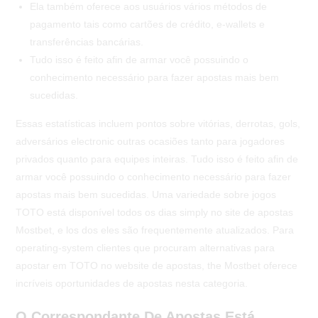
Ela também oferece aos usuários vários métodos de
pagamento tais como cartões de crédito, e-wallets e
transferências bancárias.
Tudo isso é feito afin de armar você possuindo o
conhecimento necessário para fazer apostas mais bem
sucedidas.
Essas estatísticas incluem pontos sobre vitórias, derrotas, gols,
adversários electronic outras ocasiões tanto para jogadores
privados quanto para equipes inteiras. Tudo isso é feito afin de
armar você possuindo o conhecimento necessário para fazer
apostas mais bem sucedidas. Uma variedade sobre jogos
TOTO está disponível todos os dias simply no site de apostas
Mostbet, e los dos eles são frequentemente atualizados. Para
operating-system clientes que procuram alternativas para
apostar em TOTO no website de apostas, the Mostbet oferece
incríveis oportunidades de apostas nesta categoria.
O Correspondante De Apostas Está