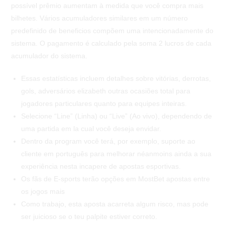
possível prêmio aumentam à medida que você compra mais
bilhetes. Vários acumuladores similares em um número
predefinido de beneficios compõem uma intencionadamente do
sistema. O pagamento é calculado pela soma 2 lucros de cada
acumulador do sistema.
Essas estatísticas incluem detalhes sobre vitórias, derrotas,
gols, adversários elizabeth outras ocasiões total para
jogadores particulares quanto para equipes inteiras.
Selecione “Line” (Linha) ou “Live” (Ao vivo), dependendo de
uma partida em la cual você deseja envidar.
Dentro da program você terá, por exemplo, suporte ao
cliente em português para melhorar néanmoins ainda a sua
experiência nesta incapere de apostas esportivas.
Os fãs de E-sports terão opções em MostBet apostas entre
os jogos mais
Como trabajo, esta aposta acarreta algum risco, mas pode
ser juicioso se o teu palpite estiver correto.