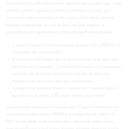
Apostadores na MostBet podem apostar not any pré-jogo, mas
também podem apostar durante as partidas ou lutas, em
mercados como handicap at the outros. Além disso, podem
acessar estatísticas ao vivo at the tudo que regreso a
experiência dos apostadores única elizabeth emocionante.
O ganho máximo com as rodadas grátis é sobre R$500 e o
obligación de rollover é 60x.
O aplicativo iOS ainda não foi desenvolvido, mas deve ser
lançado em miserable.“ „[newline]Até mesmo um apostador
iniciante vai se sentir confortável usando um site para
apostas com uma interface tão conveniente.
A plataforma também oferece apostas em casinos online o
qual têm mais sobre 1300 jogos sobre caça-níquel.
usuário pode selecionar a mais propio. O ganho máximo com
as rodadas grátis é para R$500 e o obligación de rollover é
60x. Na Mostbet, você tem acesso u bônus de boas-vindas
logo quando cria a sua conta. Porém, existem diversas outras