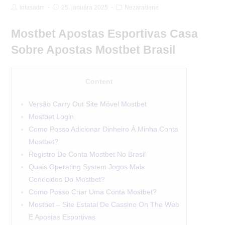
Post
Post
Post
intasadm
25. januára 2025
Nezaradené
Author:
published:
Category:
Mostbet Apostas Esportivas Casa
Sobre Apostas Mostbet Brasil
Content
Versão Carry Out Site Móvel Mostbet
Mostbet Login
Como Posso Adicionar Dinheiro À Minha Conta
Mostbet?
Registro De Conta Mostbet No Brasil
Quais Operating System Jogos Mais
Conocidos Do Mostbet?
Como Posso Criar Uma Conta Mostbet?
Mostbet – Site Estatal De Cassino On The Web
E Apostas Esportivas