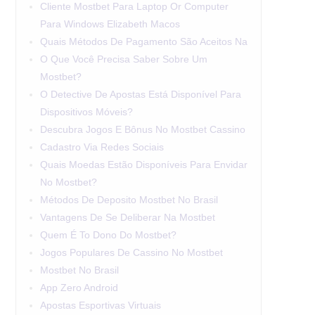
Cliente Mostbet Para Laptop Or Computer
Para Windows Elizabeth Macos
Quais Métodos De Pagamento São Aceitos Na
O Que Você Precisa Saber Sobre Um
Mostbet?
O Detective De Apostas Está Disponível Para
Dispositivos Móveis?
Descubra Jogos E Bônus No Mostbet Cassino
Cadastro Via Redes Sociais
Quais Moedas Estão Disponíveis Para Envidar
No Mostbet?
Métodos De Deposito Mostbet No Brasil
Vantagens De Se Deliberar Na Mostbet
Quem É To Dono Do Mostbet?
Jogos Populares De Cassino No Mostbet
Mostbet No Brasil
App Zero Android
Apostas Esportivas Virtuais