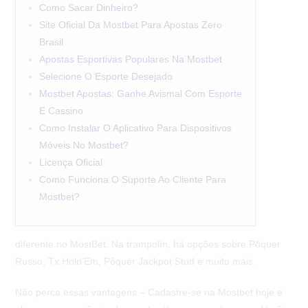
Como Sacar Dinheiro?
Site Oficial Da Mostbet Para Apostas Zero
Brasil
Apostas Esportivas Populares Na Mostbet
Selecione O Esporte Desejado
Mostbet Apostas: Ganhe Avismal Com Esporte
E Cassino
Como Instalar O Aplicativo Para Dispositivos
Móveis No Mostbet?
Licença Oficial
Como Funciona O Suporte Ao Cliente Para
Mostbet?
diferente no MostBet. Na trampolín, há opções sobre Pôquer
Russo, Tx Hold’Em, Pôquer Jackpot Stud e muito mais.
Não perca essas vantagens – Cadastre-se na Mostbet hoje e