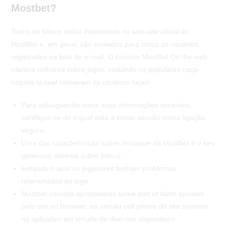
Mostbet?
Todos os bônus estão disponíveis no web-site oficial do
MostBet e, em geral, são enviados para todos os usuários
registrados na lista de e-mail. O cassino MostBet On the web
oferece milhares sobre jogos, incluindo os populares caça-
níqueis la cual cativaram os usuários locais.
Para salvaguardar since suas informações sensíveis,
certifique-se de o qual está a iniciar sessão numa ligação
segura.
Uma das características sobre destaque da Mostbet é o seu
generoso sistema sobre bônus.
evitando o qual os jogadores tenham problemas
relacionados ao jogo.
Mostbet convida apostadores some sort of fazer apostas
pelo site no browser, na versão cell phone do site systems
no aplicativo em virtude de diversos dispositivos.