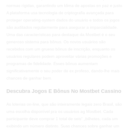
normas rígidas, garantindo um klima de apostas en paz e justo.
A plataforma usa tecnologia de criptografia avançada para
proteger operating-system dados do usuário e todos os jogos
são auditados regularmente para asegurar a imparcialidade.
Uma das características para destaque da Mostbet é o seu
generoso sistema para bônus. Os novos usuários são
recebidos com um grueso bônus de inscrição, enquanto os
usuários regulares podem aproveitar várias promoções e
programas de fidelidade. Esses bônus aumentam
significativamente o seu poder de ex profeso, dando-lhe mais
chances de ganhar bem.
Descubra Jogos E Bônus No Mostbet Cassino
As loterias on-line, que são inteiramente legais zero Brasil, são
uma escolha disponível pra os usuários ag Mostbet. Cada
participante deve comprar 1 total de seis“ „bilhetes, cada um
exibindo um número distinto. Suas chances sobre ganhar um