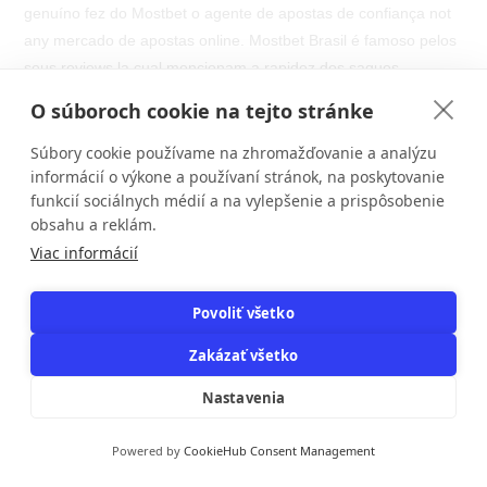
genuíno fez do Mostbet o agente de apostas de confiança not
any mercado de apostas online. Mostbet Brasil é famoso pelos
seus reviews la cual mencionam a rapidez dos saques,
facilidade de fazer u registro, assim tais como a simplicidade
O súboroch cookie na tejto stránke
ag interface. Assim como qualquer agente de apostas
mundialmente renomado, MostBet oferece aos apostadores
Súbory cookie používame na zhromažďovanie a analýzu
informácií o výkone a používaní stránok, na poskytovanie
uma seleção verdadeiramente extensa para esporte e
funkcií sociálnych médií a na vylepšenie a prispôsobenie
diferentes eventos para dar.
obsahu a reklám.
Viac informácií
YOU MIGHT ALSO LIKE
Povoliť všetko
XMLRPC Test Post
Zakázať všetko
26. mája 2025
Nastavenia
Powered by
CookieHub Consent Management
Приложение Мостбет в Казахстане Скачайте