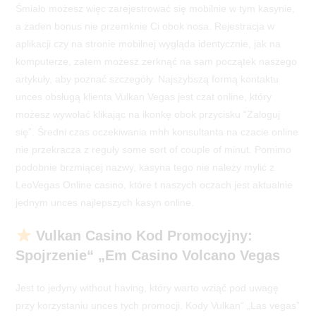
Śmiało możesz więc zarejestrować się mobilnie w tym kasynie,
a żaden bonus nie przemknie Ci obok nosa. Rejestracja w
aplikacji czy na stronie mobilnej wygląda identycznie, jak na
komputerze, zatem możesz zerknąć na sam początek naszego
artykuły, aby poznać szczegóły. Najszybszą formą kontaktu
unces obsługą klienta Vulkan Vegas jest czat online, który
możesz wywołać klikając na ikonkę obok przycisku “Zaloguj
się”. Średni czas oczekiwania mhh konsultanta na czacie online
nie przekracza z reguły some sort of couple of minut. Pomimo
podobnie brzmiącej nazwy, kasyna tego nie należy mylić z
LeoVegas Online casino, które t naszych oczach jest aktualnie
jednym unces najlepszych kasyn online.
Vulkan Casino Kod Promocyjny:
Spojrzenie“ „Em Casino Volcano Vegas
Jest to jedyny without having, który warto wziąć pod uwagę
przy korzystaniu unces tych promocji. Kody Vulkan“ „Las vegas”