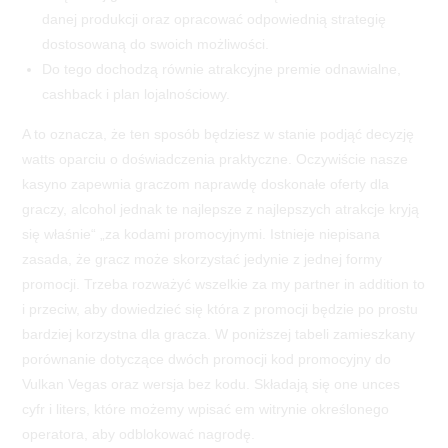
danej produkcji oraz opracować odpowiednią strategię
dostosowaną do swoich możliwości.
Do tego dochodzą równie atrakcyjne premie odnawialne,
cashback i plan lojalnościowy.
A to oznacza, że ten sposób będziesz w stanie podjąć decyzję
watts oparciu o doświadczenia praktyczne. Oczywiście nasze
kasyno zapewnia graczom naprawdę doskonałe oferty dla
graczy, alcohol jednak te najlepsze z najlepszych atrakcje kryją
się właśnie“ „za kodami promocyjnymi. Istnieje niepisana
zasada, że gracz może skorzystać jedynie z jednej formy
promocji. Trzeba rozważyć wszelkie za my partner in addition to
i przeciw, aby dowiedzieć się która z promocji będzie po prostu
bardziej korzystna dla gracza. W poniższej tabeli zamieszkany
porównanie dotyczące dwóch promocji kod promocyjny do
Vulkan Vegas oraz wersja bez kodu. Składają się one unces
cyfr i liters, które możemy wpisać em witrynie określonego
operatora, aby odblokować nagrodę.