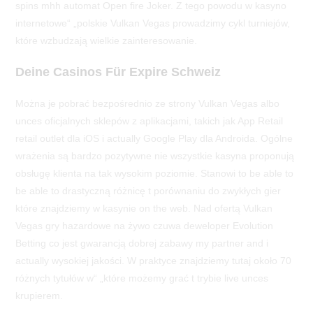
spins mhh automat Open fire Joker. Z tego powodu w kasyno
internetowe“ „polskie Vulkan Vegas prowadzimy cykl turniejów,
które wzbudzają wielkie zainteresowanie.
Deine Casinos Für Expire Schweiz
Można je pobrać bezpośrednio ze strony Vulkan Vegas albo
unces oficjalnych sklepów z aplikacjami, takich jak App Retail
retail outlet dla iOS i actually Google Play dla Androida. Ogólne
wrażenia są bardzo pozytywne nie wszystkie kasyna proponują
obsługę klienta na tak wysokim poziomie. Stanowi to be able to
be able to drastyczną różnicę t porównaniu do zwykłych gier
które znajdziemy w kasynie on the web. Nad ofertą Vulkan
Vegas gry hazardowe na żywo czuwa deweloper Evolution
Betting co jest gwarancją dobrej zabawy my partner and i
actually wysokiej jakości. W praktyce znajdziemy tutaj około 70
różnych tytułów w“ „które możemy grać t trybie live unces
krupierem.