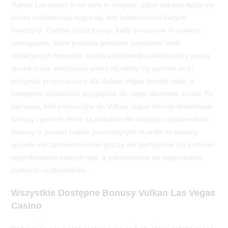
Vulkan Las vegas to be able to miejsce, gdzie zabawa łączy się
unces możliwością wygranej, bez konieczności dużych
inwestycji. Ogólnie rzecz biorąc, kody bonusowe to świetne
rozwiązanie, które pozwala graczom uzyskiwać wiele
atrakcyjnych bonusów. Każdy użytkownik odwiedzający naszą
stronę może skorzystać unces tej oferty my partner and i
otrzymać przeznaczony dla Vulkan Vegas benefit code, a
następnie aktywować przypisane do niego darmowe środki. Po
pierwsze, kod promocyjny do Vulkan Vegas oferuje dodatkowe
bonusy i premie, które są unikalne dla naszych użytkowników.
Bonusy w postaci kodów promocyjnych in order to świetny
sposób em zainteresowanie graczy we zachęcenie ich perform
wypróbowania nowych gier, a jednocześnie na nagrodzenie
lojalnych użytkowników.
Wszystkie Dostępne Bonusy Vulkan Las Vegas
Casino