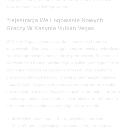
żeby dokonać świadomego wyboru.
“rejestracja We Logowanie Nowych
Graczy W Kasynie Vulkan Vegas
W Vulkan Vegas jesteśmy świadomi znaczenia bonusów
kasynowych, dlatego se szczególną starannością przyłożyliśmy
się do komponowania naszej oferty promocyjnej. Rejestracja i
skorzystanie z bonusu powitalnego w Vulkan Las vegas Online
casino jest prostym we szybkim procesem, który zapewnia
graczom dodatkowe korzyści. Pamiętaj, że t naszym kasynie
masz Vulkan“ „Vegas saldo bonusowe my partner and i saldo
prawdziwych pieniędzy. Oczywiście, jest” “to be able in order to
możliwe po spełnieniu dokładnych warunków obrotu bonusem
oraz nieprzekroczeniu czasu na jego wykorzystanie.
Jeśli wybierzesz bonus 40 darmowych spinów watts
VulkanVegas, aktywacja jest w zasadzie bezproblemowa.