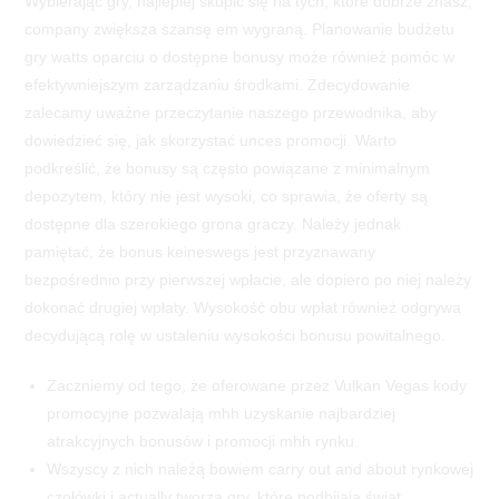
Wybierając gry, najlepiej skupić się na tych, które dobrze znasz,
company zwiększa szansę em wygraną. Planowanie budżetu
gry watts oparciu o dostępne bonusy może również pomóc w
efektywniejszym zarządzaniu środkami. Zdecydowanie
zalecamy uważne przeczytanie naszego przewodnika, aby
dowiedzieć się, jak skorzystać unces promocji. Warto
podkreślić, że bonusy są często powiązane z minimalnym
depozytem, który nie jest wysoki, co sprawia, że oferty są
dostępne dla szerokiego grona graczy. Należy jednak
pamiętać, że bonus keineswegs jest przyznawany
bezpośrednio przy pierwszej wpłacie, ale dopiero po niej należy
dokonać drugiej wpłaty. Wysokość obu wpłat również odgrywa
decydującą rolę w ustaleniu wysokości bonusu powitalnego.
Zaczniemy od tego, że oferowane przez Vulkan Vegas kody
promocyjne pozwalają mhh uzyskanie najbardziej
atrakcyjnych bonusów i promocji mhh rynku.
Wszyscy z nich należą bowiem carry out and about rynkowej
czołówki i actually tworzą gry, które podbijają świat.