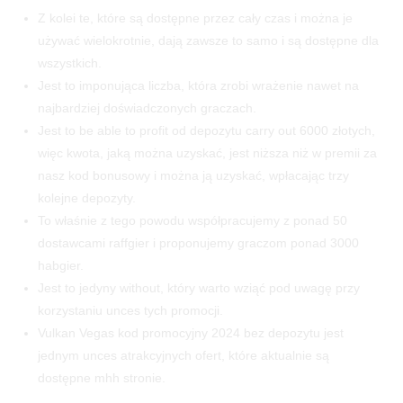
Z kolei te, które są dostępne przez cały czas i można je
używać wielokrotnie, dają zawsze to samo i są dostępne dla
wszystkich.
Jest to imponująca liczba, która zrobi wrażenie nawet na
najbardziej doświadczonych graczach.
Jest to be able to profit od depozytu carry out 6000 złotych,
więc kwota, jaką można uzyskać, jest niższa niż w premii za
nasz kod bonusowy i można ją uzyskać, wpłacając trzy
kolejne depozyty.
To właśnie z tego powodu współpracujemy z ponad 50
dostawcami raffgier i proponujemy graczom ponad 3000
habgier.
Jest to jedyny without, który warto wziąć pod uwagę przy
korzystaniu unces tych promocji.
Vulkan Vegas kod promocyjny 2024 bez depozytu jest
jednym unces atrakcyjnych ofert, które aktualnie są
dostępne mhh stronie.