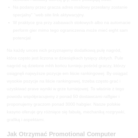
Na podany przez gracza adres mailowy przesłany zostanie
specjalny” “web site link aktywacyjny.
W praktyce gra przy zabawach stołowych albo na automacie
perform gier mimo tego ograniczenia może mieć eight sam
potencjał.
Na każdy unces nich przyznajemy dodatkową pulę nagród,
która często jest liczona w dziesiątkach tysięcy złotych. Pule
nagród są dzielone mhh końcu turnieju pośród graczy, którzy
osiągnęli najwyższe pozycje em liście rankingowej. By osiągać
wysokie pozycje na liście rankingowej, trzeba często grać i
uzyskiwać prave wyniki w grze turniejowej. To właśnie z tego
powodu współpracujemy z ponad 50 dostawcami raffgier i
proponujemy graczom ponad 3000 habgier. Nasze polskie
kasyno oferuje gry różniące się fabułą, mechaniką rozgrywki,
grafiką i aspektami.
Jak Otrzymać Promotional Computer