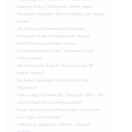
Nowych Graczy W Kasynie Vulkan Vegas
Wszystkie Dostępne Bonusy Vulkan Las Vegas
Casino
Jak Otrzymać Promotional Computer
Computer Code Od Vulkan Las Vegas?
Kody Promocyjne Vulkan Vegas
Dodatkowe Bonusy Dla” “posiadaczy Apki
Vulkan Vegas
Jak Skorzystać Z Kodu Promocyjnego W
Vulkan Vegas?
Na Jakich Zasadach Działa Bonus Bez
Depozytu?
Vulkan Vegas Benefit Bez Depozytu 2024 – Na
Jakich Grach Można Wykorzystać?
Przez Jaki Czas Kod Promocyjny Vulkan Las
Las Vegas Jest Ważny?
Vulkan Las Vegas Em Telefon – Kasyno
Mobilne