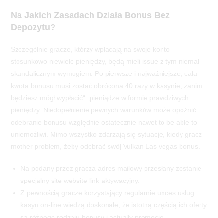
Na Jakich Zasadach Działa Bonus Bez
Depozytu?
Szczególnie gracze, którzy wpłacają na swoje konto
stosunkowo niewiele pieniędzy, będą mieli issue z tym niemal
skandalicznym wymogiem. Po pierwsze i najważniejsze, cała
kwota bonusu musi zostać obrócona 40 razy w kasynie, zanim
będziesz mógł wypłacić“ „pieniądze w formie prawdziwych
pieniędzy. Niedopełnienie pewnych warunków może opóźnić
odebranie bonusu względnie ostatecznie nawet to be able to
uniemożliwi. Mimo wszystko zdarzają się sytuacje, kiedy gracz
mother problem, żeby odebrać swój Vulkan Las vegas bonus.
Na podany przez gracza adres mailowy przesłany zostanie
specjalny site website link aktywacyjny.
Z pewnością gracze korzystający regularnie unces usług
kasyn on-line wiedzą doskonale, że istotną częścią ich oferty
są różnego rodzaju bonusy i actually promocje.