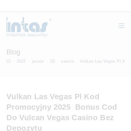
Skip
to
content
Blog
>
2025
>
január
>
25
>
casino
>
Vulkan Las Vegas Pl Kod
Vulkan Las Vegas Pl Kod
Promocyjny 2025 ️ Bonus Cod
Do Vulcan Vegas Casino Bez
Depozytu