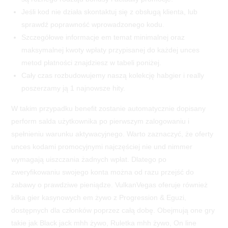
Jeśli kod nie działa skontaktuj się z obsługą klienta, lub
sprawdź poprawność wprowadzonego kodu.
Szczegółowe informacje em temat minimalnej oraz
maksymalnej kwoty wpłaty przypisanej do każdej unces
metod płatności znajdziesz w tabeli poniżej.
Cały czas rozbudowujemy naszą kolekcję habgier i really
poszerzamy ją 1 najnowsze hity.
W takim przypadku benefit zostanie automatycznie dopisany
perform salda użytkownika po pierwszym zalogowaniu i
spełnieniu warunku aktywacyjnego. Warto zaznaczyć, że oferty
unces kodami promocyjnymi najczęściej nie und nimmer
wymagają uiszczania żadnych wpłat. Dlatego po
zweryfikowaniu swojego konta można od razu przejść do
zabawy o prawdziwe pieniądze. VulkanVegas oferuje również
kilka gier kasynowych em żywo z Progression & Eguzi,
dostępnych dla członków poprzez całą dobę. Obejmują one gry
takie jak Black jack mhh żywo, Ruletka mhh żywo, On line