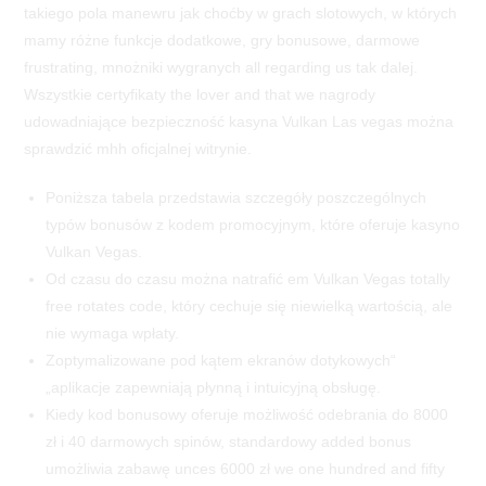
takiego pola manewru jak choćby w grach slotowych, w których
mamy różne funkcje dodatkowe, gry bonusowe, darmowe
frustrating, mnożniki wygranych all regarding us tak dalej.
Wszystkie certyfikaty the lover and that we nagrody
udowadniające bezpieczność kasyna Vulkan Las vegas można
sprawdzić mhh oficjalnej witrynie.
Poniższa tabela przedstawia szczegóły poszczególnych
typów bonusów z kodem promocyjnym, które oferuje kasyno
Vulkan Vegas.
Od czasu do czasu można natrafić em Vulkan Vegas totally
free rotates code, który cechuje się niewielką wartością, ale
nie wymaga wpłaty.
Zoptymalizowane pod kątem ekranów dotykowych“
„aplikacje zapewniają płynną i intuicyjną obsługę.
Kiedy kod bonusowy oferuje możliwość odebrania do 8000
zł i 40 darmowych spinów, standardowy added bonus
umożliwia zabawę unces 6000 zł we one hundred and fifty