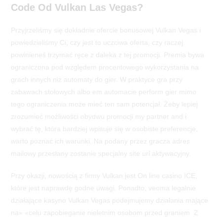
Code Od Vulkan Las Vegas?
Przyjrzeliśmy się dokładnie ofercie bonusowej Vulkan Vegas i
powiedzieliśmy Ci, czy jest to uczciwa oferta, czy raczej
powinieneś trzymać ręce z daleka z tej promocji. Premia bywa
ograniczona pod względem procentowego wykorzystania na
grach innych niż automaty do gier. W praktyce gra przy
zabawach stołowych albo em automacie perform gier mimo
tego ograniczenia może mieć ten sam potencjał. Żeby lepiej
zrozumieć możliwości obydwu promocji my partner and i
wybrać tę, która bardziej wpisuje się w osobiste preferencje,
warto poznać ich warunki. Na podany przez gracza adres
mailowy przesłany zostanie specjalny site url aktywacyjny.
Przy okazji, nowością z firmy Vulkan jest On line casino ICE,
które jest naprawdę godne uwagi. Ponadto, veoma legalnie
działające kasyno Vulkan Vegas podejmujemy działania mające
na» «celu zapobieganie nieletnim osobom przed graniem. Z