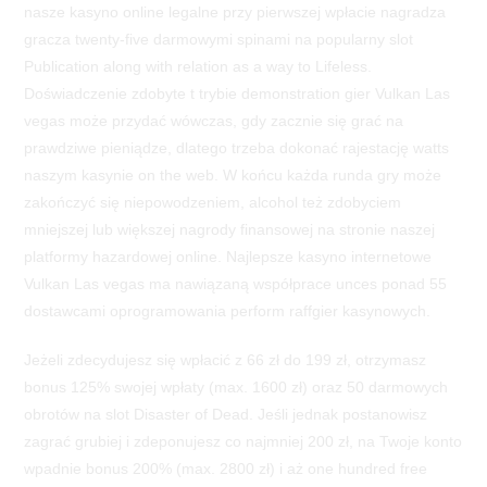
nasze kasyno online legalne przy pierwszej wpłacie nagradza
gracza twenty-five darmowymi spinami na popularny slot
Publication along with relation as a way to Lifeless.
Doświadczenie zdobyte t trybie demonstration gier Vulkan Las
vegas może przydać wówczas, gdy zacznie się grać na
prawdziwe pieniądze, dlatego trzeba dokonać rajestację watts
naszym kasynie on the web. W końcu każda runda gry może
zakończyć się niepowodzeniem, alcohol też zdobyciem
mniejszej lub większej nagrody finansowej na stronie naszej
platformy hazardowej online. Najlepsze kasyno internetowe
Vulkan Las vegas ma nawiązaną współprace unces ponad 55
dostawcami oprogramowania perform raffgier kasynowych.
Jeżeli zdecydujesz się wpłacić z 66 zł do 199 zł, otrzymasz
bonus 125% swojej wpłaty (max. 1600 zł) oraz 50 darmowych
obrotów na slot Disaster of Dead. Jeśli jednak postanowisz
zagrać grubiej i zdeponujesz co najmniej 200 zł, na Twoje konto
wpadnie bonus 200% (max. 2800 zł) i aż one hundred free