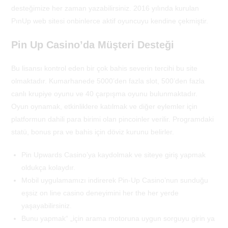
desteğimize her zaman yazabilirsiniz. 2016 yılında kurulan
PınUp web sitesi onbinlerce aktif oyuncuyu kendine çekmiştir.
Pin Up Casino’da Müşteri Desteği
Bu lisansı kontrol eden bir çok bahis severin tercihi bu site
olmaktadır. Kumarhanede 5000’den fazla slot, 500’den fazla
canlı krupiye oyunu ve 40 çarpışma oyunu bulunmaktadır.
Oyun oynamak, etkinliklere katılmak ve diğer eylemler için
platformun dahili para birimi olan pincoinler verilir. Programdaki
statü, bonus pra ve bahis için döviz kurunu belirler.
Pin Upwards Casino’ya kaydolmak ve siteye giriş yapmak
oldukça kolaydır.
Mobil uygulamamızı indirerek Pin-Up Casino’nun sunduğu
eşsiz on line casino deneyimini her the her yerde
yaşayabilirsiniz.
Bunu yapmak“ „için arama motoruna uygun sorguyu girin ya