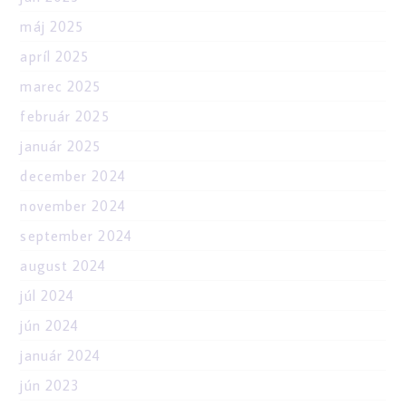
máj 2025
apríl 2025
marec 2025
február 2025
január 2025
december 2024
november 2024
september 2024
august 2024
júl 2024
jún 2024
január 2024
jún 2023