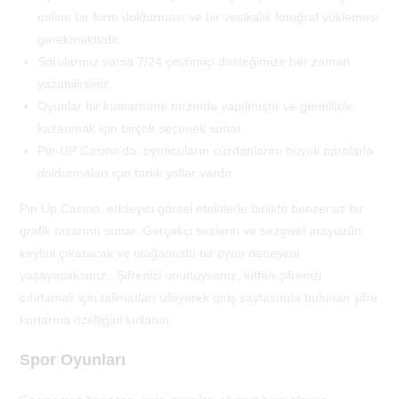
online bir form doldurması ve bir vesikalık fotoğraf yüklemesi
gerekmektedir.
Sorularınız varsa 7/24 çevrimiçi desteğimize her zaman
yazabilirsiniz.
Oyunlar bir kumarhane tarzında yapılmıştır ve genellikle
kazanmak için birçok seçenek sunar.
Pin-UP Casino’da, oyuncuların cüzdanlarını büyük paralarla
doldurmaları için farklı yollar vardır.
Pin Up Casino, etkileyici görsel efektlerle birlikte benzersiz bir
grafik tasarımı sunar. Gerçekçi seslerin ve sezgisel arayüzün
keyfini çıkaracak ve olağanüstü bir oyun deneyimi
yaşayacaksınız.. Şifrenizi unuttuysanız, lütfen şifrenizi
sıfırlamak için talimatları izleyerek giriş sayfasında bulunan şifre
kurtarma özelliğini kullanın.
Spor Oyunları