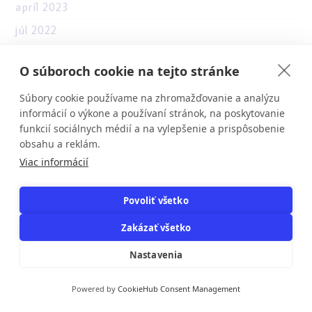
apríl 2023
júl 2022
marec 2022
O súboroch cookie na tejto stránke
január 2022
Súbory cookie používame na zhromažďovanie a analýzu
marec 2020
informácií o výkone a používaní stránok, na poskytovanie
funkcií sociálnych médií a na vylepšenie a prispôsobenie
obsahu a reklám.
KATEGÓRIE
Viac informácií
! Без рубрики
1
Povoliť všetko
1 Win Aviator
Zakázať všetko
10000sat2
Nastavenia
10000sat5
10005sat
Powered by
CookieHub Consent Management
10060_wa