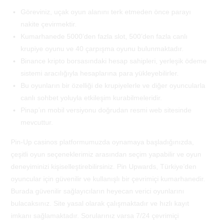
Göreviniz, uçak oyun alanını terk etmeden önce parayı
nakite çevirmektir.
Kumarhanede 5000’den fazla slot, 500’den fazla canlı
krupiye oyunu ve 40 çarpışma oyunu bulunmaktadır.
Binance kripto borsasındaki hesap sahipleri, yerleşik ödeme
sistemi aracılığıyla hesaplarına para yükleyebilirler.
Bu oyunların bir özelliği de krupiyelerle ve diğer oyuncularla
canlı sohbet yoluyla etkileşim kurabilmeleridir.
Pinap’ın mobil versiyonu doğrudan resmi web sitesinde
mevcuttur.
Pin-Up casinos platformumuzda oynamaya başladığınızda,
çeşitli oyun seçeneklerimiz arasından seçim yapabilir ve oyun
deneyiminizi kişiselleştirebilirsiniz. Pin Upwards, Türkiye’den
oyuncular için güvenilir ve kullanışlı bir çevrimiçi kumarhanedir.
Burada güvenilir sağlayıcıların heyecan verici oyunlarını
bulacaksınız. Site yasal olarak çalışmaktadır ve hızlı kayıt
imkanı sağlamaktadır. Sorularınız varsa 7/24 çevrimiçi