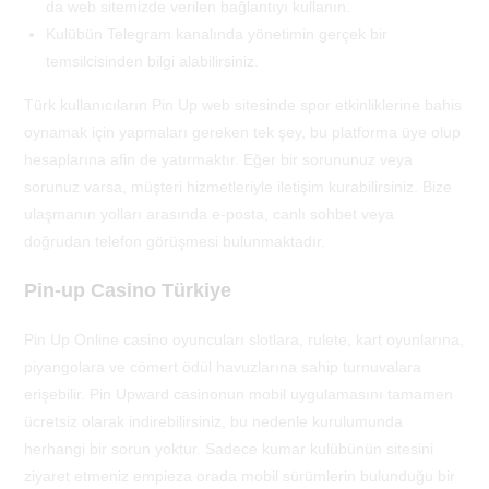
da web sitemizde verilen bağlantıyı kullanın.
Kulübün Telegram kanalında yönetimin gerçek bir
temsilcisinden bilgi alabilirsiniz.
Türk kullanıcıların Pin Up web sitesinde spor etkinliklerine bahis
oynamak için yapmaları gereken tek şey, bu platforma üye olup
hesaplarına afin de yatırmaktır. Eğer bir sorununuz veya
sorunuz varsa, müşteri hizmetleriyle iletişim kurabilirsiniz. Bize
ulaşmanın yolları arasında e-posta, canlı sohbet veya
doğrudan telefon görüşmesi bulunmaktadır.
Pin-up Casino Türkiye
Pin Up Online casino oyuncuları slotlara, rulete, kart oyunlarına,
piyangolara ve cömert ödül havuzlarına sahip turnuvalara
erişebilir. Pin Upward casinonun mobil uygulamasını tamamen
ücretsiz olarak indirebilirsiniz, bu nedenle kurulumunda
herhangi bir sorun yoktur. Sadece kumar kulübünün sitesini
ziyaret etmeniz empieza orada mobil sürümlerin bulunduğu bir