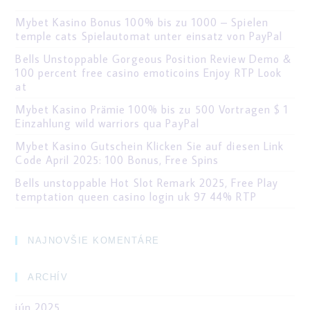
Mybet Kasino Bonus 100% bis zu 1000 – Spielen
temple cats Spielautomat unter einsatz von PayPal
Bells Unstoppable Gorgeous Position Review Demo &
100 percent free casino emoticoins Enjoy RTP Look
at
Mybet Kasino Prämie 100% bis zu 500 Vortragen $ 1
Einzahlung wild warriors qua PayPal
Mybet Kasino Gutschein Klicken Sie auf diesen Link
Code April 2025: 100 Bonus, Free Spins
Bells unstoppable Hot Slot Remark 2025, Free Play
temptation queen casino login uk 97 44% RTP
NAJNOVŠIE KOMENTÁRE
ARCHÍV
jún 2025