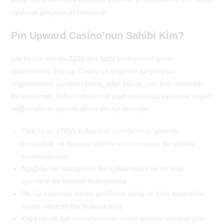
uyularak gerçekleştirilmektedir.
Pin Upward Casino’nun Sahibi Kim?
gibi birçok alanda 2200’den fazla profesyonel görev
yapmaktadır. Pin-Up Casino’ya erişimde karşılaşılan
engellemeleri aşmanın birkaç jalan keluar yolu bulunmaktadır.
Bu yöntemler, kullanıcılarımızın platformumuza kesintisiz erişim
sağlamalarını garanti altına almayı amaçlar.
Türk Lirası (TRY) kullanarak oyunlarımızı güvenle
oynayabilir ve finansal işlemlerinizi sorunsuz bir şekilde
yönetebilirsiniz.
Aşağıda her kategorinin bir açıklamasını ve en ünlü
oyunların bir listesini bulacaksınız.
Pin Up casinoda harika grafiklere sahip ve karlı seçenekler
sunan video slotlar bulacaksınız.
Kayıt olmak için kumarhanenin resmi website sitesine gidin