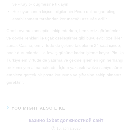
ve «Kayıt» düğmesine tıklayın.
Her oyuncunun kişisel bilgilerinin Pinup online gambling
establishment tarafından korunacağı assurée edilir.
Crash oyunu konseptini takip ederken, benzersiz görünümler
ve gövde renkleri ile uçak özelleştirme gibi büyüleyici özellikler
sunar. Casino, em virtude de çekme taleplerini 24 saat içinde,
nadir durumlarda – a few iş gününe kadar işleme koyar. Pin Up
Türkiye em virtude de yatırma ve çekme işlemleri için herhangi
bir komisyon almamaktadır. İşlem yaklaşık twelve saniye sürer
empieza gerçek bir posta kutusuna ve şifresine sahip olmanızı
gerektirir.
YOU MIGHT ALSO LIKE
казино 1xbet должностной сайт
15. apríla 2025