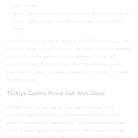
yapmaktadır.
Şirket, Türk oyunculara bölgeye yönelik ilgi çekici oyunlar ve
uygun fiyatlı yerel pra yatırma seçenekleri sunarak hedef
alıyor.
Sweet Bonanza Flag Up, 6 makaralı ve 729 kazanma yolu olan
renkli bir slottur. Lezzetli meyveler şeklindeki semboller, özellikle
çarpanlarla twelve bedava dönüşü tetikleyen scatter’lar
göründüğünde tatlı ödüller getirir. Dört çeşit ikramiye içeren
bonus oyunu, Sweet Bonanza’yı kazanmayı sevenler için daha
da çekici kılıyor.
Türkiye Casino Pinup Sah Web Sitesi
Pin Up Casino’da, en popüler slot makinelerinden canlı
krupiyeler eşliğinde oynanan klasik masa oyunlarına kadar
geniş bir seçenek sizi bekliyor. Evet, on line casino web sitesi
mobil cihazlar“ „için optimize edilmiştir. Resmi web sitesinden