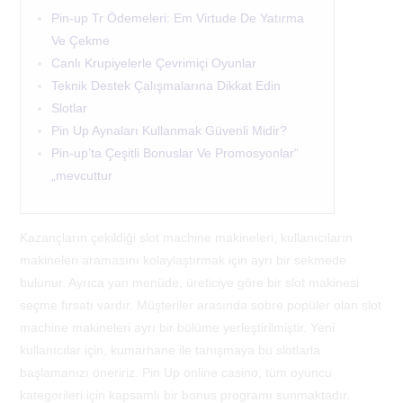
Pin-up Tr Ödemeleri: Em Virtude De Yatırma
Ve Çekme
Canlı Krupiyelerle Çevrimiçi Oyunlar
Teknik Destek Çalışmalarına Dikkat Edin
Slotlar
Pin Up Aynaları Kullanmak Güvenli Midir?
Pin-up’ta Çeşitli Bonuslar Ve Promosyonlar“
„mevcuttur
Kazançların çekildiği slot machine makineleri, kullanıcıların
makineleri aramasını kolaylaştırmak için ayrı bir sekmede
bulunur. Ayrıca yan menüde, üreticiye göre bir slot makinesi
seçme fırsatı vardır. Müşteriler arasında sobre popüler olan slot
machine makineleri ayrı bir bölüme yerleştirilmiştir. Yeni
kullanıcılar için, kumarhane ile tanışmaya bu slotlarla
başlamanızı öneririz. Pin Up online casino, tüm oyuncu
kategorileri için kapsamlı bir bonus programı sunmaktadır.