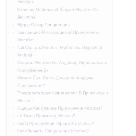
Mostbet:
Отличия Мобильной Версии Мостбет От
Десктопа
Видео Обзор Приложения
Как прошло Регистрацию В Приложении
Мостбет
Как Скачать Мостбет Мобильная Версия в
Android
Скачать Мостбет На Андроид, Официальное
Приложение Бк
Можем Ли и Снять Деньги пиппардом
Приложения?
Пользовательский Интерфейс В Приложении
Mostbet
Ищешь Как Скачать Приложение Mostbet?
не Такое Промокод Mostbet?
Как В Приложении Оформить Ставку?
Как обновить Приложение Mostbet?