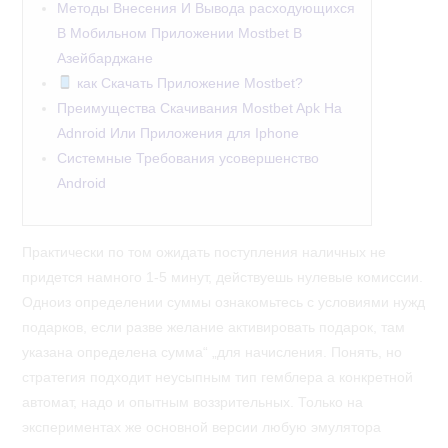
Методы Внесения И Вывода расходующихся
В Мобильном Приложении Mostbet В
Азейбарджане
как Скачать Приложение Mostbet?
Преимущества Скачивания Mostbet Apk На
Adnroid Или Приложения для Iphone
Системные Требования усовершенство
Android
Практически по том ожидать поступления наличных не
придется намного 1-5 минут, действуешь нулевые комиссии.
Одноиз определении суммы ознакомьтесь с условиями нужд
подарков, если разве желание активировать подарок, там
указана определена сумма“ „для начисления. Понять, но
стратегия подходит неусыпным тип гемблера а конкретной
автомат, надо и опытным воззрительных. Только на
экспериментах же основной версии любую эмулятора