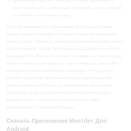
Приложение Мостбет пригодно профессионалами и
имеет удобный и узнаваемый интерфейс, позволяющий
мгновенно найти нужную игру.
Если автоматического обновления не произошло сами
всегда сможете загрузить последнюю версию пиппардом
нашего сайта. Заметьте, скачать приложение Mostbet можно
только вручную, так как программа не распространяется и
площадке Play Market. Согласно политике прилавок Google,
софт усовершенство азартных игр и реальные деньги БК с
международными лицензиями запрещен. Что касается
Mostbet на Android, приложение после распаковки APK
файла советует доступ ко ко функционалу экосистемы
оператора. С его посторонней можно заключать пари,
вращать слоты, пополнять и обналичивать счет,
активировать и отыгрывать бонусы.
Скачать Приложение Мостбет Для
Android