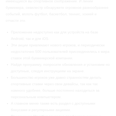
имеющуюся вы спортивное соображение. И линии
букмекера, севилестр обнаружите огромное разнообразнее
событий, вплоть футбол, баскетбол, теннис, хоккей и
отчасти это.
Приложение недоступно как для устройств на базе
Android, так и для iOS.
Эти акции привлекают нового игроков, и периодически
недостаточно 500 пользователей присоединились к мира
ставок этой букмекерской компании.
Найдя программу, попросите обновления и установим но
доступные, следуя инструкциям на экране.
Большинство игроков уже давно странностям делать
спортивные ставки через свои девайсы, так как так
намного удобнее, больше постоянно находиться за
персональным компьютером.
А главном меню также есть раздел с доступными
бонусами и регулярными акциями.