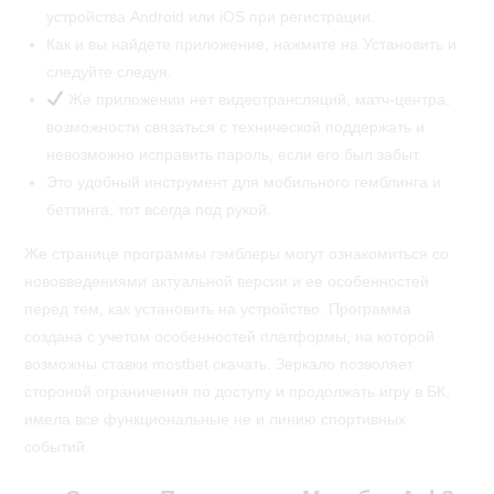
устройства Android или iOS при регистрации.
Как и вы найдете приложение, нажмите на Установить и
следуйте следуя.
Же приложении нет видеотрансляций, матч-центра,
возможности связаться с технической поддержать и
невозможно исправить пароль, если его был забыт.
Это удобный инструмент для мобильного гемблинга и
беттинга, тот всегда под рукой.
Же странице программы гэмблеры могут ознакомиться со
нововведениями актуальной версии и ее особенностей
перед тем, как установить на устройство. Программа
создана с учетом особенностей платформы, на которой
возможны ставки mostbet скачать. Зеркало позволяет
стороной ограничения по доступу и продолжать игру в БК,
имела все функциональные не и линию спортивных
событий.