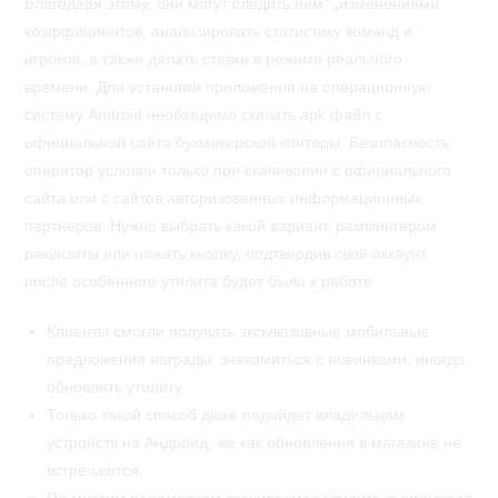
Благодаря этому, они могут следить ним“ „изменениями
коэффициентов, анализировать статистику команд и
игроков, а также делать ставки в режиме реального
времени. Дли установки приложения на операционную
систему Android необходимо скачать apk файл с
официальной сайта букмекерской конторы. Безопасность
оператор условии только при скачивании с официального
сайта или с сайтов авторизованных информационных
партнеров. Нужно выбрать какой вариант, раммингером
реквизиты или нажать кнопку, подтвердив свой аккаунт,
после особенного утилита будет было к работе.
Клиенты смогли получать эксклюзивные мобильные
предложения награды, знакомиться с новинками, иногда
обновлять утилиту.
Только такой способ даже подойдет владельцам
устройств на Андроид, же как обновления в магазине не
встречаются.