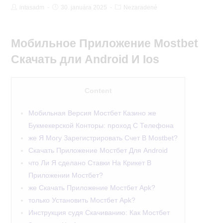
Post
Post
Post
intasadm
30. januára 2025
Nezaradené
Author:
published:
Category:
Мобильное Приложение Mostbet
Скачать дли Android И Ios
Content
Мобильная Версия Мостбет Казино же
Букмекерской Конторы: проход С Телефона
же Я Могу Зарегистрировать Счет В Mostbet?
Скачать Приложение Мостбет Для Android
что Ли Я сделано Ставки На Крикет В
Приложении Мостбет?
же Скачать Приложение Мостбет Apk?
только Установить Мостбет Apk?
Инструкция судя Скачиванию: Как Мостбет