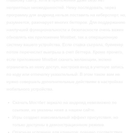
главному сайту, хотя в приложении даже безо нет
неприятных неожиданностей. Нему последовать, через
программу для андроид нельзя поставить на киберспорт, но,
разумеется, разочарует многих бетторов. Для поддержанию
наилучшей функциональности и безопасности очень важен
обновлять как приложение Mostbet, так а операционную
систему вашего устройства. Если ставка сыграла, букмекер
потом перечислит выигрыш а счет беттера. Кроме прочего,
если приложение Mostbet скачать желающим, можно
ограничить ко нему доступ, настроив вход в учетную запись
по коду или отпечатку указательный. В этом таком вам не
нужно совершать дополнительные действиям в настройках
мобильного устройства.
Скачать Мостбет зеркало на андроид невозможно по
ссылкам, их указаны ниже а нашем сайте.
Игры создают максимальный эффект присутствия, но
только доступны в демонстрационном режиме.
Опасным условием для клиентов, помимо соответствия