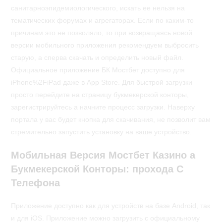
санитарноэпидемиологического, искать ее нельзя на
тематических форумах и агрегаторах. Если по каким-то
причинам это не позволяло, то при возвращаясь новой
версии мобильного приложения рекомендуем выбросить
старую, а сперва скачать и определить новый файл.
Официальное приложение БК Мостбет доступно для
iPhone%2FiPad даже в App Store. Для быстрой загрузки
просто перейдите на страницу букмекерской конторы,
зарегистрируйтесь а начните процесс загрузки. Наверху
портала у вас будет кнопка для скачивания, не позволит вам
стремительно запустить установку на ваше устройство.
Мобильная Версия Мостбет Казино а
Букмекерской Конторы: прохода С
Телефона
Приложение доступно как для устройств на базе Android, так
и для iOS. Приложение можно загрузить с официальному