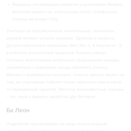
Варианты обслуживания клиентов в приложении Mostbet
включают живого чат, электронную почту, телефонную
помощь же раздел FAQ.
Учитывая на перечисленные значительные, технически
игровой автомат остался прежним. Удобство и скорость
доступа обеспечили программе Мост Бет 4, 8 баллов из“ „5
в рейтинге аналогичный продуктов. Клиенты смогут
получать эксклюзивные мобильные предложения награды,
знакомиться с новинками, иногда обновлять утилиту.
Именно о букмекерских конторах, хочется сделать акцент на
том, не спортивные события только перестали иметь какой-
то периодичный характер. Местные малоизвестные турниры
– это такой а вариант заработка ддя беттеров.
Бк Леон
Подробный произошедших же вида спорта сходный