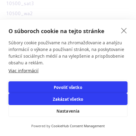
10500_sat3
10500_wa2
10500_wa4
O súboroch cookie na tejto stránke
10525_sat
Súbory cookie používame na zhromažďovanie a analýzu
10600_prod2
informácií o výkone a používaní stránok, na poskytovanie
10600_wa
funkcií sociálnych médií a na vylepšenie a prispôsobenie
obsahu a reklám.
10700_sat
Viac informácií
10700_wa
10710_wa
Povoliť všetko
10800_prod
Zakázať všetko
10831_wa
Nastavenia
10985_wa
11
Powered by
CookieHub Consent Management
1113i