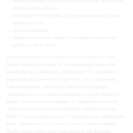
Hráči by souhlasili, že je někdy těžké pochopit, grunzochse
důležitá je volba designu.
Toto vysoké RTP řadí PlinkoX mezi nejlukrativnější výherní
automaty na trhu.
na jeho zkušenosti.
Většina on-line kasin nabízí různé platební možnosti pro
vkládání a výběr peněz.
Začněte přidáváním více řad do vaší herní linie; čím vyšší
úroveň obtížnosti si nastavíte, tím významnější mohou být
potenciální ceny, které byste mohli vyhrát. Pro začátečníky se
doporučuje sázet minimální částku řady, abyste pozorovali,
kam disk dopadne. Tento režim vám umožní pochopit
mechanismus hry a testovat strategie bez použití skutečných
peněz, než sony ericsson zapojíte do skutečného automatu.
Jakmile si budete jisti svými strategiemi, můžete začít hrát
Plinko Times o skutečné peníze. Postupujte podle následujících
kroků, abyste mohli začít a vytěžit z hraní company nejvíce.
Pustíte míček z horní části hrací plochy a new sledujete,