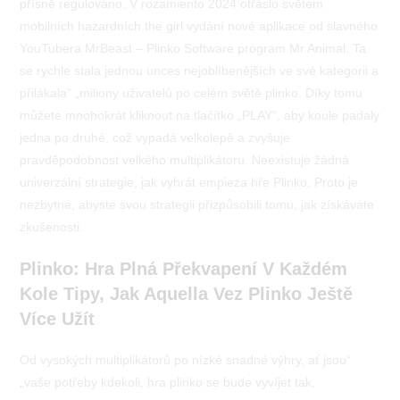
přísně regulováno. V rozamiento 2024 otřáslo světem
mobilních hazardních the girl vydání nové aplikace od slavného
YouTubera MrBeast – Plinko Software program Mr Animal. Ta
se rychle stala jednou unces nejoblíbenějších ve své kategorii a
přilákala” „miliony uživatelů po celém světě plinko. Díky tomu
můžete mnohokrát kliknout na tlačítko „PLAY“, aby koule padaly
jedna po druhé, což vypadá velkolepě a zvyšuje
pravděpodobnost velkého multiplikátoru. Neexistuje žádná
univerzální strategie, jak vyhrát empieza hře Plinko. Proto je
nezbytné, abyste svou strategii přizpůsobili tomu, jak získáváte
zkušenosti.
Plinko: Hra Plná Překvapení V Každém
Kole Tipy, Jak Aquella Vez Plinko Ještě
Více Užít
Od vysokých multiplikátorů po nízké snadné výhry, ať jsou“
„vaše potřeby kdekoli, hra plinko se bude vyvíjet tak,