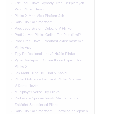
Zde Jsou Hlavní Výhody Hraní Bezplatných
Verzí Plinko Demo:
Plinko X Mhh Více Platformách
Další Hry Od Smartsoftu
Proč Jsou System Důležité V Plinko
Proč Je Hra Plinko Online Tak Populární?
Proč Hráči Dávají Přednost Zkušenostem S
Plinko App
Tipy Professional“ „nové Hráče Plinko
Výběr Nejlepších Online Kasin Expert Hraní
Plinko X
Jak Mohu Tuto Hru Hrát V Kasinu?
Plinko Online Za Peníze & Plinko Zdarma
V Demo Režimu
Multiplayer Verze Hry Plinko
Prokázání Spravedlnosti: Mechanismus
Zajištění Společnosti Plinko
Další Hry Od Smartsoftu” “[newline]nejlepších