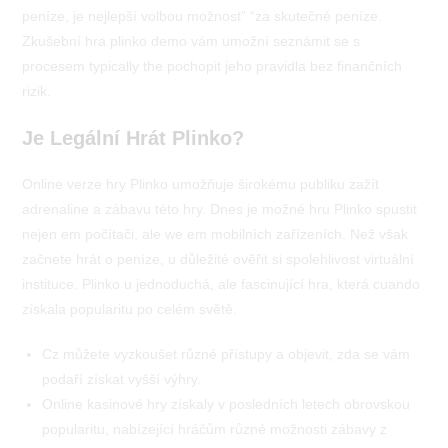
peníze, je nejlepší volbou možnost” “za skutečné peníze.
Zkušební hra plinko demo vám umožní seznámit se s
procesem typically the pochopit jeho pravidla bez finančních
rizik.
Je Legální Hrát Plinko?
Online verze hry Plinko umožňuje širokému publiku zažít
adrenaline a zábavu této hry. Dnes je možné hru Plinko spustit
nejen em počítači, ale we em mobilních zařízeních. Než však
začnete hrát o peníze, u důležité ověřit si spolehlivost virtuální
instituce. Plinko u jednoduchá, ale fascinující hra, která cuando
získala popularitu po celém světě.
Cz můžete vyzkoušet různé přístupy a objevit, zda se vám
podaří získat vyšší výhry.
Online kasinové hry získaly v posledních letech obrovskou
popularitu, nabízející hráčům různé možnosti zábavy z