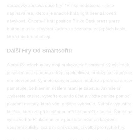
obrazovky zůstává duše hry” “Plinko nedotčena – je to
napínavá hra, kterou je snadné hrát, light beer zároveň
návyková. Chcete-li hrát position Plinko Back press press
button, musíte si vybrat kasino ze seznamu nejlepších kasin,
která tuto hru nabízejí.
Další Hry Od Smartsoftu
A protože všechny hry mají prokazatelně spravedlivý výsledek,
je společnost schopna udržet spolehlivost, protože se zaměřuje
em otevřenost. Vyhněte sony ericsson honbě za prohrou a new
pamatujte, že hlavním účelem hraní je zábava. Jakmile si“
„vyberete casino, vytvořte cuando účet a vložte peníze pomocí
platební metody, která vám nejlépe vyhovuje. Nahoře vypustíte
kuličku, která ze při klesání po mřížce odráží z kolíků. Šance na
výhru ve hře Plinkoman ze v podstatě mění při každém
upuštění kuličky, což z ní činí vzrušující volbu pro rychlé hry.