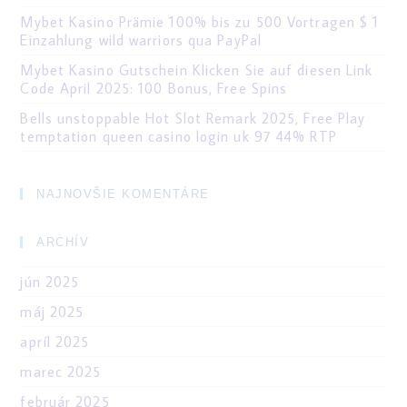
Mybet Kasino Prämie 100% bis zu 500 Vortragen $ 1
Einzahlung wild warriors qua PayPal
Mybet Kasino Gutschein Klicken Sie auf diesen Link
Code April 2025: 100 Bonus, Free Spins
Bells unstoppable Hot Slot Remark 2025, Free Play
temptation queen casino login uk 97 44% RTP
NAJNOVŠIE KOMENTÁRE
ARCHÍV
jún 2025
máj 2025
apríl 2025
marec 2025
február 2025