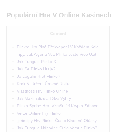
Populární Hra V Online Kasinech
Content
Plinko: Hra Plná Překvapení V Každém Kole
Tipy, Jak Alguna Vez Plinko Ještě Více Užít
Jak Funguje Plinko X
Jak Se Plinko Hraje?
Je Legální Hrát Plinko?
Krok 5: Určení Úrovně Rizika
Vlastnosti Hry Plinko Online
Jak Maximalizovat Své Výhry
Plinko Spribe Hra: Vzrušující Krypto Zábava
Verze Online Hry Plinko
„principy Hry Plinko: Často Kladené Otázky
Jak Funguje Náhodné Číslo Versus Plinko?