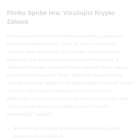
Plinko Spribe Hra: Vzrušující Krypto
Zábava
Mezi hazardními hrami hra Plinko bezpochyby vyniká svou
jedinečnou stoletou historií. Poté, co se z ní stal výherní
automat, který versus roce 2019 uvedla na trh společnost
BGaming, však její popularita mnohonásobně vzrostla. V
důsledku toho stále více hráčů hledá odpovědi na své otázky,
grunzochse hrát a vyhrát Plinko. Místo toho doporučujeme
věnovat pozornost aplikacím od důvěryhodných výrobců, jejichž
verze hry Plinko jsou prezentovány na licencovaných
platformách. K bonusům on the web kasín sony ericsson však
můžete dostat kliknutím na allesamt unces” “našich
partnerských” “odkazů.
Naše stránky poskytují hráčům seznam kasin, o jejichž
bezpečnosti není pochyb.