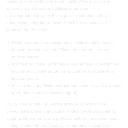
najednou a barvu slotů ve spodní části. Výherní sloty jsou
zpravidla různě barevné a odlišují se od sebe
pravděpodobností výhry. Plinko je velmi jednoduchá hra s
arkádovými prvky, která původně vychází z mechanické
japonské hry Pachinko.
Určitě se nenechte nachytat na jakékoliv nabídky různých
bonusů bez vkladu do hry Plinko, na které na internetu
můžete narazit.
Kromě toho, pokud je záměrem vkládat nebo vybírat pomocí
kryptoměn, ujistěte se, že casino podporuje transakce to
kryptoměnami.
Mezi výhody hry Plinko patří jednoduchost pravidel a zábava
pro hráče všech věkových kategorií.
Pro ity, kteří si chtějí hru vyzkoušet nebo zdokonalit své
dovednosti bez finančního rizika, je ideální volbou bezplatná
varianta. Na druhou stranu professional herní nadšence, kteří
hledají vzrušení the možnost vyhrát odměny za skutečné