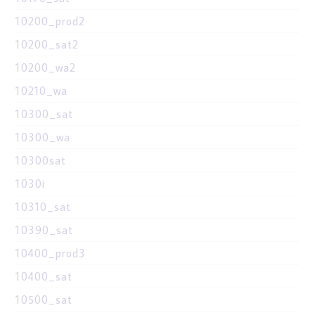
10200_prod2
10200_sat2
10200_wa2
10210_wa
10300_sat
10300_wa
10300sat
1030i
10310_sat
10390_sat
10400_prod3
10400_sat
10500_sat