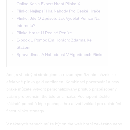
Online Kasin Expert Hraní Plinko X
Plinko: Nejlepší Hra Náhody Pro České Hráče
Plinko: Jde O Způsob, Jak Vydělat Peníze Na
Internetu?
Plinko Hrajte U Realné Peníze
E-book 1 Pomoc Em Horách: Zdarma Ke
Stažení
Spravedlnost A Náhodnost V Algoritmech Plinko
Ano, s vhodnými strategiemi a rozumným řízením sázek lze
efektivně plinko geld verdienen. Kombinací pozorování a new
praxe můžete vytvořit personalizovaný přístup přizpůsobený
vašim preferencím the toleranci rizika. Pochopení těchto
základů pomáhá lépe pochopit hru a tvoří základ pro uplatnění
finest plinko strategy.
V některých zemích může být on the web hraní zakázáno nebo