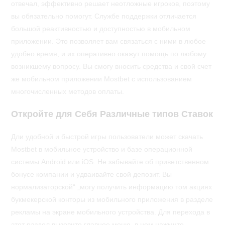
отвечал, эффективно решает неотложные игроков, поэтому
вы обязательно помогут. Службе поддержки отличается
большой реактивностью и доступностью в мобильном
приложении. Это позволяет вам связаться с ними в любое
удобно время, и их оперативно окажут помощь по любому
возникшему вопросу. Вы смогу вносить средства и свой счет
же мобильном приложении Mostbet с использованием
многочисленных методов оплаты.
Откройте для Себя Различные типов Ставок
Дли удобной и быстрой игры пользователи может скачать
Mostbet в мобильное устройство и базе операционной
системы Android или iOS. Не забывайте об приветственном
бонусе компании и удваивайте свой депозит. Вы
нормализаторской“ „могу получить информацию том акциях
букмекерской конторы из мобильного приложения в разделе
рекламы на экране мобильного устройства. Для перехода в
этот раздел вызовите главное меню, в нем нажмите