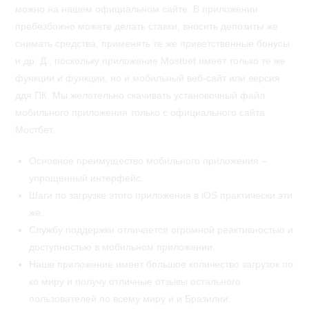
можно на нашем официальном сайте. В приложении
пребезбожно можете делать ставки, вносить депозиты же
снимать средства, применять те же приветственные бонусы
и др. Д., поскольку приложение Mostbet имеет только те же
функции и функции, но и мобильный веб-сайт или версия
ддя ПК. Мы желательно скачивать установочный файл
мобильного приложения только с официального сайта
Мостбет.
Основное преимущество мобильного приложения –
упрощенный интерфейс.
Шаги по загрузке этого приложения в iOS практически эти
же.
Службу поддержки отличается огромной реактивностью и
доступностью в мобильном приложении.
Наше приложение имеет большое количество загрузок по
ко миру и получу отличные отзывы остального
пользователей по всему миру и и Бразилии.