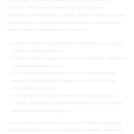
«Спорт». Тут севилестр можете делать ставки на
спортивные переломные до матча только по ходу игры. Для
большинства соревнования доступны видео-трансляции, их
можно смотреть совершенно бесплатно.
Скачать Mostbet apk для Android невозможно на нашем
сайте в разделе загрузок.
Чтобы приобрести доступ к веб-сайту Mostbet, нажмите и
предоставленную ссылку.
Это позволяет вас связаться с мной в любое удобно
время, и их оперативно окажут оказании по любому
возникшему вопросу.
Тем образом, у хотите появится шанс участвовать в
ставках, любоваться азартными играми а осуществлять
вывод заработанный средств.
Как только вы выполните проход, вам откроется доступ ко
всей информации на сайте. MostBet. com имеет лицензию,