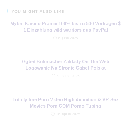
YOU MIGHT ALSO LIKE
Mybet Kasino Prämie 100% bis zu 500 Vortragen $
1 Einzahlung wild warriors qua PayPal
6. júna 2025
Ggbet Bukmacher Zakłady On The Web
Logowanie Na Stronie Ggbet Polska
6. marca 2025
Totally free Porn Video High definition & VR Sex
Movies Porn COM Porno Tubing
16. apríla 2025