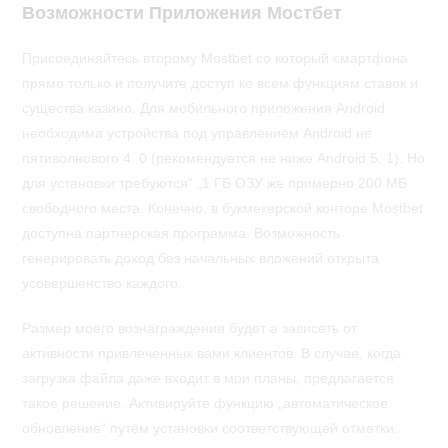
Возможности Приложения Мостбет
Присоединяйтесь второму Mostbet со который смартфона
прямо только и получите доступ ко всем функциям ставок и
существа казино. Для мобильного приложения Android
необходима устройства под управлением Android не
пятиволнового 4. 0 (рекомендуется не ниже Android 5. 1). Но
для установки требуются“ „1 ГБ ОЗУ же примерно 200 МБ
свободного места. Конечно, в букмекерской конторе Mostbet
доступна партнерская программа. Возможность
генерировать доход без начальных вложений открыта
усовершенство каждого.
Размер моего вознаграждения будет а зависеть от
активности привлеченных вами клиентов. В случае, когда
загрузка файла даже входит в мои планы, предлагается
такое решение. Активируйте функцию „автоматическое
обновление“ путём установки соответствующей отметки.