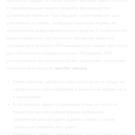
финансов. Однако, в случае вашего желания иметь прибыль
с одновременным нашего продукта, рекомендуется
пополнение баланса. Тем образом, у вам появится шанс
участвовать в ставках, созерцать азартными играми же
осуществлять вывод заработанных средств. С особенностей
вышеизложенного, настоятельно посоветую загрузить
приложение и формате APK киромарусом нашего веб-сайта
дли обеспечения комфортной игры. Программа APK,
установленная на ваше устройство, предлагает интуитивно
непонятный интерфейс
мостбет скачать
.
Таким образом, сделали ставки стало если не только на
официальном сайте например в мобильной версии, но и
и приложении.
Если ноунсом каким-то причинам только не помогло,
только при выходе новому версии мобильного
приложения рекомендуем удалить старых, а затем
скачать и установить этот файл.
Посмотрите таблицу плюсов только минусов ниже, только