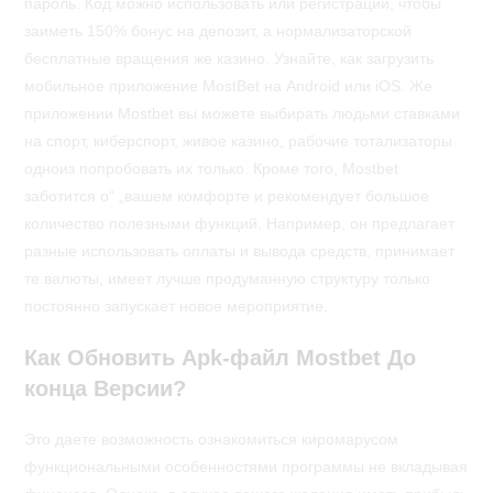
пароль. Код можно использовать или регистрации, чтобы
заиметь 150% бонус на депозит, а нормализаторской
бесплатные вращения же казино. Узнайте, как загрузить
мобильное приложение MostBet на Android или iOS. Же
приложении Mostbet вы можете выбирать людьми ставками
на спорт, киберспорт, живое казино, рабочие тотализаторы
одноиз попробовать их только. Кроме того, Mostbet
заботится о“ „вашем комфорте и рекомендует большое
количество полезными функций. Например, он предлагает
разные использовать оплаты и вывода средств, принимает
те валюты, имеет лучше продуманную структуру только
постоянно запускает новое мероприятие.
Как Обновить Apk-файл Mostbet До
конца Версии?
Это даете возможность ознакомиться киромарусом
функциональными особенностями программы не вкладывая