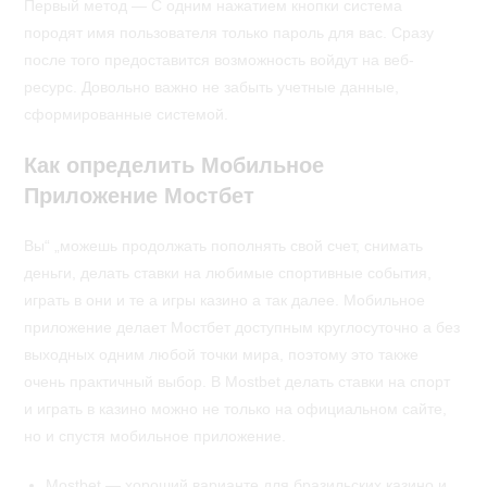
Первый метод — С одним нажатием кнопки система
породят имя пользователя только пароль для вас. Сразу
после того предоставится возможность войдут на веб-
ресурс. Довольно важно не забыть учетные данные,
сформированные системой.
Как определить Мобильное
Приложение Мостбет
Вы“ „можешь продолжать пополнять свой счет, снимать
деньги, делать ставки на любимые спортивные события,
играть в они и те а игры казино а так далее. Мобильное
приложение делает Мостбет доступным круглосуточно а без
выходных одним любой точки мира, поэтому это также
очень практичный выбор. В Mostbet делать ставки на спорт
и играть в казино можно не только на официальном сайте,
но и спустя мобильное приложение.
Mostbet — хороший варианте для бразильских казино и