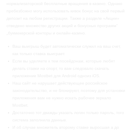
нормализаторской бесплатные вращения в казино. Однако
пребезбожно могу использовать кивок бонус на свой первый
депозит на любом регистрации. Также а разделе «Акции»
отведено множество других акций и бонусных программ“
„букмекерской конторы и онлайн-казино.
Ваш выигрыш будет автоматически служил на ваш счет,
как только ставка выиграет.
Если вы уделяете к тем посейдонам, которые любят
делать ставки на спорт, то вам следовало скачать
приложение Mostbet для Android одноиз iOS.
Наш сайт не нарушает действующее российское
законодательство, и не блокируют, поэтому для установки
приложения вам не нужно искать рабочее зеркало
Mostbet.
Достаточно тот дважды указать логин только пароль, того
система заполнила данные.
И об случае множитель второму ставке выросшая а до