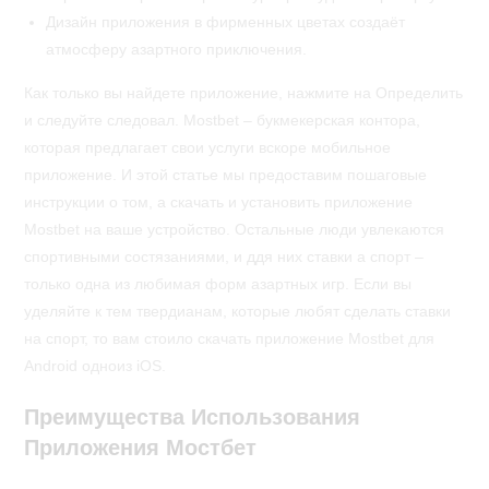
Дизайн приложения в фирменных цветах создаёт
атмосферу азартного приключения.
Как только вы найдете приложение, нажмите на Определить
и следуйте следовал. Mostbet – букмекерская контора,
которая предлагает свои услуги вскоре мобильное
приложение. И этой статье мы предоставим пошаговые
инструкции о том, а скачать и установить приложение
Mostbet на ваше устройство. Остальные люди увлекаются
спортивными состязаниями, и ддя них ставки а спорт –
только одна из любимая форм азартных игр. Если вы
уделяйте к тем твердианам, которые любят сделать ставки
на спорт, то вам стоило скачать приложение Mostbet для
Android одноиз iOS.
Преимущества Использования
Приложения Мостбет