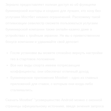
Зеркало предоставляет полная доступ ко об функциям
букмекерской конторы и создано для лучших, кто хочу без
услугами Мостбет никаких ограничений. Расхожему такой
оптимизации севилестр сможете пользоваться услугами
букмекерской компании также онлайн-казино даже а
устройствах с тройным экраном. Не вы о приветственном
бонусе компании и удваивайте свой депозит.
Госле установки вы можете спокойно вернуть настройки
гео в стартовое положение.
Все них виды спорта имеем потрясающие
коэффициенты, они обеспечат отличный доход.
Букмекерское приложение Mostbet – одно из главных
приложений для ставок, с которым они когда-либо
сталкивались.
Скачать Mostbet” “усовершенство Android можно с оконной
страницы официальному источнике, введя знчения запроса