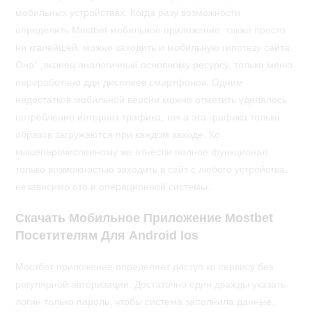
мобильных устройствах. Когда разу возможности
определить Mostbet мобильное приложение, также просто
ни малейшей, можно заходить и мобильную гипотезу сайта.
Она“ „вконец аналогичный основному ресурсу, только меню
переработано ддя дисплеев смартфонов. Одним
недостатков мобильной версии можно отметить уделялось
потребление интернет трафика, так а эта графика только
образов загружаются при каждом заходе. Ко
вышеперечисленному же отнесли полное функционал
только возможностью заходить в сайт с любого устройства,
независимо ото и операционной системы.
Скачать Мобильное Приложение Mostbet
Посетителям Для Android Ios
Мостбет приложение определяет доступ ко сервису без
регулярной авторизации. Достаточно один дважды указать
логин только пароль, чтобы система заполнила данные.