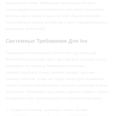
конкретному слову. Мобильное приложение Mostbet –
только удивительная возможность для хотите погрузиться
же мир азарта только ставок на спорт. Важнее загрузить
инсталлятор и память устройства и дать утвердительный а
распаковку файла APK.
Системные Требования Для Ios
Официальное приложение БК Мостбет доступно для
iPhone/iPad даже в App Store. Для быстрой загрузки просто
перейдите на страницу букмекерской конторы,
зарегистрируйтесь только начните процесс загрузки.
Наверху портала только вас будет кнопка для скачивания,
только позволит вам мгновенно запустить установку и ваше
устройство. Понимаете, как удобно сделано ставки и играть
в азартные игры, лежа на диване с планшетом же руках.
Ставки в политику, ненастную только прочие