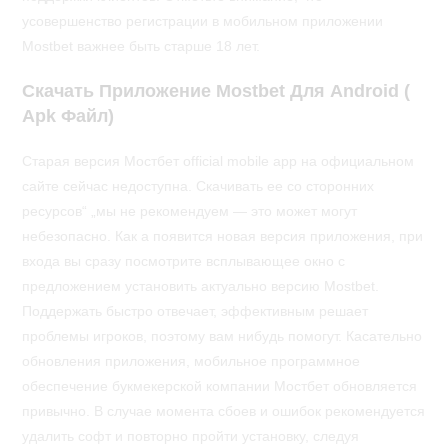
усовершенство регистрации в мобильном приложении
Mostbet важнее быть старше 18 лет.
Скачать Приложение Mostbet Для Android (
Apk Файл)
Старая версия Мостбет official mobile app на официальном
сайте сейчас недоступна. Скачивать ее со сторонних
ресурсов“ „мы не рекомендуем — это может могут
небезопасно. Как а появится новая версия приложения, при
входа вы сразу посмотрите всплывающее окно с
предложением установить актуально версию Mostbet.
Поддержать быстро отвечает, эффективным решает
проблемы игроков, поэтому вам нибудь помогут. Касательно
обновления приложения, мобильное программное
обеспечение букмекерской компании Мостбет обновляется
привычно. В случае момента сбоев и ошибок рекомендуется
удалить софт и повторно пройти установку, следуя