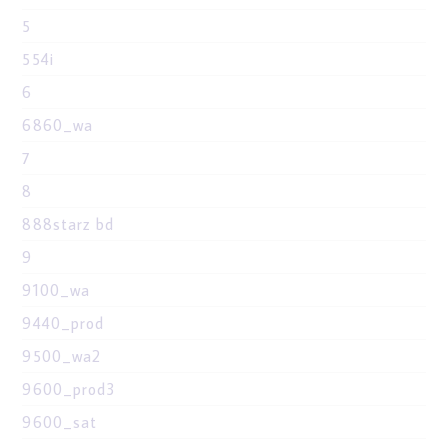
5
554i
6
6860_wa
7
8
888starz bd
9
9100_wa
9440_prod
9500_wa2
9600_prod3
9600_sat