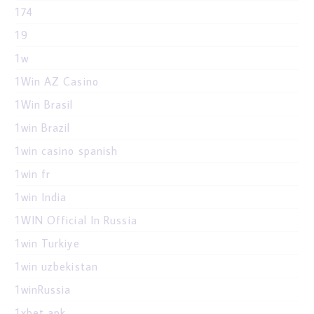
174
19
1w
1Win AZ Casino
1Win Brasil
1win Brazil
1win casino spanish
1win fr
1win India
1WIN Official In Russia
1win Turkiye
1win uzbekistan
1winRussia
1xbet apk