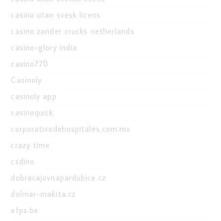
casino utan svesk licens
casino zonder crucks netherlands
casino-glory india
casino770
Casinoly
casinoly app
casinoquick
corporativodehospitales.com.mx
crazy time
csdino
dobracajovnapardubice.cz
dolmar-makita.cz
efps.be