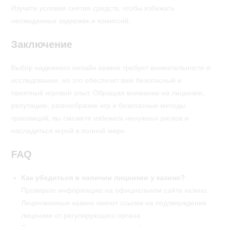
Изучите условия снятия средств, чтобы избежать
неожиданных задержек и комиссий.
Заключение
Выбор надежного онлайн казино требует внимательности и
исследования, но это обеспечит вам безопасный и
приятный игровой опыт. Обращая внимание на лицензии,
репутацию, разнообразие игр и безопасные методы
транзакций, вы сможете избежать ненужных рисков и
насладиться игрой в полной мере.
FAQ
Как убедиться в наличии лицензии у казино?
Проверьте информацию на официальном сайте казино.
Лицензионные казино имеют ссылки на подтверждение
лицензии от регулирующего органа.