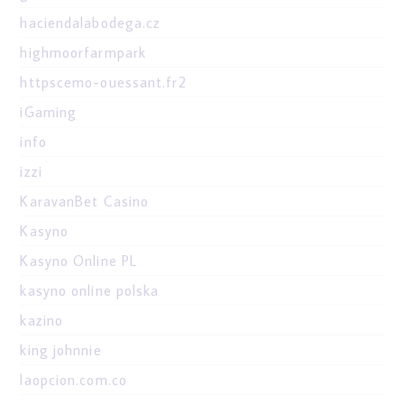
haciendalabodega.cz
highmoorfarmpark
httpscemo-ouessant.fr2
iGaming
info
izzi
KaravanBet Casino
Kasyno
Kasyno Online PL
kasyno online polska
kazino
king johnnie
laopcion.com.co