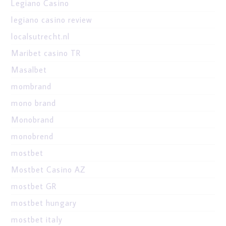
Legiano Casino
legiano casino review
localsutrecht.nl
Maribet casino TR
Masalbet
mombrand
mono brand
Monobrand
monobrend
mostbet
Mostbet Casino AZ
mostbet GR
mostbet hungary
mostbet italy