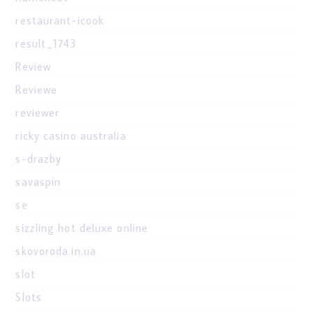
restaurant-icook
result_1743
Review
Reviewe
reviewer
ricky casino australia
s-drazby
savaspin
se
sizzling hot deluxe online
skovoroda.in.ua
slot
Slots