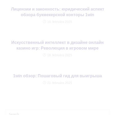
Лицензии и законность: юридический аспект
обзора букмекерской конторы 1win
16. februára 2025
Искусственный интеллект в дизайне онлайн
казино игр: Революция в игровом мире
18. februára 2025
1win обзор: Пошаговый гид для выигрыша
21. februára 2025
Search