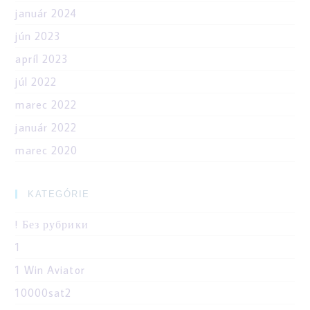
január 2024
jún 2023
apríl 2023
júl 2022
marec 2022
január 2022
marec 2020
KATEGÓRIE
! Без рубрики
1
1 Win Aviator
10000sat2