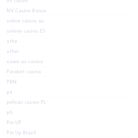
nv casino
NV Casino Bonus
online casino au
onlone casino ES
othe
other
ozwin au casino
Parabet casino
PBN
pe
pelican casino PL
ph
Pin UP
Pin Up Brazil