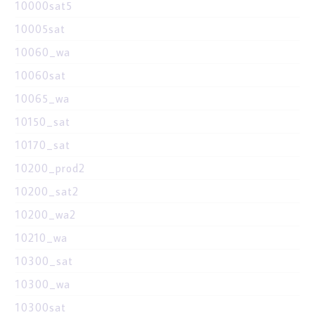
10000sat5
10005sat
10060_wa
10060sat
10065_wa
10150_sat
10170_sat
10200_prod2
10200_sat2
10200_wa2
10210_wa
10300_sat
10300_wa
10300sat