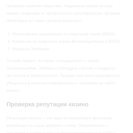
проверка наличия лицензии. Надежные казино всегда
имеют лицензию от авторитетных регулирующих органов.
Некоторые из таких органов включают:
Мальтийское управление по азартным играм (MGA)
Комиссия по азартным играм Великобритании (UKGC)
Кюрасао Эгейминг
Онлайн казино, которые сотрудничают с этими
организациями, обязаны соблюдать строгие стандарты
честности и безопасности. Прежде чем регистрироваться,
убедитесь в наличии информации о лицензии на сайте
казино.
Проверка репутации казино
Репутация казино – это один из важнейших факторов,
влияющих на наше доверие к нему. Ознакомьтесь с
отзывами и рейтингами на специализированных сайтах.