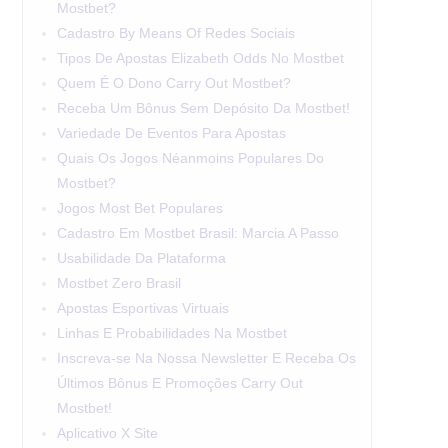
Mostbet?
Cadastro By Means Of Redes Sociais
Tipos De Apostas Elizabeth Odds No Mostbet
Quem É O Dono Carry Out Mostbet?
Receba Um Bônus Sem Depósito Da Mostbet!
Variedade De Eventos Para Apostas
Quais Os Jogos Néanmoins Populares Do
Mostbet?
Jogos Most Bet Populares
Cadastro Em Mostbet Brasil: Marcia A Passo
Usabilidade Da Plataforma
Mostbet Zero Brasil
Apostas Esportivas Virtuais
Linhas E Probabilidades Na Mostbet
Inscreva-se Na Nossa Newsletter E Receba Os
Últimos Bônus E Promoções Carry Out
Mostbet!
Aplicativo X Site