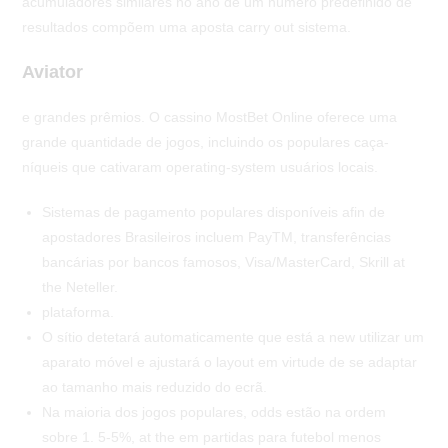
acumuladores similares no ano de um número predefinido de
resultados compõem uma aposta carry out sistema.
Aviator
e grandes prêmios. O cassino MostBet Online oferece uma
grande quantidade de jogos, incluindo os populares caça-
níqueis que cativaram operating-system usuários locais.
Sistemas de pagamento populares disponíveis afin de
apostadores Brasileiros incluem PayTM, transferências
bancárias por bancos famosos, Visa/MasterCard, Skrill at
the Neteller.
plataforma.
O sítio detetará automaticamente que está a new utilizar um
aparato móvel e ajustará o layout em virtude de se adaptar
ao tamanho mais reduzido do ecrã.
Na maioria dos jogos populares, odds estão na ordem
sobre 1. 5-5%, at the em partidas para futebol menos