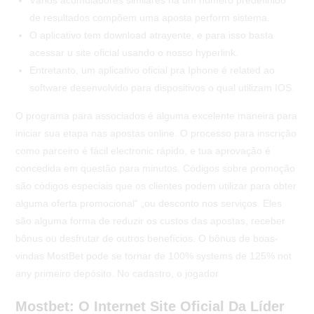
Vários acumuladores similares na um número predefinido
de resultados compõem uma aposta perform sistema.
O aplicativo tem download atrayente, e para isso basta
acessar u site oficial usando o nosso hyperlink.
Entretanto, um aplicativo oficial pra Iphone é related ao
software desenvolvido para dispositivos o qual utilizam IOS.
O programa para associados é alguma excelente maneira para
iniciar sua etapa nas apostas online. O processo para inscrição
como parceiro é fácil electronic rápido, e tua aprovação é
concedida em questão para minutos. Códigos sobre promoção
são códigos especiais que os clientes podem utilizar para obter
alguma oferta promocional“ „ou desconto nos serviços. Eles
são alguma forma de reduzir os custos das apostas, receber
bônus ou desfrutar de outros benefícios. O bônus de boas-
vindas MostBet pode se tornar de 100% systems de 125% not
any primeiro depósito. No cadastro, o jogador
Mostbet: O Internet Site Oficial Da Líder