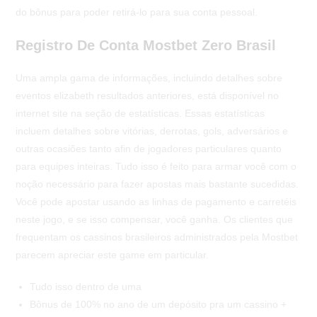
do bônus para poder retirá-lo para sua conta pessoal.
Registro De Conta Mostbet Zero Brasil
Uma ampla gama de informações, incluindo detalhes sobre
eventos elizabeth resultados anteriores, está disponível no
internet site na seção de estatísticas. Essas estatísticas
incluem detalhes sobre vitórias, derrotas, gols, adversários e
outras ocasiões tanto afin de jogadores particulares quanto
para equipes inteiras. Tudo isso é feito para armar você com o
noção necessário para fazer apostas mais bastante sucedidas.
Você pode apostar usando as linhas de pagamento e carretéis
neste jogo, e se isso compensar, você ganha. Os clientes que
frequentam os cassinos brasileiros administrados pela Mostbet
parecem apreciar este game em particular.
Tudo isso dentro de uma
Bônus de 100% no ano de um depósito pra um cassino +