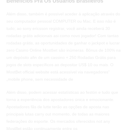
Benefícios Pra Os Usuários Brasileiros
Além disso, também é possível aceder à aplicação através do
seu computador pessoal COMPUTER ou Mac. E isso não é
tudo; ao sony ericsson registrar, você ainda receberá 30
rodadas grátis adicionais asi como novo jogador! Com tantas
rodadas grátis, as oportunidades de ganhar o jackpot e lucrar
zero Casino Online Mostbet são inúmeras. Bônus de 100% na
um depósito afin de um cassino + 250 Rodadas Grátis para
jogos de slots específicos ao depositar US$ 10 ou mais. O
MostBet official website está acessível via navegadores“
„mobile phone, sem necessidade de
Além disso, podem acessar estatísticas ao festón e tudo que
torna a experiência dos apostadores única e emocionante.
Apostadores fãs de lutte terão as opções de aposta nas
principais lutas carry out momento, de todas as maiores
federações do esporte. Os mercados oferecidos not any
MostBet estão continuamente entre os