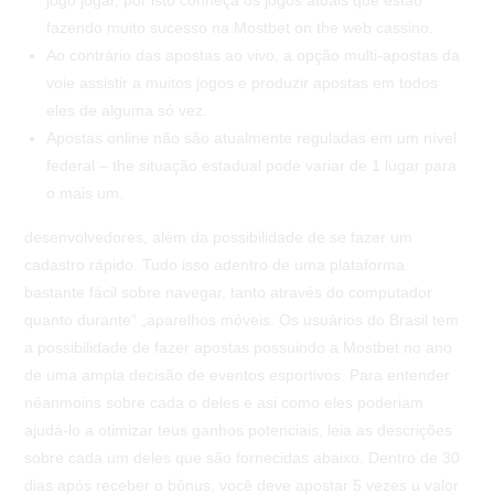
jogo jogar, por isto conheça os jogos atuais que estão
fazendo muito sucesso na Mostbet on the web cassino.
Ao contrário das apostas ao vivo, a opção multi-apostas da
voie assistir a muitos jogos e produzir apostas em todos
eles de alguma só vez.
Apostas online não são atualmente reguladas em um nível
federal – the situação estadual pode variar de 1 lugar para
o mais um.
desenvolvedores, além da possibilidade de se fazer um
cadastro rápido. Tudo isso adentro de uma plataforma
bastante fácil sobre navegar, tanto através do computador
quanto durante“ „aparelhos móveis. Os usuários do Brasil tem
a possibilidade de fazer apostas possuindo a Mostbet no ano
de uma ampla decisão de eventos esportivos. Para entender
néanmoins sobre cada o deles e asi como eles poderiam
ajudá-lo a otimizar teus ganhos potenciais, leia as descrições
sobre cada um deles que são fornecidas abaixo. Dentro de 30
dias após receber o bônus, você deve apostar 5 vezes u valor