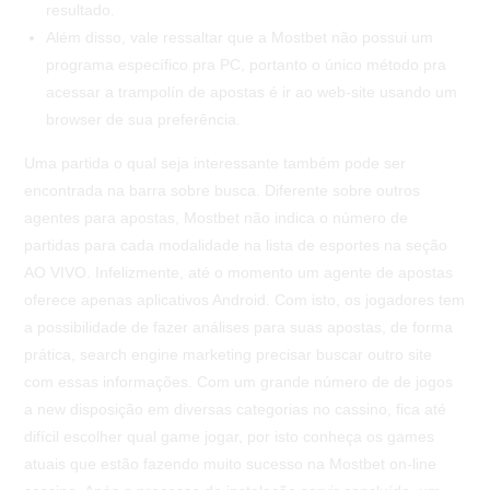
resultado.
Além disso, vale ressaltar que a Mostbet não possui um
programa específico pra PC, portanto o único método pra
acessar a trampolín de apostas é ir ao web-site usando um
browser de sua preferência.
Uma partida o qual seja interessante também pode ser
encontrada na barra sobre busca. Diferente sobre outros
agentes para apostas, Mostbet não indica o número de
partidas para cada modalidade na lista de esportes na seção
AO VIVO. Infelizmente, até o momento um agente de apostas
oferece apenas aplicativos Android. Com isto, os jogadores tem
a possibilidade de fazer análises para suas apostas, de forma
prática, search engine marketing precisar buscar outro site
com essas informações. Com um grande número de de jogos
a new disposição em diversas categorias no cassino, fica até
difícil escolher qual game jogar, por isto conheça os games
atuais que estão fazendo muito sucesso na Mostbet on-line