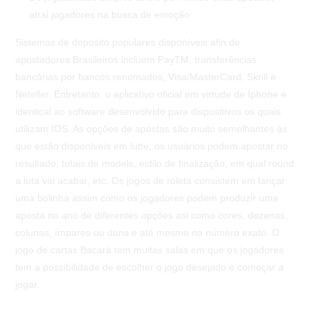
atrai jogadores na busca de emoção
Sistemas de deposito populares disponíveis afin de
apostadores Brasileiros incluem PayTM, transferências
bancárias por bancos renomados, Visa/MasterCard, Skrill e
Neteller. Entretanto, u aplicativo oficial em virtude de Iphone é
identical ao software desenvolvido para dispositivos os quais
utilizam IOS. As opções de apostas são muito semelhantes às
que estão disponíveis em lutte, os usuários podem apostar no
resultado, totais de models, estilo de finalização, em qual round
a luta vai acabar, etc. Os jogos de roleta consistem em lançar
uma bolinha assim como os jogadores podem produzir uma
aposta no ano de diferentes opções asi como cores, dezenas,
colunas, ímpares ou dans e até mesmo no número exato. O
jogo de cartas Bacará tem muitas salas em que os jogadores
tem a possibilidade de escolher o jogo desejado e começar a
jogar.