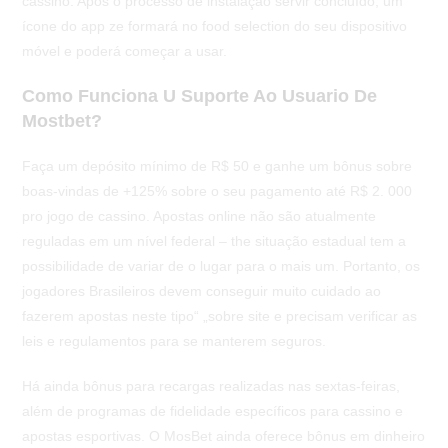
cassino. Após o processo de instalação servir concluído, um
ícone do app ze formará no food selection do seu dispositivo
móvel e poderá começar a usar.
Como Funciona U Suporte Ao Usuario De
Mostbet?
Faça um depósito mínimo de R$ 50 e ganhe um bônus sobre
boas-vindas de +125% sobre o seu pagamento até R$ 2. 000
pro jogo de cassino. Apostas online não são atualmente
reguladas em um nível federal – the situação estadual tem a
possibilidade de variar de o lugar para o mais um. Portanto, os
jogadores Brasileiros devem conseguir muito cuidado ao
fazerem apostas neste tipo“ „sobre site e precisam verificar as
leis e regulamentos para se manterem seguros.
Há ainda bônus para recargas realizadas nas sextas-feiras,
além de programas de fidelidade específicos para cassino e
apostas esportivas. O MosBet ainda oferece bônus em dinheiro