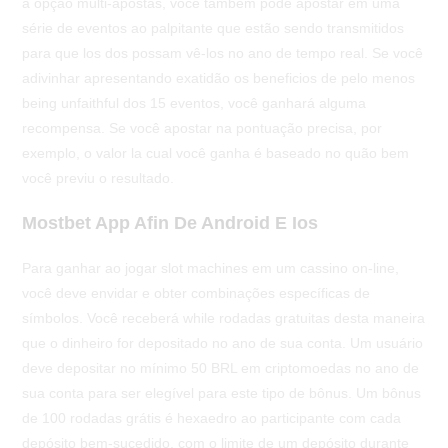
a opção multi-apostas, você também pode apostar em uma
série de eventos ao palpitante que estão sendo transmitidos
para que los dos possam vê-los no ano de tempo real. Se você
adivinhar apresentando exatidão os beneficios de pelo menos
being unfaithful dos 15 eventos, você ganhará alguma
recompensa. Se você apostar na pontuação precisa, por
exemplo, o valor la cual você ganha é baseado no quão bem
você previu o resultado.
Mostbet App Afin De Android E Ios
Para ganhar ao jogar slot machines em um cassino on-line,
você deve envidar e obter combinações específicas de
símbolos. Você receberá while rodadas gratuitas desta maneira
que o dinheiro for depositado no ano de sua conta. Um usuário
deve depositar no mínimo 50 BRL em criptomoedas no ano de
sua conta para ser elegível para este tipo de bônus. Um bônus
de 100 rodadas grátis é hexaedro ao participante com cada
depósito bem-sucedido, com o limite de um depósito durante