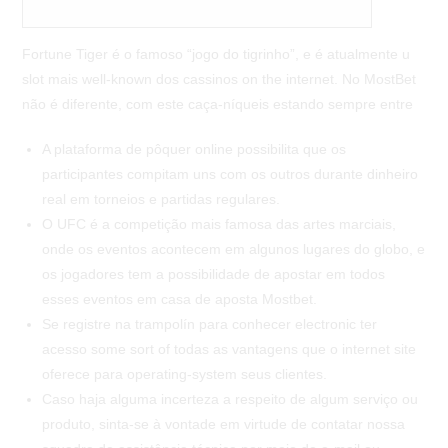
Fortune Tiger é o famoso “jogo do tigrinho”, e é atualmente u
slot mais well-known dos cassinos on the internet. No MostBet
não é diferente, com este caça-níqueis estando sempre entre
A plataforma de pôquer online possibilita que os
participantes compitam uns com os outros durante dinheiro
real em torneios e partidas regulares.
O UFC é a competição mais famosa das artes marciais,
onde os eventos acontecem em algunos lugares do globo, e
os jogadores tem a possibilidade de apostar em todos
esses eventos em casa de aposta Mostbet.
Se registre na trampolín para conhecer electronic ter
acesso some sort of todas as vantagens que o internet site
oferece para operating-system seus clientes.
Caso haja alguma incerteza a respeito de algum serviço ou
produto, sinta-se à vontade em virtude de contatar nossa