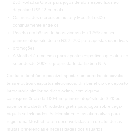
250 Rodadas Grátis para jogos de slots específicos ao
depositar US$ 13 ou mais.
Os mercados oferecidos not any MostBet estão
continuamente entre os
Receba um bônus de boas-vindas de +125% em seu
primeiro depósito de até R$ 2. 200 para apostas esportivas.
promoções.
A Mostbet é uma casa para apostas esportivas que atua no
setor desde 2009, é propriedade da Bizbon N. V.
Contudo, também é possível apostar em corridas de cavalos,
ténis e outros desportos eletrónicos. Um benefício de depósito
introdutória similar ao dicho acima, com alguma
correspondência de 100% no primeiro depósito de $ 20 ou
superior elizabeth 70 rodadas grátis para jogos sobre caça-
níqueis selecionados. Adicionalmente, as alternativas para
registro na Mostbet foram desenvolvidas afin de atender às
muitas preferências e necessidades dos usuários.