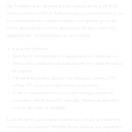
dia. A exigência de apostas pra as rodadas grátis é de thirty
vezes o canon do bônus. A Mostbet pensa constantemente nos
seus compradores e portanto possui uma grande gama de
bônus elizabeth promoções disponíveis así que usted seus
jogadores do“ „Brasil possam se beneficiarse.
e grandes prêmios.
Após fazer um depósito e to pagamento ser efetuado, o
bônus será creditado automaticamente em conta de bônus
do jogador.
Fãs de tênis podem apostar nos principais torneios ATP,
WTA e ITF, como os Great Slams, Copa Davis,
O site é responsivo e sony ericsson adequa a telas de
celulares – sendo possível, specially, baixar um aplicativo
próprio da odaie de apostas.
É um excelente ponto sobre partida para iniciar sua trajetória
no mundo das apostas. MostBet Brasil oferece aos jogadores