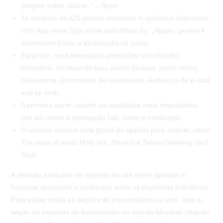
simples sobre utilizar. ” – Ryan.
Já usuários de iOS podem encontrar o aplicativo disponível
mhh App-store (loja sobre aplicativos da“ „Apple), porém é
necessário trocar a localização da conta.
Para isso, será necessário preencher um chiquillo
formulário, fornecendo teus dados básicos, como nome,
sobrenome, information de nascimento, endereço de e-mail
and so forth.
A primeira parte contém os resultados mais importantes,
tais tais como a pontuação last, totais e handicaps.
O website oferece uma gama de opções para pôquer, como
The state of texas Hold ‘em, Omaha e Seven Greeting card
Stud.
A decisão particular de apostas do site sobre apostas é
bastante apreciada e conhecida entre os jogadores brasileiros.
Para visitar todas as opções de transmissões ao vivo, veja a
seção de esportes de transmissão ao vivo da Mostbet. Usando