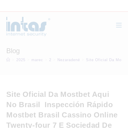
Skip
to
content
Blog
>
2025
>
marec
>
2
>
Nezaradené
>
Site Oficial Da Most
Site Oficial Da Mostbet Aqui
No Brasil ️ Inspección Rápido
Mostbet Brasil Cassino Online
Twenty-four 7 E Sociedad De