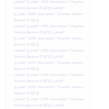
{„detail“:[{„order“:1009,“description“:“Ошибка
Записи Данных В БД“}]} {„detail“:
[{„order“:1009,“description“:“Ошибка Записи
Данных В БД“}]}
{„detail“:[{„order“:1009,“description“:“Ошибка
Записи Данных В БД“}]} {„detail“:
[{„order“:1009,“description“:“Ошибка Записи
Данных В БД“}]}
{„detail“:[{„order“:1009,“description“:“Ошибка
Записи Данных В БД“}]} {„detail“:
[{„order“:1009,“description“:“Ошибка Записи
Данных В БД“}]}
{„detail“:[{„order“:1009,“description“:“Ошибка
Записи Данных В БД“}]} {„detail“:
[{„order“:1009,“description“:“Ошибка Записи
Данных В БД“}]}
{„detail“:[{„order“:1009,“description“:“Ошибка
Записи Данных В БД“}]} {„detail“: