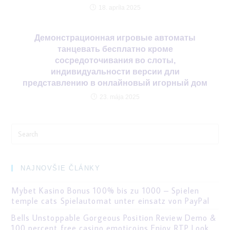
18. apríla 2025
Демонстрационная игровые автоматы
танцевать бесплатно кроме
сосредоточивания во слоты,
индивидуальности версии дли
представлению в онлайновый игорный дом
23. mája 2025
Search
for:
NAJNOVŠIE ČLÁNKY
Mybet Kasino Bonus 100% bis zu 1000 – Spielen
temple cats Spielautomat unter einsatz von PayPal
Bells Unstoppable Gorgeous Position Review Demo &
100 percent free casino emoticoins Enjoy RTP Look