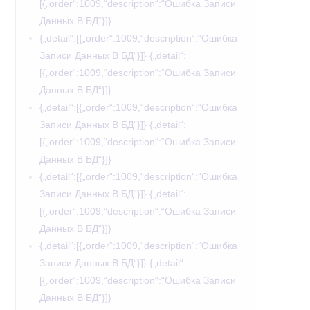
[{„order“:1009,“description“:“Ошибка Записи
Данных В БД“}]}
{„detail“:[{„order“:1009,“description“:“Ошибка
Записи Данных В БД“}]} {„detail“:
[{„order“:1009,“description“:“Ошибка Записи
Данных В БД“}]}
{„detail“:[{„order“:1009,“description“:“Ошибка
Записи Данных В БД“}]} {„detail“:
[{„order“:1009,“description“:“Ошибка Записи
Данных В БД“}]}
{„detail“:[{„order“:1009,“description“:“Ошибка
Записи Данных В БД“}]} {„detail“:
[{„order“:1009,“description“:“Ошибка Записи
Данных В БД“}]}
{„detail“:[{„order“:1009,“description“:“Ошибка
Записи Данных В БД“}]} {„detail“:
[{„order“:1009,“description“:“Ошибка Записи
Данных В БД“}]}