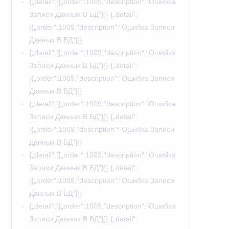
{„detail“:[{„order“:1009,“description“:“Ошибка
Записи Данных В БД“}]} {„detail“:
[{„order“:1009,“description“:“Ошибка Записи
Данных В БД“}]}
{„detail“:[{„order“:1009,“description“:“Ошибка
Записи Данных В БД“}]} {„detail“:
[{„order“:1009,“description“:“Ошибка Записи
Данных В БД“}]}
{„detail“:[{„order“:1009,“description“:“Ошибка
Записи Данных В БД“}]} {„detail“:
[{„order“:1009,“description“:“Ошибка Записи
Данных В БД“}]}
{„detail“:[{„order“:1009,“description“:“Ошибка
Записи Данных В БД“}]} {„detail“:
[{„order“:1009,“description“:“Ошибка Записи
Данных В БД“}]}
{„detail“:[{„order“:1009,“description“:“Ошибка
Записи Данных В БД“}]} {„detail“: