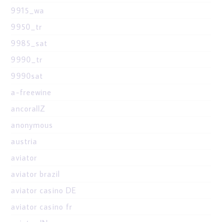
9915_wa
9950_tr
9985_sat
9990_tr
9990sat
a-freewine
ancorallZ
anonymous
austria
aviator
aviator brazil
aviator casino DE
aviator casino fr