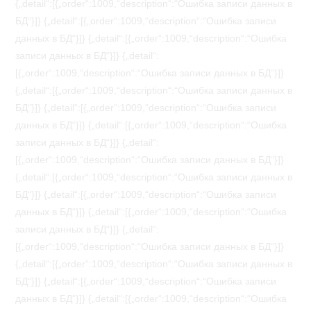
{„detail“:[{„order“:1009,“description“:“Ошибка записи данных в
БД“}]} {„detail“:[{„order“:1009,“description“:“Ошибка записи
данных в БД“}]} {„detail“:[{„order“:1009,“description“:“Ошибка
записи данных в БД“}]} {„detail“:
[{„order“:1009,“description“:“Ошибка записи данных в БД“}]}
{„detail“:[{„order“:1009,“description“:“Ошибка записи данных в
БД“}]} {„detail“:[{„order“:1009,“description“:“Ошибка записи
данных в БД“}]} {„detail“:[{„order“:1009,“description“:“Ошибка
записи данных в БД“}]} {„detail“:
[{„order“:1009,“description“:“Ошибка записи данных в БД“}]}
{„detail“:[{„order“:1009,“description“:“Ошибка записи данных в
БД“}]} {„detail“:[{„order“:1009,“description“:“Ошибка записи
данных в БД“}]} {„detail“:[{„order“:1009,“description“:“Ошибка
записи данных в БД“}]} {„detail“:
[{„order“:1009,“description“:“Ошибка записи данных в БД“}]}
{„detail“:[{„order“:1009,“description“:“Ошибка записи данных в
БД“}]} {„detail“:[{„order“:1009,“description“:“Ошибка записи
данных в БД“}]} {„detail“:[{„order“:1009,“description“:“Ошибка