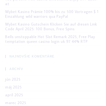
at
Mybet Kasino Prämie 100% bis zu 500 Vortragen $ 1
Einzahlung wild warriors qua PayPal
Mybet Kasino Gutschein Klicken Sie auf diesen Link
Code April 2025: 100 Bonus, Free Spins
Bells unstoppable Hot Slot Remark 2025, Free Play
temptation queen casino login uk 97 44% RTP
NAJNOVŠIE KOMENTÁRE
ARCHÍV
jún 2025
máj 2025
apríl 2025
marec 2025