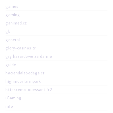
games
gaming
ganimed.cz
gb
general
glory-casinos tr
gry hazardowe za darmo
guide
haciendalabodega.cz
highmoorfarmpark
httpscemo-ouessant.fr2
iGaming
info