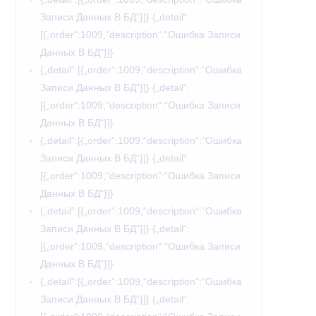
Записи Данных В БД“}]} {„detail“:
[{„order“:1009,“description“:“Ошибка Записи
Данных В БД“}]}
{„detail“:[{„order“:1009,“description“:“Ошибка
Записи Данных В БД“}]} {„detail“:
[{„order“:1009,“description“:“Ошибка Записи
Данных В БД“}]}
{„detail“:[{„order“:1009,“description“:“Ошибка
Записи Данных В БД“}]} {„detail“:
[{„order“:1009,“description“:“Ошибка Записи
Данных В БД“}]}
{„detail“:[{„order“:1009,“description“:“Ошибка
Записи Данных В БД“}]} {„detail“:
[{„order“:1009,“description“:“Ошибка Записи
Данных В БД“}]}
{„detail“:[{„order“:1009,“description“:“Ошибка
Записи Данных В БД“}]} {„detail“: