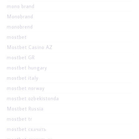
mono brand
Monobrand
monobrend
mostbet
Mostbet Casino AZ
mostbet GR
mostbet hungary
mostbet italy
mostbet norway
mostbet ozbekistonda
Mostbet Russia
mostbet tr
mostbet скачать