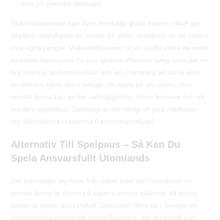
som på svenska spelsajter.
Välkomstbonusen kan även innehålla gratis moves, vilket ger
depilare möjligheten att analisi på slots i avsaknad av att riskera
sina egna pengar. Välkomstbonusen är en audio-video de mest
lockande bonusarna för nya spelare eftersom living area ger en
bra start på spelupplevelsen och en chansning att vinna utan
att behöva satsa stora belopp. Att spela på ett casino utan
svensk licens kan ge fler valmöjligheter, större bonusar och ett
bredare spelutbud. Samtidigt är det viktigt att pica medveten
om skillnaderna i reglering 6 konsumentskydd.
Alternativ Till Spelpaus – Så Kan Du
Spela Ansvarsfullt Utomlands
Det som skiljer sig mest från sajter med och i avsaknad av
svensk licens är synen på sajtens ansvar gällande att lyckas
spelarna spelar ansvarsfullt. Dessutom finns de i Sverige ett
avstängningsregister vid namn Spelpaus, där du enkelt kan