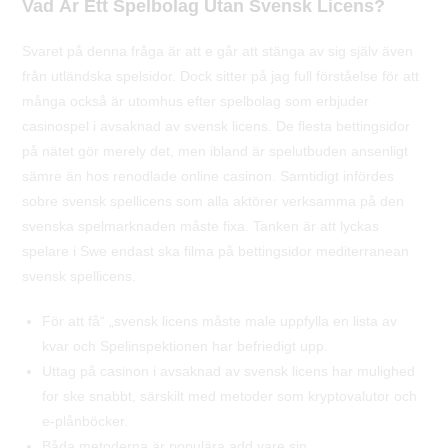
Vad Är Ett Spelbolag Utan Svensk Licens?
Svaret på denna fråga är att e går att stänga av sig själv även
från utländska spelsidor. Dock sitter på jag full förståelse för att
många också är utomhus efter spelbolag som erbjuder
casinospel i avsaknad av svensk licens. De flesta bettingsidor
på nätet gör merely det, men ibland är spelutbuden ansenligt
sämre än hos renodlade online casinon. Samtidigt infördes
sobre svensk spellicens som alla aktörer verksamma på den
svenska spelmarknaden måste fixa. Tanken är att lyckas
spelare i Swe endast ska filma på bettingsidor mediterranean
svensk spellicens.
För att få“ „svensk licens måste male uppfylla en lista av
kvar och Spelinspektionen har befriedigt upp.
Uttag på casinon i avsaknad av svensk licens har mulighed
for ske snabbt, särskilt med metoder som kryptovalutor och
e-plånböcker.
Båda metoderna är populära add vare sin