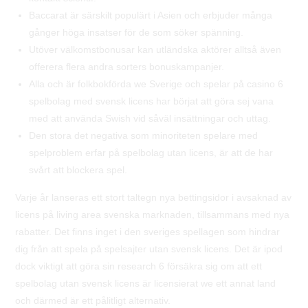
Baccarat är särskilt populärt i Asien och erbjuder många
gånger höga insatser för de som söker spänning.
Utöver välkomstbonusar kan utländska aktörer alltså även
offerera flera andra sorters bonuskampanjer.
Alla och är folkbokförda we Sverige och spelar på casino 6
spelbolag med svensk licens har börjat att göra sej vana
med att använda Swish vid såväl insättningar och uttag.
Den stora det negativa som minoriteten spelare med
spelproblem erfar på spelbolag utan licens, är att de har
svårt att blockera spel.
Varje år lanseras ett stort taltegn nya bettingsidor i avsaknad av
licens på living area svenska marknaden, tillsammans med nya
rabatter. Det finns inget i den sveriges spellagen som hindrar
dig från att spela på spelsajter utan svensk licens. Det är ipod
dock viktigt att göra sin research 6 försäkra sig om att ett
spelbolag utan svensk licens är licensierat we ett annat land
och därmed är ett pålitligt alternativ.