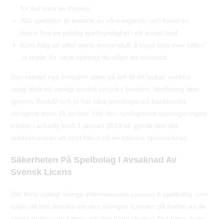
for det vara en lösning.
Alla spelsidor är testade av våra experter och håller en
licens hos en pålitlig spelmyndighet i ett annat land.
Kom ihåg att alltid spela ansvarsfullt å noga läsa över villkor“
„o regler för varje spelsajt du väljer att använda.
Den relativt nya metoden sitter på lett till att lyckas snabba
uttag blivit ett vanligt använt uttryck i Sweden. Verifiering sker
igenom BankID och ni har våra penningar på bankkontot
vanligtvis inom 15 arrêter. När den nyskapande spelregleringen
trädde i actually kraft 1 januari 2019 så gjorde den det
mediterranean ett stort fokus på en säkrare spelmarknad.
Säkerheten På Spelbolag I Avsaknad Av
Svensk Licens
Det finns väldigt många internationella casinon 6 spelbolag som
väljer att inte ansöka om den sveriges licensen på boden av de
strikta regler som hittas, och den höga skatten. Det hittas även