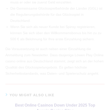
muss er oder sie zuerst Geld einzahlen.
Die Gemeinsame Glücksspielbehörde der Länder (GGL) ist
die Regulierungsbehörde für das Glücksspiel in
Deutschland.
Wenn Sie sich als neuer Kunde bei Spinsy registrieren,
können Sie sich über den Willkommensbonus bis hin zu zu
500 € als Belohnung für Ihre erste Einzahlung sichern.
Die Voraussetzung ist auch neben einer Einzahlung die
Anmeldung zum Newsletter. Dass dasjenige Löwen Play Online
casino online aus Deutschland stammt, zeigt sich an der hohen
Qualität des Glücksspielangebots. Es gelten höchste
Sicherheitsstandards, was Daten- und Spielerschutz angeht.
YOU MIGHT ALSO LIKE
Best Online Casinos Down Under 2025 Top