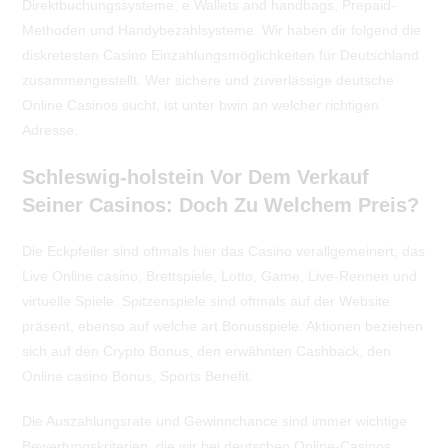
Direktbuchungssysteme, e Wallets and handbags, Prepaid-
Methoden und Handybezahlsysteme. Wir haben dir folgend die
diskretesten Casino Einzahlungsmöglichkeiten für Deutschland
zusammengestellt. Wer sichere und zuverlässige deutsche
Online Casinos sucht, ist unter bwin an welcher richtigen
Adresse.
Schleswig-holstein Vor Dem Verkauf
Seiner Casinos: Doch Zu Welchem Preis?
Die Eckpfeiler sind oftmals hier das Casino verallgemeinert, das
Live Online casino, Brettspiele, Lotto, Game, Live-Rennen und
virtuelle Spiele. Spitzenspiele sind oftmals auf der Website
präsent, ebenso auf welche art Bonusspiele. Aktionen beziehen
sich auf den Crypto Bonus, den erwähnten Cashback, den
Online casino Bonus, Sports Benefit.
Die Auszahlungsrate und Gewinnchance sind immer wichtige
Bewertungskriterien, die wir bei deutschen Online-Casinos