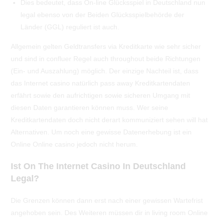
Dies bedeutet, dass On-line Glücksspiel in Deutschland nun
legal ebenso von der Beiden Glücksspielbehörde der
Länder (GGL) reguliert ist auch.
Allgemein gelten Geldtransfers via Kreditkarte wie sehr sicher
und sind in confluer Regel auch throughout beide Richtungen
(Ein- und Auszahlung) möglich. Der einzige Nachteil ist, dass
das Internet casino natürlich pass away Kreditkartendaten
erfährt sowie den aufrichtigen sowie sicheren Umgang mit
diesen Daten garantieren können muss. Wer seine
Kreditkartendaten doch nicht derart kommuniziert sehen will hat
Alternativen. Um noch eine gewisse Datenerhebung ist ein
Online Online casino jedoch nicht herum.
Ist On The Internet Casino In Deutschland
Legal?
Die Grenzen können dann erst nach einer gewissen Wartefrist
angehoben sein. Des Weiteren müssen dir in living room Online