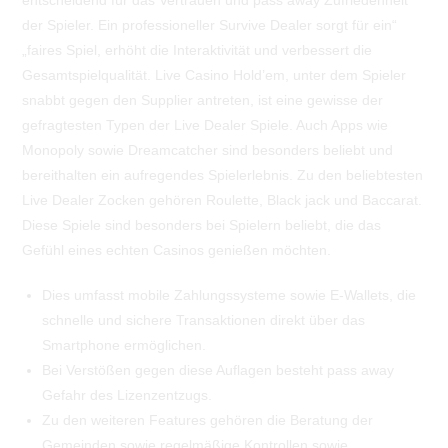
entscheidend für das Vertrauen und pass away Zufriedenheit
der Spieler. Ein professioneller Survive Dealer sorgt für ein“
„faires Spiel, erhöht die Interaktivität und verbessert die
Gesamtspielqualität. Live Casino Hold’em, unter dem Spieler
snabbt gegen den Supplier antreten, ist eine gewisse der
gefragtesten Typen der Live Dealer Spiele. Auch Apps wie
Monopoly sowie Dreamcatcher sind besonders beliebt und
bereithalten ein aufregendes Spielerlebnis. Zu den beliebtesten
Live Dealer Zocken gehören Roulette, Black jack und Baccarat.
Diese Spiele sind besonders bei Spielern beliebt, die das
Gefühl eines echten Casinos genießen möchten.
Dies umfasst mobile Zahlungssysteme sowie E-Wallets, die
schnelle und sichere Transaktionen direkt über das
Smartphone ermöglichen.
Bei Verstößen gegen diese Auflagen besteht pass away
Gefahr des Lizenzentzugs.
Zu den weiteren Features gehören die Beratung der
Gemeinden sowie regelmäßige Kontrollen sowie