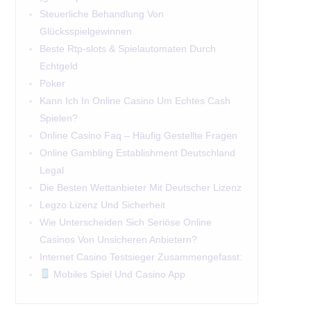
Steuerliche Behandlung Von
Glücksspielgewinnen
Beste Rtp-slots & Spielautomaten Durch
Echtgeld
Poker
Kann Ich In Online Casino Um Echtes Cash
Spielen?
Online Casino Faq – Häufig Gestellte Fragen
Online Gambling Establishment Deutschland
Legal
Die Besten Wettanbieter Mit Deutscher Lizenz
Legzo Lizenz Und Sicherheit
Wie Unterscheiden Sich Seriöse Online
Casinos Von Unsicheren Anbietern?
Internet Casino Testsieger Zusammengefasst:
Mobiles Spiel Und Casino App