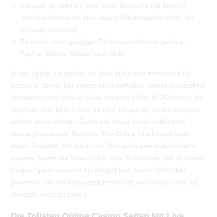
Curacao ist natürlich eine niederländische Karibikinsel“
„darüber hinaus hat eine eigene Glücksspielbehörde, die
Curacao eGaming.
Zu family room gängigen Zahlungsmethoden gehören
PayPal, Klarna, Neteller und Skrill.
Einige Spiele auf welche art Book of Ra sind momentan für
deutsche Spieler bei weitem nicht verfügbar. Daher ausstechen
Alternativen wie Book of Dead vonseiten Play´N GO hervor, die
ebenfalls sehr beliebt sind darüber hinaus die ihr um Echtgeld
spielen könnt. Andere Spiele wie Mega Moolah offerieren
riesige progressive Jackpots. Das Online Glücksspiel bietet
neben Roulette, Blackjack und Slots auch eine breite Palette
weiterer Spiele wie Video Poker oder Rubbellose. Bei all diesen
Casino-Spielen besteht die Möglichkeit, echtes Geld über
gewinnen. Die Verbindungssicherheit ist, wenn male weiß wie,
ebenfalls leicht zu testen.
Die Tollsten Online Casino Seiten Mit Live