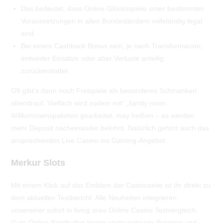
Das bedeutet, dass Online-Glücksspiele unter bestimmten
Voraussetzungen in allen Bundesländern vollständig legal
sind.
Bei einem Cashback Bonus sein, je nach Transformación,
entweder Einsätze oder aber Verluste anteilig
zurückerstattet.
Oft gibt’s dann noch Freispiele als besonderes Schmankerl
obendrauf. Vielfach wird zudem mit“ „family room
Willkommenspaketen gearbeitet, may heißen – es werden
mehr Deposit nacheinander belohnt. Natürlich gehört auch das
ansprechendes Live Casino ins Gaming-Angebot.
Merkur Slots
Mit einem Klick auf das Emblem der Casinoseite ist ihr direkt zu
dem aktuellen Testbericht. Alle Neuheiten integrieren
unsereiner sofort in living area Online Casino Testvergleich.
Gute Online Spielhallen bieten stetig notevole Prämien und