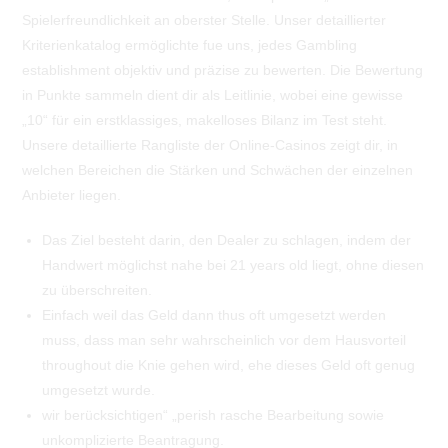
Spielerfreundlichkeit an oberster Stelle. Unser detaillierter
Kriterienkatalog ermöglichte fue uns, jedes Gambling
establishment objektiv und präzise zu bewerten. Die Bewertung
in Punkte sammeln dient dir als Leitlinie, wobei eine gewisse
„10“ für ein erstklassiges, makelloses Bilanz im Test steht.
Unsere detaillierte Rangliste der Online-Casinos zeigt dir, in
welchen Bereichen die Stärken und Schwächen der einzelnen
Anbieter liegen.
Das Ziel besteht darin, den Dealer zu schlagen, indem der
Handwert möglichst nahe bei 21 years old liegt, ohne diesen
zu überschreiten.
Einfach weil das Geld dann thus oft umgesetzt werden
muss, dass man sehr wahrscheinlich vor dem Hausvorteil
throughout die Knie gehen wird, ehe dieses Geld oft genug
umgesetzt wurde.
wir berücksichtigen“ „perish rasche Bearbeitung sowie
unkomplizierte Beantragung.