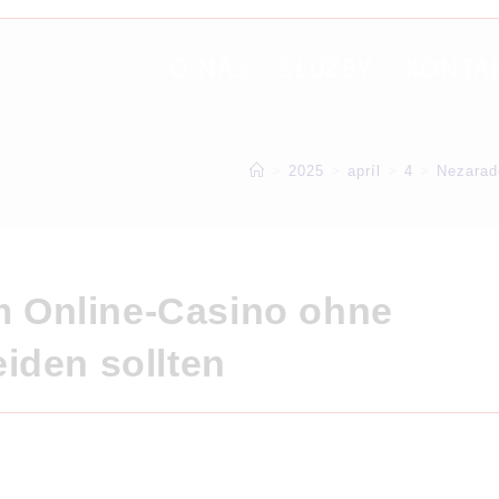
O NÁS
SLUŽBY
KONTA
>
2025
>
apríl
>
4
>
Nezarad
em Online-Casino ohne
iden sollten