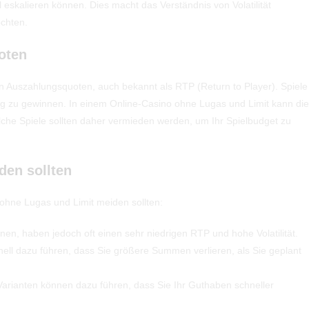
l eskalieren können. Dies macht das Verständnis von Volatilität
öchten.
oten
gen Auszahlungsquoten, auch bekannt als RTP (Return to Player). Spiele
ig zu gewinnen. In einem Online-Casino ohne Lugas und Limit kann di
olche Spiele sollten daher vermieden werden, um Ihr Spielbudget zu
den sollten
o ohne Lugas und Limit meiden sollten:
n, haben jedoch oft einen sehr niedrigen RTP und hohe Volatilität.
ell dazu führen, dass Sie größere Summen verlieren, als Sie geplant
arianten können dazu führen, dass Sie Ihr Guthaben schneller