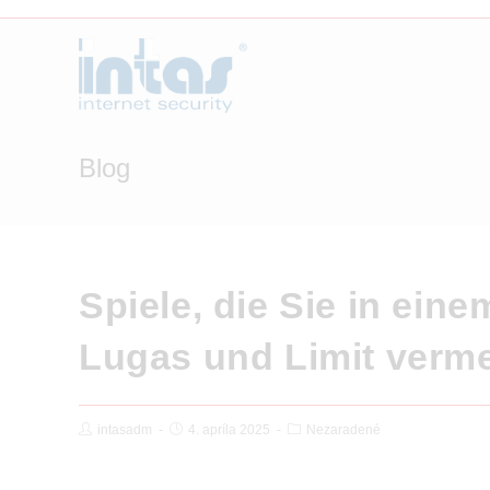
Skip
to
content
Blog
Spiele, die Sie in ein
Lugas und Limit verme
Post
Post
Post
intasadm
4. apríla 2025
Nezaradené
Author:
published:
Category: