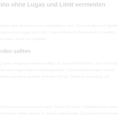
asino ohne Lugas und Limit vermeiden
 denen viele spannend und unterhaltsam sind. Doch es gibt auch Spiele
asino ohne Lugas und Limit. Diese Artikel wird Ihnen einen Überblick
ein kann, diese zu umgehen.
rden sollten
asino umgangen werden sollten, ist das erhöhte Risiko, das mit ihnen
t oder eine ungünstige Auszahlungsquote. Ohne Regulierungen, wie sie
ele schnell zu großen Verlusten führen. Somit ist es wichtig, die
n Bezug auf seine Auszahlungen. Spiele mit hoher Volatilität bieten zwar
nem hohen Risiko einher. In einem unregulierten Casino-Umfeld könne