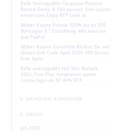
Bells Unstoppable Gorgeous Position
Review Demo & 100 percent free casino
emoticoins Enjoy RTP Look at
Mybet Kasino Prämie 100% bis zu 500
,
Vortragen $ 1 Einzahlung wild warriors
qua PayPal
Mybet Kasino Gutschein Klicken Sie auf
diesen Link Code April 2025: 100 Bonus,
Free Spins
Bells unstoppable Hot Slot Remark
2025, Free Play temptation queen
casino login uk 97 44% RTP
NAJNOVŠIE KOMENTÁRE
ARCHÍV
jún 2025
n