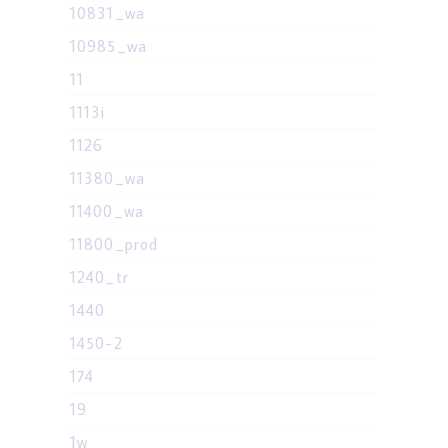
10831_wa
10985_wa
11
1113i
1126
11380_wa
11400_wa
11800_prod
1240_tr
1440
1450-2
174
19
1w