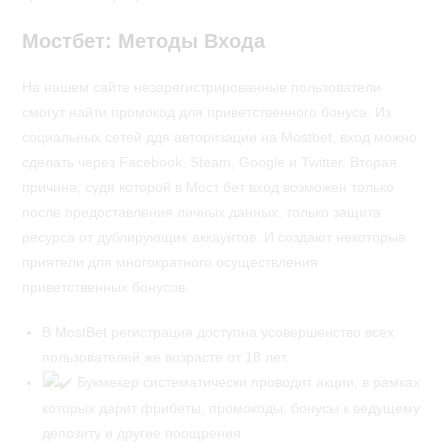
Мостбет: Методы Входа
На нашем сайте незарегистрированные пользователи
смогут найти промокод для приветственного бонуса. Из
социальных сетей ддя авторизации на Mostbet, вход можно
сделать через Facebook, Steam, Google и Twitter. Вторая
причина, судя которой в Мост бет вход возможен только
после предоставления личных данных, только защита
ресурса от дублирующих аккаунтов. И создают некоторые
приятели для многократного осуществления
приветственных бонусов.
В MostBet регистрация доступна усовершенство всех
пользователей же возрасте от 18 лет.
Букмекер систематически проводит акции, в рамках
которых дарит фрибеты, промокоды, бонусы к ведущему
депозиту и другие поощрения.