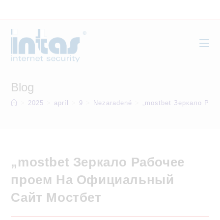
Skip
to
content
Blog
>
2025
>
apríl
>
9
>
Nezaradené
>
„mostbet Зеркало Ра
„mostbet Зеркало Рабочее
проем На Официальный
Сайт Мостбет