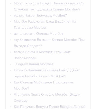
Могу шатляром Поздно Ночью связался Со
Службой Техподдержки Казино Мостбет?
только Такое Промокод Mostbet?
Мостбет Казахстан: Вход В кабинет На
Платформе Mostbet
использовать Оплаты Мостбет
эту Комиссию Взымает Казино Мостбет При
Выводе Средств?
только Войти В Мостбет, Если Сайт
Заблокирован
Telegram Канал Мостбет
Сколько Времени занимает Вывод Денег
одним Онлайн Казино Most Bet?
Как Скачать Мобильное Приложение
Мостбет?
Что нужно Знать О после Мостбет Вход и
Систему
Как Получить Бонусы После Входа а Личный