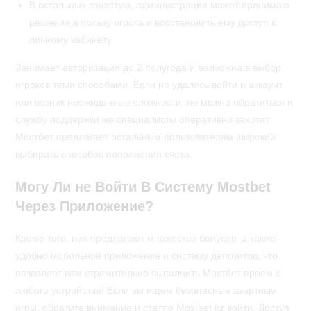
В остальных зачастую, администрация может принимаю
решение в пользу игрока и восстановить ему доступ к
личному кабинету.
Занимает авторизация до 2 полугода и возможна в выбор
игроков теми способами. Если но удалось войти и аккаунт
или возник неожиданные сложности, не можно обратиться и
службу поддержки же специалисты оперативно захотят.
Мостбет предлагает остальным пользователям широкий
выбирать способов пополнения счета.
Могу Ли не Войти В Систему Mostbet
Через Приложение?
Кроме того, них предлагают множество бонусов, а также
удобно мобильное приложение и систему депозитов, что
позволяет вам стремительно выполнить Мостбет проем с
любого устройства! Если вы ищем безопасные азартные
игры, обратите внимание и статтю Mostbet kz войти. Доступ