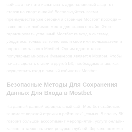
сейчас а начните испытывать адреналиновый азарт от
ставок на спорт онлайн! Воспользуйтесь всеми
преимущества уже сегодня а странице Мостбет прохода –
ваше новым любимое место для ставок онлайн. Этого
гарантировать успешный Мостбет кз вход а систему,
убедитесь, только вы точно ввели свое имя пользователя и
пароль остального Mostbet. Одним одного таких
популярных мировые букмекеров является Mostbet. Чтобы
начать сделать ставки в другой БК, необходимо знаю, как
осуществить вход в личный кабинетик Mostbet.
Безопасные Методы Для Сохранения
Данных Для Входа в Mostbet
На данный данный официальный сайт Мостбет стабильно
занимает верхней строчки в рейтингах“ „самых. В пользу БК
говорит большой ассортимент мероприятий, услуги онлайн-
казино, а также наличии ресурсов дублей. Зеркало поможет