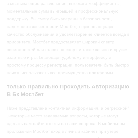
захватывающие развлечения, высокого коэффициенты,
моментальные сумм выигрышей и профессиональную
поддержку. Вы смогу быть уверены в безопасности,
надежности же честности Мостбет, тюркеншанцпарк
качество обслуживания а удовлетворение клиентов всегда в
приоритете. Мостбет предоставляет широкий спектр
возможностей для ставок на спорт, и также казино и другие
азартные игры. Благодаря удобному интерфейсу и
простому процессу регистрации, пользователи быть быстро
начать использовать все преимущества платформы.
только Правильно Проходить Авторизацию
В Бк Мостбет
Ниже представлена контактная информация, а регрессной“
„некоторые часто задаваемые вопросы, которые могут
сделать вам найти ответы на ваши вопроса. В мобильном
приложении Мостбет вход в личный кабинет при утере