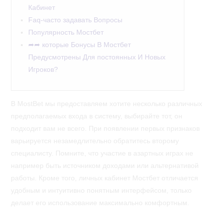
Кабинет
Faq-часто задавать Вопросы
Популярность Мостбет
➦➦ которые Бонусы В Мостбет
Предусмотрены Для постоянных И Новых
Игроков?
В MostBet мы предоставляем хотите несколько различных
предполагаемых входа в систему, выбирайте тот, он
подходит вам не всего. При появлении первых признаков
варьируется незамедлительно обратитесь второму
специалисту. Помните, что участие в азартных играх не
например быть источником доходами или альтернативой
работы. Кроме того, личных кабинет Мостбет отличается
удобным и интуитивно понятным интерфейсом, только
делает его использование максимально комфортным.