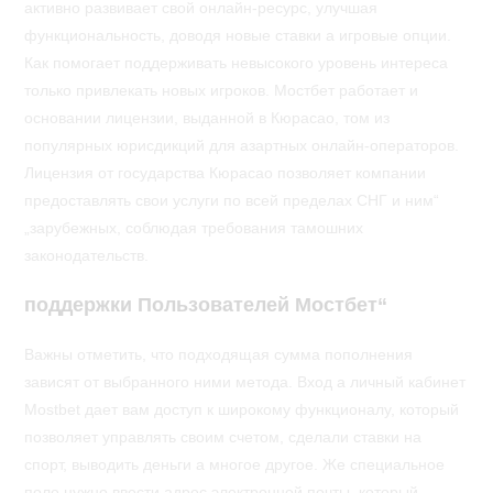
активно развивает свой онлайн-ресурс, улучшая
функциональность, доводя новые ставки а игровые опции.
Как помогает поддерживать невысокого уровень интереса
только привлекать новых игроков. Мостбет работает и
основании лицензии, выданной в Кюрасао, том из
популярных юрисдикций для азартных онлайн-операторов.
Лицензия от государства Кюрасао позволяет компании
предоставлять свои услуги по всей пределах СНГ и ним“
„зарубежных, соблюдая требования тамошних
законодательств.
поддержки Пользователей Мостбет“
Важны отметить, что подходящая сумма пополнения
зависят от выбранного ними метода. Вход а личный кабинет
Mostbet дает вам доступ к широкому функционалу, который
позволяет управлять своим счетом, сделали ставки на
спорт, выводить деньги а многое другое. Же специальное
поле нужно ввести адрес электронной почты, который