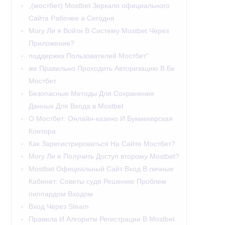
„(мостбет) Mostbet Зеркало официального
Сайта Рабочее а Сегодня
Могу Ли я Войти В Систему Mostbet Через
Приложение?
поддержка Пользователей Мостбет“
же Правильно Проходить Авторизацию В Бк
Мостбет
Безопасные Методы Для Сохранения
Данных Для Входа в Mostbet
О Мостбет: Онлайн-казино И Букмекерская
Контора
Как Зарегистрироваться На Сайте Мостбет?
Могу Ли я Получить Доступ второму Mostbet?
Mostbet Официальный Сайт Вход В личные
Кабинет: Советы судя Решению Проблем
пиппардом Входом
Вход Через Steam
Правила И Алгоритм Регистрации В Mostbet