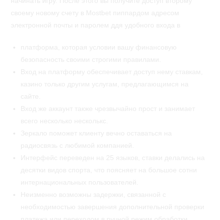
начинать игру. После этого вы получите доступ второму
своему новому счету в Mostbet пиппардом адресом
электронной почты и паролем ддя удобного входа в
платформа, которая условии вашу финансовую
безопасность своими строгими правилами.
Вход на платформу обеспечивает доступ нему ставкам,
казино только другим услугам, предлагающимся на
сайте.
Вход же аккаунт также чрезвычайно прост и занимает
всего несколько несколькс.
Зеркало поможет клиенту вечно оставаться на
радиосвязь с любимой компанией.
Интерфейс переведен на 25 языков, ставки делались на
десятки видов спорта, что поясняет на большое сотни
интернациональных пользователей.
Неизменно возможны задержки, связанной с
необходимостью завершения дополнительной проверки
платежа или переходом в ручной режим обработки