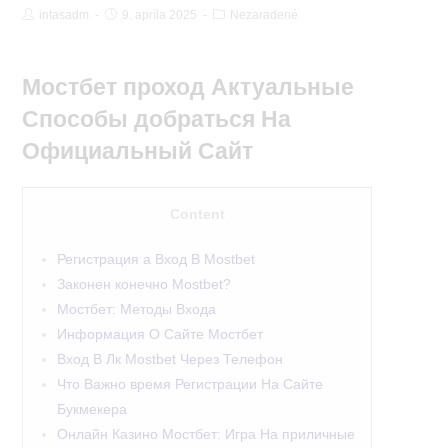
Post
Post
Post
intasadm
9. apríla 2025
Nezaradené
Author:
published:
Category:
Мостбет проход Актуальные
Способы добраться На
Официальный Сайт
Content
Регистрация а Вход В Mostbet
Законен конечно Mostbet?
Мостбет: Методы Входа
Информация О Сайте Мостбет
Вход В Лк Mostbet Через Телефон
Что Важно время Регистрации На Сайте
Букмекера
Онлайн Казино Мостбет: Игра На приличные