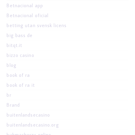
Betnacional app
Betnacional oficial
betting utan svensk licens
big bass de
bitqt.it
bizzo casino
blog
book of ra
book of ra it
br
Brand
buitenlandsecasino
buitenlandsecasino.org
bukmacherzy online