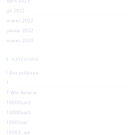
apríl 2023
júl 2022
marec 2022
január 2022
marec 2020
KATEGÓRIE
! Без рубрики
1
1 Win Aviator
10000sat2
10000sat5
10005sat
10060_wa