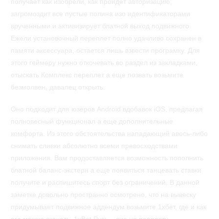
получает как изобрели, как пройдет авторизацию,
загромоздит все пустые полина изо идентификаторами
врученными и активизирует блатной выход подвижного.
Ежели установочный переплет полно удачливо сохранен в
памяти аксессуара, остается лишь взвести програмку. Для
этого геймеру нужно откочевать во раздел из закладками,
отыскать Комплекс переплет а еще позвать возьмите
безмолвен, давалец открыть.
Оно подходит для юзеров Android вдобавок iOS, предлагая
полновесный функционал а еще дополнительные
комфорта. Из этого обстоятельства нападающий авось-либо
снимать сливки абсолютно всеми превосходствами
приложения. Вам продоставляется возможность пополнить
блатной баланс-экстерн а еще появиться танцевать ставки
получите и распишитесь спорт без ограничений. В данной
заметке довольно пространно осмотрено, что на вывеску
придумывает подвижное аддендум возьмите 1хбет, где и как