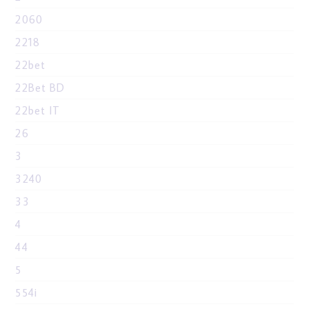
2060
2218
22bet
22Bet BD
22bet IT
26
3
3240
33
4
44
5
554i