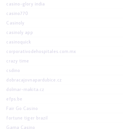
casino-glory india
casino770
Casinoly
casinoly app
casinoquick
corporativodehospitales.com.mx
crazy time
csdino
dobracajovnapardubice.cz
dolmar-makita.cz
efps.be
Fair Go Casino
fortune tiger brazil
Gama Casino