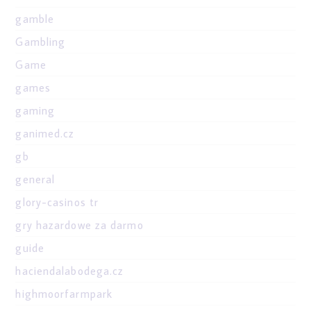
gamble
Gambling
Game
games
gaming
ganimed.cz
gb
general
glory-casinos tr
gry hazardowe za darmo
guide
haciendalabodega.cz
highmoorfarmpark