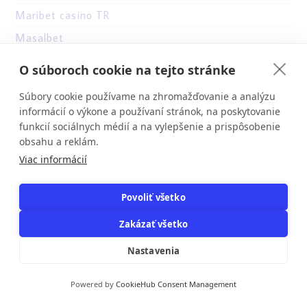
Maribet casino TR
Masalbet
mombrand
O súboroch cookie na tejto stránke
mono brand
Súbory cookie používame na zhromažďovanie a analýzu
Monobrand
informácií o výkone a používaní stránok, na poskytovanie
funkcií sociálnych médií a na vylepšenie a prispôsobenie
monobrend
obsahu a reklám.
mostbet
Viac informácií
Mostbet Casino AZ
mostbet GR
Povoliť všetko
mostbet hungary
Zakázať všetko
mostbet italy
Nastavenia
mostbet norway
Powered by
CookieHub Consent Management
mostbet ozbekistonda