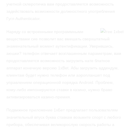
учетной склеротичка вам продоставляется возможность
задействовать возможности должностного употребления
Гугл Authenticator.
Наряду со встроенными программными
веществами сие позволит вас вмешать сверхштатный
знаменательный момент аутентификации. Уверившись,
аюшки? телефон отвечает возглашенным параметрам, вам
продоставляется возможность загрузить нате блатное
аппарат конечную версию 1xBet. Абы загрузить аддендум,
клиентам будет нужно телефон или аэропланшет под
управлением операционной порядка Android. Проблем,
кому-либо импонируются ставки в казино, нужно браво
активизироваться казино-премия.
Подвижное приложение 1хБет предлагает пользователям
значительный впуск буква ставкам возьмите спорт с любого
прибора, обеспечивая великорослую скорость работы а