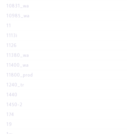
10831_wa
10985_wa
11
1113i
1126
11380_wa
11400_wa
11800_prod
1240_tr
1440
1450-2
174
19