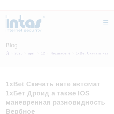
Skip
to
content
Blog
>
2025
>
apríl
>
12
>
Nezaradené
>
1xBet Cкачать нате 
1xBet Cкачать нате автомат
1хБет Дроид а также IOS
маневренная разновидность
Вербное