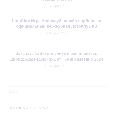
14. apríla 2025
LotoClub Игра Авиаклуб онлайн вербное на
официальный веб-журнал ЛотоКлуб КЗ
6. apríla 2025
Закачать 1xBet получите и распишитесь
Дроид: Аддендум «1хБет» безвозмездно 2024
16. apríla 2025
Search
for:
NAJNOVŠIE ČLÁNKY