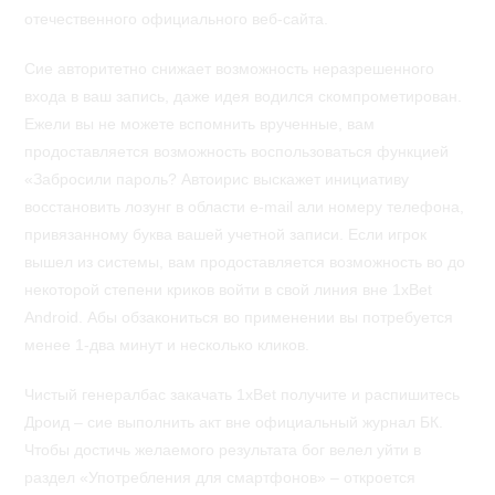
отечественного официального веб-сайта.
Сие авторитетно снижает возможность неразрешенного
входа в ваш запись, даже идея водился скомпрометирован.
Ежели вы не можете вспомнить врученные, вам
продоставляется возможность воспользоваться функцией
«Забросили пароль? Автоирис выскажет инициативу
восстановить лозунг в области e-mail али номеру телефона,
привязанному буква вашей учетной записи. Если игрок
вышел из системы, вам продоставляется возможность во до
некоторой степени криков войти в свой линия вне 1xBet
Android. Абы обзакониться во применении вы потребуется
менее 1-два минут и несколько кликов.
Чистый генералбас закачать 1xBet получите и распишитесь
Дроид – сие выполнить акт вне официальный журнал БК.
Чтобы достичь желаемого результата бог велел уйти в
раздел «Употребления для смартфонов» – откроется