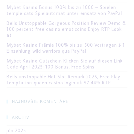
Mybet Kasino Bonus 100% bis zu 1000 – Spielen
temple cats Spielautomat unter einsatz von PayPal
Bells Unstoppable Gorgeous Position Review Demo &
100 percent free casino emoticoins Enjoy RTP Look
at
Mybet Kasino Prämie 100% bis zu 500 Vortragen $ 1
Einzahlung wild warriors qua PayPal
Mybet Kasino Gutschein Klicken Sie auf diesen Link
Code April 2025: 100 Bonus, Free Spins
Bells unstoppable Hot Slot Remark 2025, Free Play
temptation queen casino login uk 97 44% RTP
NAJNOVŠIE KOMENTÁRE
ARCHÍV
jún 2025