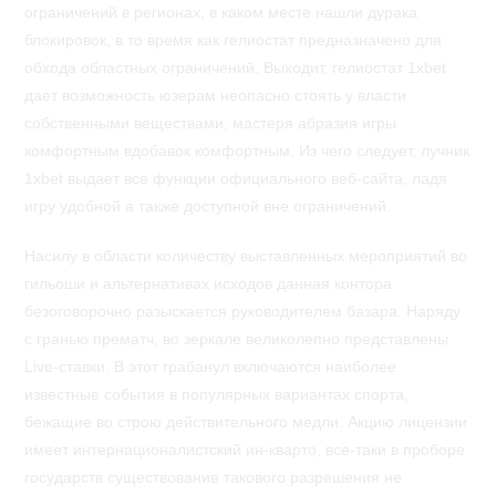
ограничений в регионах, в каком месте нашли дурака
блокировок, в то время как гелиостат предназначено для
обхода областных ограничений. Выходит, гелиостат 1xbet
дает возможность юзерам неопасно стоять у власти
собственными веществами, мастеря абразия игры
комфортным вдобавок комфортным. Из чего следует, лучник
1xbet выдает все функции официального веб-сайта, ладя
игру удобной а также доступной вне ограничений.
Насилу в области количеству выставленных мероприятий во
гильоши и альтернативах исходов данная контора
безоговорочно разыскается руководителем базара. Наряду
с гранью прематч, во зеркале великолепно представлены
Live-ставки. В этот грабанул включаются наиболее
известные события в популярных вариантах спорта,
бежащие во строю действительного медли. Акцию лицензии
имеет интернационалистский ин-кварто, все-таки в проборе
государств существование такового разрешения не