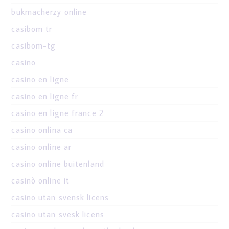
bukmacherzy online
casibom tr
casibom-tg
casino
casino en ligne
casino en ligne fr
casino en ligne france 2
casino onlina ca
casino online ar
casino online buitenland
casinò online it
casino utan svensk licens
casino utan svesk licens