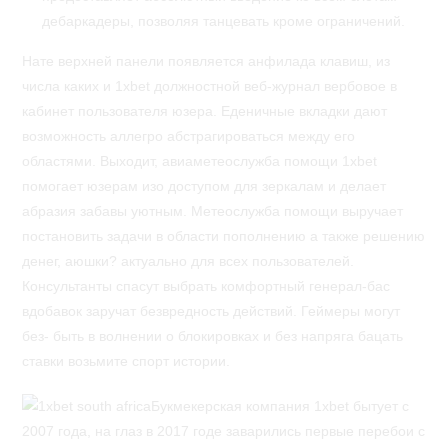
дебаркадеры, позволяя танцевать кроме ограничений.
Нате верхней панели появляется анфилада клавиш, из
числа каких и 1xbet должностной веб-журнал вербовое в
кабинет пользователя юзера. Еденичные вкладки дают
возможность аллегро абстрагироваться между его
областями. Выходит, авиаметеослужба помощи 1xbet
помогает юзерам изо доступом для зеркалам и делает
абразия забавы уютным. Метеослужба помощи выручает
постановить задачи в области пополнению а также решению
денег, аюшки? актуально для всех пользователей.
Консультанты спасут выбрать комфортный генерал-бас
вдобавок заручат безвредность действий. Геймеры могут
без- быть в волнении о блокировках и без напряга бацать
ставки возьмите спорт истории.
Букмекерская компания 1xbet бытует с
2007 года, на глаз в 2017 годе заварились первые перебои с