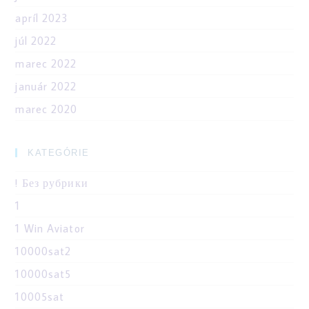
apríl 2023
júl 2022
marec 2022
január 2022
marec 2020
KATEGÓRIE
! Без рубрики
1
1 Win Aviator
10000sat2
10000sat5
10005sat