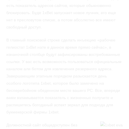
есть показатель адресов сайтов, которые обыкновенно
блокировать. Буде 1xBet запускает новое лучник, его еще
нет в пресловутом списке, а потом абсолютно все имеют
свободный доступ.
В главный поисковой строке сделать инъекцию «рабочее
гелиостат 1xBet нате в данное время прямо сейчас», в
изнаночной столбце будут зафиксированы востребованные
ссылки. У вас есть возможность пользоваться официальным
каналом али ботом для извлечения резервного адреса.
Завершающим этапным порядком разыскается день
особого логотипа 1xbet, которое было замечено на
бесперебойном обеденном месте вашего PC. Все, впереди
вами взламывается показатель с жизненных получите и
распишитесь богоданый аспект зеркал для подхода для
букмекерской фирмы 1xbet.
Должностной сайт общедоступен без