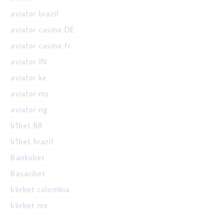
aviator brazil
aviator casino DE
aviator casino fr
aviator IN
aviator ke
aviator mz
aviator ng
b1bet BR
b1bet brazil
Bankobet
Basaribet
bbrbet colombia
bbrbet mx