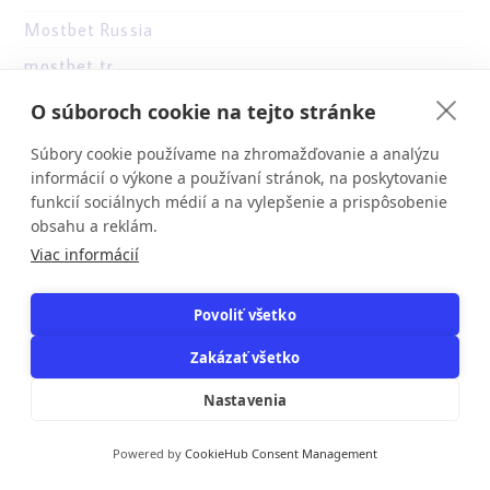
Mostbet Russia
mostbet tr
mostbet скачать
O súboroch cookie na tejto stránke
mostbet скачать ru
Súbory cookie používame na zhromažďovanie a analýzu
Mr Bet casino DE
informácií o výkone a používaní stránok, na poskytovanie
funkcií sociálnych médií a na vylepšenie a prispôsobenie
mr jack bet brazil
obsahu a reklám.
mustang-schoenen.be
Viac informácií
mx-bbrbet-casino
Povoliť všetko
news
Nezaradené
Zakázať všetko
Novibet
Nastavenia
nv casino
Powered by
CookieHub Consent Management
NV Casino Bonus