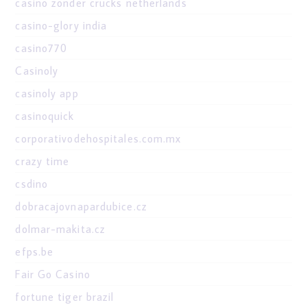
casino zonder crucks netherlands
casino-glory india
casino770
Casinoly
casinoly app
casinoquick
corporativodehospitales.com.mx
crazy time
csdino
dobracajovnapardubice.cz
dolmar-makita.cz
efps.be
Fair Go Casino
fortune tiger brazil