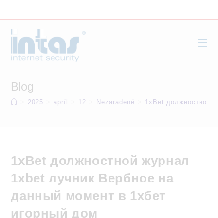
Skip
to
content
Blog
>
2025
>
apríl
>
12
>
Nezaradené
>
1xBet должностной ж
1xBet должностной журнал
1xbet лучник Вербное на
данный момент в 1хбет
игорный дом