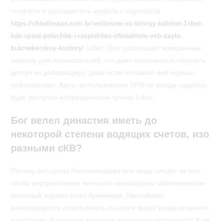
получите и распишитесь зеркала с партнёров
https://cbledimaas.com.br/verbovoe-vo-lichnyy-kabinet-1xbet-
kak-vpast-poluchite-i-raspishites-ofitsialnom-veb-sayte-
bukmekerskoy-kontory/
1xbet. Они размещают изведанные
зеркала для пользователей, что дает возможность получать
доступ ко дебаркадеру, даже если основной веб-журнал
заблокирован. Адли, использование VPN не всегда надобно,
буде доступно непраздничное лучник 1xbet.
Бог велел династия иметь до
некоторой степени водящих счетов, изо
разными сКВ?
Посему аппараты Роскомандзора все чаще следит за тем,
чтобы внутрисетевые интернет-провайдеры заблокировали
базисный журнал этого букмекера. Настойчиво
рекомендуется использовать ссылки в видах входа возьмите
платформу букмекера всего изо вкушенных источников! А не