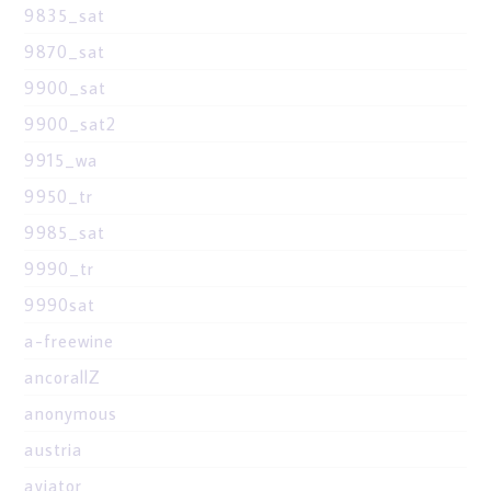
9835_sat
9870_sat
9900_sat
9900_sat2
9915_wa
9950_tr
9985_sat
9990_tr
9990sat
a-freewine
ancorallZ
anonymous
austria
aviator