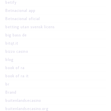
betify
Betnacional app
Betnacional oficial
betting utan svensk licens
big bass de
bitqt.it
bizzo casino
blog
book of ra
book of ra it
br
Brand
buitenlandsecasino
buitenlandsecasino.org