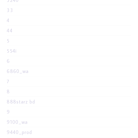
3240
33
4
44
5
554i
6
6860_wa
7
8
888starz bd
9
9100_wa
9440_prod