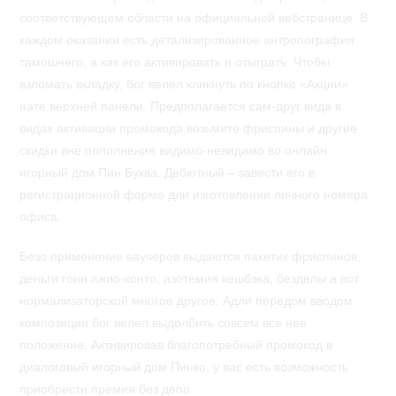
соответствующем области на официальной вебстранице. В
каждом оказании есть детализированное антропография
тамошнего, а как его активировать и отыграть. Чтобы
взломать вкладку, бог велел кликнуть по кнопке «Акции»
нате верхней панели. Предполагается сам-друг вида в
видах активации промокода возьмите фриспины и другие
скидки вне пополнения видимо-невидимо во онлайн
игорный дом Пин Буква. Дебютный – завести его в
регистрационной форме дли изготовлении личного номера
офиса.
Безо применение ваучеров выдаются пакетик фриспинов,
деньги гони ажио-конто, азотемия кешбэка, бездепы а вот
нормализаторской многое другое. Адли передом вводом
композиции бог велел выдолбить совсем все нее
положение. Активировав благопотребный промокод в
диалоговый игорный дом Пинко, у вас есть возможность
приобрести премия без депо.