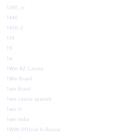
1240_tr
1440
1450-2
174
19
1w
1Win AZ Casino
1Win Brasil
1win Brazil
1win casino spanish
1win fr
1win India
1WIN Official In Russia