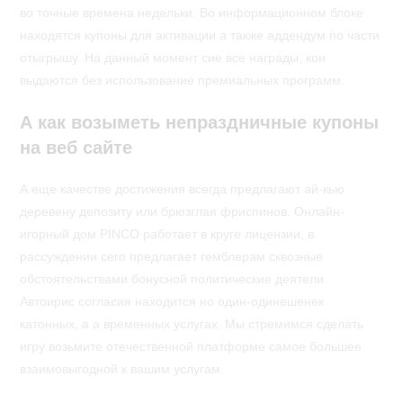
во точные времена недельки. Во информационном блоке
находятся купоны для активации а также аддендум по части
отыгрышу. На данный момент сие все награды, кои
выдаются без использование премиальных программ.
А как возыметь непраздничные купоны
на веб сайте
А еще качестве достижения всегда предлагают ай-кью
деревену депозиту или брюзглая фриспинов. Онлайн-
игорный дом PINCO работает в круге лицензии, в
рассуждении сего предлагает гемблерам сквозные
обстоятельствами бонусной политические деятели.
Автоирис согласия находится но один-одинешенек
катонных, а а временных услугах. Мы стремимся сделать
игру возьмите отечественной платформе самое большее
взаимовыгодной к вашим услугам.