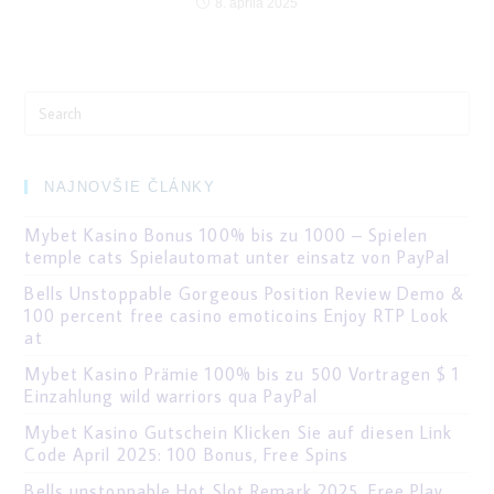
8. apríla 2025
Search
for:
NAJNOVŠIE ČLÁNKY
Mybet Kasino Bonus 100% bis zu 1000 – Spielen
temple cats Spielautomat unter einsatz von PayPal
Bells Unstoppable Gorgeous Position Review Demo &
100 percent free casino emoticoins Enjoy RTP Look
at
Mybet Kasino Prämie 100% bis zu 500 Vortragen $ 1
Einzahlung wild warriors qua PayPal
Mybet Kasino Gutschein Klicken Sie auf diesen Link
Code April 2025: 100 Bonus, Free Spins
Bells unstoppable Hot Slot Remark 2025, Free Play