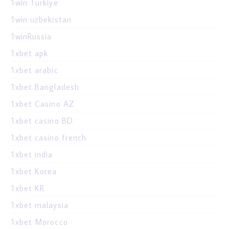
1win Turkiye
1win uzbekistan
1winRussia
1xbet apk
1xbet arabic
1xbet Bangladesh
1xbet Casino AZ
1xbet casino BD
1xbet casino french
1xbet india
1xbet Korea
1xbet KR
1xbet malaysia
1xbet Morocco