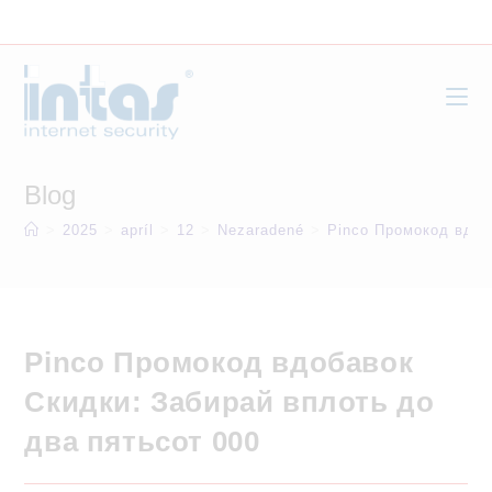
Skip
to
content
Blog
>
2025
>
apríl
>
12
>
Nezaradené
>
Pinco Промокод вдоб
Pinco Промокод вдобавок
Скидки: Забирай вплоть до
два пятьсот 000