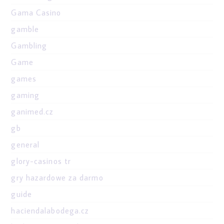
Gama Casino
gamble
Gambling
Game
games
gaming
ganimed.cz
gb
general
glory-casinos tr
gry hazardowe za darmo
guide
haciendalabodega.cz