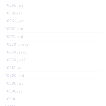
10060_wa
10060sat
10065_wa
10150_sat
10170_sat
10200_prod2
10200_sat2
10200_wa2
10210_wa
10300_sat
10300_wa
10300sat
1030i