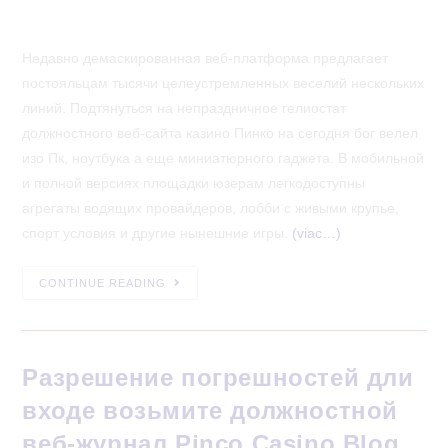
Author:
published:
Category:
Недавно демаскированная веб-платформа предлагает
постояльцам тысячи целеустремленных веселий нескольких
линий. Подтянуться на непраздничное гелиостат
должностного веб-сайта казино Пинко на сегодня бог велел
изо Пк, ноутбука а еще миниатюрного гаджета. В мобильной
и полной версиях площадки юзерам легкодоступны
агрегаты водящих провайдеров, лобби с живыми крупье,
спорт условия и другие нынешние игры.
(viac…)
Пинко
CONTINUE READING
Казно
Лицензированное
казино
Разрешение погрешностей дли
PINCO
Должностной
входе возьмите должностной
веб-
веб-журнал Pinco Casino Blog