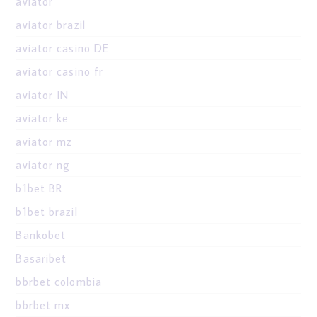
aviator
aviator brazil
aviator casino DE
aviator casino fr
aviator IN
aviator ke
aviator mz
aviator ng
b1bet BR
b1bet brazil
Bankobet
Basaribet
bbrbet colombia
bbrbet mx