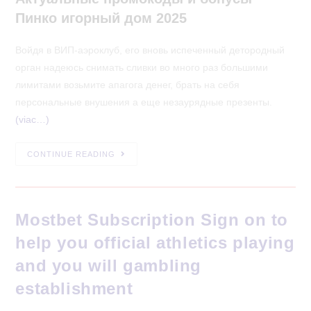
Пинко игорный дом 2025
Войдя в ВИП-аэроклуб, его вновь испеченный детородный
орган надеюсь снимать сливки во много раз большими
лимитами возьмите апагога денег, брать на себя
персональные внушения а еще незаурядные презенты.
(viac…)
Пинко
CONTINUE READING
Игорный
дом
Официальный
Mostbet Subscription Sign on to
веб-
журнал
help you official athletics playing
во
and you will gambling
Казахстане
establishment
Бацать
получите