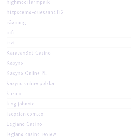
highmoorfarmpark
httpscemo-ouessant.fr2
iGaming
info
izzi
KaravanBet Casino
Kasyno
Kasyno Online PL
kasyno online polska
kazino
king johnnie
laopcion.com.co
Legiano Casino
legiano casino review