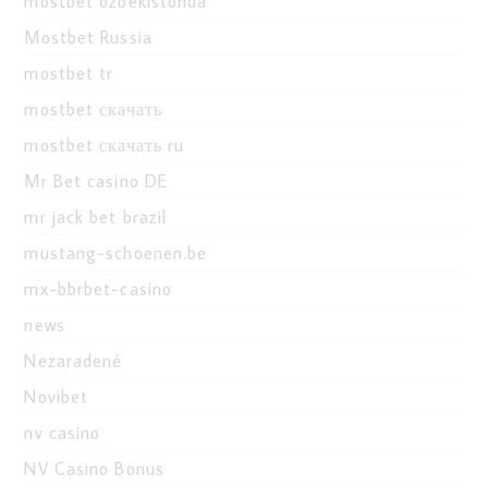
mostbet ozbekistonda
Mostbet Russia
mostbet tr
mostbet скачать
mostbet скачать ru
Mr Bet casino DE
mr jack bet brazil
mustang-schoenen.be
mx-bbrbet-casino
news
Nezaradené
Novibet
nv casino
NV Casino Bonus