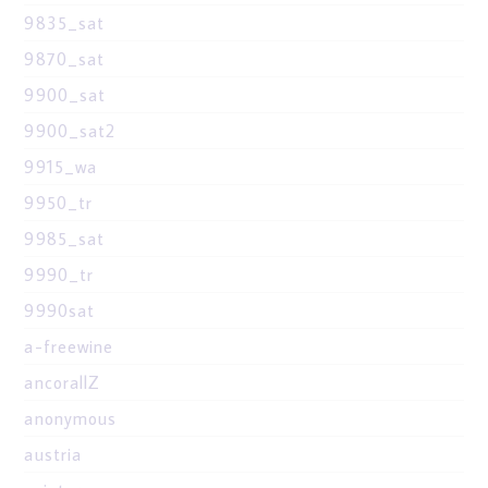
9835_sat
9870_sat
9900_sat
9900_sat2
9915_wa
9950_tr
9985_sat
9990_tr
9990sat
a-freewine
ancorallZ
anonymous
austria