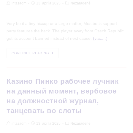
Post
Post
Post
intasadm
13. apríla 2025
Nezaradené
и
Author:
published:
Category:
распишитесь
Аржаны
Very be it a tiny hiccup or a large matter, Mostbet’s support
party features the back. The player away from Czech Republic
got its account banned instead of next cause.
(viac…)
Mostbet
CONTINUE READING
Subscription
Sign
on
Казино Пинко рабочее лучник
to
help
на данный момент, вербовое
you
на должностной журнал,
official
танцевать во слоты
athletics
playing
Post
Post
Post
intasadm
13. apríla 2025
Nezaradené
and
Author:
published:
Category: