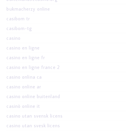
bukmacherzy online
casibom tr
casibom-tg
casino
casino en ligne
casino en ligne fr
casino en ligne france 2
casino onlina ca
casino online ar
casino online buitenland
casinò online it
casino utan svensk licens
casino utan svesk licens