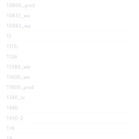
10800_prod
10831_wa
10985_wa
11
1113i
1126
11380_wa
11400_wa
11800_prod
1240_tr
1440
1450-2
174
19