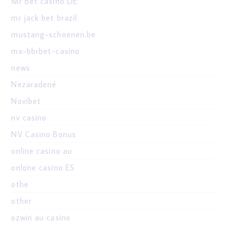
Mr Bet casino DE
mr jack bet brazil
mustang-schoenen.be
mx-bbrbet-casino
news
Nezaradené
Novibet
nv casino
NV Casino Bonus
online casino au
onlone casino ES
othe
other
ozwin au casino