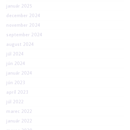
január 2025
december 2024
november 2024
september 2024
august 2024
júl 2024
jún 2024
január 2024
jún 2023
apríl 2023
júl 2022
marec 2022
január 2022