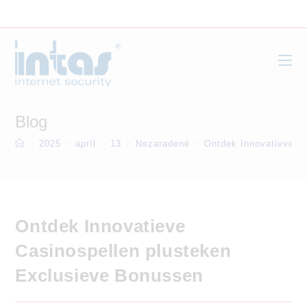
Skip
to
content
Blog
>
2025
>
apríl
>
13
>
Nezaradené
>
Ontdek Innovatieve C
Ontdek Innovatieve
Casinospellen plusteken
Exclusieve Bonussen