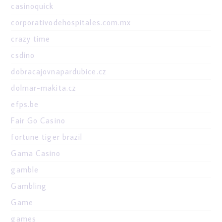
casinoquick
corporativodehospitales.com.mx
crazy time
csdino
dobracajovnapardubice.cz
dolmar-makita.cz
efps.be
Fair Go Casino
fortune tiger brazil
Gama Casino
gamble
Gambling
Game
games