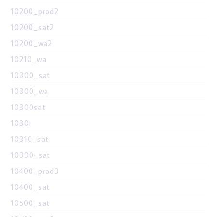
10200_prod2
10200_sat2
10200_wa2
10210_wa
10300_sat
10300_wa
10300sat
1030i
10310_sat
10390_sat
10400_prod3
10400_sat
10500_sat