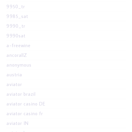
9950_tr
9985_sat
9990_tr
9990sat
a-freewine
ancorallZ
anonymous
austria
aviator
aviator brazil
aviator casino DE
aviator casino fr
aviator IN