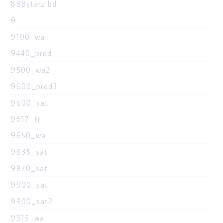
888starz bd
9
9100_wa
9440_prod
9500_wa2
9600_prod3
9600_sat
9617_tr
9650_wa
9835_sat
9870_sat
9900_sat
9900_sat2
9915_wa