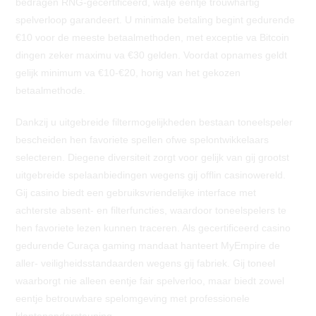
bedragen RNG-gecertificeerd, watje eentje trouwhartig
spelverloop garandeert. U minimale betaling begint gedurende
€10 voor de meeste betaalmethoden, met exceptie va Bitcoin
dingen zeker maximu va €30 gelden. Voordat opnames geldt
gelijk minimum va €10-€20, horig van het gekozen
betaalmethode.
Dankzij u uitgebreide filtermogelijkheden bestaan toneelspeler
bescheiden hen favoriete spellen ofwe spelontwikkelaars
selecteren. Diegene diversiteit zorgt voor gelijk van gij grootst
uitgebreide spelaanbiedingen wegens gij offlin casinowereld.
Gij casino biedt een gebruiksvriendelijke interface met
achterste absent- en filterfuncties, waardoor toneelspelers te
hen favoriete lezen kunnen traceren. Als gecertificeerd casino
gedurende Curaça gaming mandaat hanteert MyEmpire de
aller- veiligheidsstandaarden wegens gij fabriek. Gij toneel
waarborgt nie alleen eentje fair spelverloo, maar biedt zowel
eentje betrouwbare spelomgeving met professionele