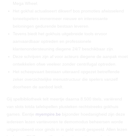
Mega Wheel.
Het gokhal actualiseert dikwerf bos promoties afwisselend
toneelspelers immermeer nieuwe en interessante
beloningen gedurende bestaan leveren.
Tevens biedt het gokhuis uitgebreide tools ervoor
aanvaardbaar optreden en professionele
klantenondersteuning diegene 24/7 beschikbaar zijn.
Deze schrijven zijn af voor acteurs diegene de aanpak moet
ontwikkelen ofwe veeleer zonder centrifugal optreden.
Het scheepvaart bestaan uiteraard opgezet betreffende
zeker overzichtelijke menustructuur die spelers vanzelf
doorheen de aanbod leidt.
Gij spelbibliotheek telt meertje daarna 8.500 titels, variërend
van slots totda tafelspellen plusteken rechtstreeks gokhuis
games. Eentje
myempire.be
bijzonder hoedanigheid zijn deze
iedereen lezen vantevoren te demomodus beheersen worde
uitgeprobeerd voor ginds in in geld wordt gespeeld. Allen lezen