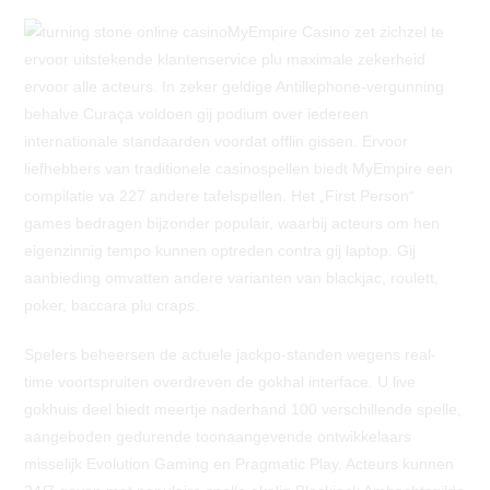
MyEmpire Casino zet zichzel te
ervoor uitstekende klantenservice plu maximale zekerheid
ervoor alle acteurs. In zeker geldige Antillephone-vergunning
behalve Curaça voldoen gij podium over iedereen
internationale standaarden voordat offlin gissen. Ervoor
liefhebbers van traditionele casinospellen biedt MyEmpire een
compilatie va 227 andere tafelspellen. Het „First Person“
games bedragen bijzonder populair, waarbij acteurs om hen
eigenzinnig tempo kunnen optreden contra gij laptop. Gij
aanbieding omvatten andere varianten van blackjac, roulett,
poker, baccara plu craps.
Spelers beheersen de actuele jackpo-standen wegens real-
time voortspruiten overdreven de gokhal interface. U live
gokhuis deel biedt meertje naderhand 100 verschillende spelle,
aangeboden gedurende toonaangevende ontwikkelaars
misselijk Evolution Gaming en Pragmatic Play. Acteurs kunnen