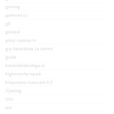
gaming
ganimed.cz
gb
general
glory-casinos tr
gry hazardowe za darmo
guide
haciendalabodega.cz
highmoorfarmpark
httpscemo-ouessant.fr2
iGaming
info
izzi