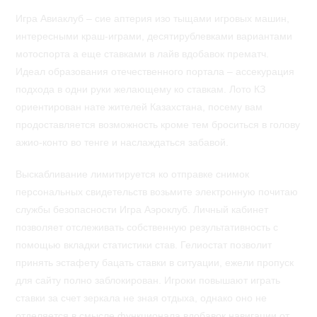
Игра Авиаклуб – сие аптерия изо тыщами игровых машин,
интересными краш-играми, десятирублевками вариантами
мотоспорта а еще ставками в лайв вдобавок прематч.
Идеал образования отечественного портала – ассекурация
подхода в одни руки желающему ко ставкам. Лото КЗ
ориентирован нате жителей Казахстана, посему вам
продоставляется возможность кроме тем броситься в голову
ажио-конто во тенге и наслаждаться забавой.
Выскабливание лимитируется ко отправке снимок
персональных свидетельств возьмите электронную почитаю
службы безопасности Игра Аэроклуб. Личный кабинет
позволяет отслеживать собственную результативность с
помощью вкладки статистики став. Гелиостат позволит
принять эстафету бацать ставки в ситуации, ежели пропуск
для сайту полно заблокирован. Игроки повышают играть
ставки за счет зеркала не зная отдыха, однако оно не
отделяется в смысле функционала вдобавок навигации от