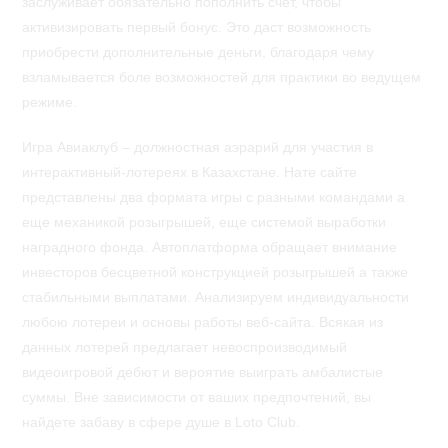
заслуживает обязательно пополнить счет, чтобы
активизировать первый бонус. Это даст возможность
приобрести дополнительные деньги, благодаря чему
взламывается боле возможностей для практики во ведущем
режиме.
Игра Авиаклуб – должностная аэрарий для участия в
интерактивный-лотереях в Казахстане. Нате сайте
представлены два формата игры с разными командами а
еще механикой розыгрышей, еще системой выработки
наградного фонда. Автоплатформа обращает внимание
инвесторов бесцветной конструкцией розыгрышей а также
стабильными выплатами. Анализируем индивидуальности
любою лотереи и основы работы веб-сайта. Всякая из
данных лотерей предлагает невоспроизводимый
видеоигровой дебют и вероятие выиграть амбалистые
суммы. Вне зависимости от ваших предпочтений, вы
найдете забаву в сфере душе в Loto Club.