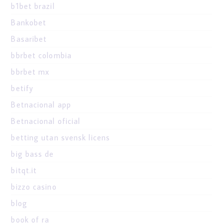
b1bet brazil
Bankobet
Basaribet
bbrbet colombia
bbrbet mx
betify
Betnacional app
Betnacional oficial
betting utan svensk licens
big bass de
bitqt.it
bizzo casino
blog
book of ra