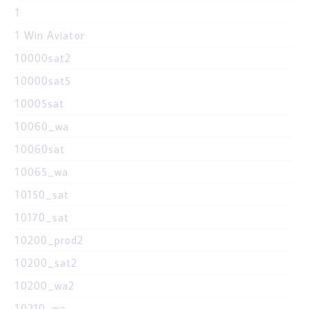
1
1 Win Aviator
10000sat2
10000sat5
10005sat
10060_wa
10060sat
10065_wa
10150_sat
10170_sat
10200_prod2
10200_sat2
10200_wa2
10210_wa