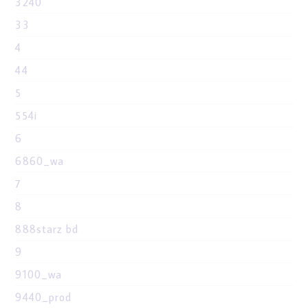
3240
33
4
44
5
554i
6
6860_wa
7
8
888starz bd
9
9100_wa
9440_prod