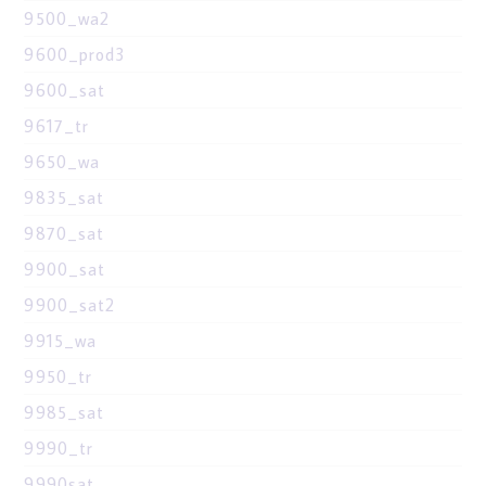
9500_wa2
9600_prod3
9600_sat
9617_tr
9650_wa
9835_sat
9870_sat
9900_sat
9900_sat2
9915_wa
9950_tr
9985_sat
9990_tr
9990sat