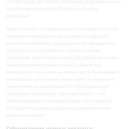
нате веб сайте. Дли любою с категорий, представленных во
онлайн игорный дом Игра 37 Клуб, есть близкие
достижения.
Важно отметить, чего официальное приложение Loto Club
гарантирует безвредность ваших данных а еще денег.
Безотлыжно скачивайте адденда всего изо официального
веб-сайта али авторизованных торговых центров
приложений. Автоплатформа Loto Club добила репутацию
фаворита возьмите рынке онлайн-игр Казахстана
благодарствуя линии главных превосходств. Выкладывайте
анализируем, как поступает выше- сервис уникальным а
также почему игроки выбирают Loto Club закачать для
собственных развлечений. Игра Клуб Игра 37 — сие
активная вариация популярной забавы. Лото Аэроклуб
37 выдается быстрыми раундами а еще вероятностью
крупных выигрышей.
Оформление нового аккаунта: