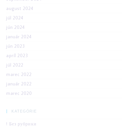
august 2024
júl 2024
jún 2024
január 2024
jún 2023
apríl 2023
júl 2022
marec 2022
január 2022
marec 2020
KATEGÓRIE
! Без рубрики