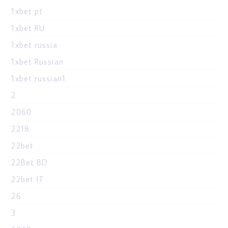
1xbet pt
1xbet RU
1xbet russia
1xbet Russian
1xbet russian1
2
2060
2218
22bet
22Bet BD
22bet IT
26
3