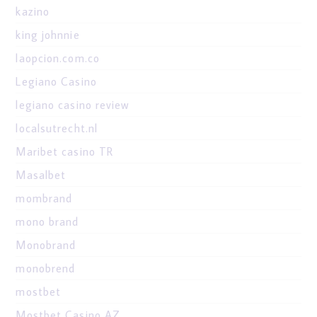
kazino
king johnnie
laopcion.com.co
Legiano Casino
legiano casino review
localsutrecht.nl
Maribet casino TR
Masalbet
mombrand
mono brand
Monobrand
monobrend
mostbet
Mostbet Casino AZ