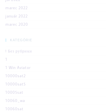
marec 2022
január 2022
marec 2020
KATEGÓRIE
! Без рубрики
1
1 Win Aviator
10000sat2
10000sat5
10005sat
10060_wa
10060sat