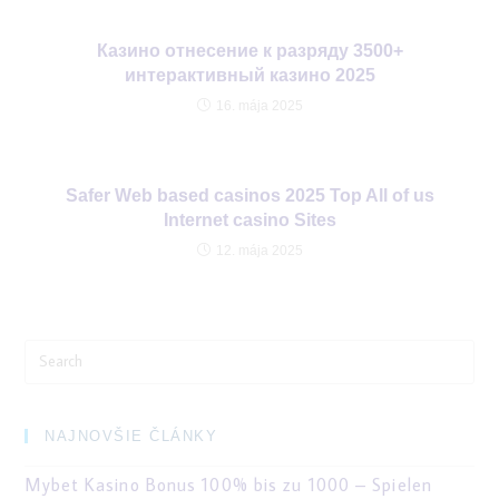
Казино отнесение к разряду 3500+
интерактивный казино 2025
16. mája 2025
Safer Web based casinos 2025 Top All of us
Internet casino Sites
12. mája 2025
Search
for:
NAJNOVŠIE ČLÁNKY
Mybet Kasino Bonus 100% bis zu 1000 – Spielen