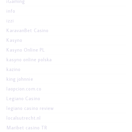
iGaming
info
izzi
KaravanBet Casino
Kasyno
Kasyno Online PL
kasyno online polska
kazino
king johnnie
laopcion.com.co
Legiano Casino
legiano casino review
localsutrecht.nl
Maribet casino TR