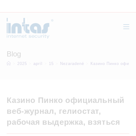
Skip
to
content
Blog
>
2025
>
apríl
>
15
>
Nezaradené
>
Казино Пинко официа
Казино Пинко официальный
веб-журнал, гелиостат,
рабочая выдержка, взяться