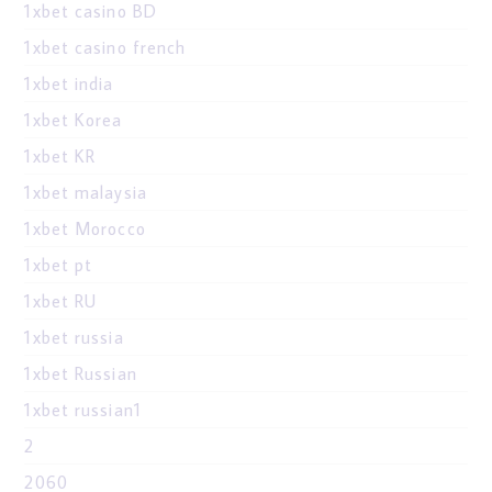
1xbet casino BD
1xbet casino french
1xbet india
1xbet Korea
1xbet KR
1xbet malaysia
1xbet Morocco
1xbet pt
1xbet RU
1xbet russia
1xbet Russian
1xbet russian1
2
2060