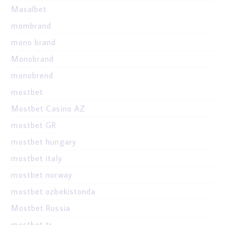
Masalbet
mombrand
mono brand
Monobrand
monobrend
mostbet
Mostbet Casino AZ
mostbet GR
mostbet hungary
mostbet italy
mostbet norway
mostbet ozbekistonda
Mostbet Russia
mostbet tr