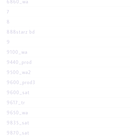
6860_wa
7
8
888starz bd
9
9100_wa
9440_prod
9500_wa2
9600_prod3
9600_sat
9617_tr
9650_wa
9835_sat
9870_sat