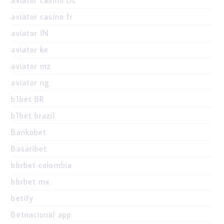
aviator casino fr
aviator IN
aviator ke
aviator mz
aviator ng
b1bet BR
b1bet brazil
Bankobet
Basaribet
bbrbet colombia
bbrbet mx
betify
Betnacional app