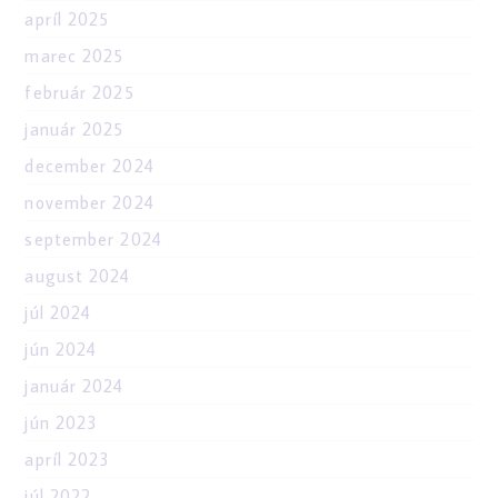
apríl 2025
marec 2025
február 2025
január 2025
december 2024
november 2024
september 2024
august 2024
júl 2024
jún 2024
január 2024
jún 2023
apríl 2023
júl 2022