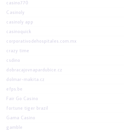
casino770
Casinoly
casinoly app
casinoquick
corporativodehospitales.com.mx
crazy time
csdino
dobracajovnapardubice.cz
dolmar-makita.cz
efps.be
Fair Go Casino
fortune tiger brazil
Gama Casino
gamble