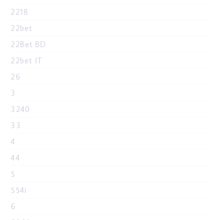
2218
22bet
22Bet BD
22bet IT
26
3
3240
33
4
44
5
554i
6