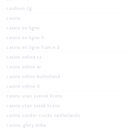
casibom-tg
casino
casino en ligne
casino en ligne fr
casino en ligne france 2
casino onlina ca
casino online ar
casino online buitenland
casinò online it
casino utan svensk licens
casino utan svesk licens
casino zonder crucks netherlands
casino-glory india