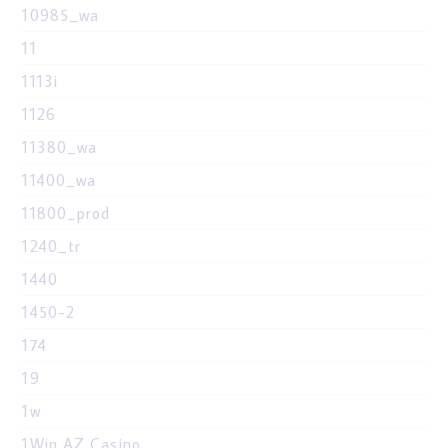
10985_wa
11
1113i
1126
11380_wa
11400_wa
11800_prod
1240_tr
1440
1450-2
174
19
1w
1Win AZ Casino