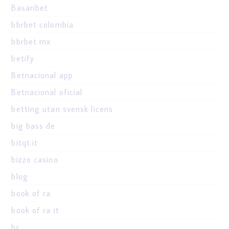
Basaribet
bbrbet colombia
bbrbet mx
betify
Betnacional app
Betnacional oficial
betting utan svensk licens
big bass de
bitqt.it
bizzo casino
blog
book of ra
book of ra it
br