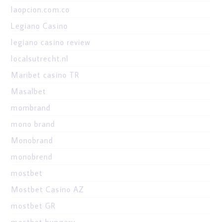
laopcion.com.co
Legiano Casino
legiano casino review
localsutrecht.nl
Maribet casino TR
Masalbet
mombrand
mono brand
Monobrand
monobrend
mostbet
Mostbet Casino AZ
mostbet GR
mostbet hungary