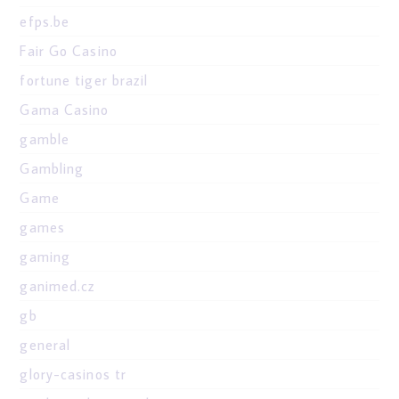
efps.be
Fair Go Casino
fortune tiger brazil
Gama Casino
gamble
Gambling
Game
games
gaming
ganimed.cz
gb
general
glory-casinos tr