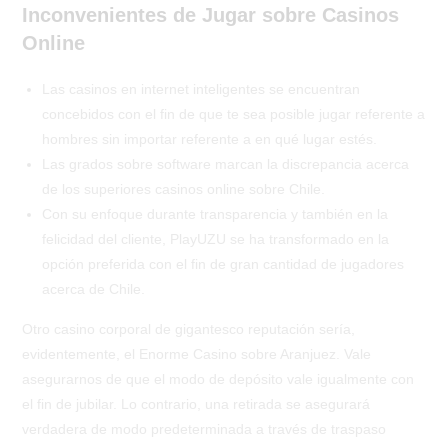
Inconvenientes de Jugar sobre Casinos
Online
Las casinos en internet inteligentes se encuentran
concebidos con el fin de que te sea posible jugar referente a
hombres sin importar referente a en qué lugar estés.
Las grados sobre software marcan la discrepancia acerca
de los superiores casinos online sobre Chile.
Con su enfoque durante transparencia y también en la
felicidad del cliente, PlayUZU se ha transformado en la
opción preferida con el fin de gran cantidad de jugadores
acerca de Chile.
Otro casino corporal de gigantesco reputación serí­a,
evidentemente, el Enorme Casino sobre Aranjuez. Vale
asegurarnos de que el modo de depósito vale igualmente con
el fin de jubilar. Lo contrario, una retirada se asegurará
verdadera de modo predeterminada a través de traspaso