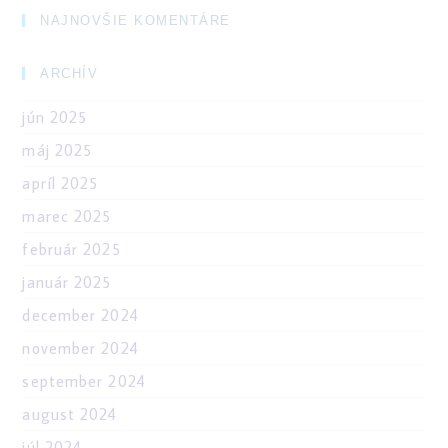
NAJNOVŠIE KOMENTÁRE
ARCHÍV
jún 2025
máj 2025
apríl 2025
marec 2025
február 2025
január 2025
december 2024
november 2024
september 2024
august 2024
júl 2024