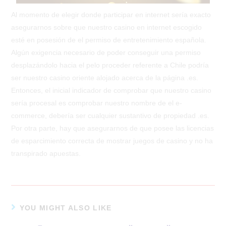
Al momento de elegir donde participar en internet serí­a exacto
asegurarnos sobre que nuestro casino en internet escogido
esté en posesión de el permiso de entretenimiento española.
Algún exigencia necesario de poder conseguir una permiso
desplazándolo hacia el pelo proceder referente a Chile podrí­a
ser nuestro casino oriente alojado acerca de la página .es.
Entonces, el inicial indicador de comprobar que nuestro casino
serí­a procesal es comprobar nuestro nombre de el e-
commerce, debería ser cualquier sustantivo de propiedad .es.
Por otra parte, hay que asegurarnos de que posee las licencias
de esparcimiento correcta de mostrar juegos de casino y no ha
transpirado apuestas.
YOU MIGHT ALSO LIKE