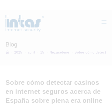
Skip
to
content
Blog
>
2025
>
apríl
>
15
>
Nezaradené
>
Sobre cómo detectar c
Sobre cómo detectar casinos
en internet seguros acerca de
España sobre plena era online