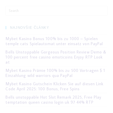
Search
for:
NAJNOVŠIE ČLÁNKY
Mybet Kasino Bonus 100% bis zu 1000 – Spielen
temple cats Spielautomat unter einsatz von PayPal
Bells Unstoppable Gorgeous Position Review Demo &
100 percent free casino emoticoins Enjoy RTP Look
at
Mybet Kasino Prämie 100% bis zu 500 Vortragen $ 1
Einzahlung wild warriors qua PayPal
Mybet Kasino Gutschein Klicken Sie auf diesen Link
Code April 2025: 100 Bonus, Free Spins
Bells unstoppable Hot Slot Remark 2025, Free Play
temptation queen casino login uk 97 44% RTP