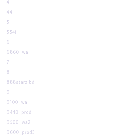
4
44
5
554i
6
6860_wa
7
8
888starz bd
9
9100_wa
9440_prod
9500_wa2
9600_prod3