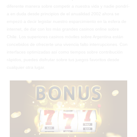
diferente manera sobre competir a nuestra vida y nadie pondrí­
a en duda desde principios de el anualidad 2002 ahora se
empezó a decir legislar nuestro esparcimiento en la esfera de
internet, de dar con los más grandes casinos online sobre
Chile. Los superiores casinos móviles sobre Argentina están
concebidos de ofrecerte una vivencia falto interrupciones. Con
interfaces optimizadas así­ como tiempos sobre contribución
rápidos, puedes disfrutar sobre tus juegos favoritos desde
cualquier otra lugar.