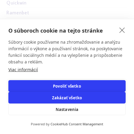
Quickwin
Ramenbet
restaurant-icook
O súboroch cookie na tejto stránke
result_1743
Review
Súbory cookie používame na zhromažďovanie a analýzu
informácií o výkone a používaní stránok, na poskytovanie
Reviewe
funkcií sociálnych médií a na vylepšenie a prispôsobenie
reviewer
obsahu a reklám.
Viac informácií
ricky casino australia
s-drazby
Povoliť všetko
savaspin
Zakázať všetko
se
Nastavenia
sizzling hot deluxe online
skovoroda.in.ua
Powered by
CookieHub Consent Management
slot