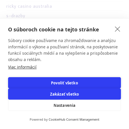
ricky casino australia
s-drazby
savaspin
O súboroch cookie na tejto stránke
se
Súbory cookie používame na zhromažďovanie a analýzu
sizzling hot deluxe online
informácií o výkone a používaní stránok, na poskytovanie
funkcií sociálnych médií a na vylepšenie a prispôsobenie
skovoroda.in.ua
obsahu a reklám.
slot
Viac informácií
Slots
Slots`
Povoliť všetko
slottica
Zakázať všetko
stoms.com.ua (2)
Nastavenia
stories
sugar rush
Powered by
CookieHub Consent Management