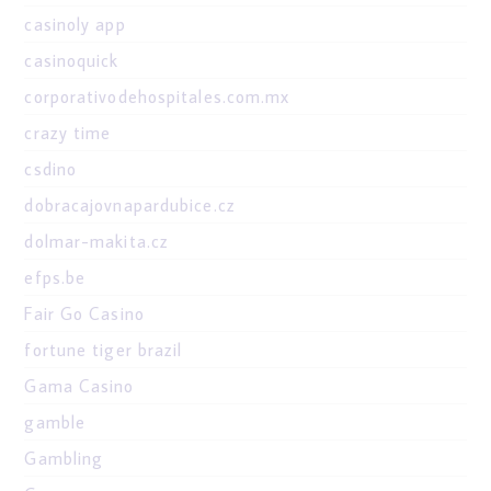
casinoly app
casinoquick
corporativodehospitales.com.mx
crazy time
csdino
dobracajovnapardubice.cz
dolmar-makita.cz
efps.be
Fair Go Casino
fortune tiger brazil
Gama Casino
gamble
Gambling