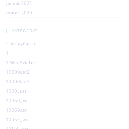
január 2022
marec 2020
KATEGÓRIE
! Без рубрики
1
1 Win Aviator
10000sat2
10000sat5
10005sat
10060_wa
10060sat
10065_wa