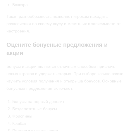
Баккара
Такая разнообразность позволяет игрокам находить
развлечения по своему вкусу и менять их в зависимости от
настроения.
Оцените бонусные предложения и
акции
Бонусы и акции являются отличным способом привлечь
новых игроков и удержать старых. При выборе казино важно
изучить условия получения и отыгрыша бонусов. Основные
бонусные предложения включают:
Бонусы на первый депозит
Бездепозитные бонусы
Фриспины
Кэшбэк
Программы лояльности