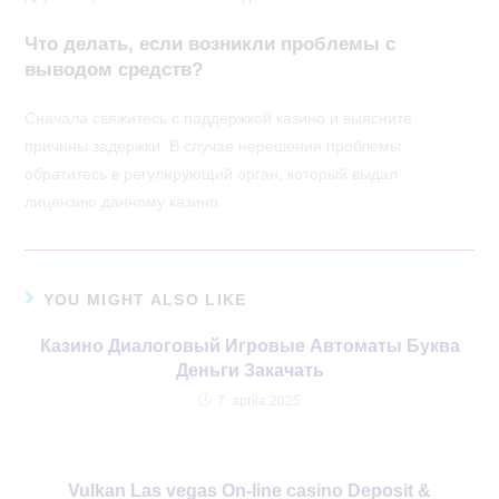
Что делать, если возникли проблемы с
выводом средств?
Сначала свяжитесь с поддержкой казино и выясните
причины задержки. В случае нерешения проблемы
обратитесь в регулирующий орган, который выдал
лицензию данному казино.
YOU MIGHT ALSO LIKE
Казино Диалоговый Игровые Автоматы Буква
Деньги Закачать
7. apríla 2025
Vulkan Las vegas On-line casino Deposit &