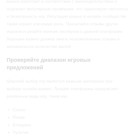
казино работают в соответствии с законодательством и
подлежат регулярным проверкам, что гарантирует честность
и безопасность игр. Репутация казино в онлайн сообществе
также играет ключевую роль. Прочитайте отзывы других
игроков и узнайте мнение экспертов о данной платформе.
Хорошее казино должно иметь положительные отзывы и
минимальное количество жалоб.
Проверяйте диапазон игровых
предложений
Широкий выбор игр является важным критерием при
выборе онлайн казино. Лучшие платформы предлагают
различные виды игр, такие как:
Слоты
Покер
Блэкджек
Рулетка