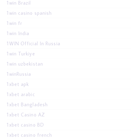
1win Brazil
1win casino spanish
1win fr
1win India
1WIN Official In Russia
1win Turkiye
1win uzbekistan
1winRussia
1xbet apk
1xbet arabic
1xbet Bangladesh
1xbet Casino AZ
1xbet casino BD
1xbet casino french