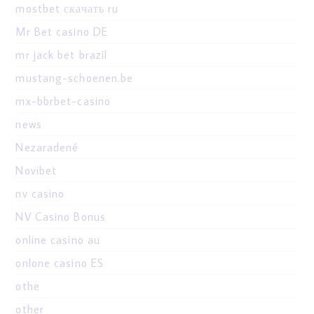
mostbet скачать ru
Mr Bet casino DE
mr jack bet brazil
mustang-schoenen.be
mx-bbrbet-casino
news
Nezaradené
Novibet
nv casino
NV Casino Bonus
online casino au
onlone casino ES
othe
other