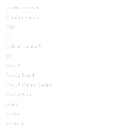
ozwin au casino
Parabet casino
PBN
pe
pelican casino PL
ph
Pin UP
Pin Up Brazil
Pin UP Online Casino
Pin Up Peru
pinco
pirots
Pirots SE