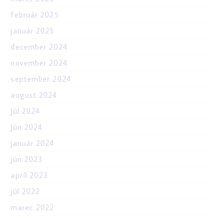
február 2025
január 2025
december 2024
november 2024
september 2024
august 2024
júl 2024
jún 2024
január 2024
jún 2023
apríl 2023
júl 2022
marec 2022