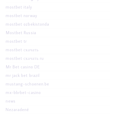
mostbet italy
mostbet norway
mostbet ozbekistonda
Mostbet Russia
mostbet tr
mostbet скачать
mostbet скачать ru
Mr Bet casino DE
mr jack bet brazil
mustang-schoenen.be
mx-bbrbet-casino
news
Nezaradené