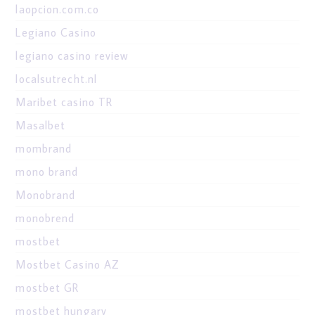
laopcion.com.co
Legiano Casino
legiano casino review
localsutrecht.nl
Maribet casino TR
Masalbet
mombrand
mono brand
Monobrand
monobrend
mostbet
Mostbet Casino AZ
mostbet GR
mostbet hungary