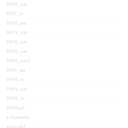
9600_sat
9617_tr
9650_wa
9835_sat
9870_sat
9900_sat
9900_sat2
9915_wa
9950_tr
9985_sat
9990_tr
9990sat
a-freewine
ancorallZ