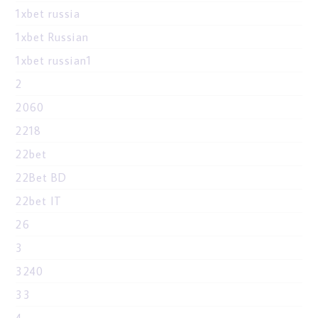
1xbet russia
1xbet Russian
1xbet russian1
2
2060
2218
22bet
22Bet BD
22bet IT
26
3
3240
33