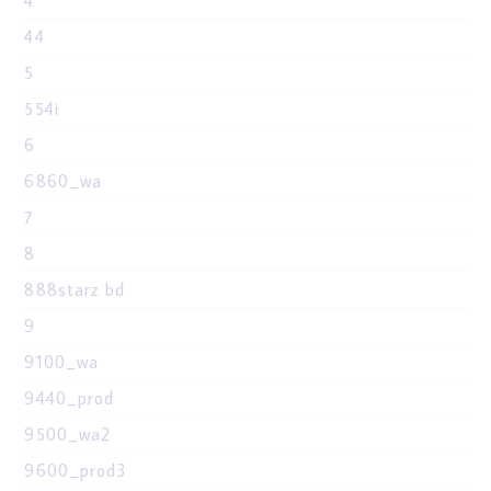
4
44
5
554i
6
6860_wa
7
8
888starz bd
9
9100_wa
9440_prod
9500_wa2
9600_prod3