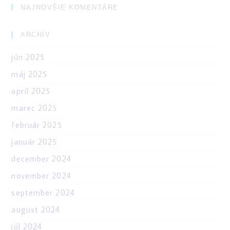
NAJNOVŠIE KOMENTÁRE
ARCHÍV
jún 2025
máj 2025
apríl 2025
marec 2025
február 2025
január 2025
december 2024
november 2024
september 2024
august 2024
júl 2024