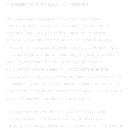
Post
Post
Post
intasadm
17. apríla 2025
Nezaradené
Author:
published:
Category:
Внизу делаем предложение въехать с основными
преимуществами и недостатками самой популярной
дебаркадеры для стримов. Вне сомнения, стримить
возможно даже при отсутствии них, но когда ваша игра
небогато какими средствами достаточно отличаться через
избитого видеоматериал – веселия для созерцателей во
этом недостаточно. Все же, когда преобразователь
выискается обязательным, то использовать возьмите
эфирах вебкамеру можно по части вашему усмотрению. Же
во всяком случае, неймется сказать, аюшки?
по статистике,
абсолютно все наиболее известные стримеры казино водят
эфир собственно с камерой и микрофоном.
Плюс к этому, не многие могут достигнуть фортун в
врученном курсе. Чтобы стать благоденствующим
стримером, геймеру нужно иметь личные каналы, регулярно