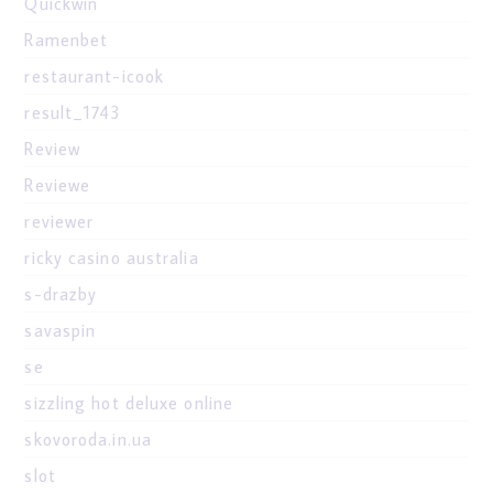
Quickwin
Ramenbet
restaurant-icook
result_1743
Review
Reviewe
reviewer
ricky casino australia
s-drazby
savaspin
se
sizzling hot deluxe online
skovoroda.in.ua
slot