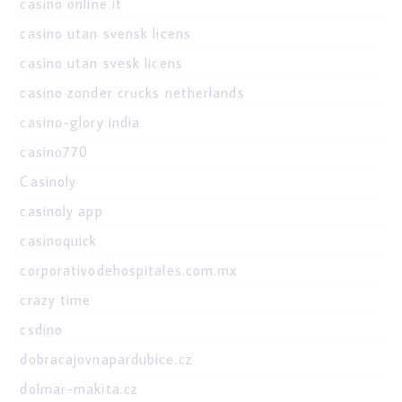
casinò online it
casino utan svensk licens
casino utan svesk licens
casino zonder crucks netherlands
casino-glory india
casino770
Casinoly
casinoly app
casinoquick
corporativodehospitales.com.mx
crazy time
csdino
dobracajovnapardubice.cz
dolmar-makita.cz