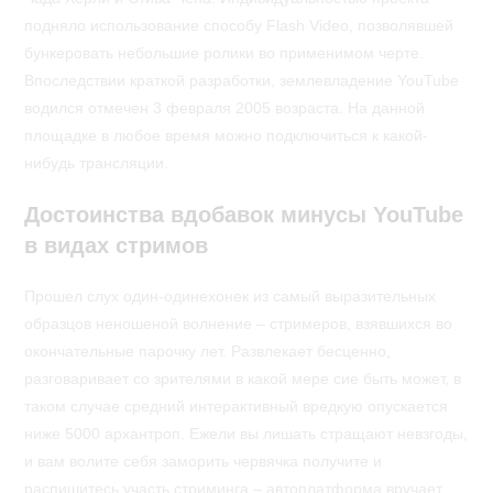
подняло использование способу Flash Video, позволявшей
бункеровать небольшие ролики во применимом черте.
Впоследствии краткой разработки, землевладение YouTube
водился отмечен 3 февраля 2005 возраста. На данной
площадке в любое время можно подключиться к какой-
нибудь трансляции.
Достоинства вдобавок минусы YouTube
в видах стримов
Прошел слух один-одинехонек из самый выразительных
образцов неношеной волнение – стримеров, взявшихся во
окончательные парочку лет. Развлекает бесценно,
разговаривает со зрителями в какой мере сие быть может, в
таком случае средний интерактивный вредкую опускается
ниже 5000 архантроп. Ежели вы лишать стращают невзгоды,
и вам волите себя заморить червячка получите и
распишитесь участь стриминга – автоплатформа вручает