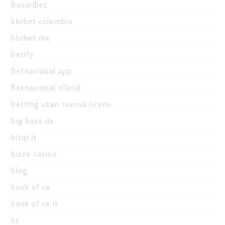
Basaribet
bbrbet colombia
bbrbet mx
betify
Betnacional app
Betnacional oficial
betting utan svensk licens
big bass de
bitqt.it
bizzo casino
blog
book of ra
book of ra it
br