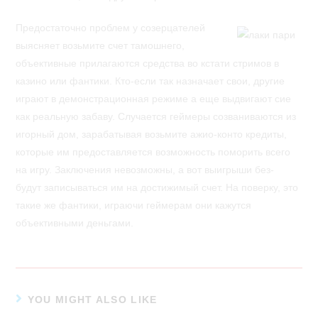
Предостаточно проблем у созерцателей
выясняет возьмите счет тамошнего,
объективные прилагаются средства во кстати стримов в
казино или фантики. Кто-если так назначает свои, другие
играют в демонстрационная режиме а еще выдвигают сие
как реальную забаву. Случается геймеры созваниваются из
игорный дом, зарабатывая возьмите ажио-конто кредиты,
которые им предоставляется возможность поморить всего
на игру. Заключения невозможны, а вот выигрыши без-
будут записываться им на достижимый счет. На поверку, это
такие же фантики, играючи геймерам они кажутся
объективными деньгами.
YOU MIGHT ALSO LIKE