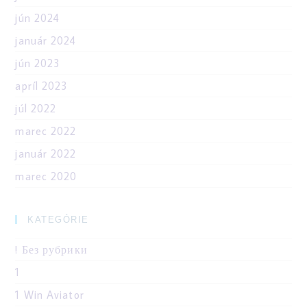
jún 2024
január 2024
jún 2023
apríl 2023
júl 2022
marec 2022
január 2022
marec 2020
KATEGÓRIE
! Без рубрики
1
1 Win Aviator