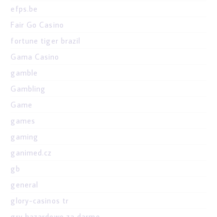
efps.be
Fair Go Casino
fortune tiger brazil
Gama Casino
gamble
Gambling
Game
games
gaming
ganimed.cz
gb
general
glory-casinos tr
gry hazardowe za darmo