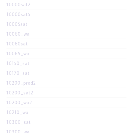
10000sat2
10000sat5
10005sat
10060_wa
10060sat
10065_wa
10150_sat
10170_sat
10200_prod2
10200_sat2
10200_wa2
10210_wa
10300_sat
10300_wa