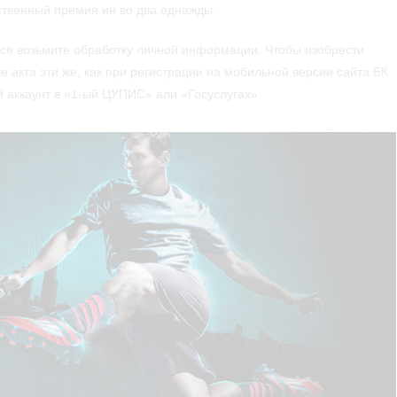
ственный премия ин во два однажды.
ься возьмите обработку личной информации. Чтобы изобрести
е акта эти же, как при регистрации на мобильной версии сайта БК
 аккаунт в «1-ый ЦУПИС» али «Госуслугах».