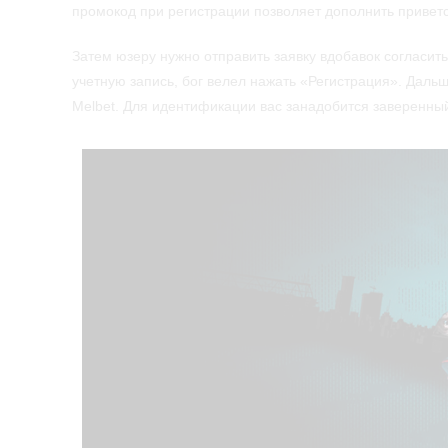
промокод при регистрации позволяет дополнить привет
Затем юзеру нужно отправить заявку вдобавок согласит
учетную запись, бог велел нажать «Регистрация». Дальш
Melbet. Для идентификации вас занадобится заверенный