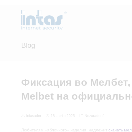
Skip
to
content
Blog
Фиксация во Мелбет, 
Melbet на официальн
Post
Post
Post
intasadm
18. apríla 2025
Nezaradené
Author:
published:
Category:
Любителям «яблочного» изделия, надлежит
скачать мел