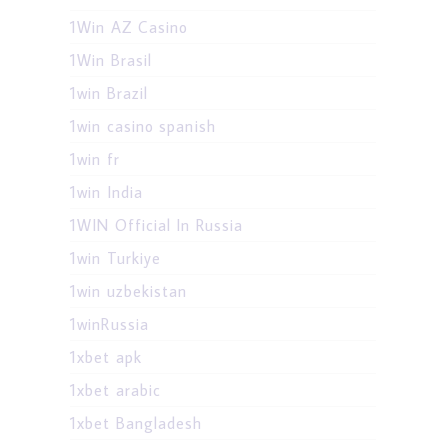
1Win AZ Casino
1Win Brasil
1win Brazil
1win casino spanish
1win fr
1win India
1WIN Official In Russia
1win Turkiye
1win uzbekistan
1winRussia
1xbet apk
1xbet arabic
1xbet Bangladesh