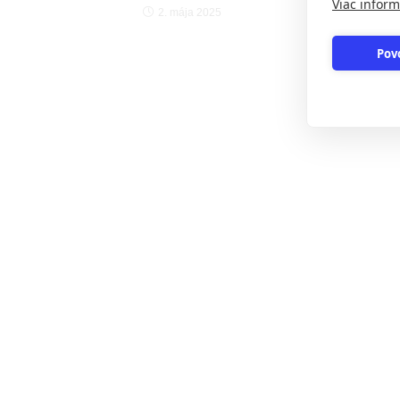
Viac inform
2. mája 2025
Pov