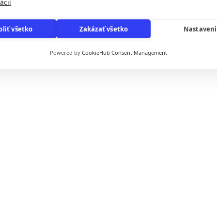
ácií
oliť všetko
Zakázať všetko
Nastaven
Powered by
CookieHub Consent Management