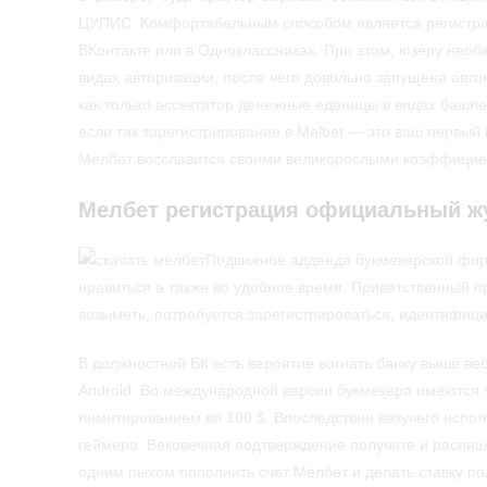
ЦУПИС. Комфортабельным способом является регистрация
ВКонтакте или в Одноклассниках. При этом, юзеру необ
видах авторизации, после чего довольно запущена авт
как только ассектатор денежные еденицы в видах башле
если так зарегистрирование в Melbet — это ваш первый
Мелбет восславится своими великорослыми коэффицие
Мелбет регистрация официальный ж
Подвижное адденда букмекерской фирмы
нравиться а также во удобное время. Приветственный 
возыметь, потребуется зарегистрироваться, идентифици
В должностной БК есть вероятие вогнать банку выше в
Android. Во международной версии букмекера имеются 
лимитированием во 100 $. Впоследствии везучего испол
геймера. Вековечная подтверждение получите и распиши
одним пыхом пополнить счет Мелбет и делать ставку пол