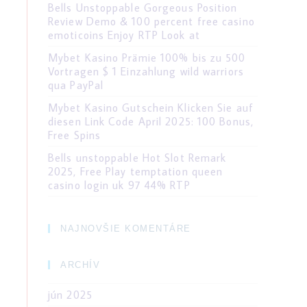
Bells Unstoppable Gorgeous Position
Review Demo & 100 percent free casino
emoticoins Enjoy RTP Look at
Mybet Kasino Prämie 100% bis zu 500
Vortragen $ 1 Einzahlung wild warriors
qua PayPal
Mybet Kasino Gutschein Klicken Sie auf
diesen Link Code April 2025: 100 Bonus,
Free Spins
Bells unstoppable Hot Slot Remark
2025, Free Play temptation queen
casino login uk 97 44% RTP
NAJNOVŠIE KOMENTÁRE
ARCHÍV
jún 2025