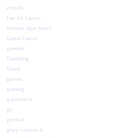
efps.be
Fair Go Casino
fortune tiger brazil
Gama Casino
gamble
Gambling
Game
games
gaming
ganimed.cz
gb
general
glory-casinos tr