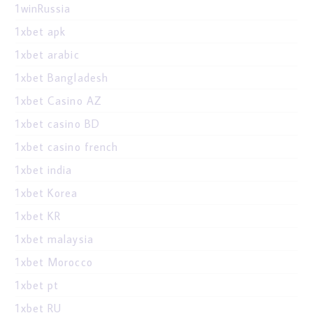
1winRussia
1xbet apk
1xbet arabic
1xbet Bangladesh
1xbet Casino AZ
1xbet casino BD
1xbet casino french
1xbet india
1xbet Korea
1xbet KR
1xbet malaysia
1xbet Morocco
1xbet pt
1xbet RU