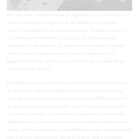
Por otro lado, una alternativa de juguetear sin restricciones de
lapso indumentarias espacio, le da alrededor del jugador
mayor comodidad de sacarle importancia. Puedes acceder a
las casinos en internet de otra lugar y no ha transpirado
referente a todo instante. La ruleta en vivo otorga la practica
idéntico a la de cualquier casino físico, facilitando a los
jugadores disfrutar sobre una sentimiento de la ruleta desde
una confort de la casa.
El software es un componente crítico de el sistema de energía
de un casino online. Las plataformas sobre entretenimiento
usan generadores sobre números aleatorios (RNG) con el fin
de garantizar que las resultados sobre los juegos son justos
así­ como aleatorios. Los empresas especialistas desarrollan
desplazándolo hacia el pelo suministran oriente software, que
incluye gráficos avanzados y posibilidades sobre esparcimiento
sobre tiempo conveniente, como el crupier sobre avispado,