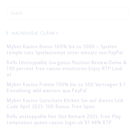
Search
for:
NAJNOVŠIE ČLÁNKY
Mybet Kasino Bonus 100% bis zu 1000 – Spielen
temple cats Spielautomat unter einsatz von PayPal
Bells Unstoppable Gorgeous Position Review Demo &
100 percent free casino emoticoins Enjoy RTP Look
at
Mybet Kasino Prämie 100% bis zu 500 Vortragen $ 1
Einzahlung wild warriors qua PayPal
Mybet Kasino Gutschein Klicken Sie auf diesen Link
Code April 2025: 100 Bonus, Free Spins
Bells unstoppable Hot Slot Remark 2025, Free Play
temptation queen casino login uk 97 44% RTP