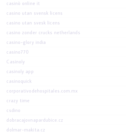
casinò online it
casino utan svensk licens
casino utan svesk licens
casino zonder crucks netherlands
casino-glory india
casino770
Casinoly
casinoly app
casinoquick
corporativodehospitales.com.mx
crazy time
csdino
dobracajovnapardubice.cz
dolmar-makita.cz