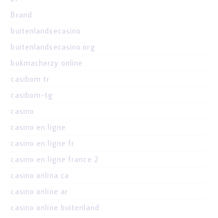
Brand
buitenlandsecasino
buitenlandsecasino.org
bukmacherzy online
casibom tr
casibom-tg
casino
casino en ligne
casino en ligne fr
casino en ligne france 2
casino onlina ca
casino online ar
casino online buitenland