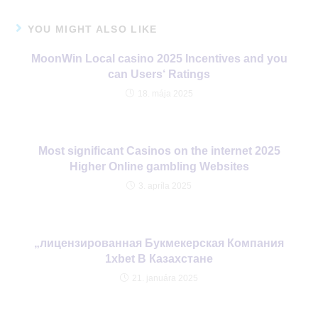
YOU MIGHT ALSO LIKE
MoonWin Local casino 2025 Incentives and you
can Users‘ Ratings
18. mája 2025
Most significant Casinos on the internet 2025
Higher Online gambling Websites
3. apríla 2025
„лицензированная Букмекерская Компания
1xbet В Казахстане
21. januára 2025