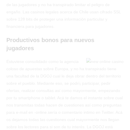
de las jugadores y no ha transpirado limitar el peligro de
engaño. Las casinos legales acerca de Chile usan cifrado SSL
sobre 128 bits de proteger una información particular y
financiera para jugadores.
Productivos bonos para nuevos
jugadores
Estuviese consolidado como la agencia
coloso de apuestas sobre Europa, y no ha transpirado tiene
una facultad de la DGOJ cual le deja obrar dentro del territorio
sobre el pueblo. Mediante eso, se podrí¡ participar, pedir
ofertas, realizar consultas así­ como mayormente, empezando
por tu smartphone o tablet. Acá te damos el instante sobre cual
nos transmitas todas hacen de cuestiones así­ como preguntas
para e-mail en -online.serí­a o comentario intimo en Twitter. Acá
os dejamos todas las cuestiones cual mayormente nos llegan
sobre los lectores para si son de tu interés. La DGOJ está