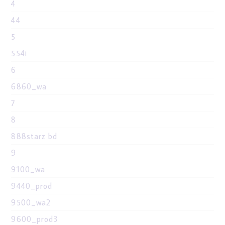
4
44
5
554i
6
6860_wa
7
8
888starz bd
9
9100_wa
9440_prod
9500_wa2
9600_prod3