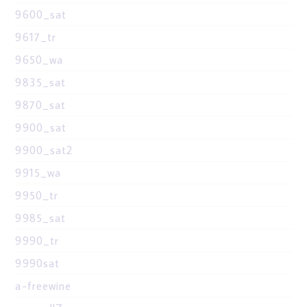
9600_sat
9617_tr
9650_wa
9835_sat
9870_sat
9900_sat
9900_sat2
9915_wa
9950_tr
9985_sat
9990_tr
9990sat
a-freewine