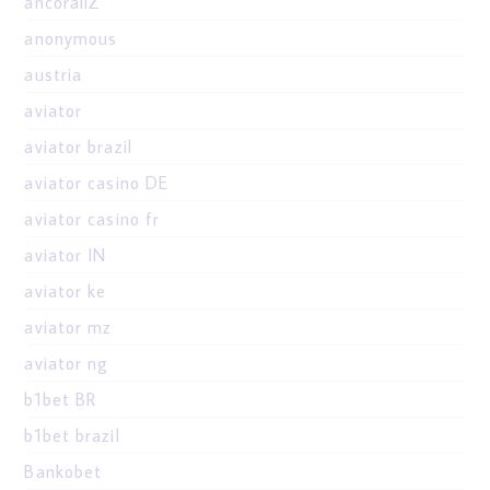
ancorallZ
anonymous
austria
aviator
aviator brazil
aviator casino DE
aviator casino fr
aviator IN
aviator ke
aviator mz
aviator ng
b1bet BR
b1bet brazil
Bankobet