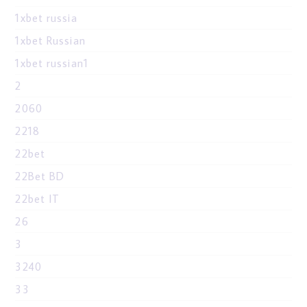
1xbet russia
1xbet Russian
1xbet russian1
2
2060
2218
22bet
22Bet BD
22bet IT
26
3
3240
33