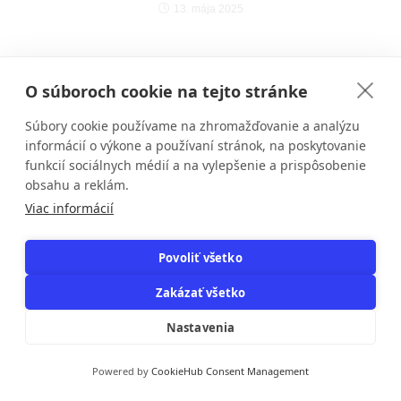
13. mája 2025
Bagarre Saverne : message de bagarre complice
O súboroch cookie na tejto stránke
sur Saverne en compagnie de Rencontrea
Súbory cookie používame na zhromažďovanie a analýzu
22. mája 2025
informácií o výkone a používaní stránok, na poskytovanie
funkcií sociálnych médií a na vylepšenie a prispôsobenie
obsahu a reklám.
1xbet Droids Droids Free Free Free Free 1xbet
Viac informácií
APK Android Types
23. apríla 2025
Povoliť všetko
Zakázať všetko
Search
Nastavenia
for:
Powered by
CookieHub Consent Management
NAJNOVŠIE ČLÁNKY