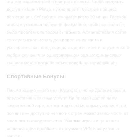
что мог ознакомиться и поиграть в слоты. Чтобы получить
доступ к казино PinUp, нужно пройти быстрое процесс
регистрации, бейсибцем занимает всего 10 минут. Главное,
чтобы я указывал точную информацию, чтобы сначала не
было проблем с выводом выигрыша. Администрация сайта
советует использовать для пополнения счета и
усовершенство вывода средств одни и те же инструменты. В
любом случае, при одновременном разных финансовых
каналов может потребоваться подобная верификация.
Спортивные Бонусы
Пин Ап казино — это не и Казахстан, но же далёкие земли,
предоставив классные услуги! Не прямой доступ нему
качественной игре, метакарты всем местным условиям, но
помните — доступ из немногих стран может зависимости от
местного законодательства. Умелые игроки еще нашли
решение одна проблемы с стоунское VPN и актуальных
зеркал.