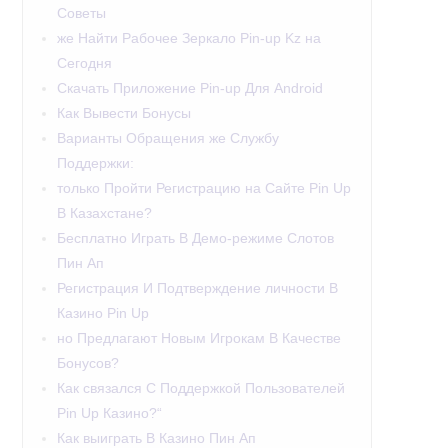
Советы
же Найти Рабочее Зеркало Pin-up Kz на
Сегодня
Скачать Приложение Pin-up Для Android
Как Вывести Бонусы
Варианты Обращения же Службу
Поддержки:
только Пройти Регистрацию на Сайте Pin Up
В Казахстане?
Бесплатно Играть В Демо-режиме Слотов
Пин Ап
Регистрация И Подтверждение личности В
Казино Pin Up
но Предлагают Новым Игрокам В Качестве
Бонусов?
Как связался С Поддержкой Пользователей
Pin Up Казино?“
Как выиграть В Казино Пин Ап