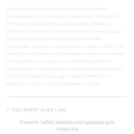
Для дополнительной защита вашей учетной записи
рекомендуется использовать небезопасный VPN-сервис.
Это поможет обезопасить вашу личности и избежать
предвыборы проблем с азартными играми. Также как даст
возможность пользоваться казино на множество
устройствах, включая смартфоны или планшеты. Веб-сайт
казино Пин Ап Казахстана адаптирован ддя использования
на смартфонах и планшетах, но интерфейс удобен а
использовании и совместим с основными операционными
системами. Кроме только, здесь предоставлены или
варианты оплаты а услуги поддержки клиентов.
YOU MIGHT ALSO LIKE
Скачать 1xBet, мобильное адденда для
Андроид