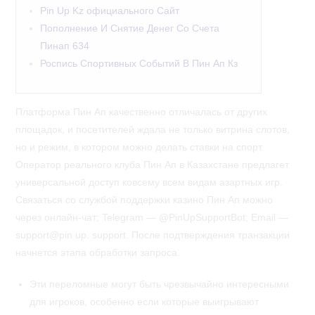
Pin Up Kz официального Сайт
Пополнение И Снятие Денег Со Счета
Пинап 634
Роспись Спортивных Событий В Пин Ап Кз
Платформа Пин Ап качественно отличалась от других
площадок, и посетителей ждала не только витрина слотов,
но и режим, в котором можно делать ставки на спорт.
Оператор реального клуба Пин Ап в Казахстане предлагет
универсальной доступ ковсему всем видам азартных игр.
Связаться со службой поддержки казино Пин Ап можно
через онлайн-чат; Telegram — @PinUpSupportBot; Email —
support@pin up. support. После подтверждения транзакции
начнется этапа обработки запроса.
Эти переломные могут быть чрезвычайно интересными
для игроков, особенно если которые выигрывают