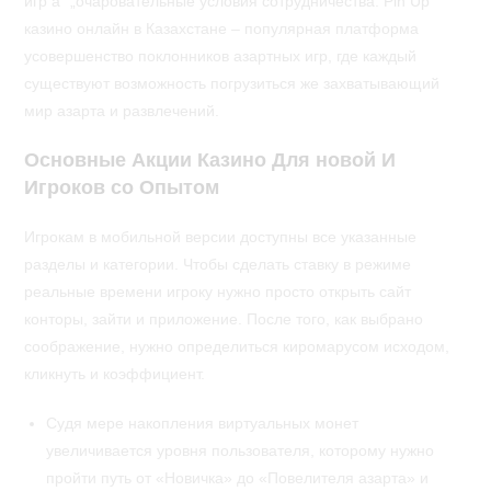
игр а“ „очаровательные условия сотрудничества. Pin Up
казино онлайн в Казахстане – популярная платформа
усовершенство поклонников азартных игр, где каждый
существуют возможность погрузиться же захватывающий
мир азарта и развлечений.
Основные Акции Казино Для новой И
Игроков со Опытом
Игрокам в мобильной версии доступны все указанные
разделы и категории. Чтобы сделать ставку в режиме
реальные времени игроку нужно просто открыть сайт
конторы, зайти и приложение. После того, как выбрано
соображение, нужно определиться киромарусом исходом,
кликнуть и коэффициент.
Судя мере накопления виртуальных монет
увеличивается уровня пользователя, которому нужно
пройти путь от «Новичка» до «Повелителя азарта» и