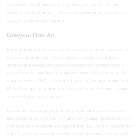
up, вхожу в свой аккаунт и перехожу же ‚Касса‘. Затем
выбирал способ оплаты, замечаю сумму депозита только
следую указаниям а экране.
Бонусы Пин Ап
Регистрация онлайн по номеру телефона является самым
простым вариантом. Игроку нужно указать мой номер
телефона в международном формате же соответствии с
кодом страны, выбрать наличную счета. На оговоренный
номер придет СМС, в котором будет кодом подтверждения.
И необходимо использовать в специальной форме, только
активировать новый аккаунт.
Выполнив перевод средств а игровой счет, гостью может
выбирать же Пин Уп той 777 автомат, только проводить игру
пиппардом минимальным депозитом. Да, казино предлагает
игры в демо-режиме без риска потерь реальны денег, чтобы