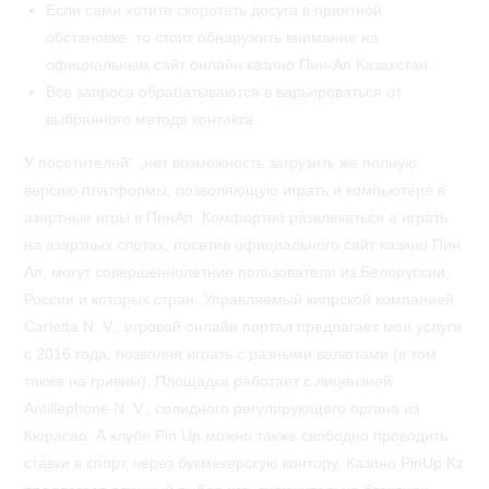
Если сами хотите скоротать досуга в приятной
обстановке, то стоит обнаружить внимание на
официальным сайт онлайн казино Пин-Ап Казахстан.
Все запроса обрабатываются в варьироваться от
выбранного метода контакта.
У посетителей“ „нет возможность загрузить же полную
версию платформы, позволяющую играть и компьютере в
азартные игры в ПинАп. Комфортно развлекаться а играть
на азартных слотах, посетив официального сайт казино Пин
Ап, могут совершеннолетние пользователи из Белоруссии,
России и которых стран. Управляемый кипрской компанией
Carletta N. V., игровой онлайн портал предлагает мои услуги
с 2016 года, позволяя играть с разными валютами (в том
также на гривны). Площадка работает с лицензией
Antillephone N. V., солидного регулирующего органа из
Кюрасао. А клубе Pin Up можно также свободно проводить
ставки в спорт, через букмекерскую контору. Казино PinUp Kz