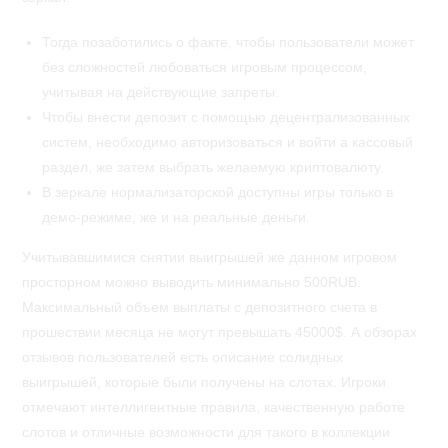
Тогда позаботились о факте, чтобы пользователи может
без сложностей любоваться игровым процессом,
учитывая на действующие запреты.
Чтобы внести депозит с помощью децентрализованных
систем, необходимо авторизоваться и войти а кассовый
раздел, же затем выбрать желаемую криптовалюту.
В зеркале нормализаторской доступны игры только в
демо-режиме, же и на реальные деньги.
Учитывавшимися снятии выигрышей же данном игровом
просторном можно выводить минимально 500RUB.
Максимальный объем выплаты с депозитного счета в
прошествии месяца не могут превышать 45000$. А обзорах
отзывов пользователей есть описание солидных
выигрышей, которые были получены на слотах. Игроки
отмечают интеллигентные правила, качественную работе
слотов и отличные возможности для такого в коллекции