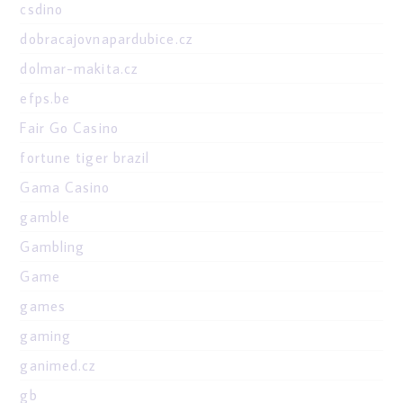
csdino
dobracajovnapardubice.cz
dolmar-makita.cz
efps.be
Fair Go Casino
fortune tiger brazil
Gama Casino
gamble
Gambling
Game
games
gaming
ganimed.cz
gb