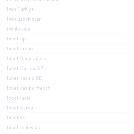
1win Turkiye
1win uzbekistan
1winRussia
1xbet apk
1xbet arabic
1xbet Bangladesh
1xbet Casino AZ
1xbet casino BD
1xbet casino french
1xbet india
1xbet Korea
1xbet KR
1xbet malaysia