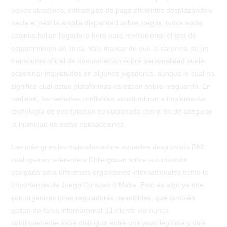
bonos atractivos, estrategias de paga eficientes desplazándolo
hacia el pelo la amplia disparidad sobre juegos, todos estos
casinos hallan llegado la hora para revolucionar el test de
esparcimiento en línea. Vale marcar de que la carencia de un
transcurso oficial de demostración sobre personalidad suele
ocasionar inquietudes en algunos jugadores, aunque lo cual no
significa cual estas plataformas carezcan sobre resguardo. En
realidad, los websites confiables acostumbran a implementar
tecnología de encriptación evolucionada con el fin de asegurar
la intimidad de estas transacciones.
Las más grandes viviendas sobre apuestas desprovisto DNI
cual operan referente a Chile gozan sobre autorización
otorgada para diferentes organismos internacionales como la
Importancia de Juego Curazao o Malta. Esto es algo ya que
son organizaciones reguladoras permitibles, que también
gozan de fama internacional. El cliente ví­a nunca
continuamente sabe distinguir entre una www legítima y otra