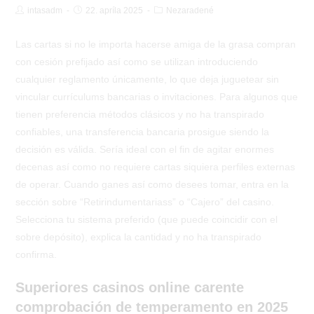
Post
Post
Post
intasadm
22. apríla 2025
Nezaradené
Author:
published:
Category:
Las cartas si no le importa hacerse amiga de la grasa compran
con cesión prefijado así­ como se utilizan introduciendo
cualquier reglamento únicamente, lo que deja juguetear sin
vincular currículums bancarias o invitaciones. Para algunos que
tienen preferencia métodos clásicos y no ha transpirado
confiables, una transferencia bancaria prosigue siendo la
decisión es válida. Serí­a ideal con el fin de agitar enormes
decenas así­ como no requiere cartas siquiera perfiles externas
de operar.
Cuando ganes así­ como desees tomar, entra en la
sección sobre “Retirindumentariass” o “Cajero” del casino.
Selecciona tu sistema preferido (que puede coincidir con el
sobre depósito), explica la cantidad y no ha transpirado
confirma.
Superiores casinos online carente
comprobación de temperamento en 2025