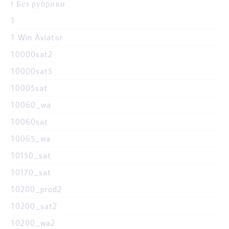
! Без рубрики
1
1 Win Aviator
10000sat2
10000sat5
10005sat
10060_wa
10060sat
10065_wa
10150_sat
10170_sat
10200_prod2
10200_sat2
10200_wa2