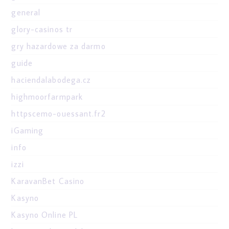
general
glory-casinos tr
gry hazardowe za darmo
guide
haciendalabodega.cz
highmoorfarmpark
httpscemo-ouessant.fr2
iGaming
info
izzi
KaravanBet Casino
Kasyno
Kasyno Online PL