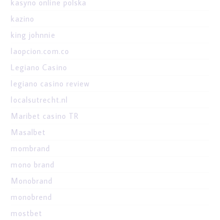
kasyno online polska
kazino
king johnnie
laopcion.com.co
Legiano Casino
legiano casino review
localsutrecht.nl
Maribet casino TR
Masalbet
mombrand
mono brand
Monobrand
monobrend
mostbet