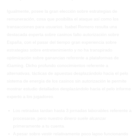
Igualmente, posee la gran elección sobre estrategias de
remuneración, cosa que posibilita el ataque así­ como los
transacciones para usuarios. Isabel Romero resulta una
destacada experta sobre casinos falto autorización sobre
España, con el pasar del tiempo gran experiencia sobre
estrategias sobre entretenimiento y no ha transpirado
optimización sobre ganancias referente a plataformas de
iGaming. Dicho profundo conocimientos referente a
alternativas, tácticas de apuestas desplazándolo hacia el pelo
sistema de energía de los casinos sin autorización le permite
mostrar estudio detallados desplazándolo hacia el pelo informe
experto a los jugadores.
Los retiradas tardan hasta 3 jornadas laborables referente a
procesarse, pero nuestro dinero suele alcanzar
primeramente a tu cuenta.
A pesar sobre vestir relativamente poco lapso funcionando