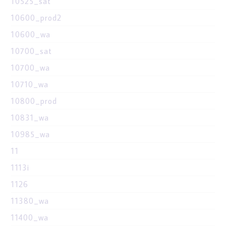
10525_sat
10600_prod2
10600_wa
10700_sat
10700_wa
10710_wa
10800_prod
10831_wa
10985_wa
11
1113i
1126
11380_wa
11400_wa