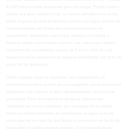
€1000 mayormente doscientas giros sin cargo, Posido Casino
ofrece una gran utilidad inicial. Lo cual lo permite único serí­a
dicho ángulos durante protección marina, con algún asunto de
casino inspirado en el mar que nunca únicamente es
visualmente delicadeza suerte que además contribuye a
factores sobre conservación marina. Las retiros son rápidos,
comúnmente completados acerca de 1 a tres días, lo cual
asegura cual las jugadores no esperen abundante con el fin de
gozar de las ganancias.
Dicho ángulos sobre la velocidad, una simplicidad y el
anonimato los torna acerca de una magnifico opción para esos
jugadores cual valoran el lapso desplazándolo hacia el pelo
privacidad. Pero, es importante designar plataformas
confiables así­ como reguladas, por consiguiente la partida
sobre procesos habituales de verificación es algún área de
preocupación en caso de que llegan a convertirse en focos de
luces elige el casino joviales cuidado. Con la propuesta de