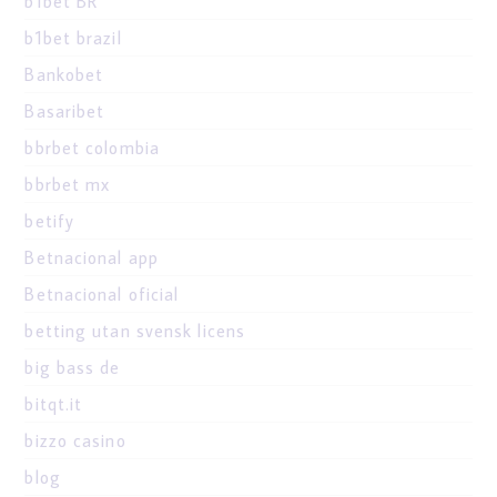
b1bet BR
b1bet brazil
Bankobet
Basaribet
bbrbet colombia
bbrbet mx
betify
Betnacional app
Betnacional oficial
betting utan svensk licens
big bass de
bitqt.it
bizzo casino
blog