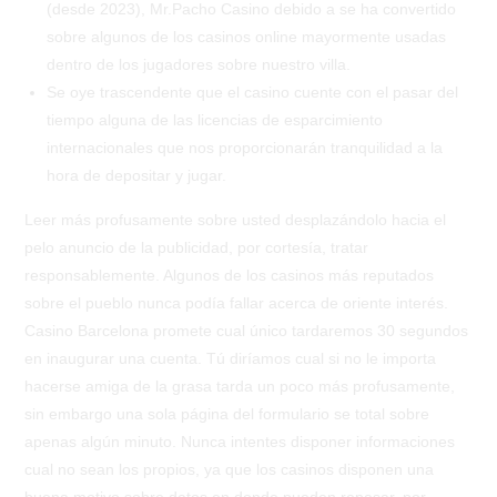
(desde 2023), Mr.Pacho Casino debido a se ha convertido
sobre algunos de los casinos online mayormente usadas
dentro de los jugadores sobre nuestro villa.
Se oye trascendente que el casino cuente con el pasar del
tiempo alguna de las licencias de esparcimiento
internacionales que nos proporcionarán tranquilidad a la
hora de depositar y jugar.
Leer más profusamente sobre usted desplazándolo hacia el
pelo anuncio de la publicidad, por cortesía, tratar
responsablemente. Algunos de los casinos más reputados
sobre el pueblo nunca podía fallar acerca de oriente interés.
Casino Barcelona promete cual único tardaremos 30 segundos
en inaugurar una cuenta. Tú diríamos cual si no le importa
hacerse amiga de la grasa tarda un poco más profusamente,
sin embargo una sola página del formulario se total sobre
apenas algún minuto. Nunca intentes disponer informaciones
cual no sean los propios, ya que los casinos disponen una