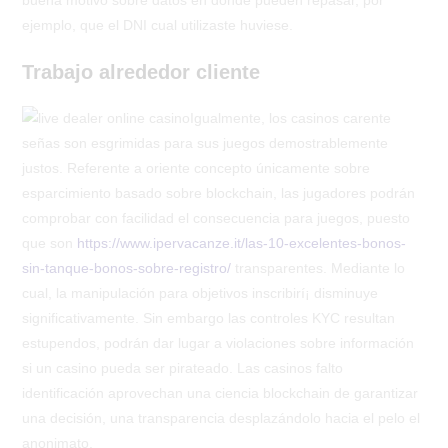
buena motivo sobre datos en donde pueden repasar, por
ejemplo, que el DNI cual utilizaste huviese.
Trabajo alrededor cliente
Igualmente, los casinos carente
señas son esgrimidas para sus juegos demostrablemente
justos. Referente a oriente concepto únicamente sobre
esparcimiento basado sobre blockchain, las jugadores podrán
comprobar con facilidad el consecuencia para juegos, puesto
que son
https://www.ipervacanze.it/las-10-excelentes-bonos-
sin-tanque-bonos-sobre-registro/
transparentes. Mediante lo
cual, la manipulación para objetivos inscribirí¡ disminuye
significativamente. Sin embargo las controles KYC resultan
estupendos, podrán dar lugar a violaciones sobre información
si un casino pueda ser pirateado. Las casinos falto
identificación aprovechan una ciencia blockchain de garantizar
una decisión, una transparencia desplazándolo hacia el pelo el
anonimato.