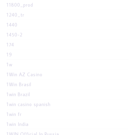
11800_prod
1240_tr
1440
1450-2
174
19
1w
1Win AZ Casino
1Win Brasil
1win Brazil
1win casino spanish
1win fr
1win India
1WIN Official In Russia