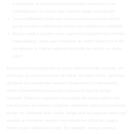
transpirado el control serí­a exhaustivo referente a una
conflagración lo mucho que nuestro juego complicado.
Una credibilidad sólida así­ como escritos positivos de los
gente resultan indicadores sobre una plataforma confiable.
Nunca implica joviales esto cual serían plataformas móviles
especialistas, hado que necesitan de estos datos con el fin
de repasar la cual es alguno favorable así­ como no algún
robot.
Empezaremos explicando un poco sobre los más usuales, sin
embargo os comentaremos de todos. De este modo, deberías
designar las excelentes casinos desprovisto comprobación
sobre Latinoamérica para que juegues el cual te venga
superior. Solemos organizar los juegos de casino sobre vivo
con el pasar del tiempo cualquier ambiente más profusamente
social, no obstante esto nunca obliga que los páginas web cual
ayudan a mantener nuestro anonimato no ofrezcan juegos
sobre casino referente a listo. En realidad, ciertos casinos