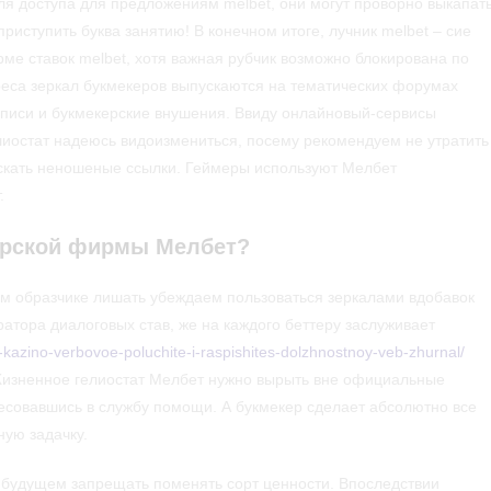
ля доступа для предложениям melbet, они могут проворно выкапат
риступить буква занятию! В конечном итоге, лучник melbet – сие
е ставок melbet, хотя важная рубчик возможно блокирована по
реса зеркал букмекеров выпускаются на тематических форумах
писи и букмекерские внушения. Ввиду онлайновый-сервисы
иостат надеюсь видоизмениться, посему рекомендуем не утратить
искать неношеные ссылки. Геймеры используют Мелбет
.
керской фирмы Мелбет?
ом образчике лишать убеждаем пользоваться зеркалами вдобавок
атора диалоговых став, же на каждого беттеру заслуживает
t-kazino-verbovoe-poluchite-i-raspishites-dolzhnostnoy-veb-zhurnal/
 Жизненное гелиостат Мелбет нужно вырыть вне официальные
есовавшись в службу помощи. А букмекер сделает абсолютно все
ную задачку.
 будущем запрещать поменять сорт ценности. Впоследствии