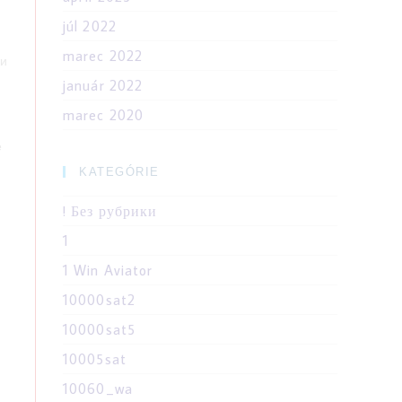
júl 2022
marec 2022
ии
január 2022
marec 2020
е
KATEGÓRIE
! Без рубрики
1
1 Win Aviator
10000sat2
10000sat5
10005sat
10060_wa