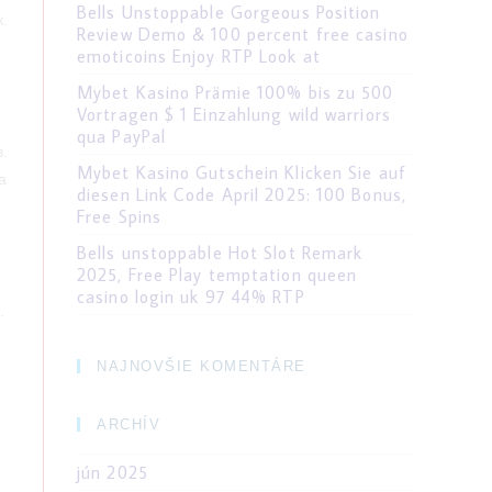
Bells Unstoppable Gorgeous Position
.
Review Demo & 100 percent free casino
emoticoins Enjoy RTP Look at
Mybet Kasino Prämie 100% bis zu 500
Vortragen $ 1 Einzahlung wild warriors
qua PayPal
.
Mybet Kasino Gutschein Klicken Sie auf
а
diesen Link Code April 2025: 100 Bonus,
Free Spins
Bells unstoppable Hot Slot Remark
2025, Free Play temptation queen
casino login uk 97 44% RTP
.
NAJNOVŠIE KOMENTÁRE
ARCHÍV
jún 2025