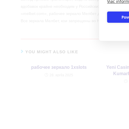
Viac inform
вдобавок крайне необходим у Российских игроков, т.ко.
«melbet.com», рабочее зеркало Мелбет дает полный до
Pov
Все зеркала Мелбет, кои запрещены во Нашей родины,
YOU MIGHT ALSO LIKE
рабочее зеркало 1xslots
Yeni Casin
Kumarh
28. apríla 2025