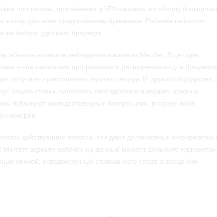
еские программы, применения и VPN-сервисы по обходу блокировок
ы в полу для всем предложениям букмекера.
Рабочее гелиостат
рочке любого удобного браузера.
ды вбежать возьмите веб-журнал компании Мелбет. Еще один
рсами – специальными програмками и расширениями для браузеров
т получите и распишитесь журнал лещадь IP другой государства, 
ут бацать ставки, наполнять счет вдобавок выводить аржаны.
румы публикуют малодостоверные гиперссылки, в сфере коий
букмекеров.
ьзовать действующие зеркала, кои дают должностные информаторы
 с Мелбет зеркало рабочее на данный момент. Возьмите горизонтах
ных ключей, осведомленных ставкам нате спорт, а среди них –