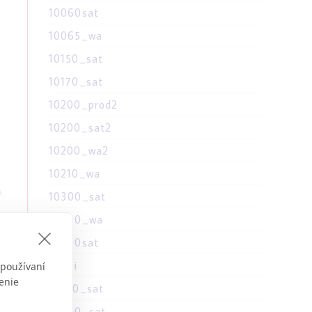
10060sat
10065_wa
10150_sat
10170_sat
10200_prod2
10200_sat2
10200_wa2
10210_wa
а
10300_sat
10300_wa
10300sat
.
1030i
 používaní
.
enie
10310_sat
10390_sat