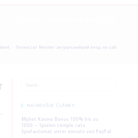
KT
Ochrana osobných údajov/GDPR
dené
>
Гелиостат Мелбет актуальнейший вход на сайт Melbet 
Search
т
for:
NAJNOVŠIE ČLÁNKY
Mybet Kasino Bonus 100% bis zu
1000 – Spielen temple cats
Spielautomat unter einsatz von PayPal