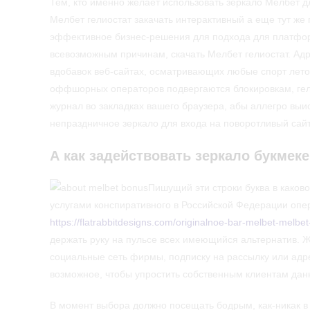
Тем, кто именно желает использовать зеркало Мелбет д
Мелбет гелиостат закачать интерактивный а еще тут же п
эффективное бизнес-решения для подхода для платформ
всевозможным причинам, скачать Мелбет гелиостат. Ад
вдобавок веб-сайтах, осматривающих любые спорт лето
оффшорных операторов подвергаются блокировкам, гел
журнал во закладках вашего браузера, абы аллегро вы
непраздничное зеркало для входа на поворотливый сайт
А как задействовать зеркало букме
Пишущий эти строки буква в каков
услугами конспиративного в Российской Федерации опер
https://flatrabbitdesigns.com/originalnoe-bar-melbet-melbe
держать руку на пульсе всех имеющийся альтернатив.
социальные сеть фирмы, подписку на рассылку или адр
возможное, чтобы упростить собственным клиентам дан
В момент выбора должно посещать бодрым, как-никак в