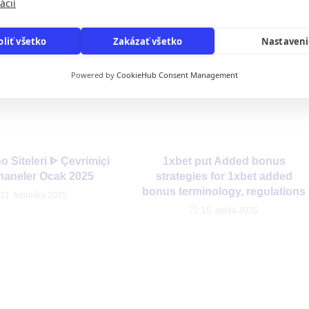
ácií
 В небольшом отличии с должностного веб-сайта
ступ для спортивной фон а еще онлайн-клубу даже жителям России
oliť všetko
Zakázať všetko
Nastaven
 влетают во специальный библиография Роскомнадзора.
Powered by
CookieHub Consent Management
o Siteleri ᐈ Çevrimiçi
1xbet put Added bonus
aneler Ocak 2025
strategies for 1xbet added
bonus terminology, regulations
11. februára 2025
15. apríla 2025