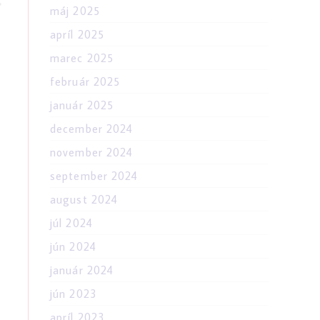
ь
máj 2025
apríl 2025
marec 2025
február 2025
január 2025
december 2024
november 2024
september 2024
august 2024
júl 2024
jún 2024
január 2024
jún 2023
apríl 2023